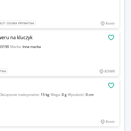
Konin
ĄCY: OSOBA PRYWATNA
eru na kluczyk
OBSERWU
03190
Marka:
Inna marka
KONIN
ATNA
OBSERWU
Obciążenie maksymalne:
15 kg
Waga:
0 g
Wysokość:
0 cm
Konin