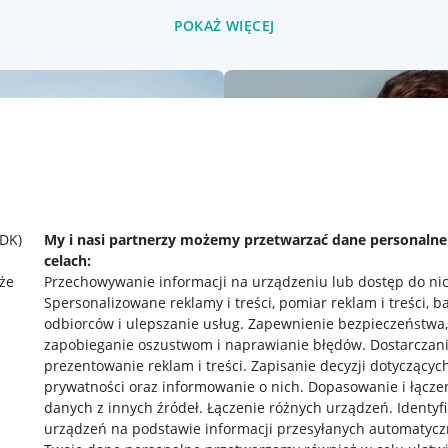
POKAŻ WIĘCEJ
SDK)
My i nasi partnerzy możemy przetwarzać dane personaln
celach:
że
Przechowywanie informacji na urządzeniu lub dostęp do ni
Spersonalizowane reklamy i treści, pomiar reklam i treści, b
odbiorców i ulepszanie usług
.
Zapewnienie bezpieczeństwa,
zapobieganie oszustwom i naprawianie błędów
.
Dostarczani
prezentowanie reklam i treści
.
Zapisanie decyzji dotyczącyc
prywatności oraz informowanie o nich
.
Dopasowanie i łącze
danych z innych źródeł
.
Łączenie różnych urządzeń
.
Identyf
rawne
Pobierz aplikację
urządzeń na podstawie informacji przesyłanych automatycz