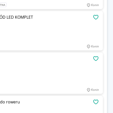
Konin
ATNA
ZÓD LED KOMPLET
OBSERWU
Konin
OBSERWU
Konin
 do roweru
OBSERWU