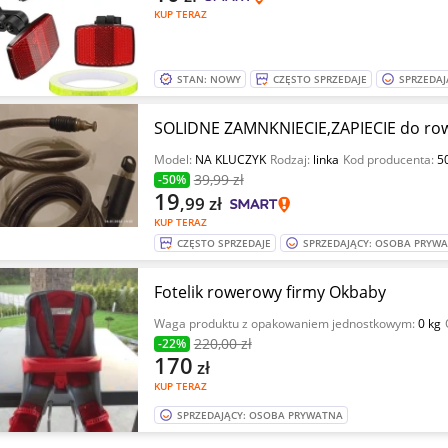
KUP TERAZ
STAN: NOWY
CZĘSTO SPRZEDAJE
SPRZEDAJ
SOLIDNE ZAMNKNIECIE,ZAPIECIE do row
Model:
NA KLUCZYK
Rodzaj:
linka
Kod producenta:
5
39
,99 zł
-50%
19
,99
zł
KUP TERAZ
CZĘSTO SPRZEDAJE
SPRZEDAJĄCY: OSOBA PRYW
Fotelik rowerowy firmy Okbaby
Waga produktu z opakowaniem jednostkowym:
0 kg
220
,00 zł
-22%
170
zł
KUP TERAZ
SPRZEDAJĄCY: OSOBA PRYWATNA