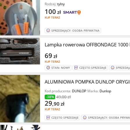
Rodzaj:
tylny
100
zł
KUP TERAZ
SPRZEDAJĄCY: OSOBA PRYWATNA
Lampka rowerowa OFFBONDAGE 1000
69
zł
KUP TERAZ
STAN: NOWY
CZĘSTO SPRZEDAJE
SPRZEDAJ
ALUMINIOWA POMPKA DUNLOP ORYGIN
Kod producenta:
DUNLOP
Marka:
Dunlop
49
,00 zł
-38%
29
,90
zł
KUP TERAZ
CZĘSTO SPRZEDAJE
SPRZEDAJĄCY: OSOBA PRYW