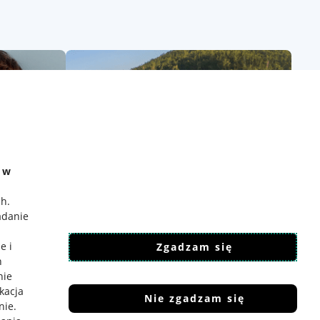
e w
ch
.
adanie
e i
Zgadzam się
h
nie
ikacja
Nie zgadzam się
nie
.