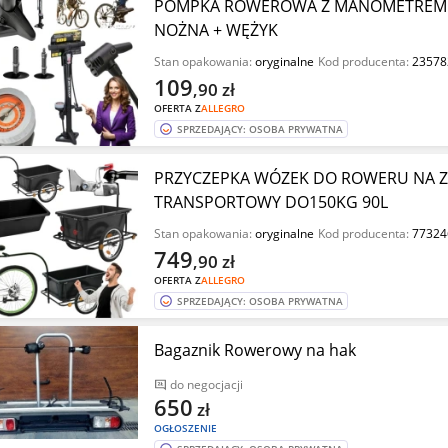
POMPKA ROWEROWA Z MANOMETREM
NOŻNA + WĘŻYK
Stan opakowania:
oryginalne
Kod producenta:
23578
109
,90
zł
OFERTA Z
ALLEGRO
SPRZEDAJĄCY: OSOBA PRYWATNA
PRZYCZEPKA WÓZEK DO ROWERU NA 
TRANSPORTOWY DO150KG 90L
Stan opakowania:
oryginalne
Kod producenta:
77324
749
,90
zł
OFERTA Z
ALLEGRO
SPRZEDAJĄCY: OSOBA PRYWATNA
Bagaznik Rowerowy na hak
do negocjacji
650
zł
OGŁOSZENIE