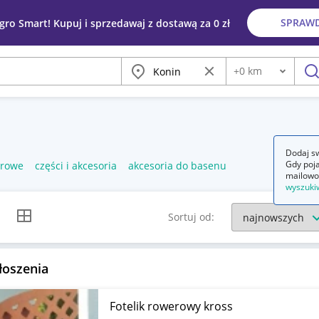
SPRAW
egro Smart! Kupuj i sprzedawaj z dostawą za 0 zł
Miasto
Wyczyść frazę
+
0
km
Odległość
szu
Dodaj sw
Gdy poja
erowe
części i akcesoria
akcesoria do basenu
mailowo
wyszuki
k listy
Widok siatki
Sortuj od:
łoszenia
Fotelik rowerowy kross