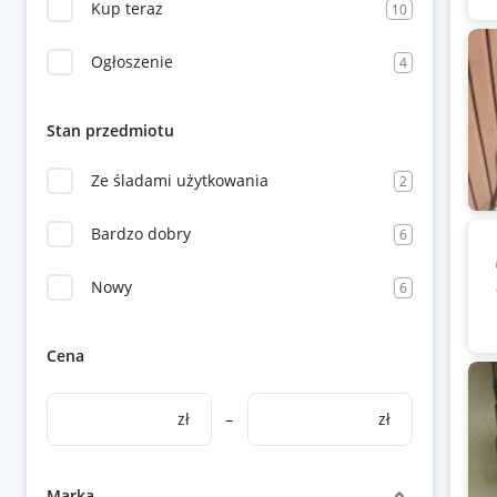
Kup teraz
10
Ogłoszenie
4
Stan przedmiotu
Ze śladami użytkowania
2
Bardzo dobry
6
Nowy
6
Cena
zł
–
zł
Marka