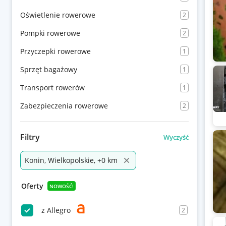
Oświetlenie rowerowe
2
Pompki rowerowe
2
Przyczepki rowerowe
1
Sprzęt bagażowy
1
Transport rowerów
1
Zabezpieczenia rowerowe
2
Filtry
Wyczyść
Konin, Wielkopolskie, +0 km
Oferty
NOWOŚĆ!
z Allegro
2