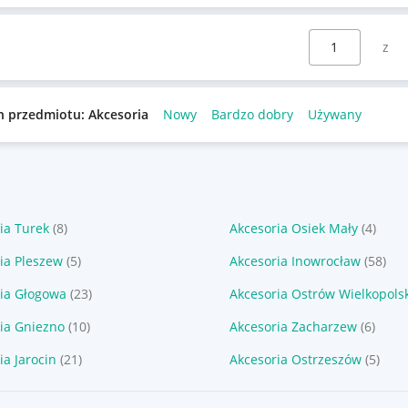
Wybierz stronę:
n przedmiotu: Akcesoria
Nowy
Bardzo dobry
Używany
ia Turek
(8)
Akcesoria Osiek Mały
(4)
ia Pleszew
(5)
Akcesoria Inowrocław
(58)
ia Głogowa
(23)
Akcesoria Ostrów Wielkopols
ia Gniezno
(10)
Akcesoria Zacharzew
(6)
ia Jarocin
(21)
Akcesoria Ostrzeszów
(5)