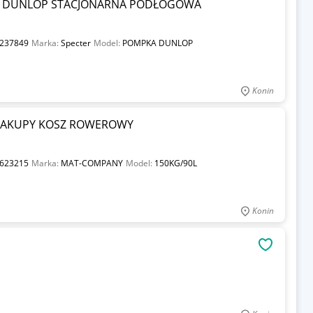
 DUNLOP STACJONARNA PODŁOGOWA
237849
Marka:
Specter
Model:
POMPKA DUNLOP
Konin
ZAKUPY KOSZ ROWEROWY
623215
Marka:
MAT-COMPANY
Model:
150KG/90L
Konin
OBSERWU