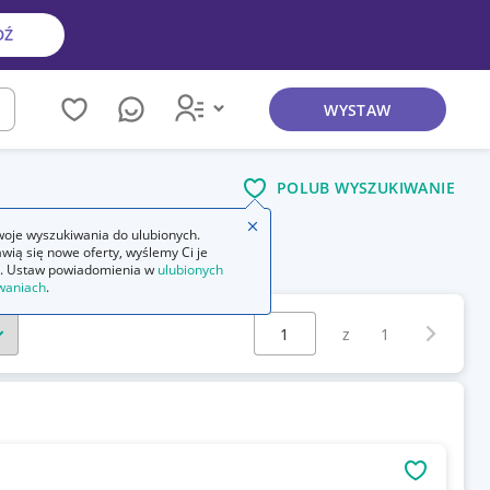
DŹ
WYSTAW
kaj
POLUB WYSZUKIWANIE
Zamknij wskazówkę
oje wyszukiwania do ulubionych.
wią się nowe oferty, wyślemy Ci je
. Ustaw powiadomienia w
ulubionych
waniach
.
Wybierz stronę:
Następna 
z
1
OBSERWU