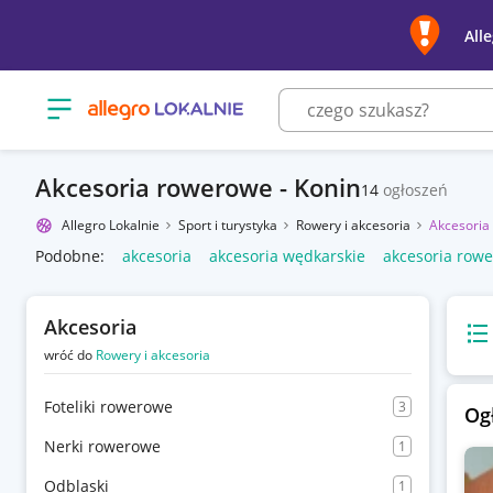
All
Otwórz menu z kategoriami
Akcesoria rowerowe - Konin
14
ogłoszeń
Allegro Lokalnie
Sport i turystyka
Rowery i akcesoria
Akcesoria
Podobne:
akcesoria
akcesoria wędkarskie
akcesoria row
Akcesoria
Wido
wróć do
Rowery i akcesoria
Foteliki rowerowe
3
Og
Nerki rowerowe
1
Odblaski
1