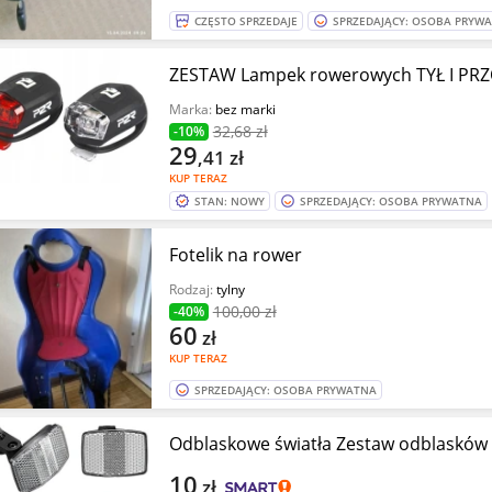
CZĘSTO SPRZEDAJE
SPRZEDAJĄCY: OSOBA PRYW
ZESTAW Lampek rowerowych TYŁ I PR
Marka:
bez marki
32
,68 zł
-10%
29
,41
zł
KUP TERAZ
STAN: NOWY
SPRZEDAJĄCY: OSOBA PRYWATNA
Fotelik na rower
Rodzaj:
tylny
100
,00 zł
-40%
60
zł
KUP TERAZ
SPRZEDAJĄCY: OSOBA PRYWATNA
Odblaskowe światła Zestaw odblasków
10
zł