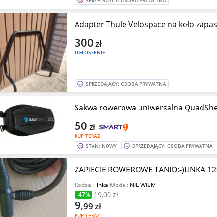
SPRZEDAJĄCY: OSOBA PRYWATNA
Adapter Thule Velospace na koło zapa
300
zł
OGŁOSZENIE
SPRZEDAJĄCY: OSOBA PRYWATNA
Sakwa rowerowa uniwersalna QuadShell
50
zł
KUP TERAZ
STAN: NOWY
SPRZEDAJĄCY: OSOBA PRYWATNA
ZAPIECIE ROWEROWE TANIO;-)LINKA 12
Rodzaj:
linka
Model:
NIE WIEM
19
,00 zł
-47%
9
,99
zł
KUP TERAZ