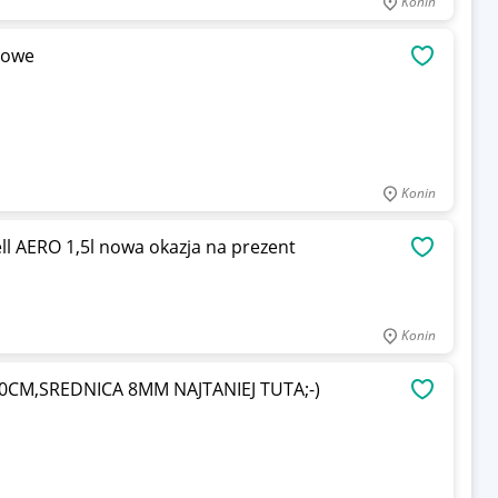
Konin
sowe
OBSERWU
Konin
 AERO 1,5l nowa okazja na prezent
OBSERWU
Konin
0CM,SREDNICA 8MM NAJTANIEJ TUTA;-)
OBSERWU