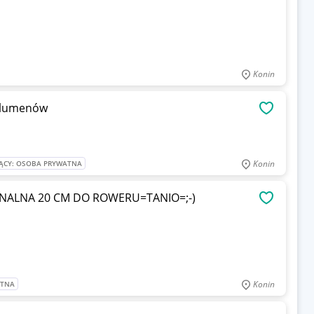
Konin
 lumenów
OBSERWU
Konin
ĄCY: OSOBA PRYWATNA
ALNA 20 CM DO ROWERU=TANIO=;-)
OBSERWU
Konin
ATNA