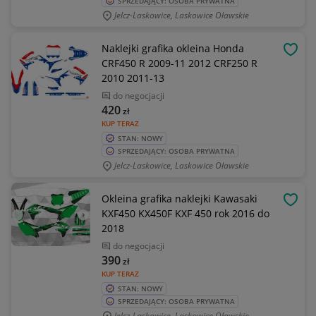
SPRZEDAJĄCY: OSOBA PRYWATNA
Jelcz-Laskowice, Laskowice Oławskie
Naklejki grafika okleina Honda
OBSE
CRF450 R 2009-11 2012 CRF250 R
2010 2011-13
do negocjacji
420
zł
KUP TERAZ
STAN: NOWY
SPRZEDAJĄCY: OSOBA PRYWATNA
Jelcz-Laskowice, Laskowice Oławskie
Okleina grafika naklejki Kawasaki
OBSE
KXF450 KX450F KXF 450 rok 2016 do
2018
do negocjacji
390
zł
KUP TERAZ
STAN: NOWY
SPRZEDAJĄCY: OSOBA PRYWATNA
Jelcz-Laskowice, Laskowice Oławskie