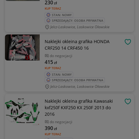
230
zł
KUP TERAZ
STAN: NOWY
SPRZEDAJĄCY: OSOBA PRYWATNA
Jelcz-Laskowice, Laskowice Oławskie
Naklejki okleina grafika HONDA
OBSE
CRF250 14 CRF450 16
do negocjacji
415
zł
KUP TERAZ
STAN: NOWY
SPRZEDAJĄCY: OSOBA PRYWATNA
Jelcz-Laskowice, Laskowice Oławskie
Naklejki okleina grafika Kawasaki
OBSE
kxf250f KXF250 KX 250F 2013 do
2016
do negocjacji
390
zł
KUP TERAZ