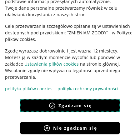
podstawie informacji przesyłanych automatycznie
.
Polityka plików "cookies"
Twoje dane personalne przetwarzamy również w celu
ułatwiania korzystania z naszych stron
Ustawienia plików "cookies"
Cele przetwarzania szczegółowo opisane są w ustawieniach
Udostępnianie lokalizacji
dostępnych pod przyciskiem: “ZMIENIAM ZGODY” i w Polityce
Informacje dla Aktu o Usługach Cyfrowych
plików cookies.
Zgodę wyrażasz dobrowolnie i jest ważna 12 miesięcy.
Pobierz aplikację
Możesz ją w każdym momencie wycofać lub ponowić w
zakładce
Ustawienia plików cookies
na stronie głównej.
Wycofanie zgody nie wpływa na legalność uprzedniego
przetwarzania.
polityka plików cookies
polityka ochrony prywatności
Zgadzam się
Nie zgadzam się
Korzystanie z serwisu oznacza akceptację
regulaminu
.