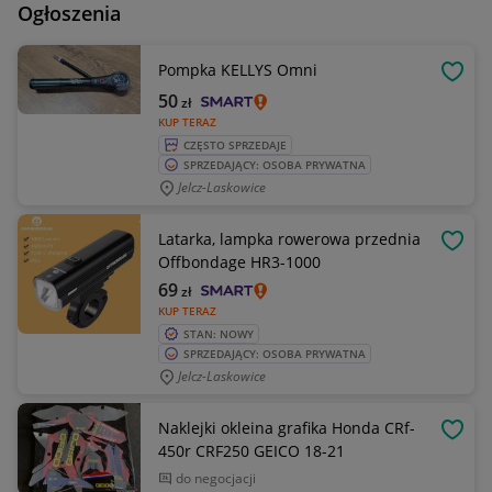
Ogłoszenia
Pompka KELLYS Omni
OBSE
50
zł
KUP TERAZ
CZĘSTO SPRZEDAJE
SPRZEDAJĄCY: OSOBA PRYWATNA
Jelcz-Laskowice
Latarka, lampka rowerowa przednia
OBSE
Offbondage HR3-1000
69
zł
KUP TERAZ
STAN: NOWY
SPRZEDAJĄCY: OSOBA PRYWATNA
Jelcz-Laskowice
Naklejki okleina grafika Honda CRf-
OBSE
450r CRF250 GEICO 18-21
do negocjacji