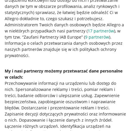
urządzeniu końcowym lub dostęp do nich i przetwarzanie
danych (w tym w obszarze profilowania, analiz rynkowych i
statystycznych) sprawiasz, że łatwiej będzie odnaleźć Ci w
Allegro dokładnie to, czego szukasz i potrzebujesz.
Administratorem Twoich danych osobowych będzie Allegro a
w niektórych przypadkach nasi partnerzy (
17
partnerów
), w
tym tzw. “Zaufani Partnerzy IAB Europe” (
9
partnerów
).
Przydatne informacje
Informacja o celach przetwarzania danych osobowych przez
naszych partnerów znajduje się w ich politykach ochrony
prywatności.
Jak to działa
Napisz do nas
My i nasi partnerzy możemy przetwarzać dane personalne
w celach:
Allegro Gadane dla sprzedających
Przechowywanie informacji na urządzeniu lub dostęp do
Allegro Gadane dla kupujących
nich
.
Spersonalizowane reklamy i treści, pomiar reklam i
treści, badanie odbiorców i ulepszanie usług
.
Zapewnienie
Mapa miejscowości
bezpieczeństwa, zapobieganie oszustwom i naprawianie
błędów
.
Dostarczanie i prezentowanie reklam i treści
.
Informacje prawne
Zapisanie decyzji dotyczących prywatności oraz informowanie
o nich
.
Dopasowanie i łączenie danych z innych źródeł
.
Regulamin
Łączenie różnych urządzeń
.
Identyfikacja urządzeń na