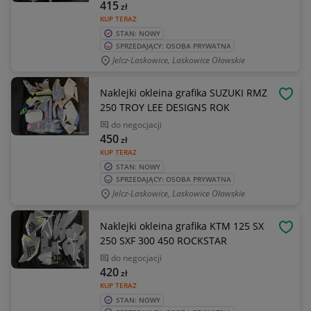
415
zł
KUP TERAZ
STAN: NOWY
SPRZEDAJĄCY: OSOBA PRYWATNA
Jelcz-Laskowice, Laskowice Oławskie
Naklejki okleina grafika SUZUKI RMZ
OBSE
250 TROY LEE DESIGNS ROK
do negocjacji
450
zł
KUP TERAZ
STAN: NOWY
SPRZEDAJĄCY: OSOBA PRYWATNA
Jelcz-Laskowice, Laskowice Oławskie
Naklejki okleina grafika KTM 125 SX
OBSE
250 SXF 300 450 ROCKSTAR
do negocjacji
420
zł
KUP TERAZ
STAN: NOWY