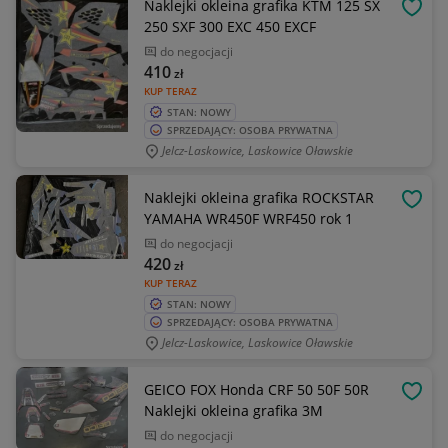
Naklejki okleina grafika KTM 125 SX
OBSE
250 SXF 300 EXC 450 EXCF
do negocjacji
410
zł
KUP TERAZ
STAN: NOWY
SPRZEDAJĄCY: OSOBA PRYWATNA
Jelcz-Laskowice, Laskowice Oławskie
Naklejki okleina grafika ROCKSTAR
OBSE
YAMAHA WR450F WRF450 rok 1
do negocjacji
420
zł
KUP TERAZ
STAN: NOWY
SPRZEDAJĄCY: OSOBA PRYWATNA
Jelcz-Laskowice, Laskowice Oławskie
GEICO FOX Honda CRF 50 50F 50R
OBSE
Naklejki okleina grafika 3M
do negocjacji