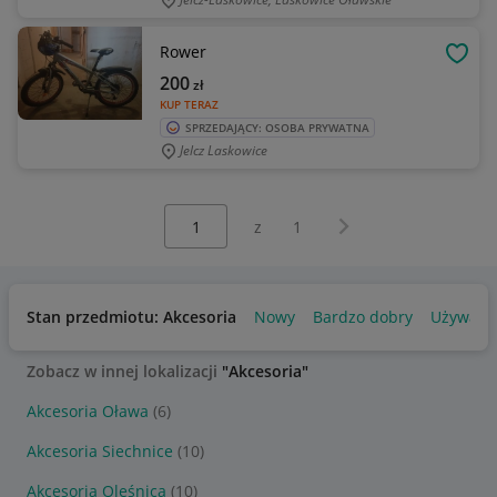
Rower
OBSE
200
zł
KUP TERAZ
SPRZEDAJĄCY: OSOBA PRYWATNA
Jelcz Laskowice
Wybierz stronę:
Następna strona
z
1
Stan przedmiotu: Akcesoria
Nowy
Bardzo dobry
Używany
Zobacz w innej lokalizacji
"Akcesoria"
Akcesoria Oława
(6)
Akcesoria Siechnice
(10)
Akcesoria Oleśnica
(10)