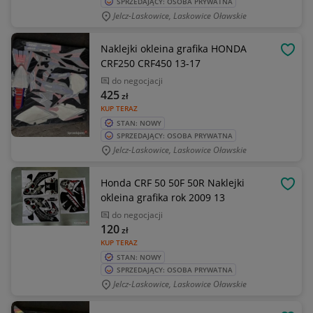
SPRZEDAJĄCY: OSOBA PRYWATNA
Jelcz-Laskowice, Laskowice Oławskie
Naklejki okleina grafika HONDA
OBSE
CRF250 CRF450 13-17
do negocjacji
425
zł
KUP TERAZ
STAN: NOWY
SPRZEDAJĄCY: OSOBA PRYWATNA
Jelcz-Laskowice, Laskowice Oławskie
Honda CRF 50 50F 50R Naklejki
OBSE
okleina grafika rok 2009 13
do negocjacji
120
zł
KUP TERAZ
STAN: NOWY
SPRZEDAJĄCY: OSOBA PRYWATNA
Jelcz-Laskowice, Laskowice Oławskie