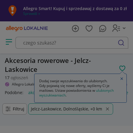
Allegro Smart! Kupuj i sprzedawaj z dostawą za 0 zł
Sprawdź »
Otwórz menu z kategoriami
szukaj
Akcesoria rowerowe - Jelcz-
Laskowice
POL
17
ogłoszeń
Zamkn
Dodaj swoje wyszukiwania do ulubionych.
Allegro Lokalnie
Sport i turystyka
Rowery i akcesoria
Akcesoria
Gdy pojawią się nowe oferty, wyślemy Ci je
mailowo. Ustaw powiadomienia w
ulubionych
Podobne:
akcesoria
akcesoria wędkarskie
akcesoria rower
wyszukiwaniach
.
Filtruj
Jelcz-Laskowice, Dolnośląskie, +0 km