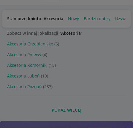
Stan przedmiotu: Akcesoria
Nowy
Bardzo dobry
Używany
Zobacz w innej lokalizacji
"Akcesoria"
Akcesoria Grzebienisko
(6)
Akcesoria Pniewy
(4)
Akcesoria Komorniki
(15)
Akcesoria Luboń
(10)
Akcesoria Poznań
(237)
POKAŻ WIĘCEJ