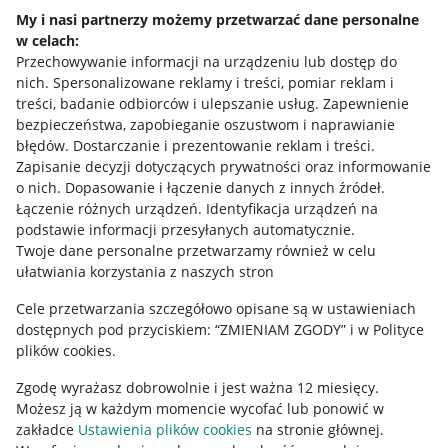
Napisz do nas
My i nasi partnerzy możemy przetwarzać dane personalne
w celach:
Allegro Gadane dla sprzedających
Przechowywanie informacji na urządzeniu lub dostęp do
Allegro Gadane dla kupujących
nich
.
Spersonalizowane reklamy i treści, pomiar reklam i
treści, badanie odbiorców i ulepszanie usług
.
Zapewnienie
Mapa miejscowości
bezpieczeństwa, zapobieganie oszustwom i naprawianie
błędów
.
Dostarczanie i prezentowanie reklam i treści
.
Informacje prawne
Zapisanie decyzji dotyczących prywatności oraz informowanie
o nich
.
Dopasowanie i łączenie danych z innych źródeł
.
Regulamin
Łączenie różnych urządzeń
.
Identyfikacja urządzeń na
podstawie informacji przesyłanych automatycznie
.
Polityka plików "cookies"
Twoje dane personalne przetwarzamy również w celu
ułatwiania korzystania z naszych stron
Ustawienia plików "cookies"
Cele przetwarzania szczegółowo opisane są w ustawieniach
Udostępnianie lokalizacji
dostępnych pod przyciskiem: “ZMIENIAM ZGODY” i w Polityce
Informacje dla Aktu o Usługach Cyfrowych
plików cookies.
Zgodę wyrażasz dobrowolnie i jest ważna 12 miesięcy.
Pobierz aplikację
Możesz ją w każdym momencie wycofać lub ponowić w
zakładce
Ustawienia plików cookies
na stronie głównej.