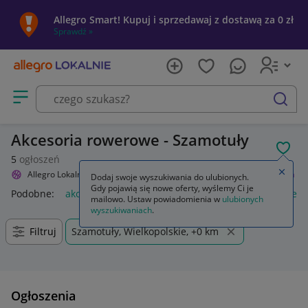
Allegro Smart! Kupuj i sprzedawaj z dostawą za 0 zł
Sprawdź »
Otwórz menu z kategoriami
szukaj
Akcesoria rowerowe - Szamotuły
POL
5
ogłoszeń
Zamkn
Allegro Lokalnie
Sport i turystyka
Rowery i akcesoria
Akcesoria
Dodaj swoje wyszukiwania do ulubionych.
Gdy pojawią się nowe oferty, wyślemy Ci je
Podobne:
akcesoria
akcesoria wędkarskie
akcesoria rower
mailowo. Ustaw powiadomienia w
ulubionych
wyszukiwaniach
.
Filtruj
Szamotuły, Wielkopolskie, +0 km
Ogłoszenia