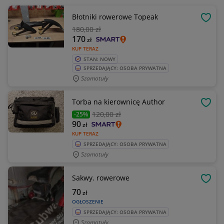
Błotniki rowerowe Topeak
OBSE
180
,00 zł
170
zł
KUP TERAZ
STAN: NOWY
SPRZEDAJĄCY: OSOBA PRYWATNA
Szamotuły
Torba na kierownicę Author
OBSE
120
,00 zł
-25%
90
zł
KUP TERAZ
SPRZEDAJĄCY: OSOBA PRYWATNA
Szamotuły
Sakwy. rowerowe
OBSE
70
zł
OGŁOSZENIE
SPRZEDAJĄCY: OSOBA PRYWATNA
Szamotuły