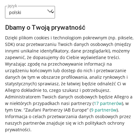
język
Dbamy o Twoją prywatność
Dzięki plikom cookies i technologiom pokrewnym
(np. piksele,
SDK)
oraz przetwarzaniu Twoich danych osobowych
(między
innymi unikalne identyfikatory, dane przeglądarki)
, możemy
zapewnić, że dopasujemy do Ciebie wyświetlane treści.
Wyrażając zgodę na przechowywanie informacji na
urządzeniu końcowym lub dostęp do nich i przetwarzanie
danych (w tym w obszarze profilowania, analiz rynkowych i
statystycznych) sprawiasz, że łatwiej będzie odnaleźć Ci w
Allegro dokładnie to, czego szukasz i potrzebujesz.
Administratorem Twoich danych osobowych będzie Allegro a
w niektórych przypadkach nasi partnerzy (
17
partnerów
), w
tym tzw. “Zaufani Partnerzy IAB Europe” (
9
partnerów
).
Przydatne informacje
Informacja o celach przetwarzania danych osobowych przez
naszych partnerów znajduje się w ich politykach ochrony
prywatności.
Jak to działa