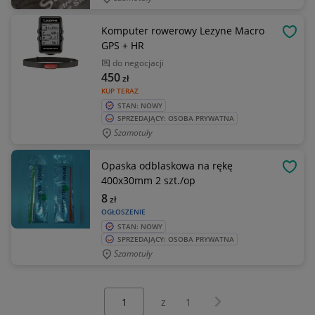
Komputer rowerowy Lezyne Macro
OBSE
GPS + HR
do negocjacji
450
zł
KUP TERAZ
STAN: NOWY
SPRZEDAJĄCY: OSOBA PRYWATNA
Szamotuły
Opaska odblaskowa na rękę
OBSE
400x30mm 2 szt./op
8
zł
OGŁOSZENIE
STAN: NOWY
SPRZEDAJĄCY: OSOBA PRYWATNA
Szamotuły
Wybierz stronę:
Następna strona
z
1