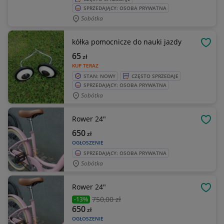
SPRZEDAJĄCY: OSOBA PRYWATNA
Sobótka
kółka pomocnicze do nauki jazdy
OBSE
65
zł
KUP TERAZ
STAN: NOWY
CZĘSTO SPRZEDAJE
SPRZEDAJĄCY: OSOBA PRYWATNA
Sobótka
Rower 24"
OBSE
650
zł
OGŁOSZENIE
SPRZEDAJĄCY: OSOBA PRYWATNA
Sobótka
Rower 24"
OBSE
750
,00 zł
-13%
650
zł
OGŁOSZENIE