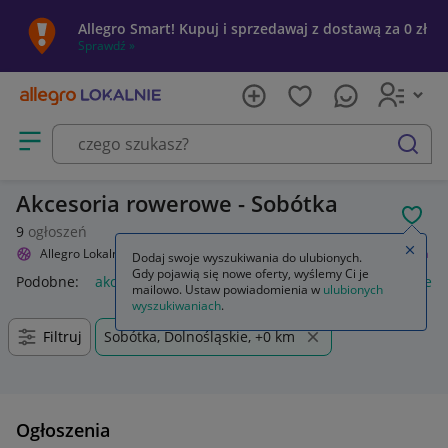
Allegro Smart! Kupuj i sprzedawaj z dostawą za 0 zł
Sprawdź »
Otwórz menu z kategoriami
szukaj
Akcesoria rowerowe - Sobótka
POL
9
ogłoszeń
Zamkn
Allegro Lokalnie
Sport i turystyka
Rowery i akcesoria
Akcesoria
Dodaj swoje wyszukiwania do ulubionych.
Gdy pojawią się nowe oferty, wyślemy Ci je
Podobne:
akcesoria
akcesoria wędkarskie
akcesoria rower
mailowo. Ustaw powiadomienia w
ulubionych
wyszukiwaniach
.
Filtruj
Sobótka, Dolnośląskie, +0 km
Ogłoszenia