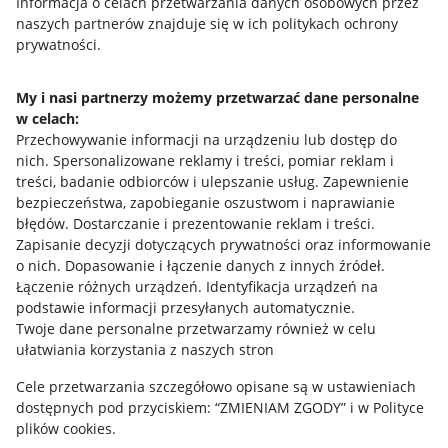
Przydatne informacje
Informacja o celach przetwarzania danych osobowych przez
naszych partnerów znajduje się w ich politykach ochrony
prywatności.
Jak to działa
Napisz do nas
My i nasi partnerzy możemy przetwarzać dane personalne
w celach:
Allegro Gadane dla sprzedających
Przechowywanie informacji na urządzeniu lub dostęp do
Allegro Gadane dla kupujących
nich
.
Spersonalizowane reklamy i treści, pomiar reklam i
treści, badanie odbiorców i ulepszanie usług
.
Zapewnienie
Mapa miejscowości
bezpieczeństwa, zapobieganie oszustwom i naprawianie
błędów
.
Dostarczanie i prezentowanie reklam i treści
.
Informacje prawne
Zapisanie decyzji dotyczących prywatności oraz informowanie
o nich
.
Dopasowanie i łączenie danych z innych źródeł
.
Regulamin
Łączenie różnych urządzeń
.
Identyfikacja urządzeń na
podstawie informacji przesyłanych automatycznie
.
Polityka plików "cookies"
Twoje dane personalne przetwarzamy również w celu
ułatwiania korzystania z naszych stron
Ustawienia plików "cookies"
Cele przetwarzania szczegółowo opisane są w ustawieniach
Udostępnianie lokalizacji
dostępnych pod przyciskiem: “ZMIENIAM ZGODY” i w Polityce
Informacje dla Aktu o Usługach Cyfrowych
plików cookies.