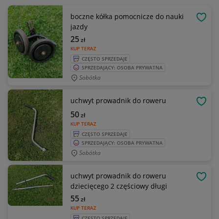
boczne kółka pomocnicze do nauki
OBSE
jazdy
25
zł
KUP TERAZ
CZĘSTO SPRZEDAJE
SPRZEDAJĄCY: OSOBA PRYWATNA
Sobótka
uchwyt prowadnik do roweru
OBSE
50
zł
KUP TERAZ
CZĘSTO SPRZEDAJE
SPRZEDAJĄCY: OSOBA PRYWATNA
Sobótka
uchwyt prowadnik do roweru
OBSE
dziecięcego 2 częściowy długi
55
zł
KUP TERAZ
CZĘSTO SPRZEDAJE