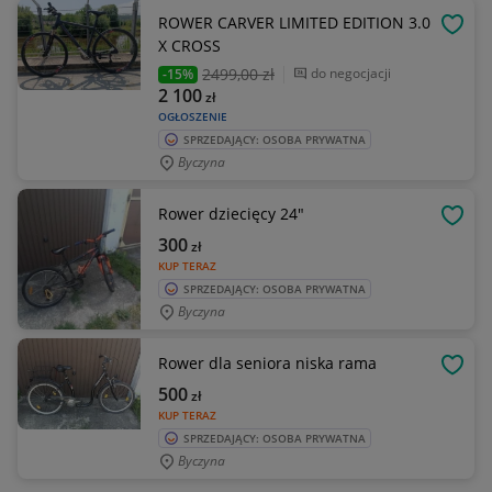
ROWER CARVER LIMITED EDITION 3.0
OBSE
X CROSS
2499
,00 zł
do negocjacji
-15%
2 100
zł
OGŁOSZENIE
SPRZEDAJĄCY: OSOBA PRYWATNA
Byczyna
Rower dziecięcy 24"
OBSE
300
zł
KUP TERAZ
SPRZEDAJĄCY: OSOBA PRYWATNA
Byczyna
Rower dla seniora niska rama
OBSE
500
zł
KUP TERAZ
SPRZEDAJĄCY: OSOBA PRYWATNA
Byczyna