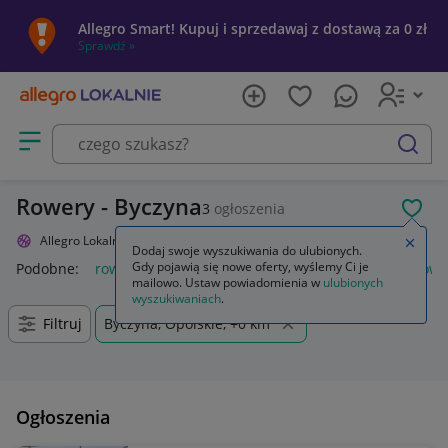
Allegro Smart! Kupuj i sprzedawaj z dostawą za 0 zł
Sprawdź »
Otwórz menu z kategoriami
szukaj
Rowery - Byczyna
3
ogłoszenia
POL
Allegro Lokalnie
Sport i turystyka
Rowery i akcesoria
Rowery
Zamkn
Dodaj swoje wyszukiwania do ulubionych.
Gdy pojawią się nowe oferty, wyślemy Ci je
Podobne:
rowery elektryczne miejskie
stojak na rower
rowe
mailowo. Ustaw powiadomienia w
ulubionych
wyszukiwaniach
.
Filtruj
Byczyna, Opolskie, +0 km
Ogłoszenia