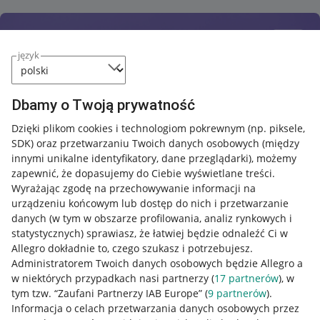
język
Dbamy o Twoją prywatność
Dzięki plikom cookies i technologiom pokrewnym
(np. piksele,
SDK)
oraz przetwarzaniu Twoich danych osobowych
(między
innymi unikalne identyfikatory, dane przeglądarki)
, możemy
zapewnić, że dopasujemy do Ciebie wyświetlane treści.
Wyrażając zgodę na przechowywanie informacji na
urządzeniu końcowym lub dostęp do nich i przetwarzanie
danych (w tym w obszarze profilowania, analiz rynkowych i
statystycznych) sprawiasz, że łatwiej będzie odnaleźć Ci w
Allegro dokładnie to, czego szukasz i potrzebujesz.
Administratorem Twoich danych osobowych będzie Allegro a
w niektórych przypadkach nasi partnerzy (
17
partnerów
), w
tym tzw. “Zaufani Partnerzy IAB Europe” (
9
partnerów
).
Przydatne informacje
Informacja o celach przetwarzania danych osobowych przez