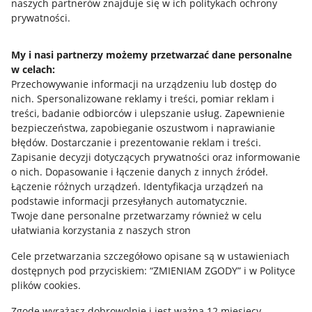
naszych partnerów znajduje się w ich politykach ochrony
prywatności.
Jak to działa
Napisz do nas
My i nasi partnerzy możemy przetwarzać dane personalne
w celach:
Allegro Gadane dla sprzedających
Przechowywanie informacji na urządzeniu lub dostęp do
Allegro Gadane dla kupujących
nich
.
Spersonalizowane reklamy i treści, pomiar reklam i
treści, badanie odbiorców i ulepszanie usług
.
Zapewnienie
Mapa miejscowości
bezpieczeństwa, zapobieganie oszustwom i naprawianie
błędów
.
Dostarczanie i prezentowanie reklam i treści
.
Informacje prawne
Zapisanie decyzji dotyczących prywatności oraz informowanie
o nich
.
Dopasowanie i łączenie danych z innych źródeł
.
Regulamin
Łączenie różnych urządzeń
.
Identyfikacja urządzeń na
podstawie informacji przesyłanych automatycznie
.
Polityka plików "cookies"
Twoje dane personalne przetwarzamy również w celu
ułatwiania korzystania z naszych stron
Ustawienia plików "cookies"
Cele przetwarzania szczegółowo opisane są w ustawieniach
Udostępnianie lokalizacji
dostępnych pod przyciskiem: “ZMIENIAM ZGODY” i w Polityce
Informacje dla Aktu o Usługach Cyfrowych
plików cookies.
Zgodę wyrażasz dobrowolnie i jest ważna 12 miesięcy.