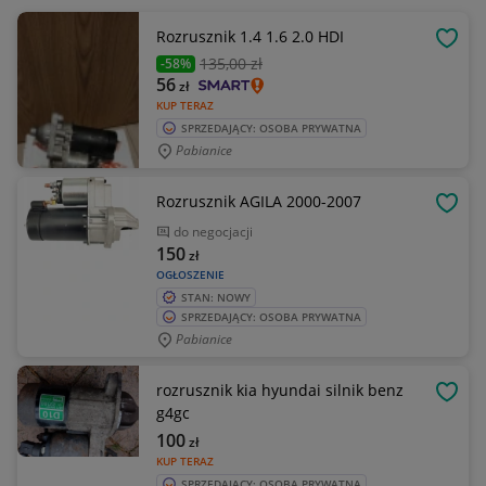
Rozrusznik 1.4 1.6 2.0 HDI
OBSE
135
,00 zł
-58%
56
zł
KUP TERAZ
SPRZEDAJĄCY: OSOBA PRYWATNA
Pabianice
Rozrusznik AGILA 2000-2007
OBSE
do negocjacji
150
zł
OGŁOSZENIE
STAN: NOWY
SPRZEDAJĄCY: OSOBA PRYWATNA
Pabianice
rozrusznik kia hyundai silnik benz
OBSE
g4gc
100
zł
KUP TERAZ
SPRZEDAJĄCY: OSOBA PRYWATNA