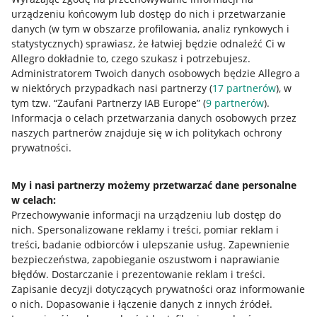
urządzeniu końcowym lub dostęp do nich i przetwarzanie
danych (w tym w obszarze profilowania, analiz rynkowych i
statystycznych) sprawiasz, że łatwiej będzie odnaleźć Ci w
Allegro dokładnie to, czego szukasz i potrzebujesz.
Administratorem Twoich danych osobowych będzie Allegro a
w niektórych przypadkach nasi partnerzy (
17
partnerów
), w
tym tzw. “Zaufani Partnerzy IAB Europe” (
9
partnerów
).
Przydatne informacje
Informacja o celach przetwarzania danych osobowych przez
naszych partnerów znajduje się w ich politykach ochrony
prywatności.
Jak to działa
Napisz do nas
My i nasi partnerzy możemy przetwarzać dane personalne
w celach:
Allegro Gadane dla sprzedających
Przechowywanie informacji na urządzeniu lub dostęp do
Allegro Gadane dla kupujących
nich
.
Spersonalizowane reklamy i treści, pomiar reklam i
treści, badanie odbiorców i ulepszanie usług
.
Zapewnienie
Mapa miejscowości
bezpieczeństwa, zapobieganie oszustwom i naprawianie
błędów
.
Dostarczanie i prezentowanie reklam i treści
.
Informacje prawne
Zapisanie decyzji dotyczących prywatności oraz informowanie
o nich
.
Dopasowanie i łączenie danych z innych źródeł
.
Regulamin