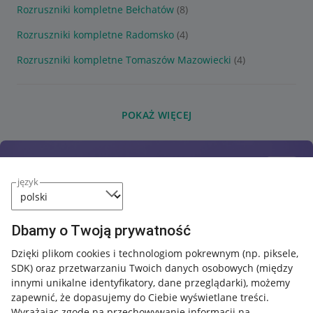
Rozruszniki kompletne Bełchatów
(8)
Rozruszniki kompletne Radomsko
(4)
Rozruszniki kompletne Tomaszów Mazowiecki
(4)
POKAŻ WIĘCEJ
język
Dbamy o Twoją prywatność
Dzięki plikom cookies i technologiom pokrewnym
(np. piksele,
SDK)
oraz przetwarzaniu Twoich danych osobowych
(między
innymi unikalne identyfikatory, dane przeglądarki)
, możemy
zapewnić, że dopasujemy do Ciebie wyświetlane treści.
Wyrażając zgodę na przechowywanie informacji na