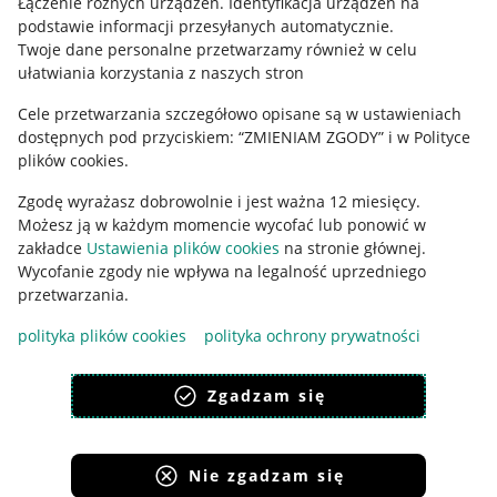
Łączenie różnych urządzeń
.
Identyfikacja urządzeń na
podstawie informacji przesyłanych automatycznie
.
Polityka plików "cookies"
Twoje dane personalne przetwarzamy również w celu
ułatwiania korzystania z naszych stron
Ustawienia plików "cookies"
Cele przetwarzania szczegółowo opisane są w ustawieniach
Udostępnianie lokalizacji
dostępnych pod przyciskiem: “ZMIENIAM ZGODY” i w Polityce
Informacje dla Aktu o Usługach Cyfrowych
plików cookies.
Zgodę wyrażasz dobrowolnie i jest ważna 12 miesięcy.
Pobierz aplikację
Możesz ją w każdym momencie wycofać lub ponowić w
zakładce
Ustawienia plików cookies
na stronie głównej.
Wycofanie zgody nie wpływa na legalność uprzedniego
przetwarzania.
polityka plików cookies
polityka ochrony prywatności
Zgadzam się
Nie zgadzam się
Korzystanie z serwisu oznacza akceptację
regulaminu
.