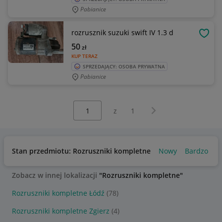
Pabianice
rozrusznik suzuki swift IV 1.3 d
OBSE
50
zł
KUP TERAZ
SPRZEDAJĄCY: OSOBA PRYWATNA
Pabianice
Wybierz stronę:
Następna strona
z
1
Stan przedmiotu: Rozruszniki kompletne
Nowy
Bardzo dob
Zobacz w innej lokalizacji
"Rozruszniki kompletne"
Rozruszniki kompletne Łódź
(78)
Rozruszniki kompletne Zgierz
(4)