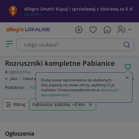
Allegro Smart! Kupuj i sprzedawaj z dostawą za 0 zł
Sprawdź »
Otwórz menu z kategoriami
szukaj
Rozruszniki kompletne Pabianice
POL
4
ogłoszenia
Zamkn
zny, zapłon
Układ elektryczny silnika
Rozruszniki
Rozruszniki kompletne
Dodaj swoje wyszukiwania do ulubionych.
Gdy pojawią się nowe oferty, wyślemy Ci je
Podobne:
rozruszniki kompletne
mailowo. Ustaw powiadomienia w
ulubionych
wyszukiwaniach
.
Filtruj
Pabianice, Łódzkie, +0 km
Ogłoszenia