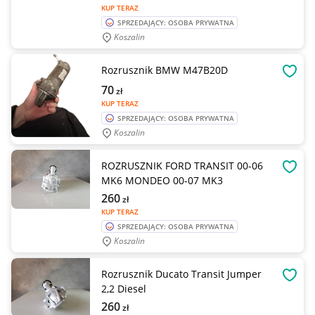
KUP TERAZ
SPRZEDAJĄCY: OSOBA PRYWATNA
Koszalin
Rozrusznik BMW M47B20D
OBSE
70
zł
KUP TERAZ
SPRZEDAJĄCY: OSOBA PRYWATNA
Koszalin
ROZRUSZNIK FORD TRANSIT 00-06
OBSE
MK6 MONDEO 00-07 MK3
260
zł
KUP TERAZ
SPRZEDAJĄCY: OSOBA PRYWATNA
Koszalin
Rozrusznik Ducato Transit Jumper
OBSE
2,2 Diesel
260
zł