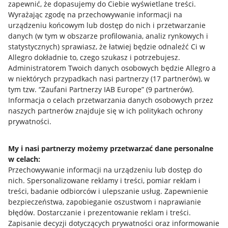
zapewnić, że dopasujemy do Ciebie wyświetlane treści.
Wyrażając zgodę na przechowywanie informacji na
urządzeniu końcowym lub dostęp do nich i przetwarzanie
danych (w tym w obszarze profilowania, analiz rynkowych i
statystycznych) sprawiasz, że łatwiej będzie odnaleźć Ci w
Allegro dokładnie to, czego szukasz i potrzebujesz.
Administratorem Twoich danych osobowych będzie Allegro a
w niektórych przypadkach nasi partnerzy (
17
partnerów
), w
tym tzw. “Zaufani Partnerzy IAB Europe” (
9
partnerów
).
Przydatne informacje
Informacja o celach przetwarzania danych osobowych przez
naszych partnerów znajduje się w ich politykach ochrony
prywatności.
Jak to działa
Napisz do nas
My i nasi partnerzy możemy przetwarzać dane personalne
w celach:
Allegro Gadane dla sprzedających
Przechowywanie informacji na urządzeniu lub dostęp do
Allegro Gadane dla kupujących
nich
.
Spersonalizowane reklamy i treści, pomiar reklam i
treści, badanie odbiorców i ulepszanie usług
.
Zapewnienie
Mapa miejscowości
bezpieczeństwa, zapobieganie oszustwom i naprawianie
błędów
.
Dostarczanie i prezentowanie reklam i treści
.
Informacje prawne
Zapisanie decyzji dotyczących prywatności oraz informowanie