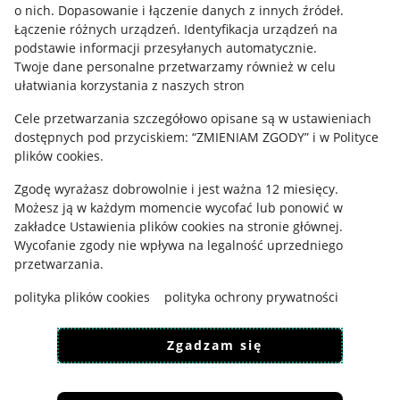
o nich
.
Dopasowanie i łączenie danych z innych źródeł
.
Regulamin
Łączenie różnych urządzeń
.
Identyfikacja urządzeń na
podstawie informacji przesyłanych automatycznie
.
Polityka plików "cookies"
Twoje dane personalne przetwarzamy również w celu
ułatwiania korzystania z naszych stron
Ustawienia plików "cookies"
Cele przetwarzania szczegółowo opisane są w ustawieniach
Udostępnianie lokalizacji
dostępnych pod przyciskiem: “ZMIENIAM ZGODY” i w Polityce
Informacje dla Aktu o Usługach Cyfrowych
plików cookies.
Zgodę wyrażasz dobrowolnie i jest ważna 12 miesięcy.
Pobierz aplikację
Możesz ją w każdym momencie wycofać lub ponowić w
zakładce
Ustawienia plików cookies
na stronie głównej.
Wycofanie zgody nie wpływa na legalność uprzedniego
przetwarzania.
polityka plików cookies
polityka ochrony prywatności
Zgadzam się