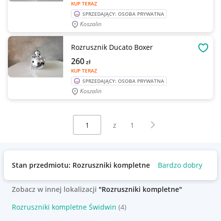
KUP TERAZ
SPRZEDAJĄCY: OSOBA PRYWATNA
Koszalin
Rozrusznik Ducato Boxer
OBSE
260
zł
KUP TERAZ
SPRZEDAJĄCY: OSOBA PRYWATNA
Koszalin
Wybierz stronę:
Następna strona
z
1
Stan przedmiotu: Rozruszniki kompletne
Bardzo dobry
Uż
Zobacz w innej lokalizacji
"Rozruszniki kompletne"
Rozruszniki kompletne Świdwin
(4)