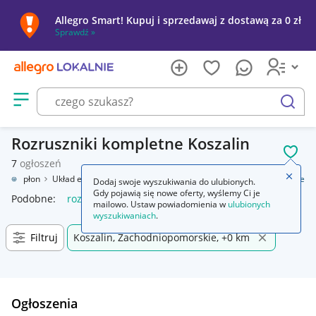
Allegro Smart! Kupuj i sprzedawaj z dostawą za 0 zł
Sprawdź »
Otwórz menu z kategoriami
szukaj
Rozruszniki kompletne Koszalin
POL
7
ogłoszeń
Zamkn
zny, zapłon
Układ elektryczny silnika
Rozruszniki
Rozruszniki kompletne
Dodaj swoje wyszukiwania do ulubionych.
Gdy pojawią się nowe oferty, wyślemy Ci je
Podobne:
rozruszniki kompletne
mailowo. Ustaw powiadomienia w
ulubionych
wyszukiwaniach
.
Filtruj
Koszalin, Zachodniopomorskie, +0 km
Ogłoszenia