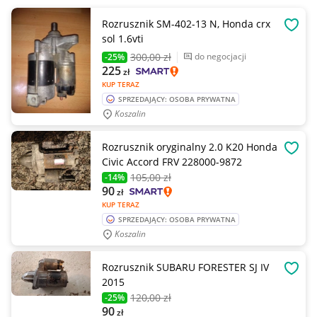
Rozrusznik SM-402-13 N, Honda crx
OBSE
sol 1.6vti
300
,00 zł
do negocjacji
-25%
225
zł
KUP TERAZ
SPRZEDAJĄCY: OSOBA PRYWATNA
Koszalin
Rozrusznik oryginalny 2.0 K20 Honda
OBSE
Civic Accord FRV 228000-9872
105
,00 zł
-14%
90
zł
KUP TERAZ
SPRZEDAJĄCY: OSOBA PRYWATNA
Koszalin
Rozrusznik SUBARU FORESTER SJ IV
OBSE
2015
120
,00 zł
-25%
90
zł