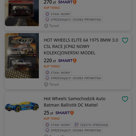
270
zł
KUP TERAZ
STAN: NOWY
SPRZEDAJĄCY: OSOBA PRYWATNA
Toruń
HOT WHEELS ELITE 64 1975 BMW 3.0
OBSE
CSL RACE JCP42 NOWY
KOLEKCJONERSKI MODEL
220
zł
KUP TERAZ
STAN: NOWY
SPRZEDAJĄCY: OSOBA PRYWATNA
Toruń
Hot Wheels Samochodzik Auto
OBSE
Batman Ballistik DC Mattel
25
zł
KUP TERAZ
STAN: NOWY
CZĘSTO SPRZEDAJE
SPRZEDAJĄCY: OSOBA PRYWATNA