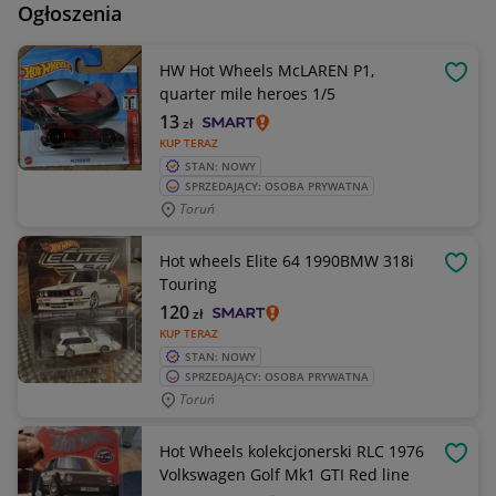
Ogłoszenia
HW Hot Wheels McLAREN P1,
OBSE
quarter mile heroes 1/5
13
zł
KUP TERAZ
STAN: NOWY
SPRZEDAJĄCY: OSOBA PRYWATNA
Toruń
Hot wheels Elite 64 1990BMW 318i
OBSE
Touring
120
zł
KUP TERAZ
STAN: NOWY
SPRZEDAJĄCY: OSOBA PRYWATNA
Toruń
Hot Wheels kolekcjonerski RLC 1976
OBSE
Volkswagen Golf Mk1 GTI Red line