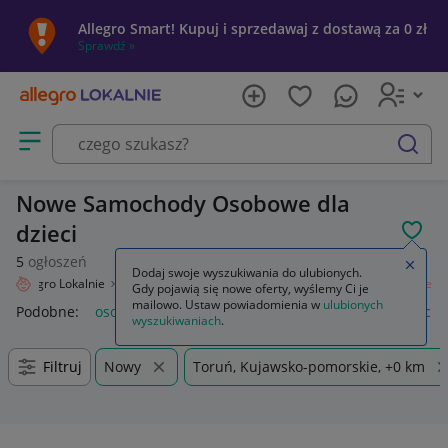
Allegro Smart! Kupuj i sprzedawaj z dostawą za 0 zł
Sprawdź »
Otwórz menu z kategoriami
szukaj
Nowe Samochody Osobowe dla
dzieci
POL
5
ogłoszeń
Zamkn
Dodaj swoje wyszukiwania do ulubionych.
Allegro Lokalnie
Dziecko
Zabawki
Samochody i pojazdy
Osobowe
Gdy pojawią się nowe oferty, wyślemy Ci je
mailowo. Ustaw powiadomienia w
ulubionych
Podobne:
osobowe
samochody osobowe używane
samocho
wyszukiwaniach
.
Filtruj
Nowy
Toruń, Kujawsko-pomorskie, +0 km