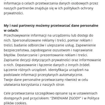
Przydatne informacje
Informacja o celach przetwarzania danych osobowych przez
naszych partnerów znajduje się w ich politykach ochrony
prywatności.
Jak to działa
Napisz do nas
My i nasi partnerzy możemy przetwarzać dane personalne
w celach:
Allegro Gadane dla sprzedających
Przechowywanie informacji na urządzeniu lub dostęp do
Allegro Gadane dla kupujących
nich
.
Spersonalizowane reklamy i treści, pomiar reklam i
treści, badanie odbiorców i ulepszanie usług
.
Zapewnienie
Mapa miejscowości
bezpieczeństwa, zapobieganie oszustwom i naprawianie
błędów
.
Dostarczanie i prezentowanie reklam i treści
.
Informacje prawne
Zapisanie decyzji dotyczących prywatności oraz informowanie
o nich
.
Dopasowanie i łączenie danych z innych źródeł
.
Regulamin
Łączenie różnych urządzeń
.
Identyfikacja urządzeń na
podstawie informacji przesyłanych automatycznie
.
Polityka plików "cookies"
Twoje dane personalne przetwarzamy również w celu
ułatwiania korzystania z naszych stron
Ustawienia plików "cookies"
Cele przetwarzania szczegółowo opisane są w ustawieniach
Udostępnianie lokalizacji
dostępnych pod przyciskiem: “ZMIENIAM ZGODY” i w Polityce
Informacje dla Aktu o Usługach Cyfrowych
plików cookies.