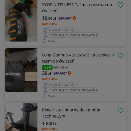
SYOSIN FITNESS Taśma oporowa do
OBSE
ćwiczeń
19
,99
zł
KUP TERAZ
CZĘSTO SPRZEDAJE
SPRZEDAJĄCY: OSOBA PRYWATNA
Mielec
Long Gamma – zestaw 2 lateksowych
OBSE
taśm do ćwiczeń
59
,00 zł
-33%
39
zł
KUP TERAZ
CZĘSTO SPRZEDAJE
SPRZEDAJĄCY: OSOBA PRYWATNA
Mielec
Rower stacjonarny do spining
OBSE
TechnoGym
1 800
zł
KUP TERAZ