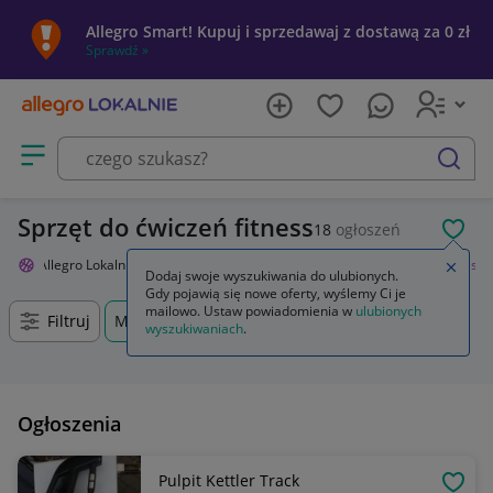
Allegro Smart! Kupuj i sprzedawaj z dostawą za 0 zł
Sprawdź »
Otwórz menu z kategoriami
szukaj
Sprzęt do ćwiczeń fitness
18
ogłoszeń
POL
Allegro Lokalnie
Sport i turystyka
Siłownia i fitness
Trening fitness
Zamkn
Dodaj swoje wyszukiwania do ulubionych.
Gdy pojawią się nowe oferty, wyślemy Ci je
mailowo. Ustaw powiadomienia w
ulubionych
Filtruj
Mielec, Podkarpackie, +0 km
wyszukiwaniach
.
Ogłoszenia
Pulpit Kettler Track
OBSE