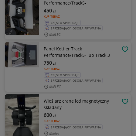
Performance/Track5-
450
zł
KUP TERAZ
CZĘSTO SPRZEDAJE
SPRZEDAJĄCY: OSOBA PRYWATNA
MIELEC
Panel Kettler Track
OBSE
Performance/Track5- lub Track 3
750
zł
KUP TERAZ
CZĘSTO SPRZEDAJE
SPRZEDAJĄCY: OSOBA PRYWATNA
MIELEC
Wioślarz crane lcd magnetyczny
OBSE
składany
600
zł
KUP TERAZ
SPRZEDAJĄCY: OSOBA PRYWATNA
Mielec