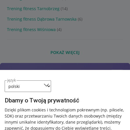
Trening fitness Tarnobrzeg
(14)
Trening fitness Dąbrowa Tarnowska
(6)
Trening fitness Wiśniowa
(4)
POKAŻ WIĘCEJ
język
Dbamy o Twoją prywatność
Dzięki plikom cookies i technologiom pokrewnym
(np. piksele,
SDK)
oraz przetwarzaniu Twoich danych osobowych
(między
innymi unikalne identyfikatory, dane przeglądarki)
, możemy
zapewnić, że dopasujemy do Ciebie wyświetlane treści.