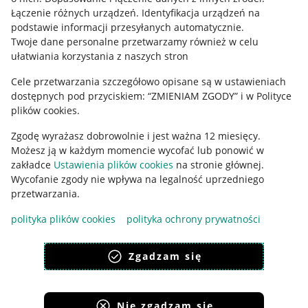
Regulamin
Łączenie różnych urządzeń
.
Identyfikacja urządzeń na
podstawie informacji przesyłanych automatycznie
.
Polityka plików "cookies"
Twoje dane personalne przetwarzamy również w celu
ułatwiania korzystania z naszych stron
Ustawienia plików "cookies"
Cele przetwarzania szczegółowo opisane są w ustawieniach
Udostępnianie lokalizacji
dostępnych pod przyciskiem: “ZMIENIAM ZGODY” i w Polityce
Informacje dla Aktu o Usługach Cyfrowych
plików cookies.
Zgodę wyrażasz dobrowolnie i jest ważna 12 miesięcy.
Pobierz aplikację
Możesz ją w każdym momencie wycofać lub ponowić w
zakładce
Ustawienia plików cookies
na stronie głównej.
Wycofanie zgody nie wpływa na legalność uprzedniego
przetwarzania.
polityka plików cookies
polityka ochrony prywatności
Zgadzam się
Nie zgadzam się