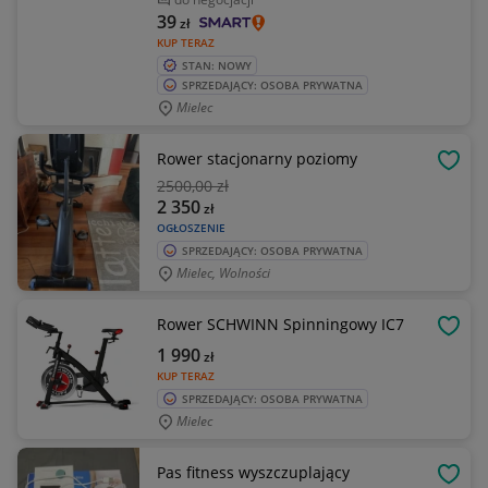
39
zł
KUP TERAZ
STAN: NOWY
SPRZEDAJĄCY: OSOBA PRYWATNA
Mielec
Rower stacjonarny poziomy
OBSE
2500
,00 zł
2 350
zł
OGŁOSZENIE
SPRZEDAJĄCY: OSOBA PRYWATNA
Mielec, Wolności
Rower SCHWINN Spinningowy IC7
OBSE
1 990
zł
KUP TERAZ
SPRZEDAJĄCY: OSOBA PRYWATNA
Mielec
Pas fitness wyszczuplający
OBSE