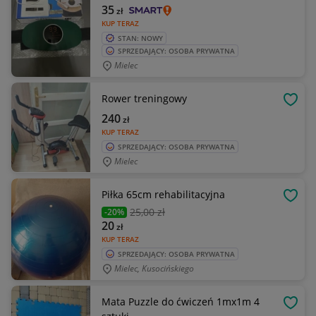
35
zł
KUP TERAZ
STAN: NOWY
SPRZEDAJĄCY: OSOBA PRYWATNA
Mielec
Rower treningowy
OBSE
240
zł
KUP TERAZ
SPRZEDAJĄCY: OSOBA PRYWATNA
Mielec
Piłka 65cm rehabilitacyjna
OBSE
25
,00 zł
-20%
20
zł
KUP TERAZ
SPRZEDAJĄCY: OSOBA PRYWATNA
Mielec, Kusocińskiego
Mata Puzzle do ćwiczeń 1mx1m 4
OBSE