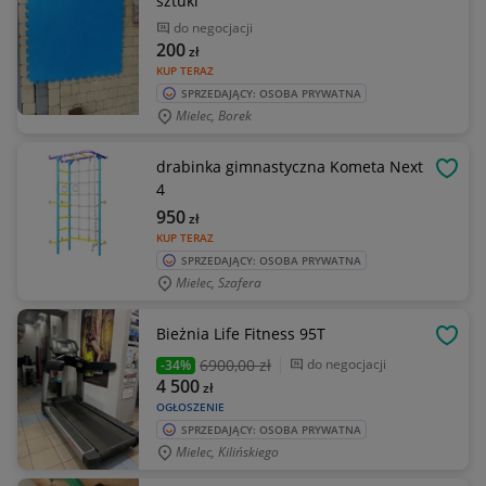
sztuki
do negocjacji
200
zł
KUP TERAZ
SPRZEDAJĄCY: OSOBA PRYWATNA
Mielec, Borek
drabinka gimnastyczna Kometa Next
OBSE
4
950
zł
KUP TERAZ
SPRZEDAJĄCY: OSOBA PRYWATNA
Mielec, Szafera
Bieżnia Life Fitness 95T
OBSE
6900
,00 zł
do negocjacji
-34%
4 500
zł
OGŁOSZENIE
SPRZEDAJĄCY: OSOBA PRYWATNA
Mielec, Kilińskiego