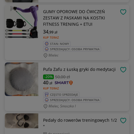
GUMY OPOROWE DO ĆWICZEŃ
OBSE
ZESTAW Z PASKAMI NA KOSTKI
FITNESS TRENING + ETUI
34
,99
zł
KUP TERAZ
STAN: NOWY
SPRZEDAJĄCY: OSOBA PRYWATNA
Mielec
Pufa Zafu z Łuską gryki do medytacji
OBSE
50
,00 zł
-20%
40
zł
KUP TERAZ
CZĘSTO SPRZEDAJE
SPRZEDAJĄCY: OSOBA PRYWATNA
Mielec, Smoczka I
Pedały do rowerów treningowych 1/2
OBSE
"
do negocjacji