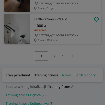
SPRZEDAJĄCY: OSOBA PRYWATNA
Mielec, Szafera
Kettler rower GOLF M
OBSE
1 000
zł
KUP TERAZ
SPRZEDAJĄCY: OSOBA PRYWATNA
Mielec, Wolności
Wybierz stronę:
Następna strona
z
1
Stan przedmiotu: Trening fitness
Nowy
Bardzo dobry
Uż
Zobacz w innej lokalizacji
"Trening fitness"
Trening fitness Dębica
(7)
Trening fitness Kolbuszowa
(5)