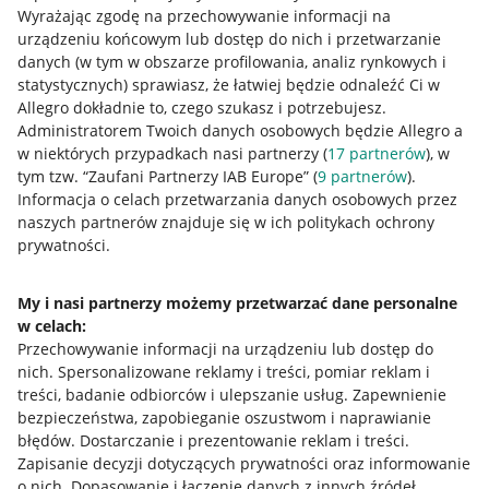
Wyrażając zgodę na przechowywanie informacji na
urządzeniu końcowym lub dostęp do nich i przetwarzanie
danych (w tym w obszarze profilowania, analiz rynkowych i
statystycznych) sprawiasz, że łatwiej będzie odnaleźć Ci w
Allegro dokładnie to, czego szukasz i potrzebujesz.
Administratorem Twoich danych osobowych będzie Allegro a
w niektórych przypadkach nasi partnerzy (
17
partnerów
), w
tym tzw. “Zaufani Partnerzy IAB Europe” (
9
partnerów
).
Przydatne informacje
Informacja o celach przetwarzania danych osobowych przez
naszych partnerów znajduje się w ich politykach ochrony
prywatności.
Jak to działa
Napisz do nas
My i nasi partnerzy możemy przetwarzać dane personalne
w celach:
Allegro Gadane dla sprzedających
Przechowywanie informacji na urządzeniu lub dostęp do
Allegro Gadane dla kupujących
nich
.
Spersonalizowane reklamy i treści, pomiar reklam i
treści, badanie odbiorców i ulepszanie usług
.
Zapewnienie
Mapa miejscowości
bezpieczeństwa, zapobieganie oszustwom i naprawianie
błędów
.
Dostarczanie i prezentowanie reklam i treści
.
Informacje prawne
Zapisanie decyzji dotyczących prywatności oraz informowanie
o nich
.
Dopasowanie i łączenie danych z innych źródeł
.