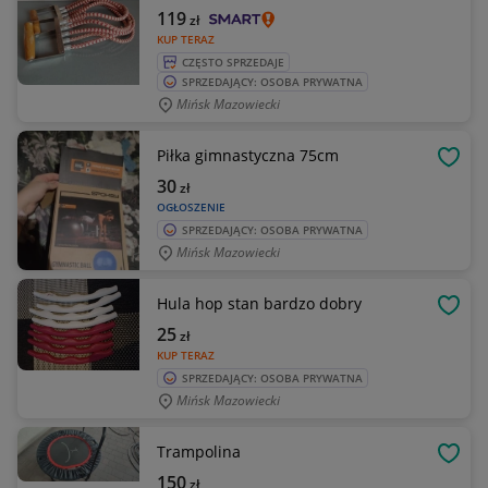
119
zł
KUP TERAZ
CZĘSTO SPRZEDAJE
SPRZEDAJĄCY: OSOBA PRYWATNA
Mińsk Mazowiecki
Piłka gimnastyczna 75cm
OBSE
30
zł
OGŁOSZENIE
SPRZEDAJĄCY: OSOBA PRYWATNA
Mińsk Mazowiecki
Hula hop stan bardzo dobry
OBSE
25
zł
KUP TERAZ
SPRZEDAJĄCY: OSOBA PRYWATNA
Mińsk Mazowiecki
Trampolina
OBSE
150
zł