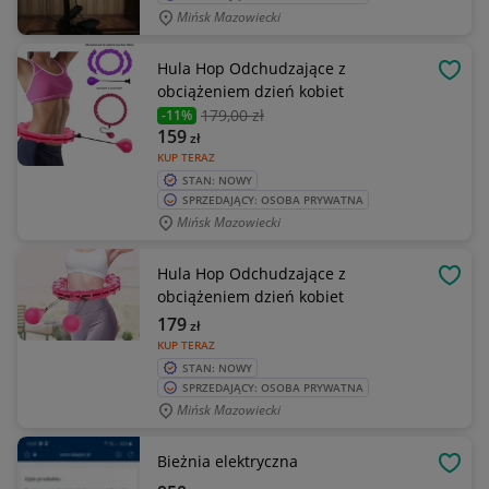
Mińsk Mazowiecki
Hula Hop Odchudzające z
OBSE
obciążeniem dzień kobiet
179
,00 zł
-11%
159
zł
KUP TERAZ
STAN: NOWY
SPRZEDAJĄCY: OSOBA PRYWATNA
Mińsk Mazowiecki
Hula Hop Odchudzające z
OBSE
obciążeniem dzień kobiet
179
zł
KUP TERAZ
STAN: NOWY
SPRZEDAJĄCY: OSOBA PRYWATNA
Mińsk Mazowiecki
Bieżnia elektryczna
OBSE