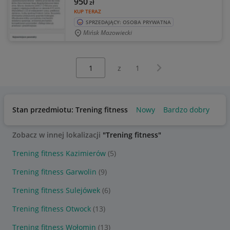
950
zł
KUP TERAZ
SPRZEDAJĄCY: OSOBA PRYWATNA
Mińsk Mazowiecki
Wybierz stronę:
Następna strona
z
1
Stan przedmiotu: Trening fitness
Nowy
Bardzo dobry
Uż
Zobacz w innej lokalizacji
"Trening fitness"
Trening fitness Kazimierów
(5)
Trening fitness Garwolin
(9)
Trening fitness Sulejówek
(6)
Trening fitness Otwock
(13)
Trening fitness Wołomin
(13)