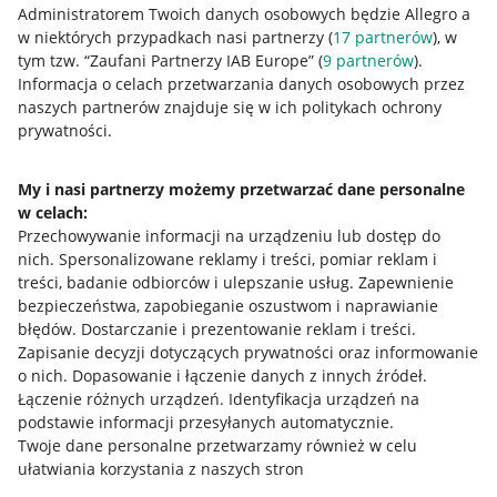
Administratorem Twoich danych osobowych będzie Allegro a
w niektórych przypadkach nasi partnerzy (
17
partnerów
), w
tym tzw. “Zaufani Partnerzy IAB Europe” (
9
partnerów
).
Przydatne informacje
Informacja o celach przetwarzania danych osobowych przez
naszych partnerów znajduje się w ich politykach ochrony
prywatności.
Jak to działa
Napisz do nas
My i nasi partnerzy możemy przetwarzać dane personalne
w celach:
Allegro Gadane dla sprzedających
Przechowywanie informacji na urządzeniu lub dostęp do
Allegro Gadane dla kupujących
nich
.
Spersonalizowane reklamy i treści, pomiar reklam i
treści, badanie odbiorców i ulepszanie usług
.
Zapewnienie
Mapa miejscowości
bezpieczeństwa, zapobieganie oszustwom i naprawianie
błędów
.
Dostarczanie i prezentowanie reklam i treści
.
Informacje prawne
Zapisanie decyzji dotyczących prywatności oraz informowanie
o nich
.
Dopasowanie i łączenie danych z innych źródeł
.
Regulamin
Łączenie różnych urządzeń
.
Identyfikacja urządzeń na
podstawie informacji przesyłanych automatycznie
.
Polityka plików "cookies"
Twoje dane personalne przetwarzamy również w celu
ułatwiania korzystania z naszych stron
Ustawienia plików "cookies"