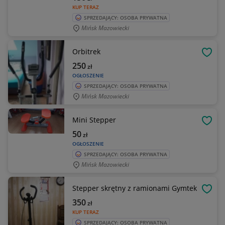
KUP TERAZ
SPRZEDAJĄCY: OSOBA PRYWATNA
Mińsk Mazowiecki
Orbitrek
OBSE
250
zł
OGŁOSZENIE
SPRZEDAJĄCY: OSOBA PRYWATNA
Mińsk Mazowiecki
Mini Stepper
OBSE
50
zł
OGŁOSZENIE
SPRZEDAJĄCY: OSOBA PRYWATNA
Mińsk Mazowiecki
Stepper skrętny z ramionami Gymtek
OBSE
350
zł
KUP TERAZ
SPRZEDAJĄCY: OSOBA PRYWATNA