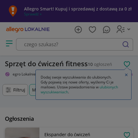
Allegro Smart! Kupuj i sprzedawaj z dostawą za 0 zł
Sprawdź »
Otwórz menu z kategoriami
szukaj
Sprzęt do ćwiczeń fitness
10
ogłoszeń
POL
Allegro Lokalnie
Sport i turystyka
Siłownia i fitness
Trening fitness
Zamkn
Dodaj swoje wyszukiwania do ulubionych.
Gdy pojawią się nowe oferty, wyślemy Ci je
mailowo. Ustaw powiadomienia w
ulubionych
Filtruj
Mińsk Mazowiecki, Mazowieckie, +0 km
wyszukiwaniach
.
Ogłoszenia
Ekspander do ćwiczeń
OBSE