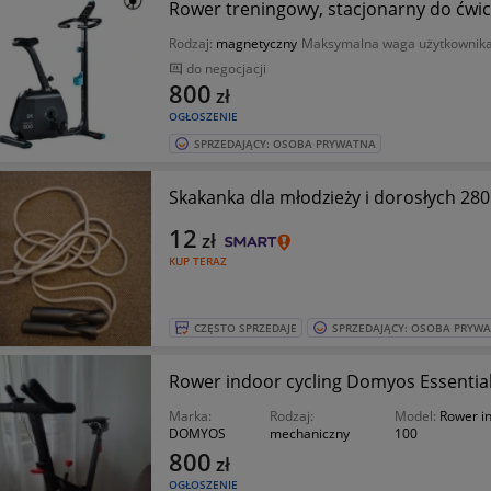
Rower treningowy, stacjonarny do ćw
Rodzaj:
magnetyczny
Maksymalna waga użytkownik
do negocjacji
800
zł
OGŁOSZENIE
SPRZEDAJĄCY: OSOBA PRYWATNA
Skakanka dla młodzieży i dorosłych 28
12
zł
KUP TERAZ
CZĘSTO SPRZEDAJE
SPRZEDAJĄCY: OSOBA PRYW
Rower indoor cycling Domyos Essentia
Marka:
Rodzaj:
Model:
Rower in
DOMYOS
mechaniczny
100
800
zł
OGŁOSZENIE