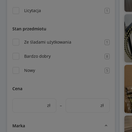
Licytacja
1
Stan przedmiotu
Ze śladami użytkowania
1
Bardzo dobry
8
Nowy
5
Cena
zł
–
zł
Marka