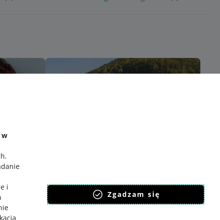
e w
ch
.
adanie
e i
Zgadzam się
h
nie
ikacja