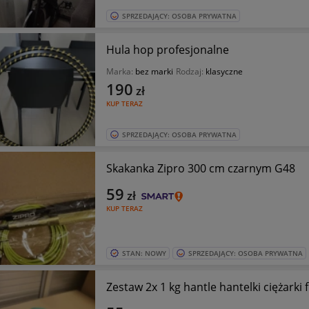
SPRZEDAJĄCY: OSOBA PRYWATNA
Hula hop profesjonalne
Marka:
bez marki
Rodzaj:
klasyczne
190
zł
KUP TERAZ
SPRZEDAJĄCY: OSOBA PRYWATNA
Skakanka Zipro 300 cm czarnym G48
59
zł
KUP TERAZ
STAN: NOWY
SPRZEDAJĄCY: OSOBA PRYWATNA
Zestaw 2x 1 kg hantle hantelki ciężarki 