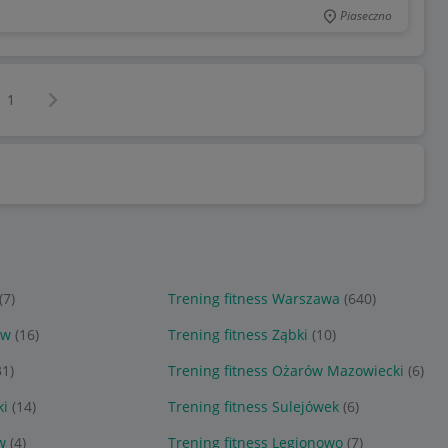
Piaseczno
Następna strona
z
1
(7)
Trening fitness Warszawa
(640)
ów
(16)
Trening fitness Ząbki
(10)
31)
Trening fitness Ożarów Mazowiecki
(6)
ki
(14)
Trening fitness Sulejówek
(6)
w
(4)
Trening fitness Legionowo
(7)