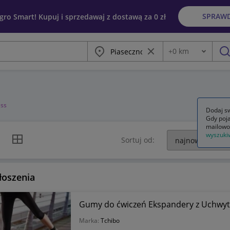
SPRAW
egro Smart! Kupuj i sprzedawaj z dostawą za 0 zł
Miasto
Wyczyść frazę
+
0
km
Odległość
szu
ess
Dodaj sw
Gdy poja
mailowo
wyszuki
k listy
Widok siatki
Sortuj od:
łoszenia
Gumy do ćwiczeń Ekspandery z Uchwyt
Marka:
Tchibo