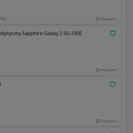
Piaseczno
ATNA
eliptyczny Sapphire Galaxy 2 SG-330E
OBSERWU
Piaseczno
i
OBSERWU
Piaseczno