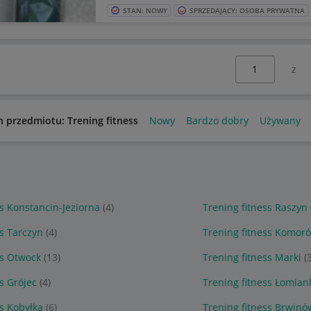
STAN: NOWY
SPRZEDAJĄCY: OSOBA PRYWATNA
Wybierz stronę:
n przedmiotu: Trening fitness
Nowy
Bardzo dobry
Używany
ss Konstancin-Jeziorna
(4)
Trening fitness Raszyn
ss Tarczyn
(4)
Trening fitness Komor
ss Otwock
(13)
Trening fitness Marki
(
s Grójec
(4)
Trening fitness Łomian
ss Kobyłka
(6)
Trening fitness Brwinó