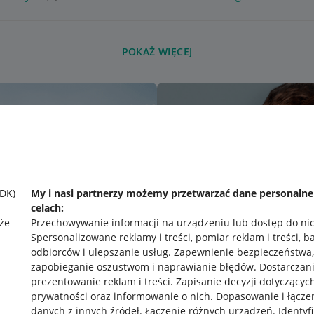
POKAŻ WIĘCEJ
SDK)
My i nasi partnerzy możemy przetwarzać dane personaln
celach:
że
Przechowywanie informacji na urządzeniu lub dostęp do ni
Spersonalizowane reklamy i treści, pomiar reklam i treści, b
odbiorców i ulepszanie usług
.
Zapewnienie bezpieczeństwa,
zapobieganie oszustwom i naprawianie błędów
.
Dostarczani
prezentowanie reklam i treści
.
Zapisanie decyzji dotyczącyc
prywatności oraz informowanie o nich
.
Dopasowanie i łącze
danych z innych źródeł
.
Łączenie różnych urządzeń
.
Identyf