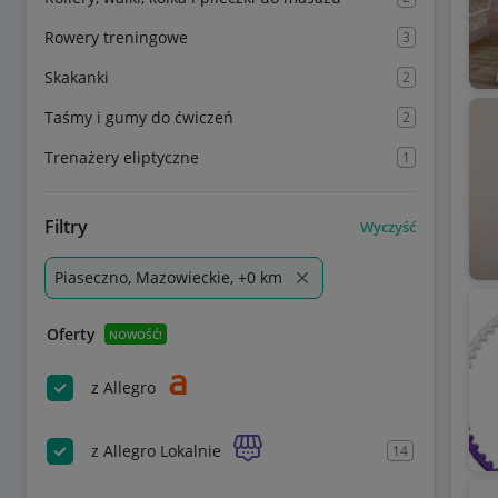
Rowery treningowe
3
Skakanki
2
Taśmy i gumy do ćwiczeń
2
Trenażery eliptyczne
1
Filtry
Wyczyść
Piaseczno, Mazowieckie, +0 km
Oferty
NOWOŚĆ!
z Allegro
z Allegro Lokalnie
14