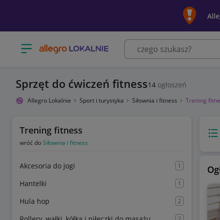
All
Otwórz menu z kategoriami
Sprzęt do ćwiczeń fitness
14
ogłoszeń
Allegro Lokalnie
Sport i turystyka
Siłownia i fitness
Trening fitn
Trening fitness
Wido
wróć do
Siłownia i fitness
Akcesoria do jogi
1
Og
Hantelki
1
Hula hop
2
Rollery, wałki, kółka i piłeczki do masażu
2