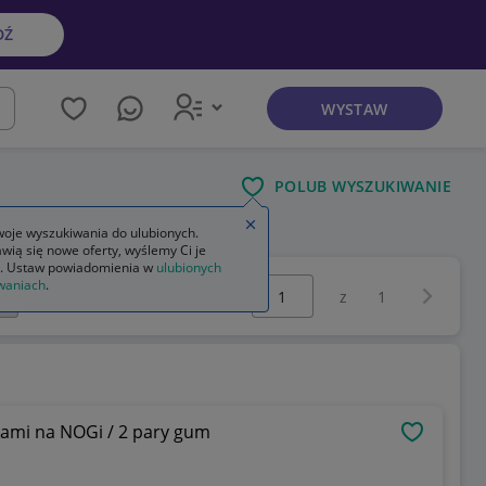
DŹ
WYSTAW
kaj
POLUB WYSZUKIWANIE
Zamknij wskazówkę
oje wyszukiwania do ulubionych.
wią się nowe oferty, wyślemy Ci je
. Ustaw powiadomienia w
ulubionych
Wybierz stronę:
waniach
.
Następna 
z
1
ami na NOGi / 2 pary gum
OBSERWU