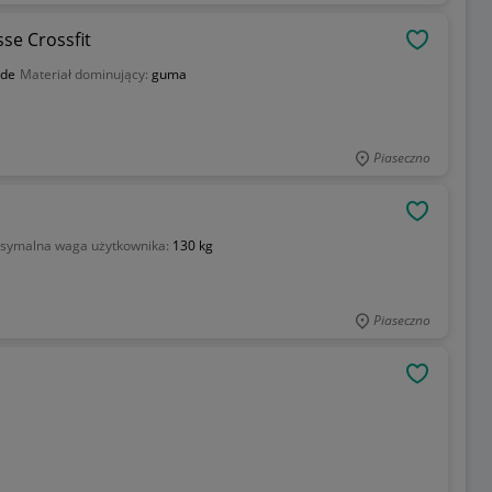
se Crossfit
OBSERWU
rde
Materiał dominujący:
guma
Piaseczno
OBSERWU
symalna waga użytkownika:
130 kg
Piaseczno
OBSERWU