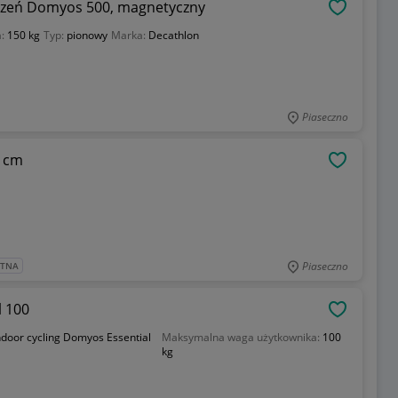
iczeń Domyos 500, magnetyczny
OBSERWU
a:
150 kg
Typ:
pionowy
Marka:
Decathlon
Piaseczno
0 cm
OBSERWU
Piaseczno
ATNA
l 100
OBSERWU
door cycling Domyos Essential
Maksymalna waga użytkownika:
100
kg