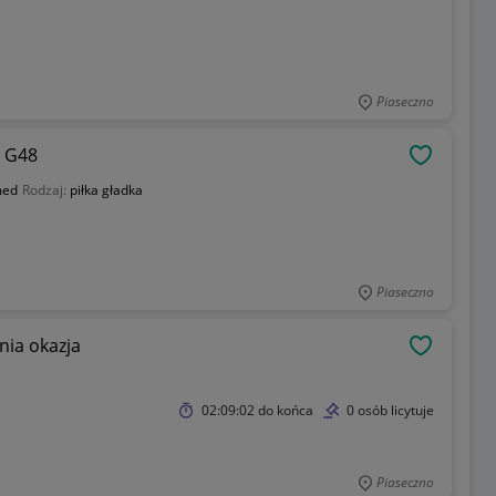
Piaseczno
 G48
OBSERWU
med
Rodzaj:
piłka gładka
Piaseczno
nia okazja
OBSERWU
02:09:02
do końca
0 osób licytuje
Piaseczno