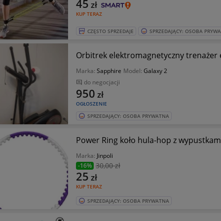
45
zł
KUP TERAZ
CZĘSTO SPRZEDAJE
SPRZEDAJĄCY: OSOBA PRYW
Orbitrek elektromagnetyczny trenażer 
Marka:
Sapphire
Model:
Galaxy 2
do negocjacji
950
zł
OGŁOSZENIE
SPRZEDAJĄCY: OSOBA PRYWATNA
Power Ring koło hula-hop z wypustkam
Marka:
Jinpoli
30
,00 zł
-16%
25
zł
KUP TERAZ
SPRZEDAJĄCY: OSOBA PRYWATNA