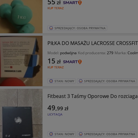
55
zł
KUP TERAZ
SPRZEDAJĄCY: OSOBA PRYWATNA
PIŁKA DO MASAŻU LACROSSE CROSSFIT
Model:
podwójna
Kod producenta:
279
Marka:
Cool
15
zł
KUP TERAZ
STAN: NOWY
SPRZEDAJĄCY: OSOBA PRYWATNA
Fitbeast 3 Taśmy Oporowe Do rozciaga
49
,99
zł
LICYTACJA
STAN: NOWY
SPRZEDAJĄCY: OSOBA PRYWATNA