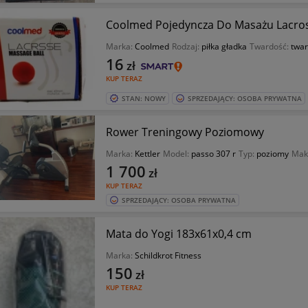
Coolmed Pojedyncza Do Masażu Lacros
Marka:
Coolmed
Rodzaj:
piłka gładka
Twardość:
twa
16
zł
KUP TERAZ
STAN: NOWY
SPRZEDAJĄCY: OSOBA PRYWATNA
Rower Treningowy Poziomowy
Marka:
Kettler
Model:
passo 307 r
Typ:
poziomy
Mak
1 700
zł
KUP TERAZ
SPRZEDAJĄCY: OSOBA PRYWATNA
Mata do Yogi 183x61x0,4 cm
Marka:
Schildkrot Fitness
150
zł
KUP TERAZ