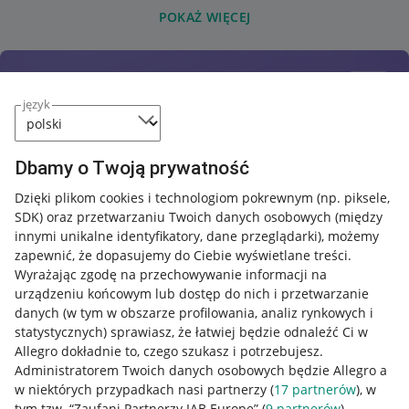
POKAŻ WIĘCEJ
język
Dbamy o Twoją prywatność
Dzięki plikom cookies i technologiom pokrewnym
(np. piksele,
SDK)
oraz przetwarzaniu Twoich danych osobowych
(między
innymi unikalne identyfikatory, dane przeglądarki)
, możemy
zapewnić, że dopasujemy do Ciebie wyświetlane treści.
Wyrażając zgodę na przechowywanie informacji na
urządzeniu końcowym lub dostęp do nich i przetwarzanie
danych (w tym w obszarze profilowania, analiz rynkowych i
statystycznych) sprawiasz, że łatwiej będzie odnaleźć Ci w
Allegro dokładnie to, czego szukasz i potrzebujesz.
Administratorem Twoich danych osobowych będzie Allegro a
w niektórych przypadkach nasi partnerzy (
17
partnerów
), w
tym tzw. “Zaufani Partnerzy IAB Europe” (
9
partnerów
).