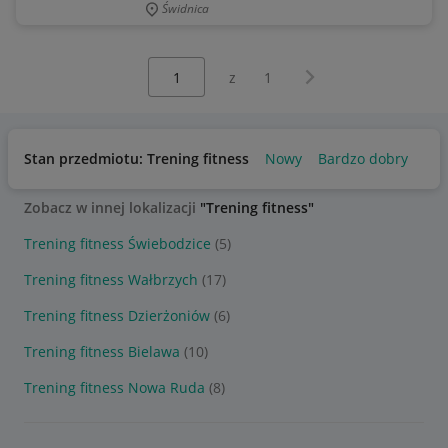
Świdnica
Wybierz stronę:
Następna strona
z
1
Stan przedmiotu: Trening fitness
Nowy
Bardzo dobry
Uż
Zobacz w innej lokalizacji
"Trening fitness"
Trening fitness Świebodzice
(5)
Trening fitness Wałbrzych
(17)
Trening fitness Dzierżoniów
(6)
Trening fitness Bielawa
(10)
Trening fitness Nowa Ruda
(8)