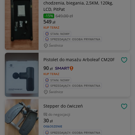
chodzenia, biegania, 2,5KM, 120kg,
LCD, PitPat
649
,00 zł
-15%
549
zł
KUP TERAZ
STAN: NOWY
SPRZEDAJĄCY: OSOBA PRYWATNA
Świdnica
Pistolet do masażu Arboleaf CM20F
OBSE
90
zł
KUP TERAZ
STAN: NOWY
SPRZEDAJĄCY: OSOBA PRYWATNA
Świdnica
Stepper do ćwiczeń
OBSE
do negocjacji
30
zł
OGŁOSZENIE
SPRZEDAJĄCY: OSOBA PRYWATNA