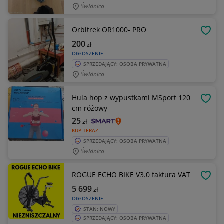
Świdnica
Orbitrek OR1000- PRO
OBSE
200
zł
OGŁOSZENIE
SPRZEDAJĄCY: OSOBA PRYWATNA
Świdnica
Hula hop z wypustkami MSport 120
OBSE
cm różowy
25
zł
KUP TERAZ
SPRZEDAJĄCY: OSOBA PRYWATNA
Świdnica
ROGUE ECHO BIKE V3.0 faktura VAT
OBSE
5 699
zł
OGŁOSZENIE
STAN: NOWY
SPRZEDAJĄCY: OSOBA PRYWATNA