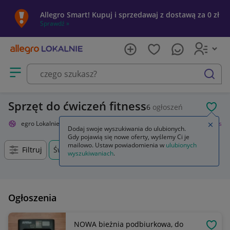
Allegro Smart! Kupuj i sprzedawaj z dostawą za 0 zł
Sprawdź »
Otwórz menu z kategoriami
szukaj
Sprzęt do ćwiczeń fitness
6
ogłoszeń
POL
Allegro Lokalnie
Sport i turystyka
Siłownia i fitness
Trening fitness
Zamkn
Dodaj swoje wyszukiwania do ulubionych.
Gdy pojawią się nowe oferty, wyślemy Ci je
mailowo. Ustaw powiadomienia w
ulubionych
Filtruj
Świdnica, Dolnośląskie, +0 km
wyszukiwaniach
.
Ogłoszenia
NOWA bieżnia podbiurkowa, do
OBSE