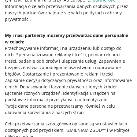
Przydatne informacje
Informacja o celach przetwarzania danych osobowych przez
naszych partnerów znajduje się w ich politykach ochrony
prywatności.
Jak to działa
Napisz do nas
My i nasi partnerzy możemy przetwarzać dane personalne
w celach:
Allegro Gadane dla sprzedających
Przechowywanie informacji na urządzeniu lub dostęp do
Allegro Gadane dla kupujących
nich
.
Spersonalizowane reklamy i treści, pomiar reklam i
treści, badanie odbiorców i ulepszanie usług
.
Zapewnienie
Mapa miejscowości
bezpieczeństwa, zapobieganie oszustwom i naprawianie
błędów
.
Dostarczanie i prezentowanie reklam i treści
.
Informacje prawne
Zapisanie decyzji dotyczących prywatności oraz informowanie
o nich
.
Dopasowanie i łączenie danych z innych źródeł
.
Regulamin
Łączenie różnych urządzeń
.
Identyfikacja urządzeń na
podstawie informacji przesyłanych automatycznie
.
Polityka plików "cookies"
Twoje dane personalne przetwarzamy również w celu
ułatwiania korzystania z naszych stron
Ustawienia plików "cookies"
Cele przetwarzania szczegółowo opisane są w ustawieniach
Udostępnianie lokalizacji
dostępnych pod przyciskiem: “ZMIENIAM ZGODY” i w Polityce
Informacje dla Aktu o Usługach Cyfrowych
plików cookies.