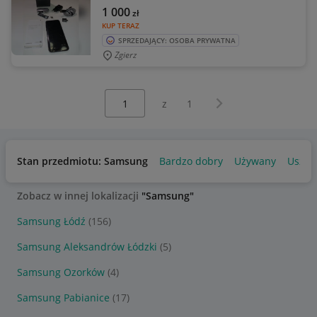
1 000
zł
KUP TERAZ
SPRZEDAJĄCY: OSOBA PRYWATNA
Zgierz
Wybierz stronę:
Następna strona
z
1
Stan przedmiotu: Samsung
Bardzo dobry
Używany
Uszko
Zobacz w innej lokalizacji
"Samsung"
Samsung Łódź
(156)
Samsung Aleksandrów Łódzki
(5)
Samsung Ozorków
(4)
Samsung Pabianice
(17)