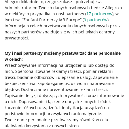
Allegro dokładnie to, czego szukasz i potrzebujesz.
Administratorem Twoich danych osobowych będzie Allegro a
w niektórych przypadkach nasi partnerzy (
17
partnerów
), w
tym tzw. “Zaufani Partnerzy IAB Europe” (
9
partnerów
).
Przydatne informacje
Informacja o celach przetwarzania danych osobowych przez
naszych partnerów znajduje się w ich politykach ochrony
prywatności.
Jak to działa
Napisz do nas
My i nasi partnerzy możemy przetwarzać dane personalne
w celach:
Allegro Gadane dla sprzedających
Przechowywanie informacji na urządzeniu lub dostęp do
Allegro Gadane dla kupujących
nich
.
Spersonalizowane reklamy i treści, pomiar reklam i
treści, badanie odbiorców i ulepszanie usług
.
Zapewnienie
Mapa miejscowości
bezpieczeństwa, zapobieganie oszustwom i naprawianie
błędów
.
Dostarczanie i prezentowanie reklam i treści
.
Informacje prawne
Zapisanie decyzji dotyczących prywatności oraz informowanie
o nich
.
Dopasowanie i łączenie danych z innych źródeł
.
Regulamin
Łączenie różnych urządzeń
.
Identyfikacja urządzeń na
podstawie informacji przesyłanych automatycznie
.
Polityka plików "cookies"
Twoje dane personalne przetwarzamy również w celu
ułatwiania korzystania z naszych stron
Ustawienia plików "cookies"