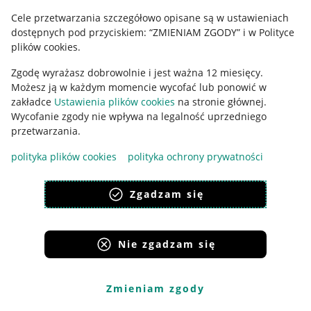
Cele przetwarzania szczegółowo opisane są w ustawieniach
Udostępnianie lokalizacji
dostępnych pod przyciskiem: “ZMIENIAM ZGODY” i w Polityce
Informacje dla Aktu o Usługach Cyfrowych
plików cookies.
Zgodę wyrażasz dobrowolnie i jest ważna 12 miesięcy.
Pobierz aplikację
Możesz ją w każdym momencie wycofać lub ponowić w
zakładce
Ustawienia plików cookies
na stronie głównej.
Wycofanie zgody nie wpływa na legalność uprzedniego
przetwarzania.
polityka plików cookies
polityka ochrony prywatności
Zgadzam się
Nie zgadzam się
Korzystanie z serwisu oznacza akceptację
regulaminu
.
Zmieniam zgody