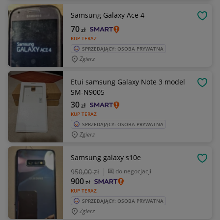
Samsung Galaxy Ace 4
OBSE
70
zł
KUP TERAZ
SPRZEDAJĄCY: OSOBA PRYWATNA
Zgierz
Etui samsung Galaxy Note 3 model
OBSE
SM-N9005
30
zł
KUP TERAZ
SPRZEDAJĄCY: OSOBA PRYWATNA
Zgierz
Samsung galaxy s10e
OBSE
950
,00 zł
do negocjacji
900
zł
KUP TERAZ
SPRZEDAJĄCY: OSOBA PRYWATNA
Zgierz