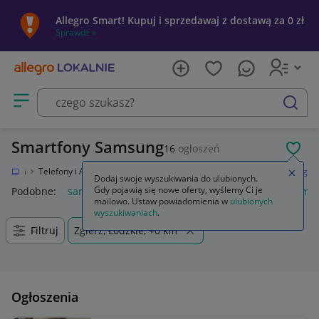
Allegro Smart! Kupuj i sprzedawaj z dostawą za 0 zł
Sprawdź »
Otwórz menu z kategoriami
szukaj
Smartfony Samsung
16
ogłoszeń
POL
tronika
Telefony i Akcesoria
Smartfony i telefony komórkowe
Samsung
Zamkn
Dodaj swoje wyszukiwania do ulubionych.
Gdy pojawią się nowe oferty, wyślemy Ci je
Podobne:
samsung s25
samsung s26
samsung s24
samsu
mailowo. Ustaw powiadomienia w
ulubionych
wyszukiwaniach
.
Filtruj
Zgierz, Łódzkie, +0 km
Ogłoszenia