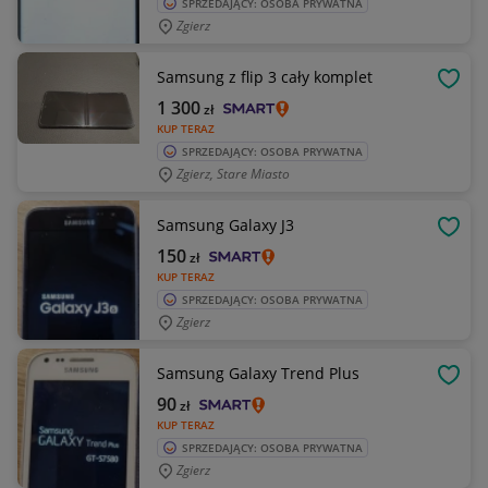
SPRZEDAJĄCY: OSOBA PRYWATNA
Zgierz
Samsung z flip 3 cały komplet
OBSE
1 300
zł
KUP TERAZ
SPRZEDAJĄCY: OSOBA PRYWATNA
Zgierz, Stare Miasto
Samsung Galaxy J3
OBSE
150
zł
KUP TERAZ
SPRZEDAJĄCY: OSOBA PRYWATNA
Zgierz
Samsung Galaxy Trend Plus
OBSE
90
zł
KUP TERAZ
SPRZEDAJĄCY: OSOBA PRYWATNA
Zgierz