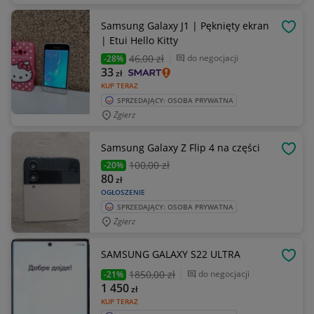
Samsung Galaxy J1 | Pęknięty ekran
OBSE
| Etui Hello Kitty
46
,00 zł
do negocjacji
-28%
33
zł
KUP TERAZ
SPRZEDAJĄCY: OSOBA PRYWATNA
Zgierz
Samsung Galaxy Z Flip 4 na części
OBSE
100
,00 zł
-20%
80
zł
OGŁOSZENIE
SPRZEDAJĄCY: OSOBA PRYWATNA
Zgierz
SAMSUNG GALAXY S22 ULTRA
OBSE
1850
,00 zł
do negocjacji
-21%
1 450
zł
KUP TERAZ