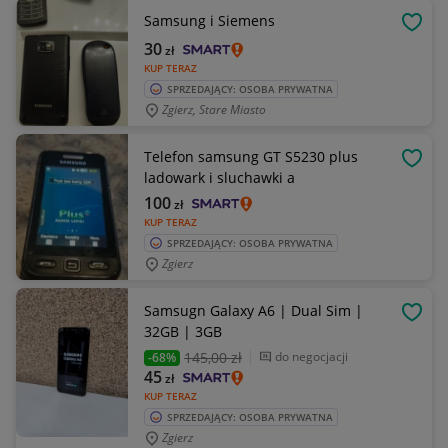
Samsung i Siemens
OBSE
30
zł
KUP TERAZ
SPRZEDAJĄCY: OSOBA PRYWATNA
Zgierz, Stare Miasto
Telefon samsung GT S5230 plus
OBSE
ladowark i sluchawki a
100
zł
KUP TERAZ
SPRZEDAJĄCY: OSOBA PRYWATNA
Zgierz
Samsugn Galaxy A6 | Dual Sim |
OBSE
32GB | 3GB
145
,00 zł
do negocjacji
-68%
45
zł
KUP TERAZ
SPRZEDAJĄCY: OSOBA PRYWATNA
Zgierz