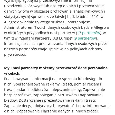
Wyrażając zgodę na przechowywanie informacji na
urządzeniu końcowym lub dostęp do nich i przetwarzanie
danych (w tym w obszarze profilowania, analiz rynkowych i
statystycznych) sprawiasz, że łatwiej będzie odnaleźć Ci w
Allegro dokładnie to, czego szukasz i potrzebujesz.
Administratorem Twoich danych osobowych będzie Allegro a
w niektórych przypadkach nasi partnerzy (
17
partnerów
), w
tym tzw. “Zaufani Partnerzy IAB Europe” (
9
partnerów
).
Przydatne informacje
Informacja o celach przetwarzania danych osobowych przez
naszych partnerów znajduje się w ich politykach ochrony
prywatności.
Jak to działa
Napisz do nas
My i nasi partnerzy możemy przetwarzać dane personalne
w celach:
Allegro Gadane dla sprzedających
Przechowywanie informacji na urządzeniu lub dostęp do
Allegro Gadane dla kupujących
nich
.
Spersonalizowane reklamy i treści, pomiar reklam i
treści, badanie odbiorców i ulepszanie usług
.
Zapewnienie
Mapa miejscowości
bezpieczeństwa, zapobieganie oszustwom i naprawianie
błędów
.
Dostarczanie i prezentowanie reklam i treści
.
Informacje prawne
Zapisanie decyzji dotyczących prywatności oraz informowanie
o nich
.
Dopasowanie i łączenie danych z innych źródeł
.
Regulamin