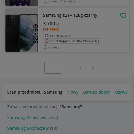
Łowicz, Jastrzębia
Samsung s21+ 128g czarny
OBSE
3 700
zł
KUP TERAZ
STAN: NOWY
SPRZEDAJĄCY: OSOBA PRYWATNA
Łowicz
Wybierz stronę:
Następna strona
z
1
Stan przedmiotu: Samsung
Nowy
Bardzo dobry
Używany
Zobacz w innej lokalizacji
"Samsung"
Samsung Skierniewice
(4)
Samsung Sochaczew
(10)