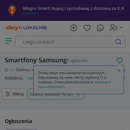
Allegro Smart! Kupuj i sprzedawaj z dostawą za 0 zł
Sprawdź »
Otwórz menu z kategoriami
szukaj
Smartfony Samsung
7
ogłoszeń
POL
tronika
Telefony i Akcesoria
Smartfony i telefony komórkowe
Samsung
Zamkn
Dodaj swoje wyszukiwania do ulubionych.
Gdy pojawią się nowe oferty, wyślemy Ci je
Podobne:
samsung s25
samsung s26
samsung s24
samsu
mailowo. Ustaw powiadomienia w
ulubionych
wyszukiwaniach
.
Filtruj
Łowicz, Łódzkie, +0 km
Ogłoszenia