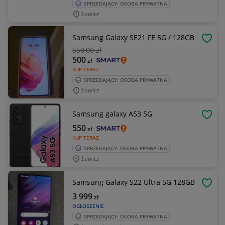
SPRZEDAJĄCY: OSOBA PRYWATNA
Łowicz
Samsung Galaxy SE21 FE 5G / 128GB
OBSE
550
,00 zł
500
zł
KUP TERAZ
SPRZEDAJĄCY: OSOBA PRYWATNA
Łowicz
Samsung galaxy A53 5G
OBSE
550
zł
KUP TERAZ
SPRZEDAJĄCY: OSOBA PRYWATNA
Łowicz
Samsung Galaxy S22 Ultra 5G 128GB
OBSE
3 999
zł
OGŁOSZENIE
SPRZEDAJĄCY: OSOBA PRYWATNA