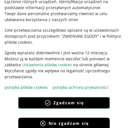
Łączenie różnych urządzeń
.
Identyfikacja urządzeń na
podstawie informacji przesyłanych automatycznie
.
Polityka plików "cookies"
Twoje dane personalne przetwarzamy również w celu
ułatwiania korzystania z naszych stron
Ustawienia plików "cookies"
Cele przetwarzania szczegółowo opisane są w ustawieniach
Udostępnianie lokalizacji
dostępnych pod przyciskiem: “ZMIENIAM ZGODY” i w Polityce
Informacje dla Aktu o Usługach Cyfrowych
plików cookies.
Zgodę wyrażasz dobrowolnie i jest ważna 12 miesięcy.
Pobierz aplikację
Możesz ją w każdym momencie wycofać lub ponowić w
zakładce
Ustawienia plików cookies
na stronie głównej.
Wycofanie zgody nie wpływa na legalność uprzedniego
przetwarzania.
polityka plików cookies
polityka ochrony prywatności
Zgadzam się
Nie zgadzam się
Korzystanie z serwisu oznacza akceptację
regulaminu
.