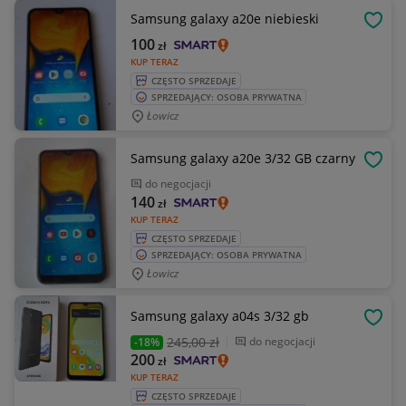
Samsung galaxy a20e niebieski
OBSE
100
zł
KUP TERAZ
CZĘSTO SPRZEDAJE
SPRZEDAJĄCY: OSOBA PRYWATNA
Łowicz
Samsung galaxy a20e 3/32 GB czarny
OBSE
do negocjacji
140
zł
KUP TERAZ
CZĘSTO SPRZEDAJE
SPRZEDAJĄCY: OSOBA PRYWATNA
Łowicz
Samsung galaxy a04s 3/32 gb
OBSE
245
,00 zł
do negocjacji
-18%
200
zł
KUP TERAZ
CZĘSTO SPRZEDAJE