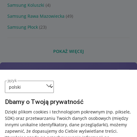
Samsung Koluszki
(4)
Samsung Rawa Mazowiecka
(49)
Samsung Płock
(23)
POKAŻ WIĘCEJ
język
Dbamy o Twoją prywatność
Dzięki plikom cookies i technologiom pokrewnym
(np. piksele,
SDK)
oraz przetwarzaniu Twoich danych osobowych
(między
innymi unikalne identyfikatory, dane przeglądarki)
, możemy
zapewnić, że dopasujemy do Ciebie wyświetlane treści.