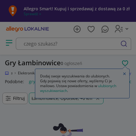
Allegro Smart! Kupuj i sprzedawaj z dostawą za 0 zł
Sprawdź »
Otwórz menu z kategoriami
szukaj
Gry Łambinowice
0
ogłoszeń
POL
Lokalnie
Elektronika
Konsole i automaty
Sony PlayStation 2 (PS2)
Gry
Zamkn
Dodaj swoje wyszukiwania do ulubionych.
Gdy pojawią się nowe oferty, wyślemy Ci je
Podobne:
gry
gry ps5
gry ps4
karty do gry
gry planszow
mailowo. Ustaw powiadomienia w
ulubionych
wyszukiwaniach
.
Filtruj
Łambinowice, Opolskie, +0 km