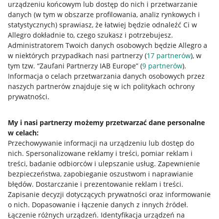
urządzeniu końcowym lub dostęp do nich i przetwarzanie
danych (w tym w obszarze profilowania, analiz rynkowych i
statystycznych) sprawiasz, że łatwiej będzie odnaleźć Ci w
Allegro dokładnie to, czego szukasz i potrzebujesz.
Przydatne informacje
Administratorem Twoich danych osobowych będzie Allegro a
w niektórych przypadkach nasi partnerzy (
17
partnerów
), w
Jak to działa
tym tzw. “Zaufani Partnerzy IAB Europe” (
9
partnerów
).
Informacja o celach przetwarzania danych osobowych przez
Napisz do nas
naszych partnerów znajduje się w ich politykach ochrony
prywatności.
Allegro Gadane dla sprzedających
Allegro Gadane dla kupujących
My i nasi partnerzy możemy przetwarzać dane personalne
Mapa miejscowości
w celach:
Przechowywanie informacji na urządzeniu lub dostęp do
nich
.
Spersonalizowane reklamy i treści, pomiar reklam i
Informacje prawne
treści, badanie odbiorców i ulepszanie usług
.
Zapewnienie
bezpieczeństwa, zapobieganie oszustwom i naprawianie
Regulamin
błędów
.
Dostarczanie i prezentowanie reklam i treści
.
Polityka plików "cookies"
Zapisanie decyzji dotyczących prywatności oraz informowanie
o nich
.
Dopasowanie i łączenie danych z innych źródeł
.
Ustawienia plików "cookies"
Łączenie różnych urządzeń
.
Identyfikacja urządzeń na