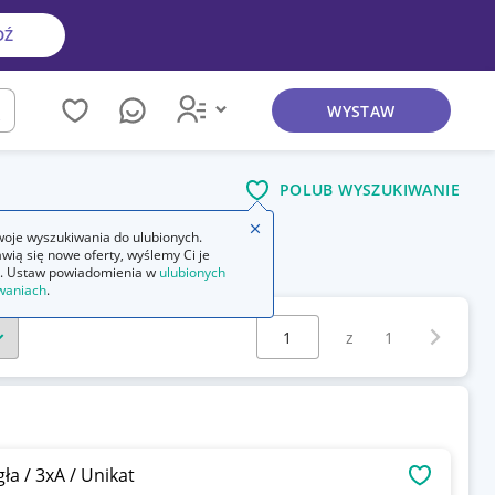
DŹ
WYSTAW
kaj
POLUB WYSZUKIWANIE
Zamknij wskazówkę
oje wyszukiwania do ulubionych.
wią się nowe oferty, wyślemy Ci je
. Ustaw powiadomienia w
ulubionych
waniach
.
Wybierz stronę:
Następna 
z
1
ła / 3xA / Unikat
OBSERWU