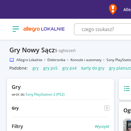
All
Otwórz menu z kategoriami
Gry Nowy Sącz
5
ogłoszeń
Allegro Lokalnie
Elektronika
Konsole i automaty
Sony PlayStati
Podobne:
gry
gry ps5
gry ps4
karty do gry
gry plansz
Gry
Wido
wróć do
Sony PlayStation 2 (PS2)
Gry
5
Og
Filtry
Wyczyść