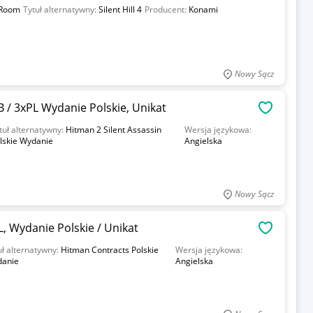
e Room
Tytuł alternatywny:
Silent Hill 4
Producent:
Konami
Nowy Sącz
B / 3xPL Wydanie Polskie, Unikat
OBSERWU
tuł alternatywny:
Hitman 2 Silent Assassin
Wersja językowa:
lskie Wydanie
Angielska
Nowy Sącz
, Wydanie Polskie / Unikat
OBSERWU
uł alternatywny:
Hitman Contracts Polskie
Wersja językowa:
anie
Angielska