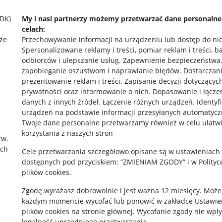
SDK)
My i nasi partnerzy możemy przetwarzać dane personaln
celach:
że
Przechowywanie informacji na urządzeniu lub dostęp do ni
Spersonalizowane reklamy i treści, pomiar reklam i treści, b
odbiorców i ulepszanie usług
.
Zapewnienie bezpieczeństwa,
zapobieganie oszustwom i naprawianie błędów
.
Dostarczani
prezentowanie reklam i treści
.
Zapisanie decyzji dotyczącyc
prywatności oraz informowanie o nich
.
Dopasowanie i łącze
danych z innych źródeł
.
Łączenie różnych urządzeń
.
Identyf
rawne
Pobierz aplikację
urządzeń na podstawie informacji przesyłanych automatycz
Twoje dane personalne przetwarzamy również w celu ułatw
korzystania z naszych stron
zw.
ach
 "cookies"
Cele przetwarzania szczegółowo opisane są w ustawieniach
dostępnych pod przyciskiem: “ZMIENIAM ZGODY” i w Polityc
ów "cookies"
plików cookies.
okalizacji
Zgodę wyrażasz dobrowolnie i jest ważna 12 miesięcy. Może
każdym momencie wycofać lub ponowić w zakładce
Ustawie
 Aktu o Usługach Cyfrowych
plików cookies
na stronie głównej. Wycofanie zgody nie wpł
legalność uprzedniego przetwarzania.