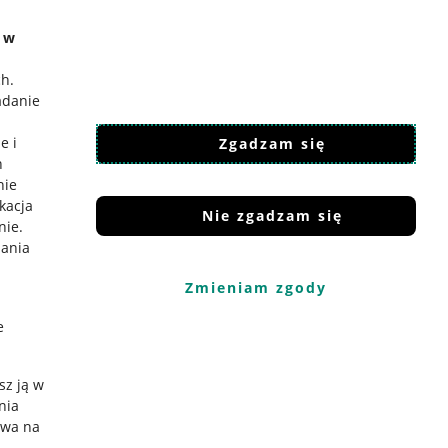
e w
ch
.
adanie
e i
Zgadzam się
h
nie
ikacja
Nie zgadzam się
nie
.
iania
Zmieniam zgody
e
sz ją w
nia
ywa na