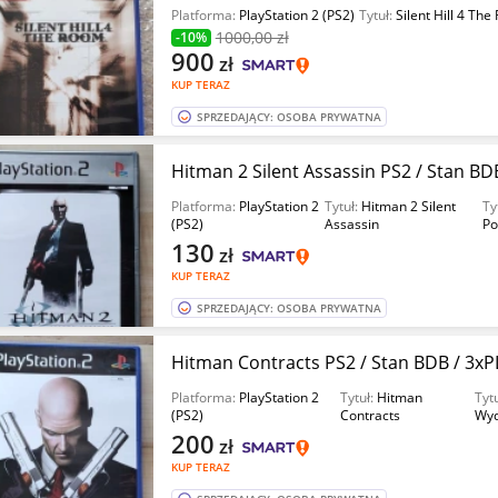
Platforma:
PlayStation 2 (PS2)
Tytuł:
Silent Hill 4 Th
1000
,00 zł
-10%
900
zł
KUP TERAZ
SPRZEDAJĄCY: OSOBA PRYWATNA
Hitman 2 Silent Assassin PS2 / Stan BD
Platforma:
PlayStation 2
Tytuł:
Hitman 2 Silent
Ty
(PS2)
Assassin
Po
130
zł
KUP TERAZ
SPRZEDAJĄCY: OSOBA PRYWATNA
Hitman Contracts PS2 / Stan BDB / 3xPL
Platforma:
PlayStation 2
Tytuł:
Hitman
Tyt
(PS2)
Contracts
Wyd
200
zł
KUP TERAZ