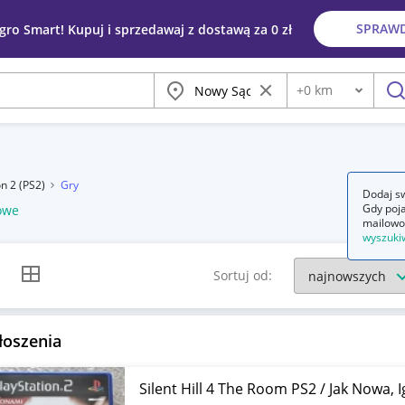
SPRAW
egro Smart! Kupuj i sprzedawaj z dostawą za 0 zł
Miasto
Wyczyść frazę
+
0
km
Odległość
szu
on 2 (PS2)
Gry
Dodaj sw
Gdy poja
owe
mailowo
wyszuki
k listy
Widok siatki
Sortuj od:
łoszenia
Silent Hill 4 The Room PS2 / Jak Nowa, Ig