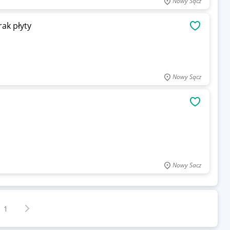
Nowy Sącz
rak płyty
OBSERWU
Nowy Sącz
OBSERWU
Nowy Sacz
Następna strona
z
1