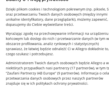
Dzięki plikom cookies i technologiom pokrewnym
(np. piksele, 
oraz przetwarzaniu Twoich danych osobowych
(między innymi
unikalne identyfikatory, dane przeglądarki)
, możemy zapewnić, 
dopasujemy do Ciebie wyświetlane treści.
Wyrażając zgodę na przechowywanie informacji na urządzeniu
końcowym lub dostęp do nich i przetwarzanie danych (w tym w
obszarze profilowania, analiz rynkowych i statystycznych)
sprawiasz, że łatwiej będzie odnaleźć Ci w Allegro dokładnie to,
czego szukasz i potrzebujesz.
Przydatne informacje
Informacje p
Administratorem Twoich danych osobowych będzie Allegro a w
Jak to działa
Regulamin
niektórych przypadkach nasi partnerzy (
17
partnerów
), w tym t
“Zaufani Partnerzy IAB Europe” (
9
partnerów
). Informacja o cel
Napisz do nas
Polityka plików
przetwarzania danych osobowych przez naszych partnerów
Allegro Gadane dla sprzedających
Ustawienia plik
znajduje się w ich politykach ochrony prywatności.
Allegro Gadane dla kupujących
Udostępnianie l
Mapa miejscowości
Informacje dla