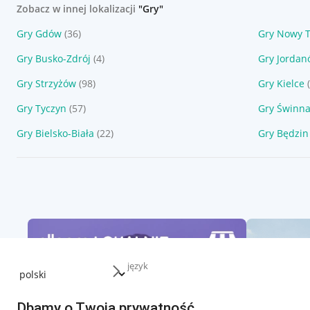
Zobacz w innej lokalizacji
"Gry"
Gry Gdów
(36)
Gry Nowy 
Gry Busko-Zdrój
(4)
Gry Jordan
Gry Strzyżów
(98)
Gry Kielce
Gry Tyczyn
(57)
Gry Świnn
Gry Bielsko-Biała
(22)
Gry Będzin
język
Dbamy o Twoją prywatność