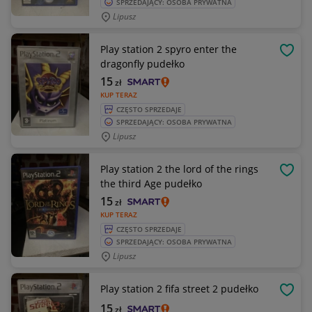
SPRZEDAJĄCY: OSOBA PRYWATNA
Lipusz
Play station 2 spyro enter the
OBSE
dragonfly pudełko
15
zł
KUP TERAZ
CZĘSTO SPRZEDAJE
SPRZEDAJĄCY: OSOBA PRYWATNA
Lipusz
Play station 2 the lord of the rings
OBSE
the third Age pudełko
15
zł
KUP TERAZ
CZĘSTO SPRZEDAJE
SPRZEDAJĄCY: OSOBA PRYWATNA
Lipusz
Play station 2 fifa street 2 pudełko
OBSE
15
zł