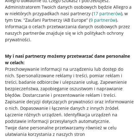
Allegro dokładnie to, czego szukasz i potrzebujesz.
Administratorem Twoich danych osobowych będzie Allegro a
w niektórych przypadkach nasi partnerzy (
17
partnerów
), w
tym tzw. “Zaufani Partnerzy IAB Europe” (
9
partnerów
).
Przydatne informacje
Informacja o celach przetwarzania danych osobowych przez
naszych partnerów znajduje się w ich politykach ochrony
prywatności.
Jak to działa
Napisz do nas
My i nasi partnerzy możemy przetwarzać dane personalne
w celach:
Allegro Gadane dla sprzedających
Przechowywanie informacji na urządzeniu lub dostęp do
Allegro Gadane dla kupujących
nich
.
Spersonalizowane reklamy i treści, pomiar reklam i
treści, badanie odbiorców i ulepszanie usług
.
Zapewnienie
Mapa miejscowości
bezpieczeństwa, zapobieganie oszustwom i naprawianie
błędów
.
Dostarczanie i prezentowanie reklam i treści
.
Informacje prawne
Zapisanie decyzji dotyczących prywatności oraz informowanie
o nich
.
Dopasowanie i łączenie danych z innych źródeł
.
Regulamin
Łączenie różnych urządzeń
.
Identyfikacja urządzeń na
podstawie informacji przesyłanych automatycznie
.
Polityka plików "cookies"
Twoje dane personalne przetwarzamy również w celu
ułatwiania korzystania z naszych stron
Ustawienia plików "cookies"