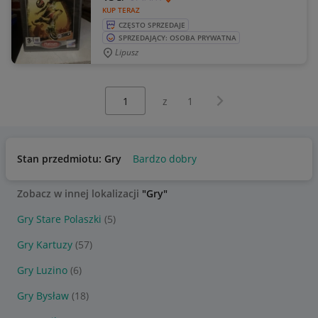
KUP TERAZ
CZĘSTO SPRZEDAJE
SPRZEDAJĄCY: OSOBA PRYWATNA
Lipusz
Wybierz stronę:
Następna strona
z
1
Stan przedmiotu: Gry
Bardzo dobry
Zobacz w innej lokalizacji
"Gry"
Gry Stare Polaszki
(5)
Gry Kartuzy
(57)
Gry Luzino
(6)
Gry Bysław
(18)