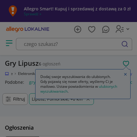
Allegro Smart! Kupuj i sprzedawaj z dostawą za 0 zł
Sprawdź »
Otwórz menu z kategoriami
szukaj
Gry Lipusz
6
ogłoszeń
POL
Lokalnie
Elektronika
Konsole i automaty
Sony PlayStation 2 (PS2)
Gry
Zamkn
Dodaj swoje wyszukiwania do ulubionych.
Gdy pojawią się nowe oferty, wyślemy Ci je
Podobne:
gry
gry ps5
gry ps4
karty do gry
gry planszow
mailowo. Ustaw powiadomienia w
ulubionych
wyszukiwaniach
.
Filtruj
Lipusz, Pomorskie, +0 km
Ogłoszenia