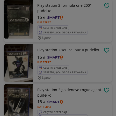
Play station 2 formula one 2001
OBSE
pudełko
15
zł
KUP TERAZ
CZĘSTO SPRZEDAJE
SPRZEDAJĄCY: OSOBA PRYWATNA
Lipusz
Play station 2 soulcalibur II pudełko
OBSE
15
zł
KUP TERAZ
CZĘSTO SPRZEDAJE
SPRZEDAJĄCY: OSOBA PRYWATNA
Lipusz
Play station 2 goldeneye rogue agent
OBSE
pudełko
15
zł
KUP TERAZ
CZĘSTO SPRZEDAJE