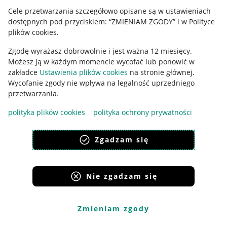
Cele przetwarzania szczegółowo opisane są w ustawieniach
Udostępnianie lokalizacji
dostępnych pod przyciskiem: “ZMIENIAM ZGODY” i w Polityce
Informacje dla Aktu o Usługach Cyfrowych
plików cookies.
Zgodę wyrażasz dobrowolnie i jest ważna 12 miesięcy.
Pobierz aplikację
Możesz ją w każdym momencie wycofać lub ponowić w
zakładce
Ustawienia plików cookies
na stronie głównej.
Wycofanie zgody nie wpływa na legalność uprzedniego
przetwarzania.
polityka plików cookies
polityka ochrony prywatności
Zgadzam się
Nie zgadzam się
Korzystanie z serwisu oznacza akceptację
regulaminu
.
Zmieniam zgody