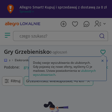
Allegro Smart! Kupuj i sprzedawaj z dostawą za 0 zł
Sprawdź »
Otwórz menu z kategoriami
szukaj
Gry Grzebienisko
0
ogłoszeń
POL
Lokalnie
Elektronika
Konsole i automaty
Sony PlayStation 3 (PS3)
Gry
Zamkn
Dodaj swoje wyszukiwania do ulubionych.
Gdy pojawią się nowe oferty, wyślemy Ci je
Podobne:
gry
gry ps5
gry ps4
karty do gry
gry planszow
mailowo. Ustaw powiadomienia w
ulubionych
wyszukiwaniach
.
Filtruj
Grzebienisko, Wielkopolskie, +0 km