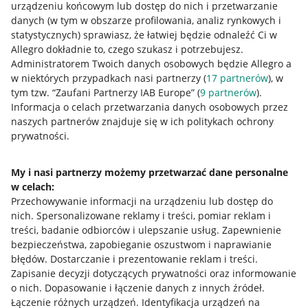
urządzeniu końcowym lub dostęp do nich i przetwarzanie
danych (w tym w obszarze profilowania, analiz rynkowych i
statystycznych) sprawiasz, że łatwiej będzie odnaleźć Ci w
Allegro dokładnie to, czego szukasz i potrzebujesz.
Przydatne informacje
Administratorem Twoich danych osobowych będzie Allegro a
w niektórych przypadkach nasi partnerzy (
17
partnerów
), w
Jak to działa
tym tzw. “Zaufani Partnerzy IAB Europe” (
9
partnerów
).
Informacja o celach przetwarzania danych osobowych przez
Napisz do nas
naszych partnerów znajduje się w ich politykach ochrony
prywatności.
Allegro Gadane dla sprzedających
Allegro Gadane dla kupujących
My i nasi partnerzy możemy przetwarzać dane personalne
Mapa miejscowości
w celach:
Przechowywanie informacji na urządzeniu lub dostęp do
nich
.
Spersonalizowane reklamy i treści, pomiar reklam i
Informacje prawne
treści, badanie odbiorców i ulepszanie usług
.
Zapewnienie
bezpieczeństwa, zapobieganie oszustwom i naprawianie
Regulamin
błędów
.
Dostarczanie i prezentowanie reklam i treści
.
Polityka plików "cookies"
Zapisanie decyzji dotyczących prywatności oraz informowanie
o nich
.
Dopasowanie i łączenie danych z innych źródeł
.
Ustawienia plików "cookies"
Łączenie różnych urządzeń
.
Identyfikacja urządzeń na