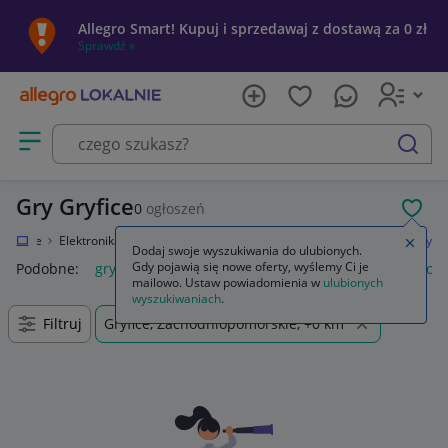
Allegro Smart! Kupuj i sprzedawaj z dostawą za 0 zł
Sprawdź »
Otwórz menu z kategoriami
szukaj
Gry Gryfice
0
ogłoszeń
POL
Lokalnie
Elektronika
Konsole i automaty
Sony PlayStation 3 (PS3)
Gry
Zamkn
Dodaj swoje wyszukiwania do ulubionych.
Gdy pojawią się nowe oferty, wyślemy Ci je
Podobne:
gry
gry ps5
gry ps4
karty do gry
gry planszow
mailowo. Ustaw powiadomienia w
ulubionych
wyszukiwaniach
.
Filtruj
Gryfice, Zachodniopomorskie, +0 km