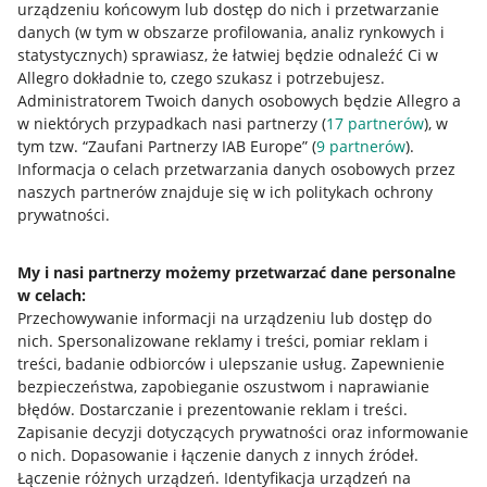
urządzeniu końcowym lub dostęp do nich i przetwarzanie
danych (w tym w obszarze profilowania, analiz rynkowych i
statystycznych) sprawiasz, że łatwiej będzie odnaleźć Ci w
Allegro dokładnie to, czego szukasz i potrzebujesz.
Przydatne informacje
Administratorem Twoich danych osobowych będzie Allegro a
w niektórych przypadkach nasi partnerzy (
17
partnerów
), w
Jak to działa
tym tzw. “Zaufani Partnerzy IAB Europe” (
9
partnerów
).
Informacja o celach przetwarzania danych osobowych przez
Napisz do nas
naszych partnerów znajduje się w ich politykach ochrony
prywatności.
Allegro Gadane dla sprzedających
Allegro Gadane dla kupujących
My i nasi partnerzy możemy przetwarzać dane personalne
Mapa miejscowości
w celach:
Przechowywanie informacji na urządzeniu lub dostęp do
nich
.
Spersonalizowane reklamy i treści, pomiar reklam i
Informacje prawne
treści, badanie odbiorców i ulepszanie usług
.
Zapewnienie
bezpieczeństwa, zapobieganie oszustwom i naprawianie
Regulamin
błędów
.
Dostarczanie i prezentowanie reklam i treści
.
Polityka plików "cookies"
Zapisanie decyzji dotyczących prywatności oraz informowanie
o nich
.
Dopasowanie i łączenie danych z innych źródeł
.
Ustawienia plików "cookies"
Łączenie różnych urządzeń
.
Identyfikacja urządzeń na