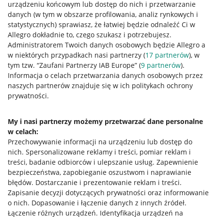
urządzeniu końcowym lub dostęp do nich i przetwarzanie
danych (w tym w obszarze profilowania, analiz rynkowych i
statystycznych) sprawiasz, że łatwiej będzie odnaleźć Ci w
Allegro dokładnie to, czego szukasz i potrzebujesz.
Przydatne informacje
Administratorem Twoich danych osobowych będzie Allegro a
w niektórych przypadkach nasi partnerzy (
17
partnerów
), w
Jak to działa
tym tzw. “Zaufani Partnerzy IAB Europe” (
9
partnerów
).
Informacja o celach przetwarzania danych osobowych przez
Napisz do nas
naszych partnerów znajduje się w ich politykach ochrony
prywatności.
Allegro Gadane dla sprzedających
Allegro Gadane dla kupujących
My i nasi partnerzy możemy przetwarzać dane personalne
Mapa miejscowości
w celach:
Przechowywanie informacji na urządzeniu lub dostęp do
nich
.
Spersonalizowane reklamy i treści, pomiar reklam i
Informacje prawne
treści, badanie odbiorców i ulepszanie usług
.
Zapewnienie
bezpieczeństwa, zapobieganie oszustwom i naprawianie
Regulamin
błędów
.
Dostarczanie i prezentowanie reklam i treści
.
Polityka plików "cookies"
Zapisanie decyzji dotyczących prywatności oraz informowanie
o nich
.
Dopasowanie i łączenie danych z innych źródeł
.
Ustawienia plików "cookies"
Łączenie różnych urządzeń
.
Identyfikacja urządzeń na