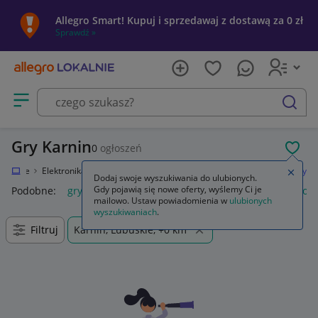
Allegro Smart! Kupuj i sprzedawaj z dostawą za 0 zł
Sprawdź »
Otwórz menu z kategoriami
szukaj
Gry Karnin
0
ogłoszeń
POL
Lokalnie
Elektronika
Konsole i automaty
Sony PlayStation 4 (PS4)
Gry
Zamkn
Dodaj swoje wyszukiwania do ulubionych.
Gdy pojawią się nowe oferty, wyślemy Ci je
Podobne:
gry
gry ps5
gry ps4
karty do gry
gry planszow
mailowo. Ustaw powiadomienia w
ulubionych
wyszukiwaniach
.
Filtruj
Karnin, Lubuskie, +0 km