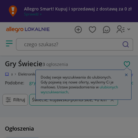
Allegro Smart! Kupuj i sprzedawaj z dostawą za 0 zł
Sprawdź »
Otwórz menu z kategoriami
szukaj
Gry Świecie
3
ogłoszenia
POL
Lokalnie
Elektronika
Konsole i automaty
Sony PlayStation 4 (PS4)
Gry
Zamkn
Dodaj swoje wyszukiwania do ulubionych.
Gdy pojawią się nowe oferty, wyślemy Ci je
Podobne:
gry
gry ps5
gry ps4
karty do gry
gry planszow
mailowo. Ustaw powiadomienia w
ulubionych
wyszukiwaniach
.
Filtruj
Świecie, Kujawsko-pomorskie, +0 km
Ogłoszenia