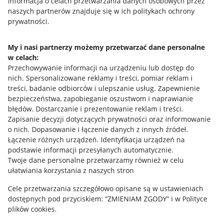
Przydatne informacje
Informacja o celach przetwarzania danych osobowych przez
naszych partnerów znajduje się w ich politykach ochrony
prywatności.
Jak to działa
Napisz do nas
My i nasi partnerzy możemy przetwarzać dane personalne
w celach:
Allegro Gadane dla sprzedających
Przechowywanie informacji na urządzeniu lub dostęp do
Allegro Gadane dla kupujących
nich
.
Spersonalizowane reklamy i treści, pomiar reklam i
treści, badanie odbiorców i ulepszanie usług
.
Zapewnienie
Mapa miejscowości
bezpieczeństwa, zapobieganie oszustwom i naprawianie
błędów
.
Dostarczanie i prezentowanie reklam i treści
.
Informacje prawne
Zapisanie decyzji dotyczących prywatności oraz informowanie
o nich
.
Dopasowanie i łączenie danych z innych źródeł
.
Regulamin
Łączenie różnych urządzeń
.
Identyfikacja urządzeń na
podstawie informacji przesyłanych automatycznie
.
Polityka plików "cookies"
Twoje dane personalne przetwarzamy również w celu
ułatwiania korzystania z naszych stron
Ustawienia plików "cookies"
Cele przetwarzania szczegółowo opisane są w ustawieniach
Udostępnianie lokalizacji
dostępnych pod przyciskiem: “ZMIENIAM ZGODY” i w Polityce
Informacje dla Aktu o Usługach Cyfrowych
plików cookies.