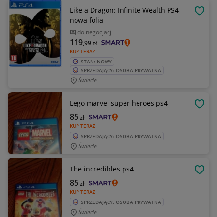
Like a Dragon: Infinite Wealth PS4
OBSE
nowa folia
do negocjacji
119
,99
zł
KUP TERAZ
STAN: NOWY
SPRZEDAJĄCY: OSOBA PRYWATNA
Świecie
Lego marvel super heroes ps4
OBSE
85
zł
KUP TERAZ
SPRZEDAJĄCY: OSOBA PRYWATNA
Świecie
The incredibles ps4
OBSE
85
zł
KUP TERAZ
SPRZEDAJĄCY: OSOBA PRYWATNA
Świecie