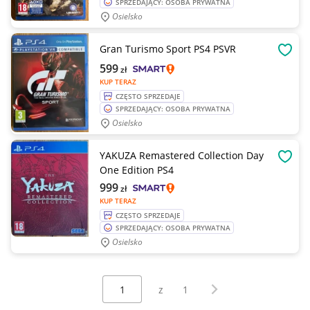
SPRZEDAJĄCY: OSOBA PRYWATNA
Osielsko
Gran Turismo Sport PS4 PSVR
OBSE
599
zł
KUP TERAZ
CZĘSTO SPRZEDAJE
SPRZEDAJĄCY: OSOBA PRYWATNA
Osielsko
YAKUZA Remastered Collection Day
OBSE
One Edition PS4
999
zł
KUP TERAZ
CZĘSTO SPRZEDAJE
SPRZEDAJĄCY: OSOBA PRYWATNA
Osielsko
Wybierz stronę:
Następna strona
z
1