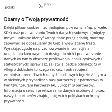
język
Dbamy o Twoją prywatność
Dzięki plikom cookies i technologiom pokrewnym
(np. piksele,
SDK)
oraz przetwarzaniu Twoich danych osobowych
(między
innymi unikalne identyfikatory, dane przeglądarki)
, możemy
zapewnić, że dopasujemy do Ciebie wyświetlane treści.
Wyrażając zgodę na przechowywanie informacji na
urządzeniu końcowym lub dostęp do nich i przetwarzanie
danych (w tym w obszarze profilowania, analiz rynkowych i
statystycznych) sprawiasz, że łatwiej będzie odnaleźć Ci w
Allegro dokładnie to, czego szukasz i potrzebujesz.
Administratorem Twoich danych osobowych będzie Allegro a
w niektórych przypadkach nasi partnerzy (
17
partnerów
), w
tym tzw. “Zaufani Partnerzy IAB Europe” (
9
partnerów
).
Przydatne informacje
Informacja o celach przetwarzania danych osobowych przez
naszych partnerów znajduje się w ich politykach ochrony
prywatności.
Jak to działa
Napisz do nas