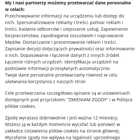
My i nasi partnerzy możemy przetwarzać dane personalne
w celach:
Allegro Gadane dla sprzedających
Przechowywanie informacji na urządzeniu lub dostęp do
Allegro Gadane dla kupujących
nich
.
Spersonalizowane reklamy i treści, pomiar reklam i
treści, badanie odbiorców i ulepszanie usług
.
Zapewnienie
Mapa miejscowości
bezpieczeństwa, zapobieganie oszustwom i naprawianie
błędów
.
Dostarczanie i prezentowanie reklam i treści
.
Informacje prawne
Zapisanie decyzji dotyczących prywatności oraz informowanie
o nich
.
Dopasowanie i łączenie danych z innych źródeł
.
Regulamin
Łączenie różnych urządzeń
.
Identyfikacja urządzeń na
podstawie informacji przesyłanych automatycznie
.
Polityka plików "cookies"
Twoje dane personalne przetwarzamy również w celu
ułatwiania korzystania z naszych stron
Ustawienia plików "cookies"
Cele przetwarzania szczegółowo opisane są w ustawieniach
Udostępnianie lokalizacji
dostępnych pod przyciskiem: “ZMIENIAM ZGODY” i w Polityce
Informacje dla Aktu o Usługach Cyfrowych
plików cookies.
Zgodę wyrażasz dobrowolnie i jest ważna 12 miesięcy.
Pobierz aplikację
Możesz ją w każdym momencie wycofać lub ponowić w
zakładce
Ustawienia plików cookies
na stronie głównej.
Wycofanie zgody nie wpływa na legalność uprzedniego