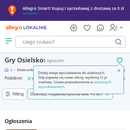
Allegro Smart! Kupuj i sprzedawaj z dostawą za 0 zł
Sprawdź »
Otwórz menu z kategoriami
szukaj
Gry Osielsko
5
ogłoszeń
POL
Lokalnie
Elektronika
Konsole i automaty
Sony PlayStation 4 (PS4)
Gry
Zamkn
Dodaj swoje wyszukiwania do ulubionych.
Gdy pojawią się nowe oferty, wyślemy Ci je
Podobne:
gry
gry ps5
gry ps4
karty do gry
gry planszow
mailowo. Ustaw powiadomienia w
ulubionych
wyszukiwaniach
.
Filtruj
Osielsko, Kujawsko-pomorskie, +0 km
Ogłoszenia