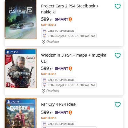
Project Cars 2 PS4 Steelbook +
OBSE
naklejki
599
zł
KUP TERAZ
CZĘSTO SPRZEDAJE
SPRZEDAJĄCY: OSOBA PRYWATNA
Osielsko
Wiedźmin 3 PS4 + mapa + muzyka
OBSE
CD
599
zł
KUP TERAZ
CZĘSTO SPRZEDAJE
SPRZEDAJĄCY: OSOBA PRYWATNA
Osielsko
Far Cry 4 PS4 ideał
OBSE
599
zł
KUP TERAZ
CZĘSTO SPRZEDAJE