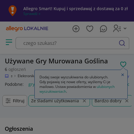
Allegro Smart! Kupuj i sprzedawaj z dostawą za 0 zł
Sprawdź »
Otwórz menu z kategoriami
szukaj
Używane Gry Murowana Goślina
POL
6
ogłoszeń
Zamkn
Lokalnie
Elektronika
Konsole i automaty
Sony PlayStation 4 (PS4)
Gry
Dodaj swoje wyszukiwania do ulubionych.
Gdy pojawią się nowe oferty, wyślemy Ci je
Podobne:
gry
gry ps5
gry ps4
karty do gry
gry planszow
mailowo. Ustaw powiadomienia w
ulubionych
wyszukiwaniach
.
Filtruj
Ze śladami użytkowania
Bardzo dobry
Ogłoszenia