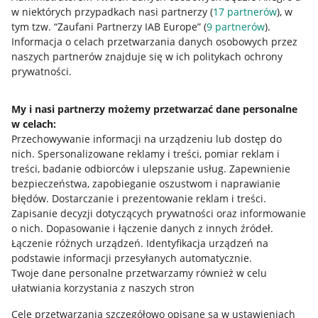
w niektórych przypadkach nasi partnerzy (
17
partnerów
), w
tym tzw. “Zaufani Partnerzy IAB Europe” (
9
partnerów
).
Przydatne informacje
Informacja o celach przetwarzania danych osobowych przez
naszych partnerów znajduje się w ich politykach ochrony
prywatności.
Jak to działa
Napisz do nas
My i nasi partnerzy możemy przetwarzać dane personalne
w celach:
Allegro Gadane dla sprzedających
Przechowywanie informacji na urządzeniu lub dostęp do
Allegro Gadane dla kupujących
nich
.
Spersonalizowane reklamy i treści, pomiar reklam i
treści, badanie odbiorców i ulepszanie usług
.
Zapewnienie
Mapa miejscowości
bezpieczeństwa, zapobieganie oszustwom i naprawianie
błędów
.
Dostarczanie i prezentowanie reklam i treści
.
Informacje prawne
Zapisanie decyzji dotyczących prywatności oraz informowanie
o nich
.
Dopasowanie i łączenie danych z innych źródeł
.
Regulamin
Łączenie różnych urządzeń
.
Identyfikacja urządzeń na
podstawie informacji przesyłanych automatycznie
.
Polityka plików "cookies"
Twoje dane personalne przetwarzamy również w celu
ułatwiania korzystania z naszych stron
Ustawienia plików "cookies"
Cele przetwarzania szczegółowo opisane są w ustawieniach
Udostępnianie lokalizacji