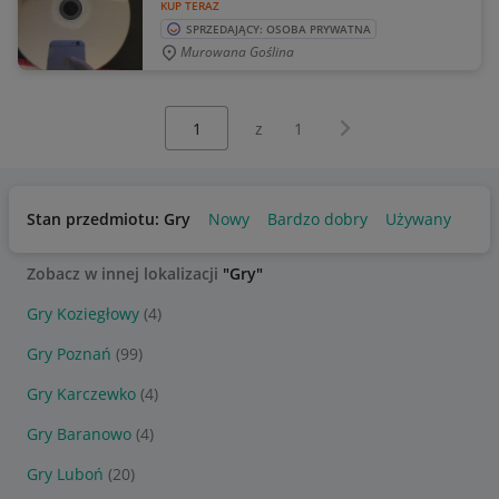
KUP TERAZ
SPRZEDAJĄCY: OSOBA PRYWATNA
Murowana Goślina
Wybierz stronę:
Następna strona
z
1
Stan przedmiotu: Gry
Nowy
Bardzo dobry
Używany
Zobacz w innej lokalizacji
"Gry"
Gry Koziegłowy
(4)
Gry Poznań
(99)
Gry Karczewko
(4)
Gry Baranowo
(4)
Gry Luboń
(20)