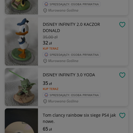
SPRZEDAJĄCY: OSOBA PRYWATNA
Murowana Goślina
DISNEY INFINITY 2.0 KACZOR
OBSE
DONALD
35
,00 zł
32
zł
KUP TERAZ
SPRZEDAJĄCY: OSOBA PRYWATNA
Murowana Goślina
DISNEY INFINITY 3.0 YODA
OBSE
35
zł
KUP TERAZ
SPRZEDAJĄCY: OSOBA PRYWATNA
Murowana Goślina
Tom clancy rainbow six siege PS4 jak
OBSE
nowe.
65
zł