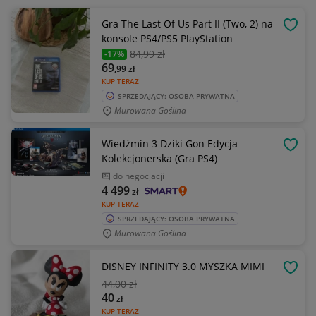
Gra The Last Of Us Part II (Two, 2) na
OBSE
konsole PS4/PS5 PlayStation
84
,99 zł
-17%
69
,99
zł
KUP TERAZ
SPRZEDAJĄCY: OSOBA PRYWATNA
Murowana Goślina
Wiedźmin 3 Dziki Gon Edycja
OBSE
Kolekcjonerska (Gra PS4)
do negocjacji
4 499
zł
KUP TERAZ
SPRZEDAJĄCY: OSOBA PRYWATNA
Murowana Goślina
DISNEY INFINITY 3.0 MYSZKA MIMI
OBSE
44
,00 zł
40
zł
KUP TERAZ