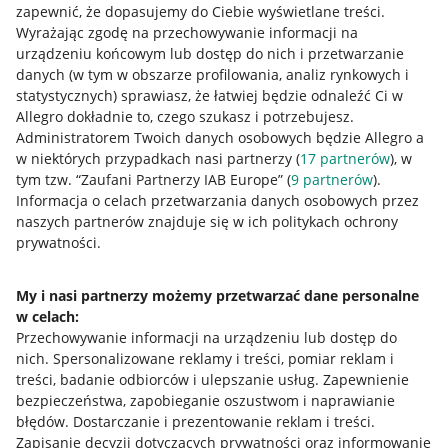
zapewnić, że dopasujemy do Ciebie wyświetlane treści.
Wyrażając zgodę na przechowywanie informacji na
urządzeniu końcowym lub dostęp do nich i przetwarzanie
danych (w tym w obszarze profilowania, analiz rynkowych i
statystycznych) sprawiasz, że łatwiej będzie odnaleźć Ci w
Allegro dokładnie to, czego szukasz i potrzebujesz.
Administratorem Twoich danych osobowych będzie Allegro a
Przydatne informacje
w niektórych przypadkach nasi partnerzy (
17
partnerów
), w
tym tzw. “Zaufani Partnerzy IAB Europe” (
9
partnerów
).
Informacja o celach przetwarzania danych osobowych przez
Jak to działa
naszych partnerów znajduje się w ich politykach ochrony
Napisz do nas
prywatności.
Allegro Gadane dla sprzedających
My i nasi partnerzy możemy przetwarzać dane personalne
Allegro Gadane dla kupujących
w celach:
Przechowywanie informacji na urządzeniu lub dostęp do
Mapa miejscowości
nich
.
Spersonalizowane reklamy i treści, pomiar reklam i
treści, badanie odbiorców i ulepszanie usług
.
Zapewnienie
Informacje prawne
bezpieczeństwa, zapobieganie oszustwom i naprawianie
błędów
.
Dostarczanie i prezentowanie reklam i treści
.
Regulamin
Zapisanie decyzji dotyczących prywatności oraz informowanie