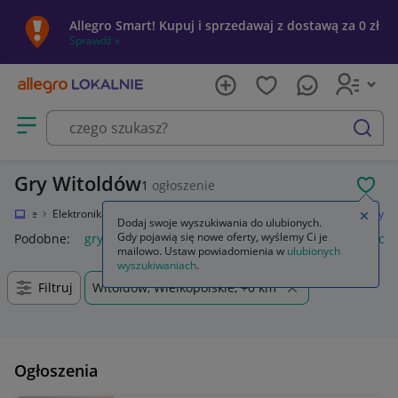
Allegro Smart! Kupuj i sprzedawaj z dostawą za 0 zł
Sprawdź »
Otwórz menu z kategoriami
szukaj
Gry Witoldów
1
ogłoszenie
POL
Lokalnie
Elektronika
Konsole i automaty
Sony PlayStation 4 (PS4)
Gry
Zamkn
Dodaj swoje wyszukiwania do ulubionych.
Gdy pojawią się nowe oferty, wyślemy Ci je
Podobne:
gry
gry ps5
gry ps4
karty do gry
gry planszow
mailowo. Ustaw powiadomienia w
ulubionych
wyszukiwaniach
.
Filtruj
Witoldów, Wielkopolskie, +0 km
Ogłoszenia