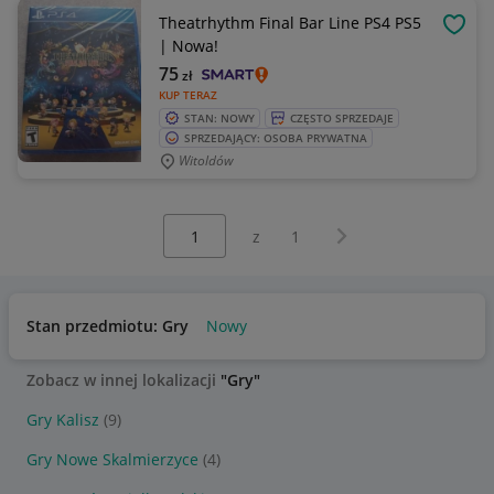
Theatrhythm Final Bar Line PS4 PS5
OBSE
| Nowa!
75
zł
KUP TERAZ
STAN: NOWY
CZĘSTO SPRZEDAJE
SPRZEDAJĄCY: OSOBA PRYWATNA
Witoldów
Wybierz stronę:
Następna strona
z
1
Stan przedmiotu: Gry
Nowy
Zobacz w innej lokalizacji
"Gry"
Gry Kalisz
(9)
Gry Nowe Skalmierzyce
(4)