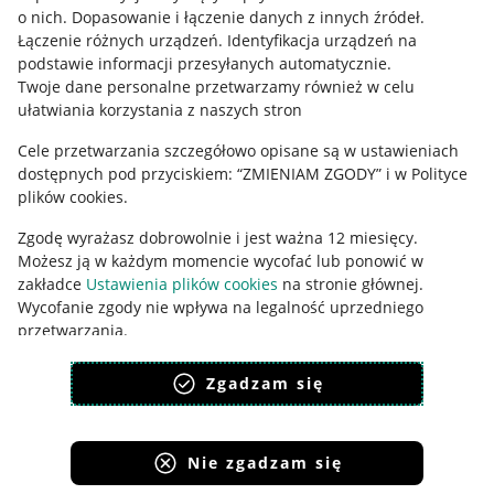
o nich
.
Dopasowanie i łączenie danych z innych źródeł
.
Polityka plików "cookies"
Łączenie różnych urządzeń
.
Identyfikacja urządzeń na
podstawie informacji przesyłanych automatycznie
.
Ustawienia plików "cookies"
Twoje dane personalne przetwarzamy również w celu
Udostępnianie lokalizacji
ułatwiania korzystania z naszych stron
Informacje dla Aktu o Usługach Cyfrowych
Cele przetwarzania szczegółowo opisane są w ustawieniach
dostępnych pod przyciskiem: “ZMIENIAM ZGODY” i w Polityce
Pobierz aplikację
plików cookies.
Zgodę wyrażasz dobrowolnie i jest ważna 12 miesięcy.
Możesz ją w każdym momencie wycofać lub ponowić w
zakładce
Ustawienia plików cookies
na stronie głównej.
Wycofanie zgody nie wpływa na legalność uprzedniego
przetwarzania.
polityka plików cookies
polityka ochrony prywatności
Zgadzam się
Nie zgadzam się
Korzystanie z serwisu oznacza akceptację
regulaminu
.