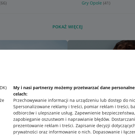
(66)
Gry Opole
(41)
POKAŻ WIĘCEJ
SDK)
My i nasi partnerzy możemy przetwarzać dane personaln
celach:
że
Przechowywanie informacji na urządzeniu lub dostęp do ni
Spersonalizowane reklamy i treści, pomiar reklam i treści, b
odbiorców i ulepszanie usług
.
Zapewnienie bezpieczeństwa,
zapobieganie oszustwom i naprawianie błędów
.
Dostarczani
prezentowanie reklam i treści
.
Zapisanie decyzji dotyczącyc
prywatności oraz informowanie o nich
.
Dopasowanie i łącze