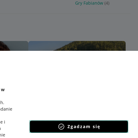
Gry Fabianów
(4)
e w
ch
.
adanie
e i
Zgadzam się
h
nie