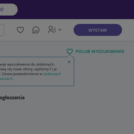
DŹ
WYSTAW
kaj
POLUB WYSZUKIWANIE
Zamknij wskazówkę
oje wyszukiwania do ulubionych.
wią się nowe oferty, wyślemy Ci je
. Ustaw powiadomienia w
ulubionych
waniach
.
ogłoszenia