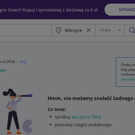
SPRAW
egro Smart! Kupuj i sprzedawaj z dostawą za 0 zł
Miasto
Wyczyść frazę
+
0
km
Odległość
szu
on 4 (PS4)
Gry
Dodaj sw
Gdy poja
owe
mailowo
wyszuki
Hmm, nie możemy znaleźć żadnego 
Co teraz:
spróbuj
wyczyścić filtry
poszukaj czegoś podobnego