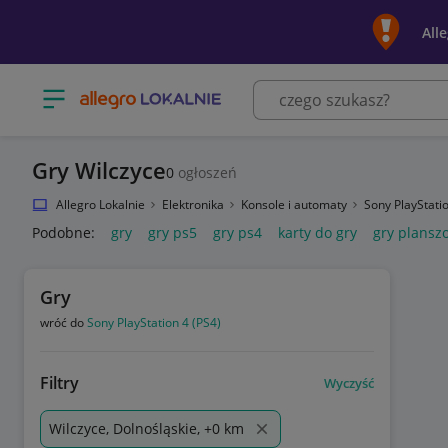
All
Otwórz menu z kategoriami
Gry Wilczyce
0
ogłoszeń
Allegro Lokalnie
Elektronika
Konsole i automaty
Sony PlayStati
Podobne:
gry
gry ps5
gry ps4
karty do gry
gry plansz
Gry
wróć do
Sony PlayStation 4 (PS4)
Filtry
Wyczyść
Wilczyce, Dolnośląskie, +0 km