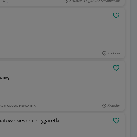
Kraków, Wzgórza Krzesławickie
ATNA
OBSERWU
Kraków
OBSERWU
ązowy
Kraków
ĄCY: OSOBA PRYWATNA
atowe kieszenie cygaretki
OBSERWU