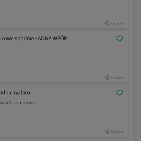
Kraków
biurowe spodnie ŁADNY WZÓR
OBSERWU
Kraków
odnie na lato
OBSERWU
bieta
Kolor:
niebieski
Kraków