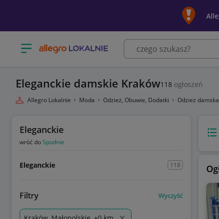
All
Otwórz menu z kategoriami
Eleganckie damskie Kraków
118
ogłoszeń
Allegro Lokalnie
Moda
Odzież, Obuwie, Dodatki
Odzież damsk
Eleganckie
Wido
wróć do
Spodnie
Eleganckie
118
Og
Filtry
Wyczyść
Kraków, Małopolskie, +0 km