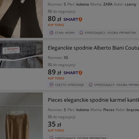
Rozmiar:
S
Płeć:
kobieta
Marka:
ZARA
Kolor:
czarny
do negocjacji
80
zł
KUP TERAZ
STAN: NOWY
SPRZEDAJĄCY: OSOBA PRYWATNA
Eleganckie spodnie Alberto Biani Coutu
Rozmiar:
XS
do negocjacji
89
zł
KUP TERAZ
CZĘSTO SPRZEDAJE
SPRZEDAJĄCY: OSOBA PRYW
Pieces eleganckie spodnie karmel kantk
Rozmiar:
S
Płeć:
kobieta
Marka:
Pieces
Kolor:
brązow
do negocjacji
35
zł
KUP TERAZ
SPRZEDAJĄCY: OSOBA PRYWATNA