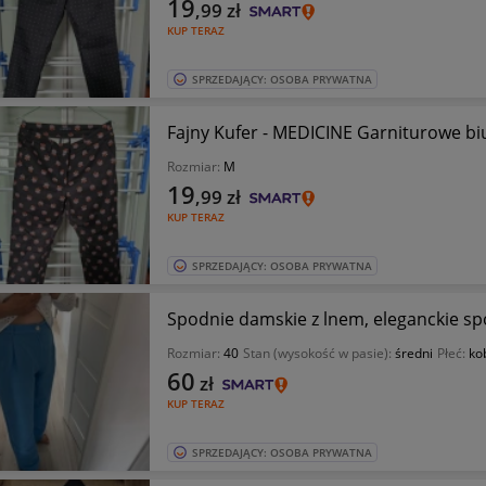
19
,99
zł
KUP TERAZ
SPRZEDAJĄCY: OSOBA PRYWATNA
Fajny Kufer - MEDICINE Garniturowe 
Rozmiar:
M
19
,99
zł
KUP TERAZ
SPRZEDAJĄCY: OSOBA PRYWATNA
Spodnie damskie z lnem, eleganckie sp
Rozmiar:
40
Stan (wysokość w pasie):
średni
Płeć:
ko
60
zł
KUP TERAZ
SPRZEDAJĄCY: OSOBA PRYWATNA