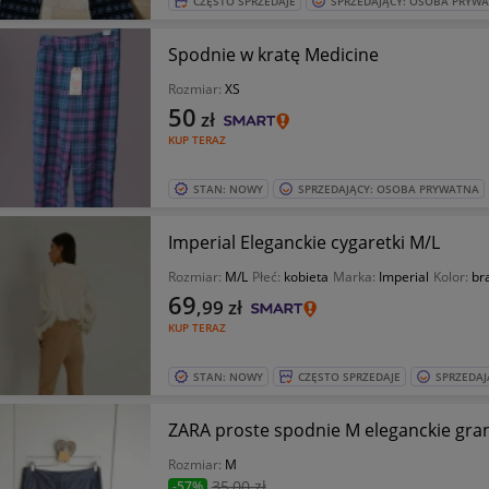
CZĘSTO SPRZEDAJE
SPRZEDAJĄCY: OSOBA PRYW
Spodnie w kratę Medicine
Rozmiar:
XS
50
zł
KUP TERAZ
STAN: NOWY
SPRZEDAJĄCY: OSOBA PRYWATNA
Imperial Eleganckie cygaretki M/L
Rozmiar:
M/L
Płeć:
kobieta
Marka:
Imperial
Kolor:
br
69
,99
zł
KUP TERAZ
STAN: NOWY
CZĘSTO SPRZEDAJE
SPRZEDAJ
ZARA proste spodnie M eleganckie gran
Rozmiar:
M
35
,00 zł
-57%