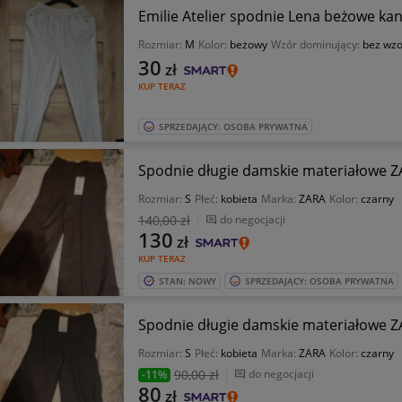
Rozmiar:
M
Kolor:
beżowy
Wzór dominujący:
bez wz
30
zł
KUP TERAZ
SPRZEDAJĄCY: OSOBA PRYWATNA
Spodnie długie damskie materiałowe 
Rozmiar:
S
Płeć:
kobieta
Marka:
ZARA
Kolor:
czarny
140
,00 zł
do negocjacji
130
zł
KUP TERAZ
STAN: NOWY
SPRZEDAJĄCY: OSOBA PRYWATNA
Spodnie długie damskie materiałowe 
Rozmiar:
S
Płeć:
kobieta
Marka:
ZARA
Kolor:
czarny
90
,00 zł
do negocjacji
-11%
80
zł