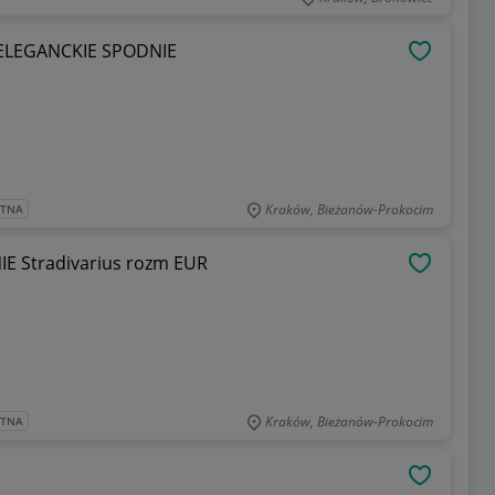
LEGANCKIE SPODNIE
OBSERWU
Kraków, Bieżanów-Prokocim
ATNA
 Stradivarius rozm EUR
OBSERWU
Kraków, Bieżanów-Prokocim
ATNA
OBSERWU