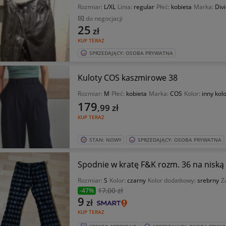
Rozmiar:
L/XL
Linia:
regular
Płeć:
kobieta
Marka:
Div
do negocjacji
25
zł
KUP TERAZ
SPRZEDAJĄCY: OSOBA PRYWATNA
Kuloty COS kaszmirowe 38
Rozmiar:
M
Płeć:
kobieta
Marka:
COS
Kolor:
inny kol
179
,99
zł
KUP TERAZ
STAN: NOWY
SPRZEDAJĄCY: OSOBA PRYWATNA
Spodnie w kratę F&K rozm. 36 na niską
Rozmiar:
S
Kolor:
czarny
Kolor dodatkowy:
srebrny
Z
17
,00 zł
-47%
9
zł
KUP TERAZ