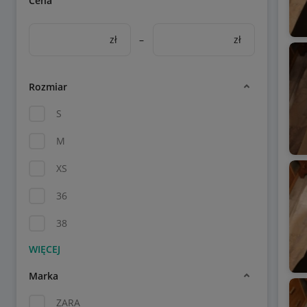
Cena
zł
–
zł
Rozmiar
S
M
XS
36
38
Marka
ZARA