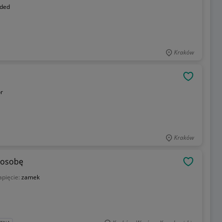
ided
Kraków
OBSERWU
or
Kraków
 osobę
OBSERWU
apięcie:
zamek