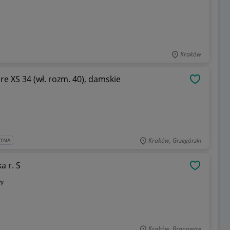
Kraków
re XS 34 (wł. rozm. 40), damskie
OBSERWU
Kraków, Grzegórzki
ATNA
a r. S
OBSERWU
y
Kraków, Bronowice