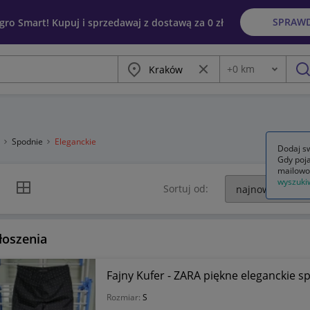
SPRAW
egro Smart! Kupuj i sprzedawaj z dostawą za 0 zł
Miasto
Wyczyść frazę
+
0
km
Odległość
szu
a
Spodnie
Eleganckie
Dodaj sw
Gdy poja
mailowo
wyszuki
k listy
Widok siatki
Sortuj od:
łoszenia
Fajny Kufer - ZARA piękne eleganckie s
Rozmiar:
S