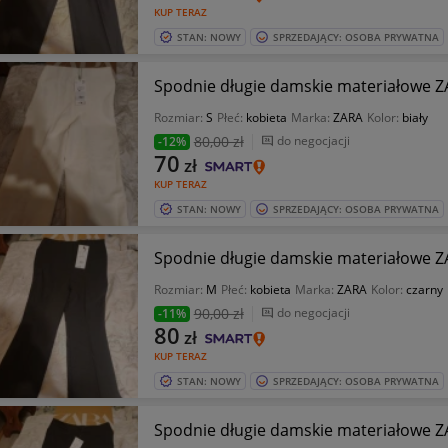
KUP TERAZ
STAN: NOWY
SPRZEDAJĄCY: OSOBA PRYWATNA
Spodnie długie damskie materiałowe 
Rozmiar:
S
Płeć:
kobieta
Marka:
ZARA
Kolor:
biały
80
,00 zł
do negocjacji
-12%
70
zł
KUP TERAZ
STAN: NOWY
SPRZEDAJĄCY: OSOBA PRYWATNA
Spodnie długie damskie materiałowe 
Rozmiar:
M
Płeć:
kobieta
Marka:
ZARA
Kolor:
czarny
90
,00 zł
do negocjacji
-11%
80
zł
KUP TERAZ
STAN: NOWY
SPRZEDAJĄCY: OSOBA PRYWATNA
Spodnie długie damskie materiałowe 