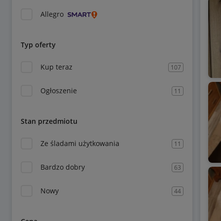
Allegro
Typ oferty
Kup teraz
107
Ogłoszenie
11
Stan przedmiotu
Ze śladami użytkowania
11
Bardzo dobry
63
Nowy
44