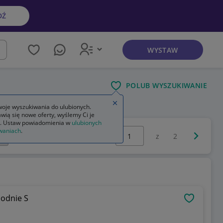
DŹ
WYSTAW
kaj
POLUB WYSZUKIWANIE
Zamknij wskazówkę
oje wyszukiwania do ulubionych.
wią się nowe oferty, wyślemy Ci je
. Ustaw powiadomienia w
ulubionych
Wybierz stronę:
waniach
.
Następna 
z
2
podnie S
OBSERWU