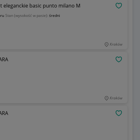
Emilie Atelier spodnie Lena beżowe kant eleganckie basic punto milano M
OBSERWU
oru
Stan (wysokość w pasie):
średni
Kraków
ZARA
OBSERWU
Kraków
ZARA
OBSERWU