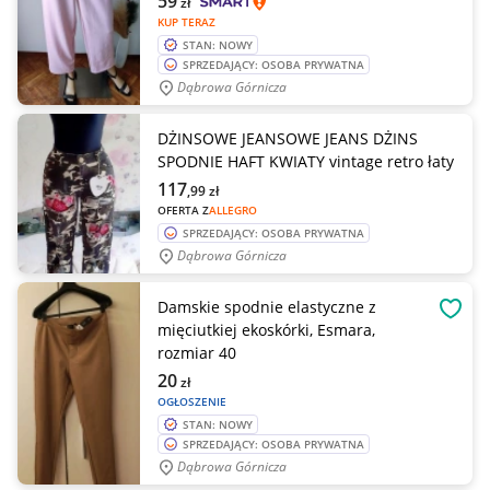
59
zł
KUP TERAZ
STAN: NOWY
SPRZEDAJĄCY: OSOBA PRYWATNA
Dąbrowa Górnicza
DŻINSOWE JEANSOWE JEANS DŻINS
SPODNIE HAFT KWIATY vintage retro łaty
117
,99
zł
OFERTA Z
ALLEGRO
SPRZEDAJĄCY: OSOBA PRYWATNA
Dąbrowa Górnicza
Damskie spodnie elastyczne z
OBSE
mięciutkiej ekoskórki, Esmara,
rozmiar 40
20
zł
OGŁOSZENIE
STAN: NOWY
SPRZEDAJĄCY: OSOBA PRYWATNA
Dąbrowa Górnicza