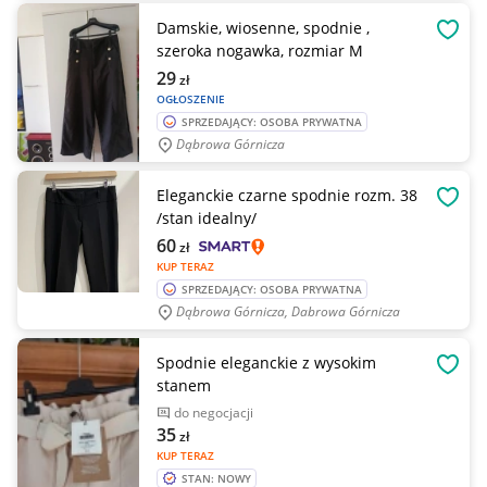
Damskie, wiosenne, spodnie ,
OBSE
szeroka nogawka, rozmiar M
29
zł
OGŁOSZENIE
SPRZEDAJĄCY: OSOBA PRYWATNA
Dąbrowa Górnicza
Eleganckie czarne spodnie rozm. 38
OBSE
/stan idealny/
60
zł
KUP TERAZ
SPRZEDAJĄCY: OSOBA PRYWATNA
Dąbrowa Górnicza, Dabrowa Górnicza
Spodnie eleganckie z wysokim
OBSE
stanem
do negocjacji
35
zł
KUP TERAZ
STAN: NOWY