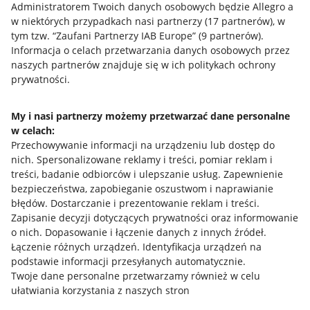
Administratorem Twoich danych osobowych będzie Allegro a
w niektórych przypadkach nasi partnerzy (
17
partnerów
), w
Nawigacja
tym tzw. “Zaufani Partnerzy IAB Europe” (
9
partnerów
).
Przydatne informacje
Informacja o celach przetwarzania danych osobowych przez
naszych partnerów znajduje się w ich politykach ochrony
prywatności.
Jak to działa
Napisz do nas
My i nasi partnerzy możemy przetwarzać dane personalne
w celach:
Allegro Gadane dla sprzedających
Przechowywanie informacji na urządzeniu lub dostęp do
Allegro Gadane dla kupujących
nich
.
Spersonalizowane reklamy i treści, pomiar reklam i
treści, badanie odbiorców i ulepszanie usług
.
Zapewnienie
Mapa miejscowości
bezpieczeństwa, zapobieganie oszustwom i naprawianie
błędów
.
Dostarczanie i prezentowanie reklam i treści
.
Informacje prawne
Zapisanie decyzji dotyczących prywatności oraz informowanie
o nich
.
Dopasowanie i łączenie danych z innych źródeł
.
Regulamin
Łączenie różnych urządzeń
.
Identyfikacja urządzeń na
podstawie informacji przesyłanych automatycznie
.
Polityka plików "cookies"
Twoje dane personalne przetwarzamy również w celu
ułatwiania korzystania z naszych stron
Ustawienia plików "cookies"