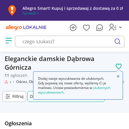
Allegro Smart! Kupuj i sprzedawaj z dostawą za 0 zł
Sprawdź »
Otwórz menu z kategoriami
szukaj
Eleganckie damskie Dąbrowa
Górnicza
POL
11
ogłoszeń
Zamkn
Dodaj swoje wyszukiwania do ulubionych.
Moda
Odzież, Obuwie, Dodatki
Odzież damska
Spodnie
Eleganckie
Gdy pojawią się nowe oferty, wyślemy Ci je
mailowo. Ustaw powiadomienia w
ulubionych
wyszukiwaniach
.
Filtruj
Dąbrowa Górnicza, Śląskie, +0 km
Ogłoszenia