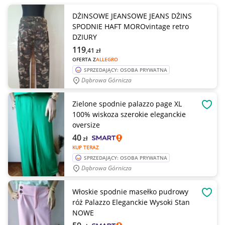
DŻINSOWE JEANSOWE JEANS DŻINS
SPODNIE HAFT MOROvintage retro
DZIURY
119
,41
zł
OFERTA Z
ALLEGRO
SPRZEDAJĄCY: OSOBA PRYWATNA
Dąbrowa Górnicza
Zielone spodnie palazzo page XL
OBSE
100% wiskoza szerokie eleganckie
oversize
40
zł
KUP TERAZ
SPRZEDAJĄCY: OSOBA PRYWATNA
Dąbrowa Górnicza
Włoskie spodnie masełko pudrowy
OBSE
róż Palazzo Eleganckie Wysoki Stan
NOWE