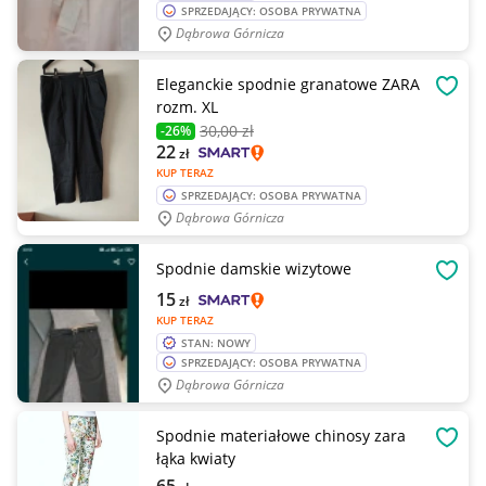
SPRZEDAJĄCY: OSOBA PRYWATNA
Dąbrowa Górnicza
Eleganckie spodnie granatowe ZARA
OBSE
rozm. XL
30
,00 zł
-26%
22
zł
KUP TERAZ
SPRZEDAJĄCY: OSOBA PRYWATNA
Dąbrowa Górnicza
Spodnie damskie wizytowe
OBSE
15
zł
KUP TERAZ
STAN: NOWY
SPRZEDAJĄCY: OSOBA PRYWATNA
Dąbrowa Górnicza
Spodnie materiałowe chinosy zara
OBSE
łąka kwiaty