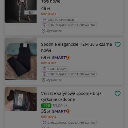
1tys nowe
49
zł
KUP TERAZ
CZĘSTO SPRZEDAJE
SPRZEDAJĄCY: OSOBA PRYWATNA
Mysłowice
Spodnie eleganckie H&M 36 S czarne
OBSE
nowe
69
zł
KUP TERAZ
STAN: NOWY
SPRZEDAJĄCY: OSOBA PRYWATNA
Mysłowice
Versace satynowe spodnie brąz
OBSE
cyrkonie ozdobne
59
,00 zł
-40%
35
zł
KUP TERAZ
SPRZEDAJĄCY: OSOBA PRYWATNA