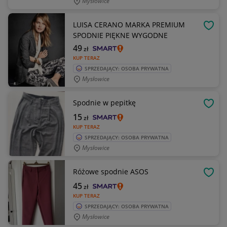
Mysłowice
LUISA CERANO MARKA PREMIUM
OBSE
SPODNIE PIĘKNE WYGODNE
49
zł
KUP TERAZ
SPRZEDAJĄCY: OSOBA PRYWATNA
Mysłowice
Spodnie w pepitkę
OBSE
15
zł
KUP TERAZ
SPRZEDAJĄCY: OSOBA PRYWATNA
Mysłowice
Różowe spodnie ASOS
OBSE
45
zł
KUP TERAZ
SPRZEDAJĄCY: OSOBA PRYWATNA
Mysłowice