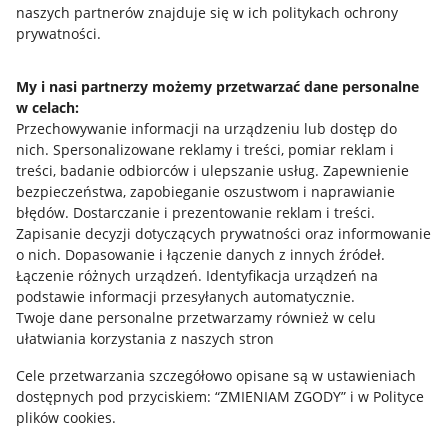
naszych partnerów znajduje się w ich politykach ochrony
prywatności.
Jak to działa
Napisz do nas
My i nasi partnerzy możemy przetwarzać dane personalne
w celach:
Allegro Gadane dla sprzedających
Przechowywanie informacji na urządzeniu lub dostęp do
Allegro Gadane dla kupujących
nich
.
Spersonalizowane reklamy i treści, pomiar reklam i
treści, badanie odbiorców i ulepszanie usług
.
Zapewnienie
Mapa miejscowości
bezpieczeństwa, zapobieganie oszustwom i naprawianie
błędów
.
Dostarczanie i prezentowanie reklam i treści
.
Informacje prawne
Zapisanie decyzji dotyczących prywatności oraz informowanie
o nich
.
Dopasowanie i łączenie danych z innych źródeł
.
Regulamin
Łączenie różnych urządzeń
.
Identyfikacja urządzeń na
podstawie informacji przesyłanych automatycznie
.
Polityka plików "cookies"
Twoje dane personalne przetwarzamy również w celu
ułatwiania korzystania z naszych stron
Ustawienia plików "cookies"
Cele przetwarzania szczegółowo opisane są w ustawieniach
Udostępnianie lokalizacji
dostępnych pod przyciskiem: “ZMIENIAM ZGODY” i w Polityce
Informacje dla Aktu o Usługach Cyfrowych
plików cookies.