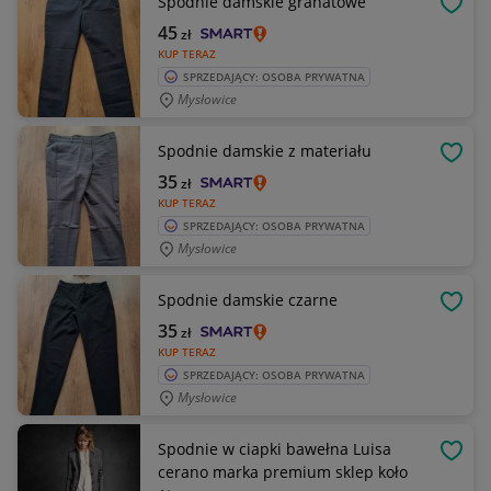
Spodnie damskie granatowe
OBSE
45
zł
KUP TERAZ
SPRZEDAJĄCY: OSOBA PRYWATNA
Mysłowice
Spodnie damskie z materiału
OBSE
35
zł
KUP TERAZ
SPRZEDAJĄCY: OSOBA PRYWATNA
Mysłowice
Spodnie damskie czarne
OBSE
35
zł
KUP TERAZ
SPRZEDAJĄCY: OSOBA PRYWATNA
Mysłowice
Spodnie w ciapki bawełna Luisa
OBSE
cerano marka premium sklep koło