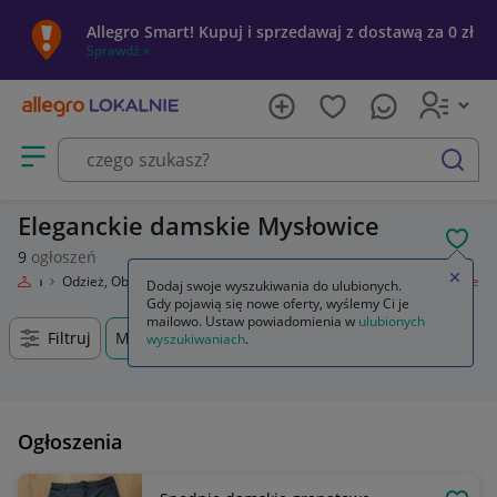
Allegro Smart! Kupuj i sprzedawaj z dostawą za 0 zł
Sprawdź »
Otwórz menu z kategoriami
szukaj
Eleganckie damskie Mysłowice
POL
9
ogłoszeń
Zamkn
Moda
Odzież, Obuwie, Dodatki
Odzież damska
Spodnie
Eleganckie
Dodaj swoje wyszukiwania do ulubionych.
Gdy pojawią się nowe oferty, wyślemy Ci je
mailowo. Ustaw powiadomienia w
ulubionych
Filtruj
Mysłowice, Śląskie, +0 km
wyszukiwaniach
.
Ogłoszenia