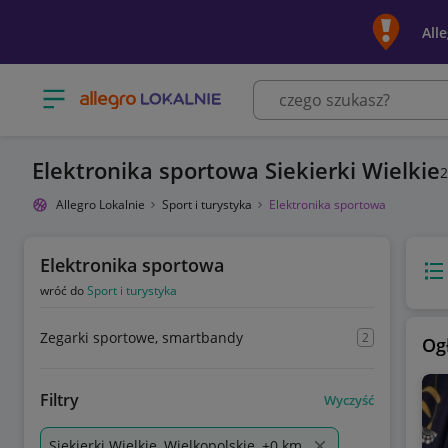
All
Otwórz menu z kategoriami
Elektronika sportowa Siekierki Wielkie
2
Allegro Lokalnie
Sport i turystyka
Elektronika sportowa
Elektronika sportowa
Wido
wróć do
Sport i turystyka
Zegarki sportowe, smartbandy
2
Og
Filtry
Wyczyść
Siekierki Wielkie, Wielkopolskie, +0 km