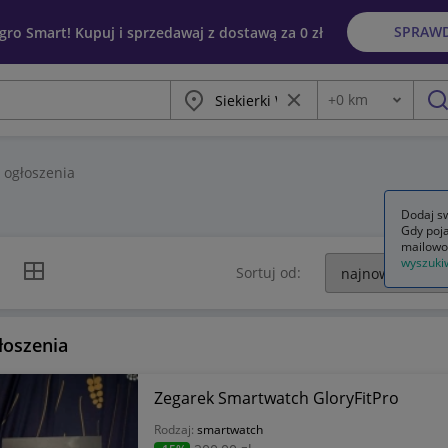
SPRAW
egro Smart! Kupuj i sprzedawaj z dostawą za 0 zł
Miasto
Wyczyść frazę
+
0
km
Odległość
szu
ogłoszenia
Dodaj sw
Gdy poja
mailowo
wyszuki
k listy
Widok siatki
Sortuj od:
łoszenia
Zegarek Smartwatch GloryFitPro
Rodzaj:
smartwatch