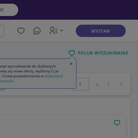
DŹ
WYSTAW
kaj
POLUB WYSZUKIWANIE
Zamknij wskazówkę
oje wyszukiwania do ulubionych.
wią się nowe oferty, wyślemy Ci je
. Ustaw powiadomienia w
ulubionych
Wybierz stronę:
waniach
.
Następna 
z
1
OBSERWU