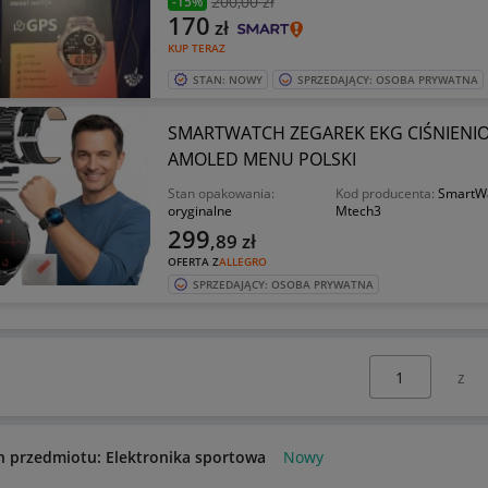
200
,00 zł
-15%
170
zł
KUP TERAZ
STAN: NOWY
SPRZEDAJĄCY: OSOBA PRYWATNA
SMARTWATCH ZEGAREK EKG CIŚNIENIO
AMOLED MENU POLSKI
Stan opakowania:
Kod producenta:
SmartW
oryginalne
Mtech3
299
,89
zł
OFERTA Z
ALLEGRO
SPRZEDAJĄCY: OSOBA PRYWATNA
Wybierz stronę:
n przedmiotu: Elektronika sportowa
Nowy