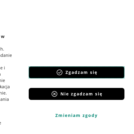
e w
ch
.
adanie
e i
Zgadzam się
h
nie
ikacja
nie
.
Nie zgadzam się
iania
Zmieniam zgody
e