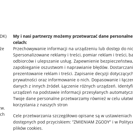
SDK)
My i nasi partnerzy możemy przetwarzać dane personaln
celach:
że
Przechowywanie informacji na urządzeniu lub dostęp do ni
Spersonalizowane reklamy i treści, pomiar reklam i treści, b
odbiorców i ulepszanie usług
.
Zapewnienie bezpieczeństwa,
zapobieganie oszustwom i naprawianie błędów
.
Dostarczani
prezentowanie reklam i treści
.
Zapisanie decyzji dotyczącyc
prywatności oraz informowanie o nich
.
Dopasowanie i łącze
danych z innych źródeł
.
Łączenie różnych urządzeń
.
Identyf
urządzeń na podstawie informacji przesyłanych automatycz
rawne
Pobierz aplikację
Twoje dane personalne przetwarzamy również w celu ułatw
korzystania z naszych stron
zw.
ach
Cele przetwarzania szczegółowo opisane są w ustawieniach
 "cookies"
dostępnych pod przyciskiem: “ZMIENIAM ZGODY” i w Polityc
plików cookies.
ów "cookies"