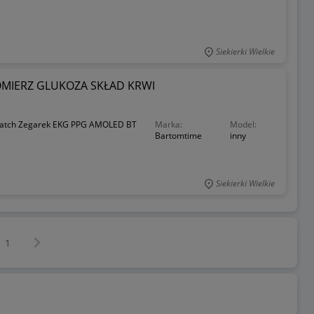
Siekierki Wielkie
MIERZ GLUKOZA SKŁAD KRWI
atch Zegarek EKG PPG AMOLED BT
Marka:
Model:
Bartomtime
inny
Siekierki Wielkie
Następna strona
z
1