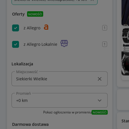
Oferty
NOWOŚĆ!
z Allegro
1
z Allegro Lokalnie
1
Lokalizacja
Miejscowość
Promień
Pokaż ogłoszenia w promieniu
NOWOŚĆ!
Sta
Darmowa dostawa