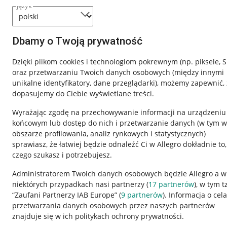
język
Dbamy o Twoją prywatność
Dzięki plikom cookies i technologiom pokrewnym
(np. piksele, 
oraz przetwarzaniu Twoich danych osobowych
(między innymi
unikalne identyfikatory, dane przeglądarki)
, możemy zapewnić, 
dopasujemy do Ciebie wyświetlane treści.
Wyrażając zgodę na przechowywanie informacji na urządzeniu
końcowym lub dostęp do nich i przetwarzanie danych (w tym w
obszarze profilowania, analiz rynkowych i statystycznych)
sprawiasz, że łatwiej będzie odnaleźć Ci w Allegro dokładnie to,
czego szukasz i potrzebujesz.
Przydatne informacje
Informacje p
Administratorem Twoich danych osobowych będzie Allegro a w
niektórych przypadkach nasi partnerzy (
17
partnerów
), w tym t
Jak to działa
Regulamin
“Zaufani Partnerzy IAB Europe” (
9
partnerów
). Informacja o cel
Napisz do nas
Polityka plików
przetwarzania danych osobowych przez naszych partnerów
znajduje się w ich politykach ochrony prywatności.
Allegro Gadane dla sprzedających
Ustawienia plik