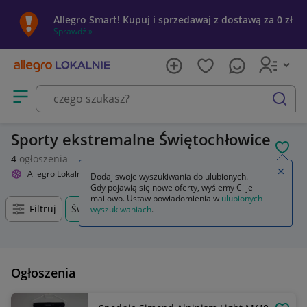
Allegro Smart! Kupuj i sprzedawaj z dostawą za 0 zł
Sprawdź »
Otwórz menu z kategoriami
szukaj
Sporty ekstremalne Świętochłowice
POL
4
ogłoszenia
Zamkn
Allegro Lokalnie
Sport i turystyka
Sporty ekstremalne
Dodaj swoje wyszukiwania do ulubionych.
Gdy pojawią się nowe oferty, wyślemy Ci je
mailowo. Ustaw powiadomienia w
ulubionych
Filtruj
Świętochłowice, Śląskie, +0 km
wyszukiwaniach
.
Ogłoszenia