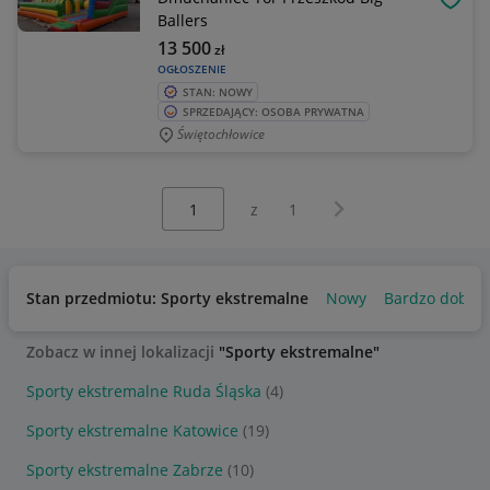
OBSE
Ballers
13 500
zł
OGŁOSZENIE
STAN: NOWY
SPRZEDAJĄCY: OSOBA PRYWATNA
Świętochłowice
Wybierz stronę:
Następna strona
z
1
Stan przedmiotu: Sporty ekstremalne
Nowy
Bardzo dobry
Zobacz w innej lokalizacji
"Sporty ekstremalne"
Sporty ekstremalne Ruda Śląska
(4)
Sporty ekstremalne Katowice
(19)
Sporty ekstremalne Zabrze
(10)