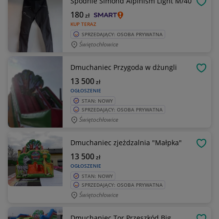
Spodnie Simond Alpinism Light M/40
OBSE
180
zł
KUP TERAZ
SPRZEDAJĄCY: OSOBA PRYWATNA
Świętochłowice
Dmuchaniec Przygoda w dżungli
OBSE
13 500
zł
OGŁOSZENIE
STAN: NOWY
SPRZEDAJĄCY: OSOBA PRYWATNA
Świętochłowice
Dmuchaniec zjeżdzalnia "Małpka"
OBSE
13 500
zł
OGŁOSZENIE
STAN: NOWY
SPRZEDAJĄCY: OSOBA PRYWATNA
Świętochłowice
Dmuchaniec Tor Przeszkód Big