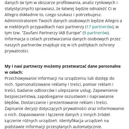
danych (w tym w obszarze profilowania, analiz rynkowych i
statystycznych) sprawiasz, że łatwiej będzie odnaleźć Ci w
Allegro dokładnie to, czego szukasz i potrzebujesz.
Administratorem Twoich danych osobowych będzie Allegro a
w niektórych przypadkach nasi partnerzy (
17
partnerów
), w
tym tzw. “Zaufani Partnerzy IAB Europe” (
9
partnerów
).
Przydatne informacje
Informacja o celach przetwarzania danych osobowych przez
naszych partnerów znajduje się w ich politykach ochrony
prywatności.
Jak to działa
Napisz do nas
My i nasi partnerzy możemy przetwarzać dane personalne
w celach:
Allegro Gadane dla sprzedających
Przechowywanie informacji na urządzeniu lub dostęp do
Allegro Gadane dla kupujących
nich
.
Spersonalizowane reklamy i treści, pomiar reklam i
treści, badanie odbiorców i ulepszanie usług
.
Zapewnienie
Mapa miejscowości
bezpieczeństwa, zapobieganie oszustwom i naprawianie
błędów
.
Dostarczanie i prezentowanie reklam i treści
.
Informacje prawne
Zapisanie decyzji dotyczących prywatności oraz informowanie
o nich
.
Dopasowanie i łączenie danych z innych źródeł
.
Regulamin
Łączenie różnych urządzeń
.
Identyfikacja urządzeń na
podstawie informacji przesyłanych automatycznie
.