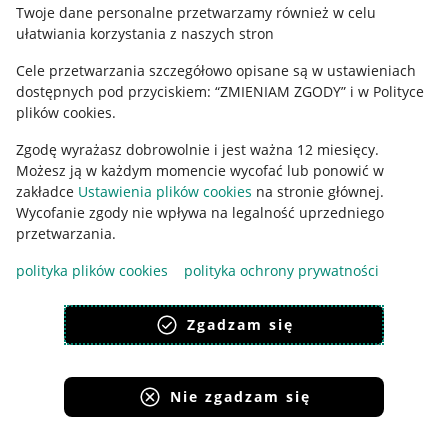
Polityka plików "cookies"
Twoje dane personalne przetwarzamy również w celu
ułatwiania korzystania z naszych stron
Ustawienia plików "cookies"
Cele przetwarzania szczegółowo opisane są w ustawieniach
Udostępnianie lokalizacji
dostępnych pod przyciskiem: “ZMIENIAM ZGODY” i w Polityce
Informacje dla Aktu o Usługach Cyfrowych
plików cookies.
Zgodę wyrażasz dobrowolnie i jest ważna 12 miesięcy.
Pobierz aplikację
Możesz ją w każdym momencie wycofać lub ponowić w
zakładce
Ustawienia plików cookies
na stronie głównej.
Wycofanie zgody nie wpływa na legalność uprzedniego
przetwarzania.
polityka plików cookies
polityka ochrony prywatności
Zgadzam się
Nie zgadzam się
Korzystanie z serwisu oznacza akceptację
regulaminu
.