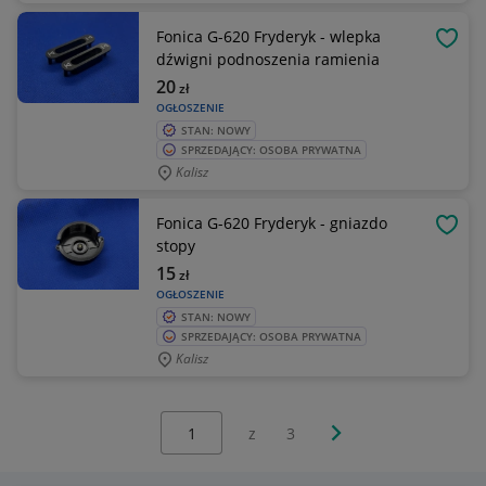
Fonica G-620 Fryderyk - wlepka
OBSE
dźwigni podnoszenia ramienia
20
zł
OGŁOSZENIE
STAN: NOWY
SPRZEDAJĄCY: OSOBA PRYWATNA
Kalisz
Fonica G-620 Fryderyk - gniazdo
OBSE
stopy
15
zł
OGŁOSZENIE
STAN: NOWY
SPRZEDAJĄCY: OSOBA PRYWATNA
Kalisz
Wybierz stronę:
Następna strona
z
3