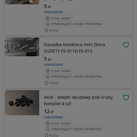
5
zł
OGŁOSZENIE
STAN: NOWY
SPRZEDAJĄCY: OSOBA PRYWATNA
Kalisz
Nasadka korektora mini Diora
OBSE
SUDETY FS-011D FS-015
5
zł
OGŁOSZENIE
STAN: NOWY
SPRZEDAJĄCY: OSOBA PRYWATNA
Kalisz
AKAI - wlepki obudowy pod śruby,
OBSE
komplet 4 szt
12
zł
OGŁOSZENIE
STAN: NOWY
SPRZEDAJĄCY: OSOBA PRYWATNA
Kalisz