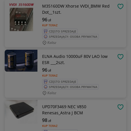
M35160DW Xhorse VVDI_BMW Red
OBSE
Dot__1szt.
96
zł
KUP TERAZ
CZĘSTO SPRZEDAJE
SPRZEDAJĄCY: OSOBA PRYWATNA
Kalisz
ELNA Audio 10000uF 80V LAO low
OBSE
ESR ___2szt.
96
zł
KUP TERAZ
CZĘSTO SPRZEDAJE
SPRZEDAJĄCY: OSOBA PRYWATNA
Kalisz
UPD70F3469 NEC V850
OBSE
Renesas_Astra J BCM
98
zł
KUP TERAZ