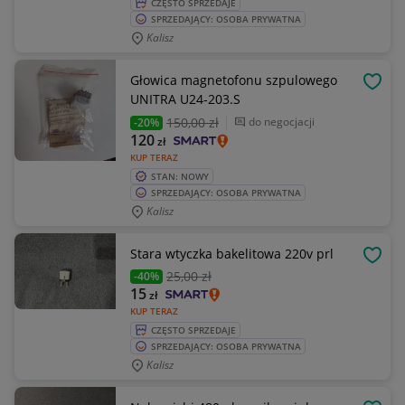
CZĘSTO SPRZEDAJE
SPRZEDAJĄCY: OSOBA PRYWATNA
Kalisz
Głowica magnetofonu szpulowego
OBSE
UNITRA U24-203.S
150
,00 zł
do negocjacji
-20%
120
zł
KUP TERAZ
STAN: NOWY
SPRZEDAJĄCY: OSOBA PRYWATNA
Kalisz
Stara wtyczka bakelitowa 220v prl
OBSE
25
,00 zł
-40%
15
zł
KUP TERAZ
CZĘSTO SPRZEDAJE
SPRZEDAJĄCY: OSOBA PRYWATNA
Kalisz