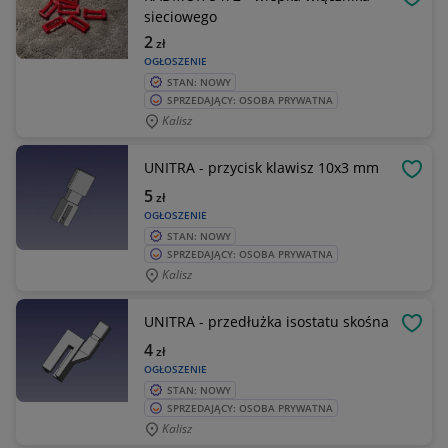
OBSE
sieciowego
2
zł
OGŁOSZENIE
STAN: NOWY
SPRZEDAJĄCY: OSOBA PRYWATNA
Kalisz
UNITRA - przycisk klawisz 10x3 mm
OBSE
5
zł
OGŁOSZENIE
STAN: NOWY
SPRZEDAJĄCY: OSOBA PRYWATNA
Kalisz
UNITRA - przedłużka isostatu skośna
OBSE
4
zł
OGŁOSZENIE
STAN: NOWY
SPRZEDAJĄCY: OSOBA PRYWATNA
Kalisz