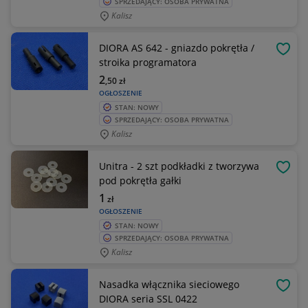
SPRZEDAJĄCY: OSOBA PRYWATNA
Kalisz
DIORA AS 642 - gniazdo pokrętła /
OBSE
stroika programatora
2
,50
zł
OGŁOSZENIE
STAN: NOWY
SPRZEDAJĄCY: OSOBA PRYWATNA
Kalisz
Unitra - 2 szt podkładki z tworzywa
OBSE
pod pokrętła gałki
1
zł
OGŁOSZENIE
STAN: NOWY
SPRZEDAJĄCY: OSOBA PRYWATNA
Kalisz
Nasadka włącznika sieciowego
OBSE
DIORA seria SSL 0422