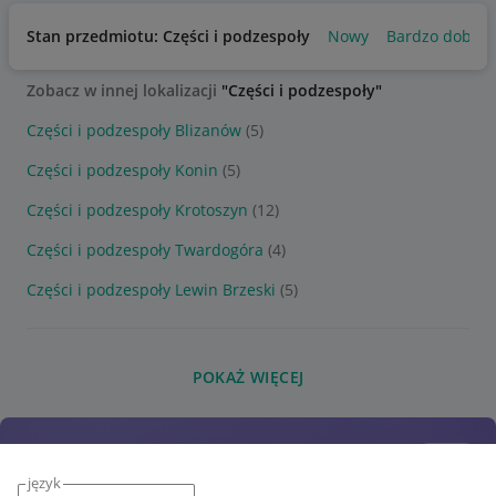
Stan przedmiotu: Części i podzespoły
Nowy
Bardzo dobry
Zobacz w innej lokalizacji
"Części i podzespoły"
Części i podzespoły Blizanów
(5)
Części i podzespoły Konin
(5)
Części i podzespoły Krotoszyn
(12)
Części i podzespoły Twardogóra
(4)
Części i podzespoły Lewin Brzeski
(5)
POKAŻ WIĘCEJ
język