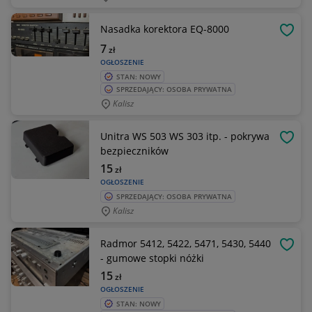
Nasadka korektora EQ-8000
OBSE
7
zł
OGŁOSZENIE
STAN: NOWY
SPRZEDAJĄCY: OSOBA PRYWATNA
Kalisz
Unitra WS 503 WS 303 itp. - pokrywa
OBSE
bezpieczników
15
zł
OGŁOSZENIE
SPRZEDAJĄCY: OSOBA PRYWATNA
Kalisz
Radmor 5412, 5422, 5471, 5430, 5440
OBSE
- gumowe stopki nóżki
15
zł
OGŁOSZENIE
STAN: NOWY