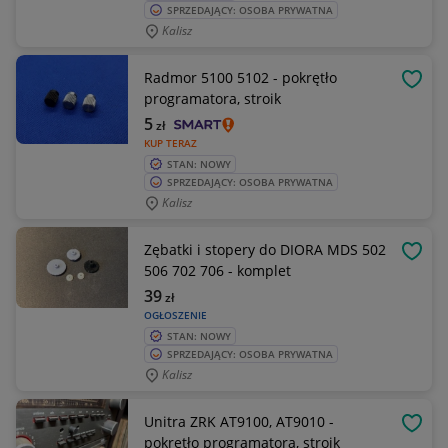
SPRZEDAJĄCY: OSOBA PRYWATNA
Kalisz
Radmor 5100 5102 - pokrętło
OBSE
programatora, stroik
5
zł
KUP TERAZ
STAN: NOWY
SPRZEDAJĄCY: OSOBA PRYWATNA
Kalisz
Zębatki i stopery do DIORA MDS 502
OBSE
506 702 706 - komplet
39
zł
OGŁOSZENIE
STAN: NOWY
SPRZEDAJĄCY: OSOBA PRYWATNA
Kalisz
Unitra ZRK AT9100, AT9010 -
OBSE
pokrętło programatora, stroik