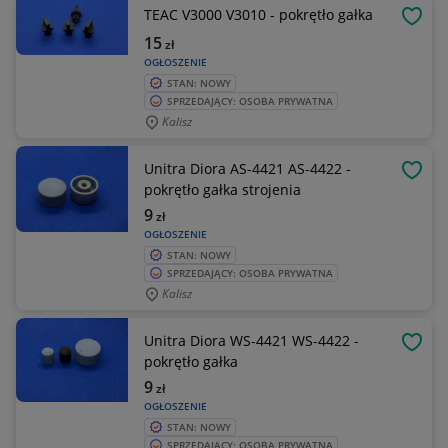
TEAC V3000 V3010 - pokrętło gałka
OBSE
15
zł
OGŁOSZENIE
STAN: NOWY
SPRZEDAJĄCY: OSOBA PRYWATNA
Kalisz
Unitra Diora AS-4421 AS-4422 -
OBSE
pokrętło gałka strojenia
9
zł
OGŁOSZENIE
STAN: NOWY
SPRZEDAJĄCY: OSOBA PRYWATNA
Kalisz
Unitra Diora WS-4421 WS-4422 -
OBSE
pokrętło gałka
9
zł
OGŁOSZENIE
STAN: NOWY
SPRZEDAJĄCY: OSOBA PRYWATNA