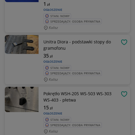
1
zł
OGŁOSZENIE
STAN: NOWY
SPRZEDAJĄCY: OSOBA PRYWATNA
Kalisz
Unitra Diora - podstawki stopy do
OBSE
gramofonu
35
zł
OGŁOSZENIE
STAN: NOWY
SPRZEDAJĄCY: OSOBA PRYWATNA
Kalisz
Pokrętło WSH-205 WS-503 WS-303
OBSE
WS-403 - płetwa
15
zł
OGŁOSZENIE
STAN: NOWY
SPRZEDAJĄCY: OSOBA PRYWATNA
Kalisz