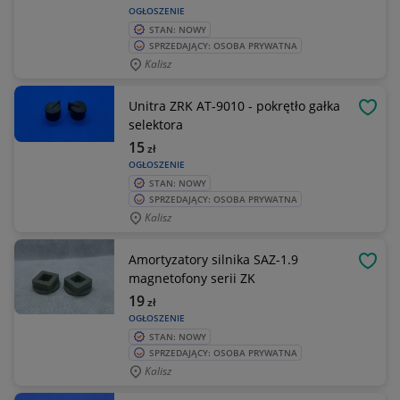
OGŁOSZENIE
STAN: NOWY
SPRZEDAJĄCY: OSOBA PRYWATNA
Kalisz
Unitra ZRK AT-9010 - pokrętło gałka
OBSE
selektora
15
zł
OGŁOSZENIE
STAN: NOWY
SPRZEDAJĄCY: OSOBA PRYWATNA
Kalisz
Amortyzatory silnika SAZ-1.9
OBSE
magnetofony serii ZK
19
zł
OGŁOSZENIE
STAN: NOWY
SPRZEDAJĄCY: OSOBA PRYWATNA
Kalisz