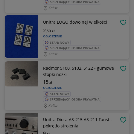
SPRZEDAJĄCY: OSOBA PRYWATNA
Kalisz
Unitra LOGO dowolnej wielkości
OBSE
2
,50
zł
OGŁOSZENIE
STAN: NOWY
SPRZEDAJĄCY: OSOBA PRYWATNA
Kalisz
Radmor 5100, 5102, 5122 - gumowe
OBSE
stopki nóżki
15
zł
OGŁOSZENIE
STAN: NOWY
SPRZEDAJĄCY: OSOBA PRYWATNA
Kalisz
Unitra Diora AS-215 AS-211 Faust -
OBSE
pokrętło strojenia
9
zł