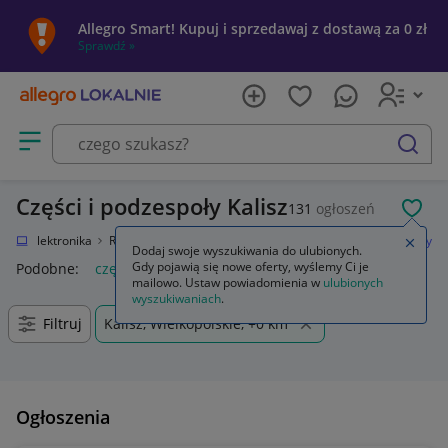
Allegro Smart! Kupuj i sprzedawaj z dostawą za 0 zł
Sprawdź »
Otwórz menu z kategoriami
szukaj
Części i podzespoły Kalisz
131
ogłoszeń
POL
nie
Elektronika
RTV i AGD
Sprzęt audio dla domu
Części i podzespoły
Zamkn
Dodaj swoje wyszukiwania do ulubionych.
Gdy pojawią się nowe oferty, wyślemy Ci je
Podobne:
części i podzespoly
mailowo. Ustaw powiadomienia w
ulubionych
wyszukiwaniach
.
Filtruj
Kalisz, Wielkopolskie, +0 km
Ogłoszenia