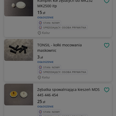
Komplet kół zębatych do MK232
OBSE
MK2500 itp
15
zł
OGŁOSZENIE
STAN: NOWY
SPRZEDAJĄCY: OSOBA PRYWATNA
Kalisz
TONSIL - kołki mocowania
OBSE
maskownic
3
zł
OGŁOSZENIE
STAN: NOWY
SPRZEDAJĄCY: OSOBA PRYWATNA
Kalisz
Zębatka spowalniająca kieszeń MDS
OBSE
445 446 454
25
zł
OGŁOSZENIE
STAN: NOWY