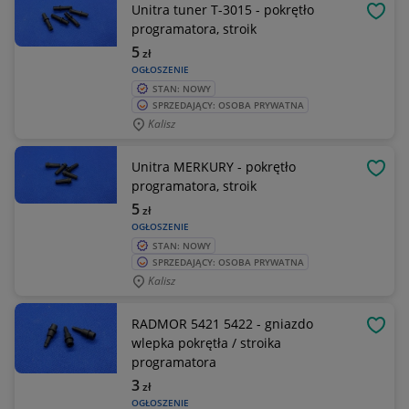
Unitra tuner T-3015 - pokrętło
OBSE
programatora, stroik
5
zł
OGŁOSZENIE
STAN: NOWY
SPRZEDAJĄCY: OSOBA PRYWATNA
Kalisz
Unitra MERKURY - pokrętło
OBSE
programatora, stroik
5
zł
OGŁOSZENIE
STAN: NOWY
SPRZEDAJĄCY: OSOBA PRYWATNA
Kalisz
RADMOR 5421 5422 - gniazdo
OBSE
wlepka pokrętła / stroika
programatora
3
zł
OGŁOSZENIE