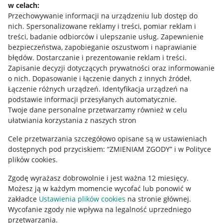
w celach:
Allegro Gadane dla sprzedających
Przechowywanie informacji na urządzeniu lub dostęp do
Allegro Gadane dla kupujących
nich
.
Spersonalizowane reklamy i treści, pomiar reklam i
treści, badanie odbiorców i ulepszanie usług
.
Zapewnienie
Mapa miejscowości
bezpieczeństwa, zapobieganie oszustwom i naprawianie
błędów
.
Dostarczanie i prezentowanie reklam i treści
.
Informacje prawne
Zapisanie decyzji dotyczących prywatności oraz informowanie
o nich
.
Dopasowanie i łączenie danych z innych źródeł
.
Regulamin
Łączenie różnych urządzeń
.
Identyfikacja urządzeń na
podstawie informacji przesyłanych automatycznie
.
Polityka plików "cookies"
Twoje dane personalne przetwarzamy również w celu
ułatwiania korzystania z naszych stron
Ustawienia plików "cookies"
Cele przetwarzania szczegółowo opisane są w ustawieniach
Udostępnianie lokalizacji
dostępnych pod przyciskiem: “ZMIENIAM ZGODY” i w Polityce
Informacje dla Aktu o Usługach Cyfrowych
plików cookies.
Zgodę wyrażasz dobrowolnie i jest ważna 12 miesięcy.
Pobierz aplikację
Możesz ją w każdym momencie wycofać lub ponowić w
zakładce
Ustawienia plików cookies
na stronie głównej.
Wycofanie zgody nie wpływa na legalność uprzedniego
przetwarzania.