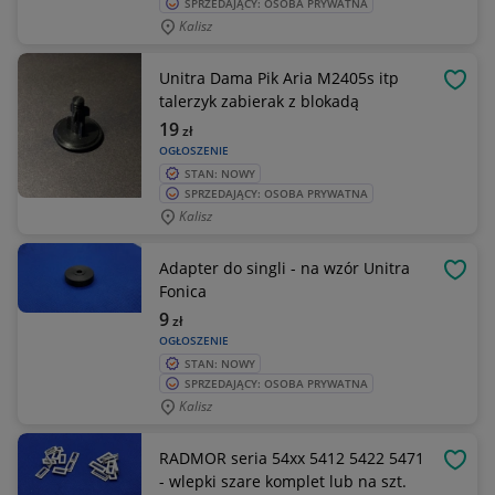
SPRZEDAJĄCY: OSOBA PRYWATNA
Kalisz
Unitra Dama Pik Aria M2405s itp
OBSE
talerzyk zabierak z blokadą
19
zł
OGŁOSZENIE
STAN: NOWY
SPRZEDAJĄCY: OSOBA PRYWATNA
Kalisz
Adapter do singli - na wzór Unitra
OBSE
Fonica
9
zł
OGŁOSZENIE
STAN: NOWY
SPRZEDAJĄCY: OSOBA PRYWATNA
Kalisz
RADMOR seria 54xx 5412 5422 5471
OBSE
- wlepki szare komplet lub na szt.