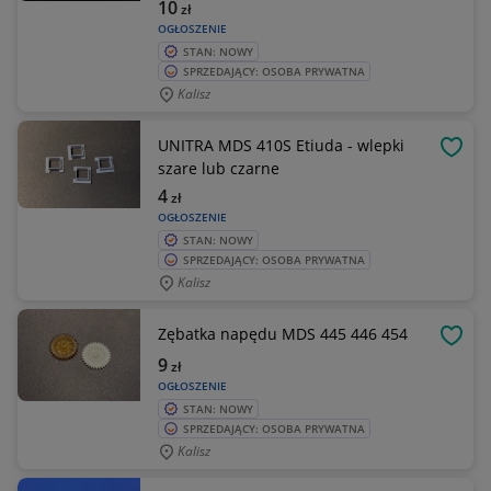
10
zł
OGŁOSZENIE
STAN: NOWY
SPRZEDAJĄCY: OSOBA PRYWATNA
Kalisz
UNITRA MDS 410S Etiuda - wlepki
OBSE
szare lub czarne
4
zł
OGŁOSZENIE
STAN: NOWY
SPRZEDAJĄCY: OSOBA PRYWATNA
Kalisz
Zębatka napędu MDS 445 446 454
OBSE
9
zł
OGŁOSZENIE
STAN: NOWY
SPRZEDAJĄCY: OSOBA PRYWATNA
Kalisz