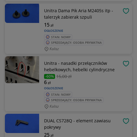
Unitra Dama Pik Aria M2405s itp -
OBSE
talerzyk zabierak szpuli
15
zł
OGŁOSZENIE
STAN: NOWY
SPRZEDAJĄCY: OSOBA PRYWATNA
Kalisz
Unitra - nasadki przełączników
OBSE
hebelkowych, hebelki cylindryczne
15
,00 zł
-60%
6
zł
OGŁOSZENIE
STAN: NOWY
SPRZEDAJĄCY: OSOBA PRYWATNA
Kalisz
DUAL CS728Q - element zawiasu
OBSE
pokrywy
25
zł