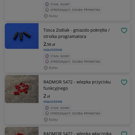
STAN: NOWY
SPRZEDAJĄCY: OSOBA PRYWATNA
Kalisz
Tosca Zodiak - gniazdo pokrętła /
OBSE
stroika programatora
2
,50
zł
OGŁOSZENIE
STAN: NOWY
SPRZEDAJĄCY: OSOBA PRYWATNA
Kalisz
RADMOR 5472 - wlepka przycisku
OBSE
funkcyjnego
2
zł
OGŁOSZENIE
STAN: NOWY
SPRZEDAJĄCY: OSOBA PRYWATNA
Kalisz
RADMOR 5472 - wlepka włącznika