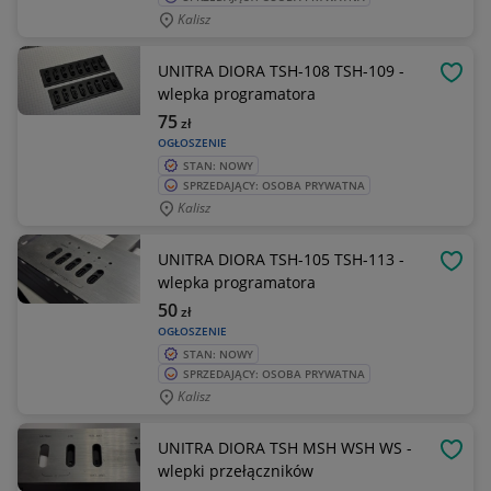
Kalisz
UNITRA DIORA TSH-108 TSH-109 -
OBSE
wlepka programatora
75
zł
OGŁOSZENIE
STAN: NOWY
SPRZEDAJĄCY: OSOBA PRYWATNA
Kalisz
UNITRA DIORA TSH-105 TSH-113 -
OBSE
wlepka programatora
50
zł
OGŁOSZENIE
STAN: NOWY
SPRZEDAJĄCY: OSOBA PRYWATNA
Kalisz
UNITRA DIORA TSH MSH WSH WS -
OBSE
wlepki przełączników