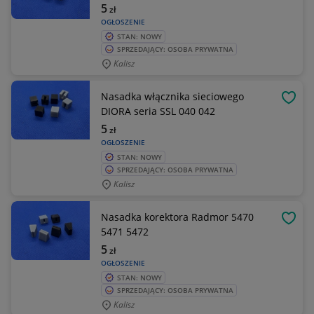
5
zł
OGŁOSZENIE
STAN: NOWY
SPRZEDAJĄCY: OSOBA PRYWATNA
Kalisz
Nasadka włącznika sieciowego
OBSE
DIORA seria SSL 040 042
5
zł
OGŁOSZENIE
STAN: NOWY
SPRZEDAJĄCY: OSOBA PRYWATNA
Kalisz
Nasadka korektora Radmor 5470
OBSE
5471 5472
5
zł
OGŁOSZENIE
STAN: NOWY
SPRZEDAJĄCY: OSOBA PRYWATNA
Kalisz