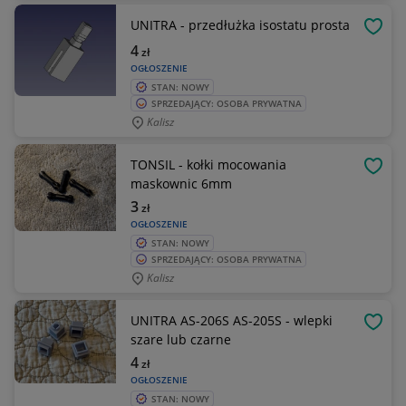
UNITRA - przedłużka isostatu prosta
OBSE
4
zł
OGŁOSZENIE
STAN: NOWY
SPRZEDAJĄCY: OSOBA PRYWATNA
Kalisz
TONSIL - kołki mocowania
OBSE
maskownic 6mm
3
zł
OGŁOSZENIE
STAN: NOWY
SPRZEDAJĄCY: OSOBA PRYWATNA
Kalisz
UNITRA AS-206S AS-205S - wlepki
OBSE
szare lub czarne
4
zł
OGŁOSZENIE
STAN: NOWY