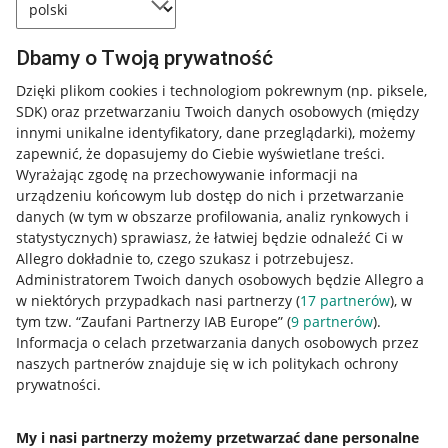
Dbamy o Twoją prywatność
Dzięki plikom cookies i technologiom pokrewnym
(np. piksele,
SDK)
oraz przetwarzaniu Twoich danych osobowych
(między
innymi unikalne identyfikatory, dane przeglądarki)
, możemy
zapewnić, że dopasujemy do Ciebie wyświetlane treści.
Wyrażając zgodę na przechowywanie informacji na
urządzeniu końcowym lub dostęp do nich i przetwarzanie
danych (w tym w obszarze profilowania, analiz rynkowych i
statystycznych) sprawiasz, że łatwiej będzie odnaleźć Ci w
Allegro dokładnie to, czego szukasz i potrzebujesz.
Administratorem Twoich danych osobowych będzie Allegro a
w niektórych przypadkach nasi partnerzy (
17
partnerów
), w
tym tzw. “Zaufani Partnerzy IAB Europe” (
9
partnerów
).
Przydatne informacje
Informacja o celach przetwarzania danych osobowych przez
naszych partnerów znajduje się w ich politykach ochrony
prywatności.
Jak to działa
Napisz do nas
My i nasi partnerzy możemy przetwarzać dane personalne