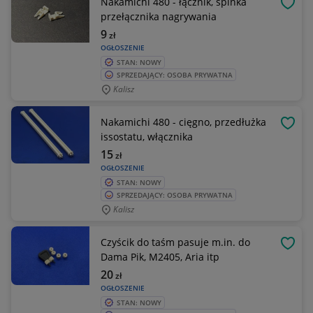
Nakamichi 480 - łącznik, spinka
OBSE
przełącznika nagrywania
9
zł
OGŁOSZENIE
STAN: NOWY
SPRZEDAJĄCY: OSOBA PRYWATNA
Kalisz
Nakamichi 480 - cięgno, przedłużka
OBSE
issostatu, włącznika
15
zł
OGŁOSZENIE
STAN: NOWY
SPRZEDAJĄCY: OSOBA PRYWATNA
Kalisz
Czyścik do taśm pasuje m.in. do
OBSE
Dama Pik, M2405, Aria itp
20
zł
OGŁOSZENIE
STAN: NOWY