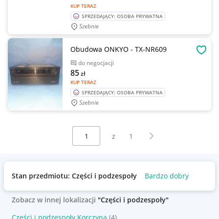
KUP TERAZ
SPRZEDAJĄCY: OSOBA PRYWATNA
Szebnie
Obudowa ONKYO - TX-NR609
OBSE
do negocjacji
85
zł
KUP TERAZ
SPRZEDAJĄCY: OSOBA PRYWATNA
Szebnie
Wybierz stronę:
Następna strona
z
1
Stan przedmiotu: Części i podzespoły
Bardzo dobry
Zobacz w innej lokalizacji
"Części i podzespoły"
Części i podzespoły Korczyna
(4)