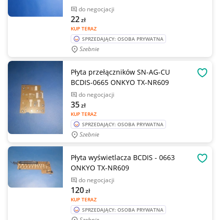
do negocjacji
22
zł
KUP TERAZ
SPRZEDAJĄCY: OSOBA PRYWATNA
Szebnie
Płyta przełączników SN-AG-CU
OBSE
BCDIS-0665 ONKYO TX-NR609
do negocjacji
35
zł
KUP TERAZ
SPRZEDAJĄCY: OSOBA PRYWATNA
Szebnie
Płyta wyświetlacza BCDIS - 0663
OBSE
ONKYO TX-NR609
do negocjacji
120
zł
KUP TERAZ
SPRZEDAJĄCY: OSOBA PRYWATNA
Szebnie