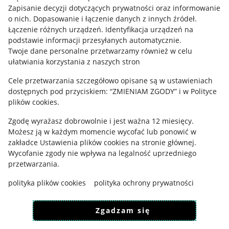
Informacje prawne
Zapisanie decyzji dotyczących prywatności oraz informowanie
o nich
.
Dopasowanie i łączenie danych z innych źródeł
.
Regulamin
Łączenie różnych urządzeń
.
Identyfikacja urządzeń na
podstawie informacji przesyłanych automatycznie
.
Polityka plików "cookies"
Twoje dane personalne przetwarzamy również w celu
ułatwiania korzystania z naszych stron
Ustawienia plików "cookies"
Cele przetwarzania szczegółowo opisane są w ustawieniach
Udostępnianie lokalizacji
dostępnych pod przyciskiem: “ZMIENIAM ZGODY” i w Polityce
Informacje dla Aktu o Usługach Cyfrowych
plików cookies.
Zgodę wyrażasz dobrowolnie i jest ważna 12 miesięcy.
Pobierz aplikację
Możesz ją w każdym momencie wycofać lub ponowić w
zakładce
Ustawienia plików cookies
na stronie głównej.
Wycofanie zgody nie wpływa na legalność uprzedniego
przetwarzania.
polityka plików cookies
polityka ochrony prywatności
Zgadzam się