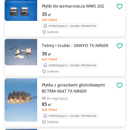
Płytki do wzmacniacza MWS 202
OBSE
35
zł
KUP TERAZ
SPRZEDAJĄCY: OSOBA PRYWATNA
Szebnie
Taśmy i śrubki - ONKYO TX-NR609
OBSE
30
zł
KUP TERAZ
SPRZEDAJĄCY: OSOBA PRYWATNA
Szebnie
Płytka z gniazdami głośnikowymi
OBSE
BCTRM-0647 TX-NR609
do negocjacji
85
zł
KUP TERAZ
SPRZEDAJĄCY: OSOBA PRYWATNA
Szebnie