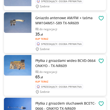
SPRZEDAJĄCY: OSOBA PRYWATNA
Szebnie
Gniazdo antenowe AM/FM + taśma
OBSE
MW104MS1-S89 TX-NR609
do negocjacji
35
zł
KUP TERAZ
SPRZEDAJĄCY: OSOBA PRYWATNA
Szebnie
Płytka z gniazdami wideo BCVD-0664
OBSE
ONKYO - TX-NR609
do negocjacji
65
zł
KUP TERAZ
SPRZEDAJĄCY: OSOBA PRYWATNA
Szebnie
Płytka z gniazdem słuchawek BCETC-
OBSE
0666 - ONKYO TX-NR609