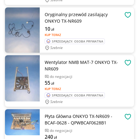
Oryginalny przewód zasilający
OBSE
ONKYO TX-NR609
10
zł
KUP TERAZ
SPRZEDAJĄCY: OSOBA PRYWATNA
Szebnie
Wentylator NMB MAT-7 ONKYO TX-
OBSE
NR609
do negocjacji
55
zł
KUP TERAZ
SPRZEDAJĄCY: OSOBA PRYWATNA
Szebnie
Płyta Główna ONKYO TX-NR609 -
OBSE
BCAF-0628 - QPWBCAF0628B1
do negocjacji
240
zł