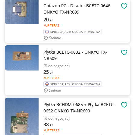
Gniazdo PC - D-sub - BCETC-0646
OBSE
ONKYO TX-NR609
20
zł
KUP TERAZ
SPRZEDAJĄCY: OSOBA PRYWATNA
Szebnie
Płytka BCETC-0632 - ONKYO TX-
OBSE
NR609
do negocjacji
25
zł
KUP TERAZ
SPRZEDAJĄCY: OSOBA PRYWATNA
Szebnie
Płytka BCHDM-0685 + Płytka BCETC-
OBSE
0652 ONKYO TX-NR609
do negocjacji
38
zł
KUP TERAZ