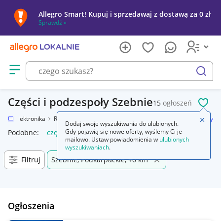
Allegro Smart! Kupuj i sprzedawaj z dostawą za 0 zł
Sprawdź »
Otwórz menu z kategoriami
szukaj
Części i podzespoły Szebnie
15
ogłoszeń
POL
nie
Elektronika
RTV i AGD
Sprzęt audio dla domu
Części i podzespoły
Zamkn
Dodaj swoje wyszukiwania do ulubionych.
Gdy pojawią się nowe oferty, wyślemy Ci je
Podobne:
części i podzespoly
mailowo. Ustaw powiadomienia w
ulubionych
wyszukiwaniach
.
Filtruj
Szebnie, Podkarpackie, +0 km
Ogłoszenia