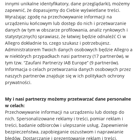
innymi unikalne identyfikatory, dane przeglądarki)
, możemy
zapewnić, że dopasujemy do Ciebie wyświetlane treści.
Wyrażając zgodę na przechowywanie informacji na
urządzeniu końcowym lub dostęp do nich i przetwarzanie
danych (w tym w obszarze profilowania, analiz rynkowych i
statystycznych) sprawiasz, że łatwiej będzie odnaleźć Ci w
Allegro dokładnie to, czego szukasz i potrzebujesz.
Administratorem Twoich danych osobowych będzie Allegro a
w niektórych przypadkach nasi partnerzy (
17
partnerów
), w
tym tzw. “Zaufani Partnerzy IAB Europe” (
9
partnerów
).
Przydatne informacje
Informacja o celach przetwarzania danych osobowych przez
naszych partnerów znajduje się w ich politykach ochrony
prywatności.
Jak to działa
Napisz do nas
My i nasi partnerzy możemy przetwarzać dane personalne
w celach:
Allegro Gadane dla sprzedających
Przechowywanie informacji na urządzeniu lub dostęp do
Allegro Gadane dla kupujących
nich
.
Spersonalizowane reklamy i treści, pomiar reklam i
treści, badanie odbiorców i ulepszanie usług
.
Zapewnienie
Mapa miejscowości
bezpieczeństwa, zapobieganie oszustwom i naprawianie
błędów
.
Dostarczanie i prezentowanie reklam i treści
.