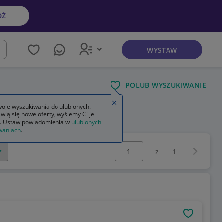
DŹ
WYSTAW
kaj
POLUB WYSZUKIWANIE
Zamknij wskazówkę
oje wyszukiwania do ulubionych.
wią się nowe oferty, wyślemy Ci je
. Ustaw powiadomienia w
ulubionych
waniach
.
Wybierz stronę:
Następna 
z
1
OBSERWU