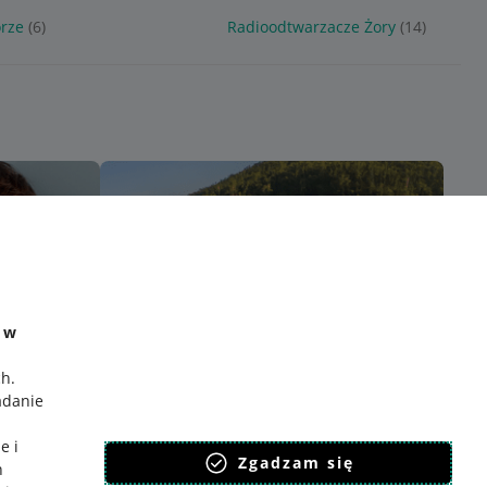
rze
(6)
Radioodtwarzacze Żory
(14)
e w
ch
.
adanie
e i
Zgadzam się
h