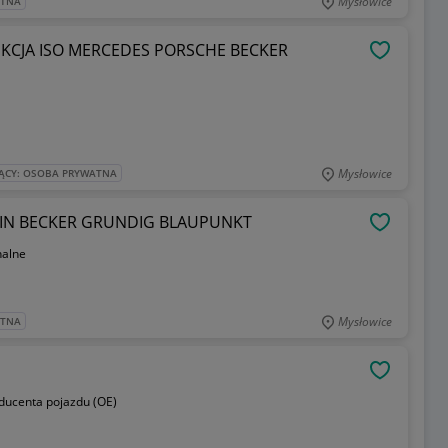
Mysłowice
ATNA
ZŁĄCZE RADIO KOSTKA ADAPTOR REDUKCJA ISO MERCEDES PORSCHE BECKER
OBSERWU
Mysłowice
ĄCY: OSOBA PRYWATNA
ZŁĄCZE RADIO KOSTKA ADAPTOR ISO DIN BECKER GRUNDIG BLAUPUNKT
OBSERWU
nalne
Mysłowice
ATNA
OBSERWU
oducenta pojazdu (OE)