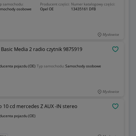
p samochodu:
Producent części:
Numer katalogowy części:
mochody osobowe
Opel OE
13435161 DFB
Mysłowice
Basic Media 2 radio czytnik 9875919
OBSERWU
oducenta pojazdu (OE)
Typ samochodu:
Samochody osobowe
Mysłowice
RADIO MERCEDES BECKER ALPINE audio 10 cd mercedes Z AUX -IN stereo
OBSERWU
oducenta pojazdu (OE)