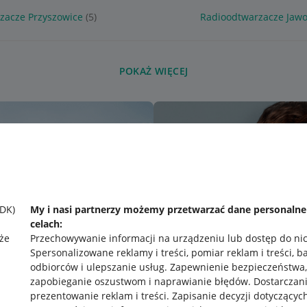
zacze Przyszowice
(5)
Radioodtwarzacze Jawo
POKAŻ WIĘCEJ
SDK)
My i nasi partnerzy możemy przetwarzać dane personaln
celach:
że
Przechowywanie informacji na urządzeniu lub dostęp do ni
Spersonalizowane reklamy i treści, pomiar reklam i treści, b
odbiorców i ulepszanie usług
.
Zapewnienie bezpieczeństwa,
zapobieganie oszustwom i naprawianie błędów
.
Dostarczani
prezentowanie reklam i treści
.
Zapisanie decyzji dotyczącyc