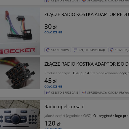
CZĘSTO SPRZEDAJE
SPRZEDAJĄCY: OSOBA PRYW
30
zł
OGŁOSZENIE
STAN: NOWY
CZĘSTO SPRZEDAJE
SPRZEDAJ
Producent części:
Blaupunkt
Stan opakowania:
orygi
45
zł
OGŁOSZENIE
CZĘSTO SPRZEDAJE
SPRZEDAJĄCY: OSOBA PRYW
Radio opel corsa d
Jakość części (zgodnie z GVO):
O - oryginał z logo pr
120
zł