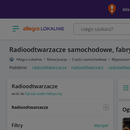
All
Otwórz menu z kategoriami
Radioodtwarzacze samochodowe, fabr
Allegro Lokalnie
Motoryzacja
Części samochodowe
Wyposażen
Podobne:
radioodtwarzacze
radioodtwarzacz
radioodtwa
Radioodtwarzacze
Wido
wróć do
Sprzęt audio fabryczny
Radioodtwarzacze
6
Og
Filtry
Wyczyść