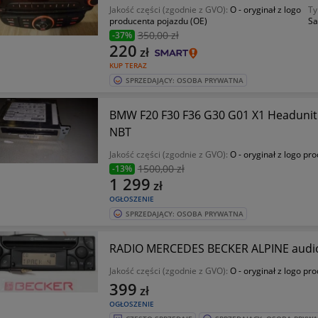
Jakość części (zgodnie z GVO):
O - oryginał z logo
Ty
producenta pojazdu (OE)
Sa
350
,00 zł
-37%
220
zł
KUP TERAZ
SPRZEDAJĄCY: OSOBA PRYWATNA
BMW F20 F30 F36 G30 G01 X1 Headunit 
NBT
Jakość części (zgodnie z GVO):
O - oryginał z logo pr
1500
,00 zł
-13%
1 299
zł
OGŁOSZENIE
SPRZEDAJĄCY: OSOBA PRYWATNA
Jakość części (zgodnie z GVO):
O - oryginał z logo pr
399
zł
OGŁOSZENIE