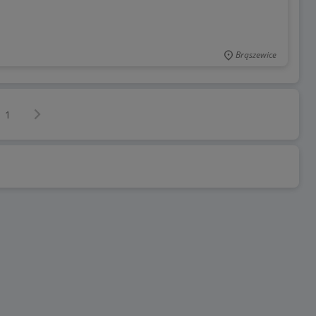
Brąszewice
Następna strona
z
1