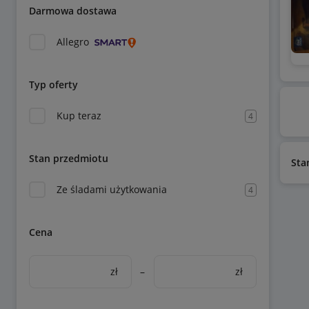
Darmowa dostawa
Allegro
Typ oferty
Kup teraz
4
Stan przedmiotu
Sta
Ze śladami użytkowania
4
Cena
zł
–
zł