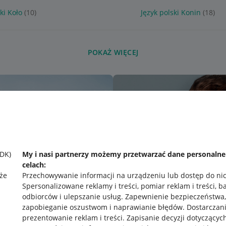
ki Koło
(10)
Język polski Konin
(18)
POKAŻ WIĘCEJ
SDK)
My i nasi partnerzy możemy przetwarzać dane personaln
celach:
że
Przechowywanie informacji na urządzeniu lub dostęp do ni
Spersonalizowane reklamy i treści, pomiar reklam i treści, b
odbiorców i ulepszanie usług
.
Zapewnienie bezpieczeństwa,
zapobieganie oszustwom i naprawianie błędów
.
Dostarczani
prezentowanie reklam i treści
.
Zapisanie decyzji dotyczącyc