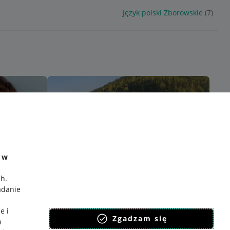
Język polski Zborowskie
(7)
e w
ch
.
adanie
e i
Zgadzam się
h