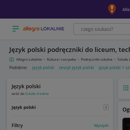
All
Otwórz menu z kategoriami
Język polski podręczniki do liceum, t
Allegro Lokalnie
Kultura i rozrywka
Podręczniki szkolne
Szkoła 
Podobne:
język polski
zeszyt język polski
język polski 1 s
Język polski
Wido
wróć do
Szkoła średnia
Język polski
4
Og
Filtry
Wyczyść