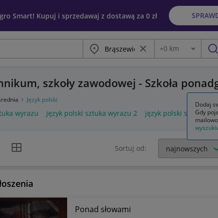
SPRAW
egro Smart! Kupuj i sprzedawaj z dostawą za 0 zł
Miasto
Wyczyść frazę
+
0
km
Odległość
szu
echnikum, szkoły zawodowej - Szkoła ponad
średnia
Język polski
Dodaj sw
Gdy poja
ztuka wyrazu
język polski sztuka wyrazu 2
język polski sztuka wy
mailowo
wyszuki
k listy
Widok siatki
Sortuj od:
łoszenia
Ponad słowami