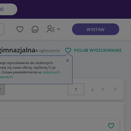
DŹ
WYSTAW
kaj
gimnazjalna
POLUB WYSZUKIWANIE
4
ogłoszenia
Zamknij wskazówkę
oje wyszukiwania do ulubionych.
wią się nowe oferty, wyślemy Ci je
razu 1 część 2
. Ustaw powiadomienia w
ulubionych
waniach
.
Wybierz stronę:
Następna 
z
1
OBSERWU