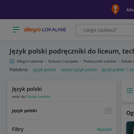
All
Otwórz menu z kategoriami
Język polski podręczniki do liceum, t
Allegro Lokalnie
Kultura i rozrywka
Podręczniki szkolne
Szkoła 
Podobne:
język polski
zeszyt język polski
język polski 1 s
Język polski
Wido
wróć do
Szkoła średnia
Język polski
15
Og
Filtry
Wyczyść