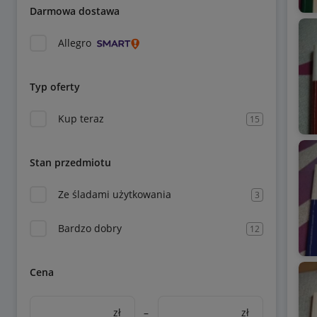
Darmowa dostawa
Allegro
Typ oferty
Kup teraz
15
Stan przedmiotu
Ze śladami użytkowania
3
Bardzo dobry
12
Cena
zł
–
zł