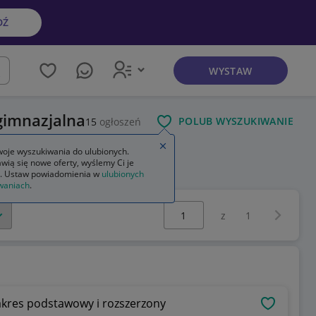
DŹ
WYSTAW
kaj
gimnazjalna
POLUB WYSZUKIWANIE
15
ogłoszeń
Zamknij wskazówkę
oje wyszukiwania do ulubionych.
wią się nowe oferty, wyślemy Ci je
razu 1 część 2
. Ustaw powiadomienia w
ulubionych
waniach
.
Wybierz stronę:
Następna 
z
1
akres podstawowy i rozszerzony
OBSERWU