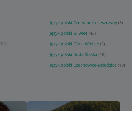
Język polski Czerwionka-Leszczyny
(8)
Język polski Gliwice
(43)
(21)
Język polski Górki Wielkie
(5)
Język polski Ruda Śląska
(18)
Język polski Czechowice-Dziedzice
(10)