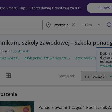
SPRAW
egro Smart! Kupuj i sprzedawaj z dostawą za 0 zł
Miasto
Wyczyść frazę
+
0
km
Odległość
szu
echnikum, szkoły zawodowej - Szkoła ponad
średnia
Język polski
Dodaj sw
Gdy poja
ztuka wyrazu
język polski sztuka wyrazu 2
język polski sztuka wy
mailowo
wyszuki
k listy
Widok siatki
Sortuj od:
łoszenia
Ponad słowami 1 Część 1 Podręcznik Z