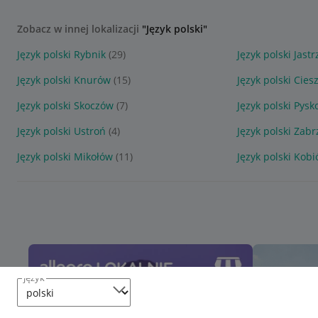
Zobacz w innej lokalizacji
"Język polski"
Język polski Rybnik
(29)
Język polski Jast
Język polski Knurów
(15)
Język polski Cies
Język polski Skoczów
(7)
Język polski Pysk
Język polski Ustroń
(4)
Język polski Zabr
Język polski Mikołów
(11)
Język polski Kobi
język