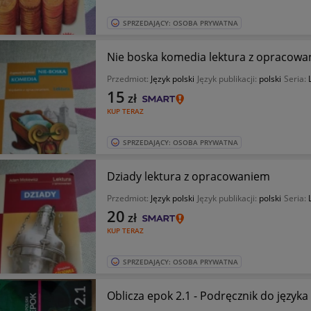
SPRZEDAJĄCY: OSOBA PRYWATNA
Nie boska komedia lektura z opracow
Przedmiot:
Język polski
Język publikacji:
polski
Seria:
15
zł
KUP TERAZ
SPRZEDAJĄCY: OSOBA PRYWATNA
Dziady lektura z opracowaniem
Przedmiot:
Język polski
Język publikacji:
polski
Seria:
20
zł
KUP TERAZ
SPRZEDAJĄCY: OSOBA PRYWATNA
Oblicza epok 2.1 - Podręcznik do języka