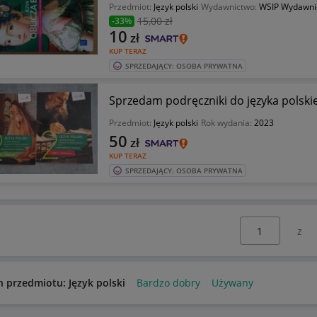
Przedmiot:
Język polski
Wydawnictwo:
WSIP Wydawnic
15
,00 zł
-33%
10
zł
KUP TERAZ
SPRZEDAJĄCY: OSOBA PRYWATNA
Sprzedam podręczniki do języka polskie
Przedmiot:
Język polski
Rok wydania:
2023
50
zł
KUP TERAZ
SPRZEDAJĄCY: OSOBA PRYWATNA
Wybierz stronę:
n przedmiotu: Język polski
Bardzo dobry
Używany