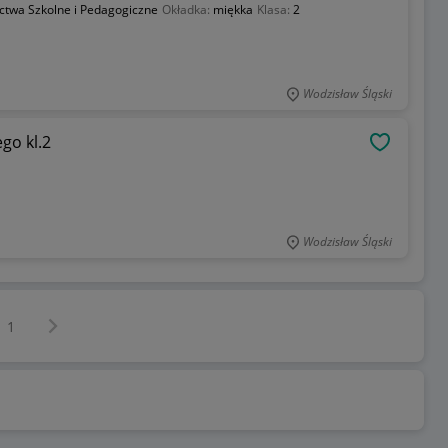
twa Szkolne i Pedagogiczne
Okładka:
miękka
Klasa:
2
Wodzisław Śląski
go kl.2
OBSERWU
Wodzisław Śląski
Następna strona
z
1