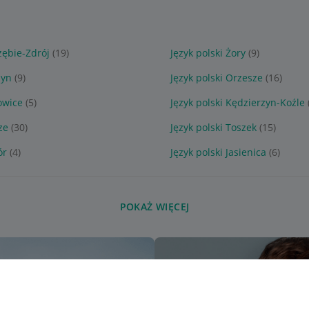
rzębie-Zdrój
(19)
Język polski Żory
(9)
zyn
(9)
Język polski Orzesze
(16)
owice
(5)
Język polski Kędzierzyn-Koźle
ze
(30)
Język polski Toszek
(15)
ór
(4)
Język polski Jasienica
(6)
POKAŻ WIĘCEJ