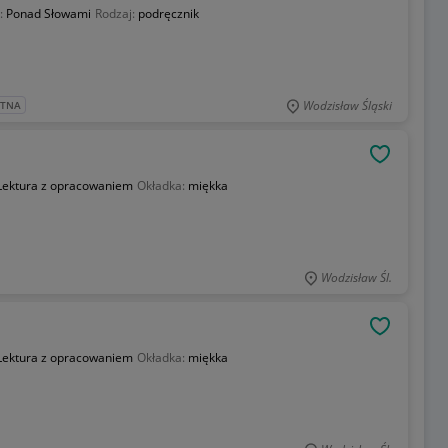
:
Ponad Słowami
Rodzaj:
podręcznik
Wodzisław Śląski
ATNA
OBSERWU
Lektura z opracowaniem
Okładka:
miękka
Wodzisław Śl.
OBSERWU
Lektura z opracowaniem
Okładka:
miękka