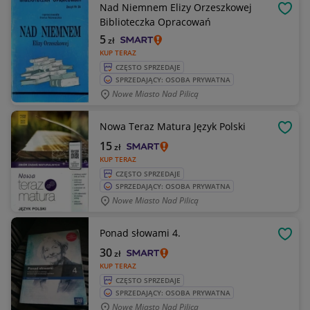
Nad Niemnem Elizy Orzeszkowej
OBSE
Biblioteczka Opracowań
5
zł
KUP TERAZ
CZĘSTO SPRZEDAJE
SPRZEDAJĄCY: OSOBA PRYWATNA
Nowe Miasto Nad Pilicą
Nowa Teraz Matura Język Polski
OBSE
15
zł
KUP TERAZ
CZĘSTO SPRZEDAJE
SPRZEDAJĄCY: OSOBA PRYWATNA
Nowe Miasto Nad Pilicą
Ponad słowami 4.
OBSE
30
zł
KUP TERAZ
CZĘSTO SPRZEDAJE
SPRZEDAJĄCY: OSOBA PRYWATNA
Nowe Miasto Nad Pilicą