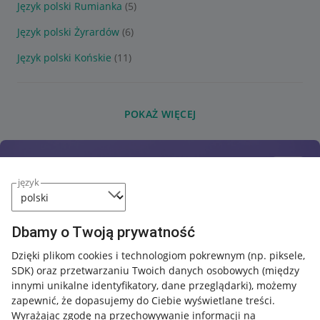
Język polski Rumianka
(5)
Język polski Żyrardów
(6)
Język polski Końskie
(11)
POKAŻ WIĘCEJ
język
Dbamy o Twoją prywatność
Dzięki plikom cookies i technologiom pokrewnym
(np. piksele,
SDK)
oraz przetwarzaniu Twoich danych osobowych
(między
innymi unikalne identyfikatory, dane przeglądarki)
, możemy
zapewnić, że dopasujemy do Ciebie wyświetlane treści.
Wyrażając zgodę na przechowywanie informacji na