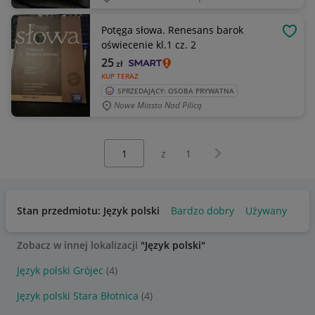
Potęga słowa. Renesans barok
OBSE
oświecenie kl.1 cz. 2
25
zł
KUP TERAZ
SPRZEDAJĄCY: OSOBA PRYWATNA
Nowe Miasto Nad Pilicą
Wybierz stronę:
Następna strona
z
1
Stan przedmiotu: Język polski
Bardzo dobry
Używany
Zobacz w innej lokalizacji
"Język polski"
Język polski Grójec
(4)
Język polski Stara Błotnica
(4)