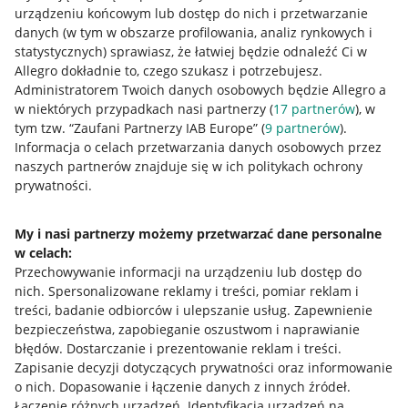
urządzeniu końcowym lub dostęp do nich i przetwarzanie
danych (w tym w obszarze profilowania, analiz rynkowych i
statystycznych) sprawiasz, że łatwiej będzie odnaleźć Ci w
Allegro dokładnie to, czego szukasz i potrzebujesz.
Administratorem Twoich danych osobowych będzie Allegro a
w niektórych przypadkach nasi partnerzy (
17
partnerów
), w
tym tzw. “Zaufani Partnerzy IAB Europe” (
9
partnerów
).
Przydatne informacje
Informacja o celach przetwarzania danych osobowych przez
naszych partnerów znajduje się w ich politykach ochrony
prywatności.
Jak to działa
Napisz do nas
My i nasi partnerzy możemy przetwarzać dane personalne
w celach:
Allegro Gadane dla sprzedających
Przechowywanie informacji na urządzeniu lub dostęp do
Allegro Gadane dla kupujących
nich
.
Spersonalizowane reklamy i treści, pomiar reklam i
treści, badanie odbiorców i ulepszanie usług
.
Zapewnienie
Mapa miejscowości
bezpieczeństwa, zapobieganie oszustwom i naprawianie
błędów
.
Dostarczanie i prezentowanie reklam i treści
.
Informacje prawne
Zapisanie decyzji dotyczących prywatności oraz informowanie
o nich
.
Dopasowanie i łączenie danych z innych źródeł
.
Regulamin
Łączenie różnych urządzeń
.
Identyfikacja urządzeń na