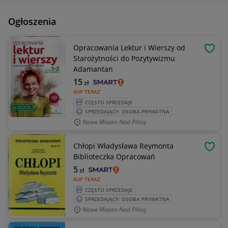
Ogłoszenia
Opracowania Lektur i Wierszy od
OBSE
Starożytności do Pozytywizmu
Adamantan
15
zł
KUP TERAZ
CZĘSTO SPRZEDAJE
SPRZEDAJĄCY: OSOBA PRYWATNA
Nowe Miasto Nad Pilicą
Chłopi Władysława Reymonta
OBSE
Biblioteczka Opracowań
5
zł
KUP TERAZ
CZĘSTO SPRZEDAJE
SPRZEDAJĄCY: OSOBA PRYWATNA
Nowe Miasto Nad Pilicą