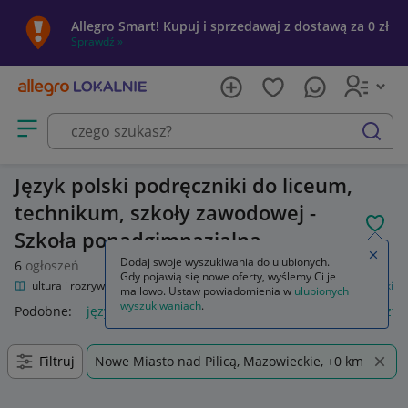
Allegro Smart! Kupuj i sprzedawaj z dostawą za 0 zł
Sprawdź »
Otwórz menu z kategoriami
szukaj
Język polski podręczniki do liceum,
technikum, szkoły zawodowej -
POL
Szkoła ponadgimnazjalna
Zamkn
Dodaj swoje wyszukiwania do ulubionych.
6
ogłoszeń
Gdy pojawią się nowe oferty, wyślemy Ci je
nie
Kultura i rozrywka
Podręczniki szkolne
Szkoła średnia
Język polski
mailowo. Ustaw powiadomienia w
ulubionych
wyszukiwaniach
.
Podobne:
język polski
zeszyt język polski
język polski 1 szt
Filtruj
Nowe Miasto nad Pilicą, Mazowieckie, +0 km