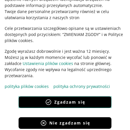
podstawie informacji przesyłanych automatycznie
.
Polityka plików "cookies"
Twoje dane personalne przetwarzamy również w celu
ułatwiania korzystania z naszych stron
Ustawienia plików "cookies"
Cele przetwarzania szczegółowo opisane są w ustawieniach
Udostępnianie lokalizacji
dostępnych pod przyciskiem: “ZMIENIAM ZGODY” i w Polityce
Informacje dla Aktu o Usługach Cyfrowych
plików cookies.
Zgodę wyrażasz dobrowolnie i jest ważna 12 miesięcy.
Pobierz aplikację
Możesz ją w każdym momencie wycofać lub ponowić w
zakładce
Ustawienia plików cookies
na stronie głównej.
Wycofanie zgody nie wpływa na legalność uprzedniego
przetwarzania.
polityka plików cookies
polityka ochrony prywatności
Zgadzam się
Nie zgadzam się
Korzystanie z serwisu oznacza akceptację
regulaminu
.