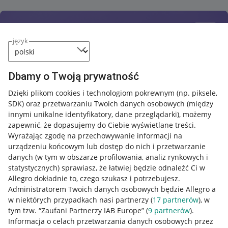
język
Dbamy o Twoją prywatność
Dzięki plikom cookies i technologiom pokrewnym
(np. piksele,
SDK)
oraz przetwarzaniu Twoich danych osobowych
(między
innymi unikalne identyfikatory, dane przeglądarki)
, możemy
zapewnić, że dopasujemy do Ciebie wyświetlane treści.
Wyrażając zgodę na przechowywanie informacji na
urządzeniu końcowym lub dostęp do nich i przetwarzanie
danych (w tym w obszarze profilowania, analiz rynkowych i
statystycznych) sprawiasz, że łatwiej będzie odnaleźć Ci w
Allegro dokładnie to, czego szukasz i potrzebujesz.
Administratorem Twoich danych osobowych będzie Allegro a
w niektórych przypadkach nasi partnerzy (
17
partnerów
), w
tym tzw. “Zaufani Partnerzy IAB Europe” (
9
partnerów
).
Przydatne informacje
Informacja o celach przetwarzania danych osobowych przez