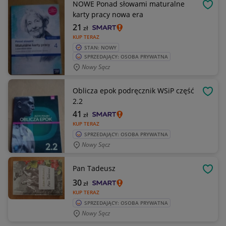
NOWE Ponad słowami maturalne
OBSE
karty pracy nowa era
21
zł
KUP TERAZ
STAN: NOWY
SPRZEDAJĄCY: OSOBA PRYWATNA
Nowy Sącz
Oblicza epok podręcznik WSiP część
OBSE
2.2
41
zł
KUP TERAZ
SPRZEDAJĄCY: OSOBA PRYWATNA
Nowy Sącz
Pan Tadeusz
OBSE
30
zł
KUP TERAZ
SPRZEDAJĄCY: OSOBA PRYWATNA
Nowy Sącz