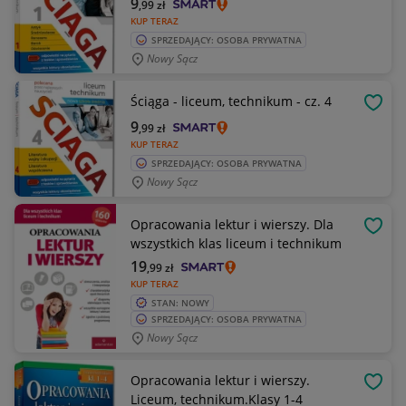
9
,99
zł
KUP TERAZ
SPRZEDAJĄCY: OSOBA PRYWATNA
Nowy Sącz
Ściąga - liceum, technikum - cz. 4
OBSE
9
,99
zł
KUP TERAZ
SPRZEDAJĄCY: OSOBA PRYWATNA
Nowy Sącz
Opracowania lektur i wierszy. Dla
OBSE
wszystkich klas liceum i technikum
19
,99
zł
KUP TERAZ
STAN: NOWY
SPRZEDAJĄCY: OSOBA PRYWATNA
Nowy Sącz
Opracowania lektur i wierszy.
OBSE
Liceum, technikum.Klasy 1-4