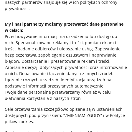
naszych partnerów znajduje się w ich politykach ochrony
prywatności.
Jak to działa
Napisz do nas
My i nasi partnerzy możemy przetwarzać dane personalne
w celach:
Allegro Gadane dla sprzedających
Przechowywanie informacji na urządzeniu lub dostęp do
Allegro Gadane dla kupujących
nich
.
Spersonalizowane reklamy i treści, pomiar reklam i
treści, badanie odbiorców i ulepszanie usług
.
Zapewnienie
Mapa miejscowości
bezpieczeństwa, zapobieganie oszustwom i naprawianie
błędów
.
Dostarczanie i prezentowanie reklam i treści
.
Informacje prawne
Zapisanie decyzji dotyczących prywatności oraz informowanie
o nich
.
Dopasowanie i łączenie danych z innych źródeł
.
Regulamin
Łączenie różnych urządzeń
.
Identyfikacja urządzeń na
podstawie informacji przesyłanych automatycznie
.
Polityka plików "cookies"
Twoje dane personalne przetwarzamy również w celu
ułatwiania korzystania z naszych stron
Ustawienia plików "cookies"
Cele przetwarzania szczegółowo opisane są w ustawieniach
Udostępnianie lokalizacji
dostępnych pod przyciskiem: “ZMIENIAM ZGODY” i w Polityce
Informacje dla Aktu o Usługach Cyfrowych
plików cookies.