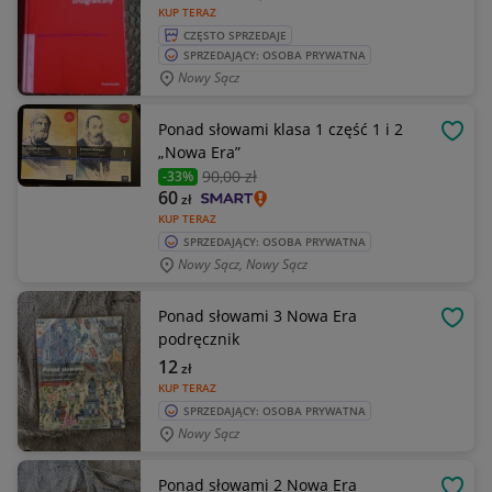
KUP TERAZ
CZĘSTO SPRZEDAJE
SPRZEDAJĄCY: OSOBA PRYWATNA
Nowy Sącz
Ponad słowami klasa 1 część 1 i 2
OBSE
„Nowa Era”
90
,00 zł
-33%
60
zł
KUP TERAZ
SPRZEDAJĄCY: OSOBA PRYWATNA
Nowy Sącz, Nowy Sącz
Ponad słowami 3 Nowa Era
OBSE
podręcznik
12
zł
KUP TERAZ
SPRZEDAJĄCY: OSOBA PRYWATNA
Nowy Sącz
Ponad słowami 2 Nowa Era