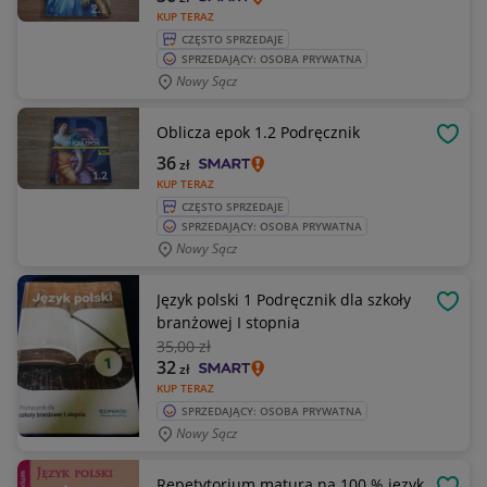
KUP TERAZ
CZĘSTO SPRZEDAJE
SPRZEDAJĄCY: OSOBA PRYWATNA
Nowy Sącz
Oblicza epok 1.2 Podręcznik
OBSE
36
zł
KUP TERAZ
CZĘSTO SPRZEDAJE
SPRZEDAJĄCY: OSOBA PRYWATNA
Nowy Sącz
Język polski 1 Podręcznik dla szkoły
OBSE
branżowej I stopnia
35
,00 zł
32
zł
KUP TERAZ
SPRZEDAJĄCY: OSOBA PRYWATNA
Nowy Sącz
Repetytorium matura na 100 % język