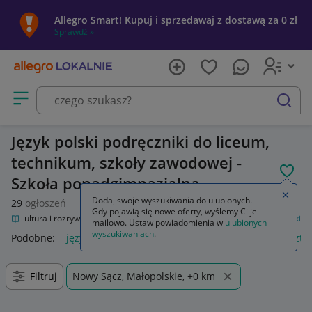
Allegro Smart! Kupuj i sprzedawaj z dostawą za 0 zł
Sprawdź »
Otwórz menu z kategoriami
szukaj
Język polski podręczniki do liceum,
technikum, szkoły zawodowej -
POL
Szkoła ponadgimnazjalna
Zamkn
Dodaj swoje wyszukiwania do ulubionych.
29
ogłoszeń
Gdy pojawią się nowe oferty, wyślemy Ci je
nie
Kultura i rozrywka
Podręczniki szkolne
Szkoła średnia
Język polski
mailowo. Ustaw powiadomienia w
ulubionych
wyszukiwaniach
.
Podobne:
język polski
zeszyt język polski
język polski 1 szt
Filtruj
Nowy Sącz, Małopolskie, +0 km