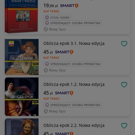
19
,99
zł
KUP TERAZ
STAN: NOWY
SPRZEDAJĄCY: OSOBA PRYWATNA
Nowy Sącz
Oblicza epok 3.1. Nowa edycja
OBSE
45
zł
KUP TERAZ
SPRZEDAJĄCY: OSOBA PRYWATNA
Nowy Sącz
Oblicza epok 1.2. Nowa edycja
OBSE
45
zł
KUP TERAZ
SPRZEDAJĄCY: OSOBA PRYWATNA
Nowy Sącz
Oblicza epok 2.2. Nowa edycja
OBSE
45
zł