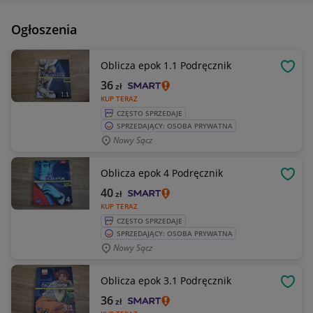
Ogłoszenia
Oblicza epok 1.1 Podręcznik
OBSE
36
zł
KUP TERAZ
CZĘSTO SPRZEDAJE
SPRZEDAJĄCY: OSOBA PRYWATNA
Nowy Sącz
Oblicza epok 4 Podręcznik
OBSE
40
zł
KUP TERAZ
CZĘSTO SPRZEDAJE
SPRZEDAJĄCY: OSOBA PRYWATNA
Nowy Sącz
Oblicza epok 3.1 Podręcznik
OBSE
36
zł