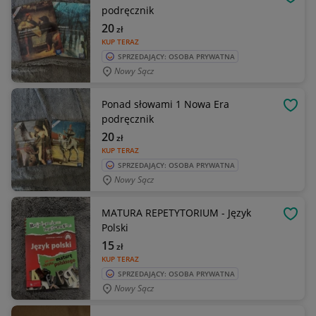
OBSE
podręcznik
20
zł
KUP TERAZ
SPRZEDAJĄCY: OSOBA PRYWATNA
Nowy Sącz
Ponad słowami 1 Nowa Era
OBSE
podręcznik
20
zł
KUP TERAZ
SPRZEDAJĄCY: OSOBA PRYWATNA
Nowy Sącz
MATURA REPETYTORIUM - Język
OBSE
Polski
15
zł
KUP TERAZ
SPRZEDAJĄCY: OSOBA PRYWATNA
Nowy Sącz