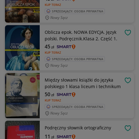
KUP TERAZ
SPRZEDAJĄCY: OSOBA PRYWATNA
Nowy Sącz
Oblicza epok. NOWA EDYCJA. Język
OBSE
polski. Podręcznik.Klasa 2. Część 1.
45
zł
KUP TERAZ
SPRZEDAJĄCY: OSOBA PRYWATNA
Nowy Sącz
Między słowami książki do języka
OBSE
polskiego 1 klasa liceum i technikum
50
zł
KUP TERAZ
SPRZEDAJĄCY: OSOBA PRYWATNA
Nowy Sącz
Podręczny słownik ortograficzny
OBSE
11
zł