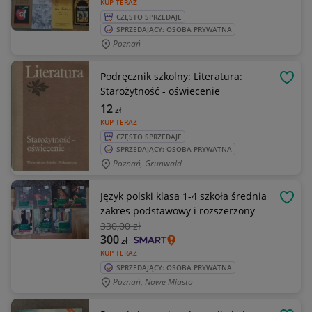
KUP TERAZ
CZĘSTO SPRZEDAJE
SPRZEDAJĄCY: OSOBA PRYWATNA
Poznań
Podręcznik szkolny: Literatura:
OBSE
Starożytność - oświecenie
12
zł
KUP TERAZ
CZĘSTO SPRZEDAJE
SPRZEDAJĄCY: OSOBA PRYWATNA
Poznań, Grunwald
Język polski klasa 1-4 szkoła średnia
OBSE
zakres podstawowy i rozszerzony
330
,00 zł
300
zł
KUP TERAZ
SPRZEDAJĄCY: OSOBA PRYWATNA
Poznań, Nowe Miasto