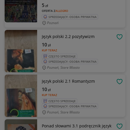
5
zł
OFERTA Z
ALLEGRO
SPRZEDAJĄCY: OSOBA PRYWATNA
Poznań
Język polski 2.2 pozytywizm
OBSE
10
zł
KUP TERAZ
CZĘSTO SPRZEDAJE
SPRZEDAJĄCY: OSOBA PRYWATNA
Poznań, Stare Miasto
Język polski 2.1 Romantyzm
OBSE
10
zł
KUP TERAZ
CZĘSTO SPRZEDAJE
SPRZEDAJĄCY: OSOBA PRYWATNA
Poznań, Stare Miasto
Ponad słowami 3.1 podręcznik język
OBSE