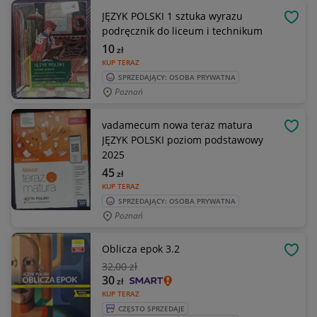
JĘZYK POLSKI 1 sztuka wyrazu
OBSE
podręcznik do liceum i technikum
10
zł
KUP TERAZ
SPRZEDAJĄCY: OSOBA PRYWATNA
Poznań
vadamecum nowa teraz matura
OBSE
JĘZYK POLSKI poziom podstawowy
2025
45
zł
KUP TERAZ
SPRZEDAJĄCY: OSOBA PRYWATNA
Poznań
Oblicza epok 3.2
OBSE
32
,00 zł
30
zł
KUP TERAZ
CZĘSTO SPRZEDAJE