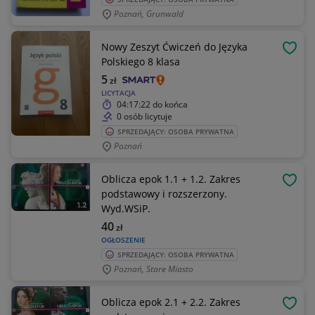
Poznań, Grunwald
Nowy Zeszyt Ćwiczeń do Języka
OBSE
Polskiego 8 klasa
5
zł
LICYTACJA
04:17:22
do końca
0 osób licytuje
SPRZEDAJĄCY: OSOBA PRYWATNA
Poznań
Oblicza epok 1.1 + 1.2. Zakres
OBSE
podstawowy i rozszerzony.
Wyd.WSiP.
40
zł
OGŁOSZENIE
SPRZEDAJĄCY: OSOBA PRYWATNA
Poznań, Stare Miasto
Oblicza epok 2.1 + 2.2. Zakres
OBSE