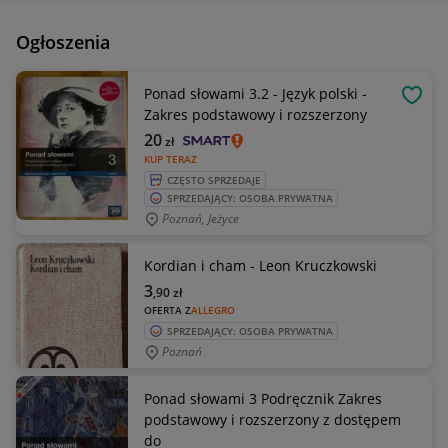
Ogłoszenia
Ponad słowami 3.2 - Język polski -
OBSE
Zakres podstawowy i rozszerzony
20
zł
KUP TERAZ
CZĘSTO SPRZEDAJE
SPRZEDAJĄCY: OSOBA PRYWATNA
Poznań, Jeżyce
Kordian i cham - Leon Kruczkowski
3
,90
zł
OFERTA Z
ALLEGRO
SPRZEDAJĄCY: OSOBA PRYWATNA
Poznań
Ponad słowami 3 Podręcznik Zakres
podstawowy i rozszerzony z dostępem
do