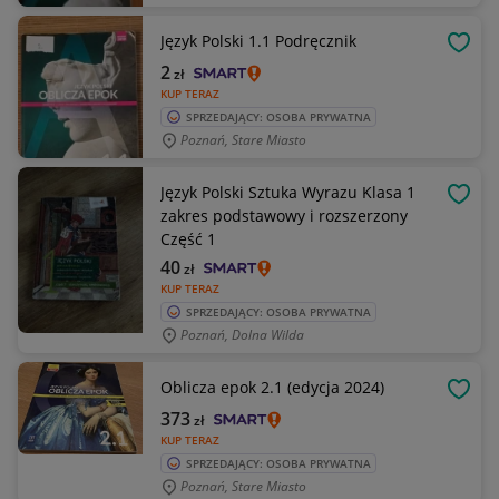
Język Polski 1.1 Podręcznik
OBSE
2
zł
KUP TERAZ
SPRZEDAJĄCY: OSOBA PRYWATNA
Poznań, Stare Miasto
Język Polski Sztuka Wyrazu Klasa 1
OBSE
zakres podstawowy i rozszerzony
Część 1
40
zł
KUP TERAZ
SPRZEDAJĄCY: OSOBA PRYWATNA
Poznań, Dolna Wilda
Oblicza epok 2.1 (edycja 2024)
OBSE
373
zł
KUP TERAZ
SPRZEDAJĄCY: OSOBA PRYWATNA
Poznań, Stare Miasto