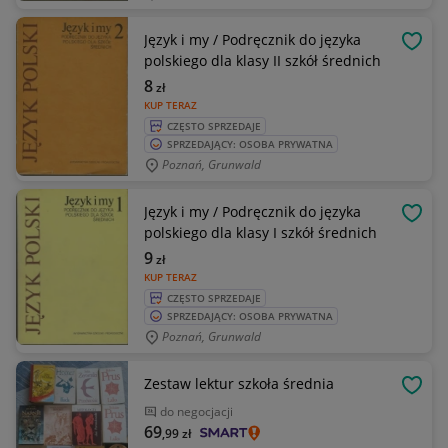
Język i my / Podręcznik do języka
OBSE
polskiego dla klasy II szkół średnich
8
zł
KUP TERAZ
CZĘSTO SPRZEDAJE
SPRZEDAJĄCY: OSOBA PRYWATNA
Poznań, Grunwald
Język i my / Podręcznik do języka
OBSE
polskiego dla klasy I szkół średnich
9
zł
KUP TERAZ
CZĘSTO SPRZEDAJE
SPRZEDAJĄCY: OSOBA PRYWATNA
Poznań, Grunwald
Zestaw lektur szkoła średnia
OBSE
do negocjacji
69
,99
zł