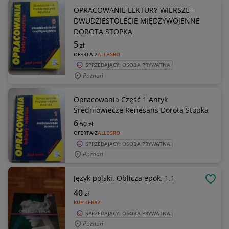
OPRACOWANIE LEKTURY WIERSZE -
DWUDZIESTOLECIE MIĘDZYWOJENNE
DOROTA STOPKA
5
zł
OFERTA Z
ALLEGRO
SPRZEDAJĄCY: OSOBA PRYWATNA
Poznań
Opracowania Część 1 Antyk
Średniowiecze Renesans Dorota Stopka
6
,50
zł
OFERTA Z
ALLEGRO
SPRZEDAJĄCY: OSOBA PRYWATNA
Poznań
Język polski. Oblicza epok. 1.1
OBSE
40
zł
KUP TERAZ
SPRZEDAJĄCY: OSOBA PRYWATNA
Poznań