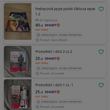
Podręcznik język polski Oblicza epok
OBSE
1.2
do negocjacji
40
zł
KUP TERAZ
SPRZEDAJĄCY: OSOBA PRYWATNA
Poznań, Stare Miasto
Przeszłość i dziś 2 cz.2
OBSE
25
zł
KUP TERAZ
SPRZEDAJĄCY: OSOBA PRYWATNA
Poznań, Grunwald
Przeszłość i dziś 1 cz. 1
OBSE
25
zł
KUP TERAZ
SPRZEDAJĄCY: OSOBA PRYWATNA
Poznań, Grunwald