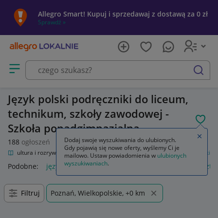
Allegro Smart! Kupuj i sprzedawaj z dostawą za 0 zł
Sprawdź »
Otwórz menu z kategoriami
szukaj
Język polski podręczniki do liceum,
technikum, szkoły zawodowej -
POL
Szkoła ponadgimnazjalna
Zamkn
Dodaj swoje wyszukiwania do ulubionych.
188
ogłoszeń
Gdy pojawią się nowe oferty, wyślemy Ci je
nie
Kultura i rozrywka
Podręczniki szkolne
Szkoła średnia
Język polski
mailowo. Ustaw powiadomienia w
ulubionych
wyszukiwaniach
.
Podobne:
język polski
zeszyt język polski
język polski 1 szt
Filtruj
Poznań, Wielkopolskie, +0 km