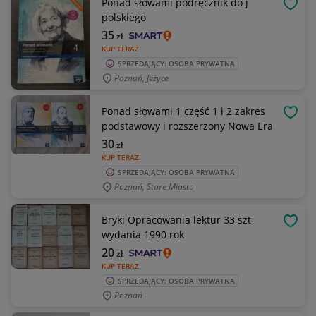
Ponad słowami podręcznik do j
OBSE
polskiego
35
zł
KUP TERAZ
SPRZEDAJĄCY: OSOBA PRYWATNA
Poznań, Jeżyce
Ponad słowami 1 część 1 i 2 zakres
OBSE
podstawowy i rozszerzony Nowa Era
30
zł
KUP TERAZ
SPRZEDAJĄCY: OSOBA PRYWATNA
Poznań, Stare Miasto
Bryki Opracowania lektur 33 szt
OBSE
wydania 1990 rok
20
zł
KUP TERAZ
SPRZEDAJĄCY: OSOBA PRYWATNA
Poznań