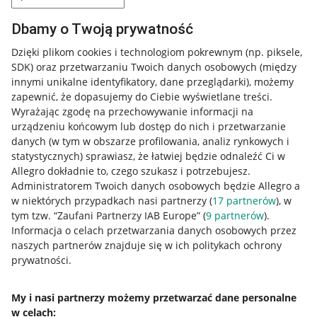
Dbamy o Twoją prywatność
Dzięki plikom cookies i technologiom pokrewnym
(np. piksele,
SDK)
oraz przetwarzaniu Twoich danych osobowych
(między
innymi unikalne identyfikatory, dane przeglądarki)
, możemy
zapewnić, że dopasujemy do Ciebie wyświetlane treści.
Wyrażając zgodę na przechowywanie informacji na
urządzeniu końcowym lub dostęp do nich i przetwarzanie
danych (w tym w obszarze profilowania, analiz rynkowych i
statystycznych) sprawiasz, że łatwiej będzie odnaleźć Ci w
Allegro dokładnie to, czego szukasz i potrzebujesz.
Administratorem Twoich danych osobowych będzie Allegro a
w niektórych przypadkach nasi partnerzy (
17
partnerów
), w
tym tzw. “Zaufani Partnerzy IAB Europe” (
9
partnerów
).
Przydatne informacje
Informacja o celach przetwarzania danych osobowych przez
naszych partnerów znajduje się w ich politykach ochrony
prywatności.
Jak to działa
Napisz do nas
My i nasi partnerzy możemy przetwarzać dane personalne
w celach:
Allegro Gadane dla sprzedających