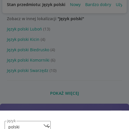
Stan przedmiotu: Język polski
Nowy
Bardzo dobry
Używa
Zobacz w innej lokalizacji
"Język polski"
Język polski Luboń
(13)
Język polski Kicin
(4)
Język polski Biedrusko
(4)
Język polski Komorniki
(6)
Język polski Swarzędz
(10)
POKAŻ WIĘCEJ
język