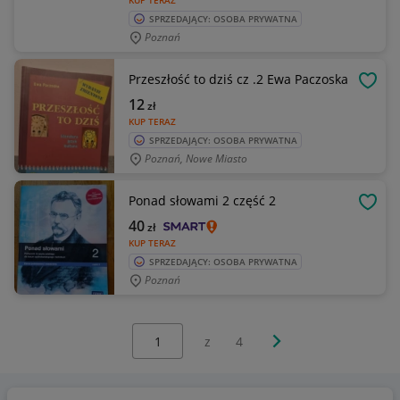
KUP TERAZ
SPRZEDAJĄCY: OSOBA PRYWATNA
Poznań
Przeszłość to dziś cz .2 Ewa Paczoska
OBSE
12
zł
KUP TERAZ
SPRZEDAJĄCY: OSOBA PRYWATNA
Poznań, Nowe Miasto
Ponad słowami 2 część 2
OBSE
40
zł
KUP TERAZ
SPRZEDAJĄCY: OSOBA PRYWATNA
Poznań
Wybierz stronę:
Następna strona
z
4