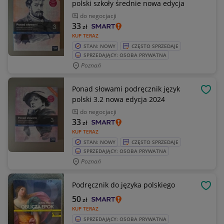
polski szkoły średnie nowa edycja
do negocjacji
33
zł
KUP TERAZ
STAN: NOWY
CZĘSTO SPRZEDAJE
SPRZEDAJĄCY: OSOBA PRYWATNA
Poznań
Ponad słowami podręcznik język
OBSE
polski 3.2 nowa edycja 2024
do negocjacji
33
zł
KUP TERAZ
STAN: NOWY
CZĘSTO SPRZEDAJE
SPRZEDAJĄCY: OSOBA PRYWATNA
Poznań
Podręcznik do języka polskiego
OBSE
50
zł
KUP TERAZ
SPRZEDAJĄCY: OSOBA PRYWATNA