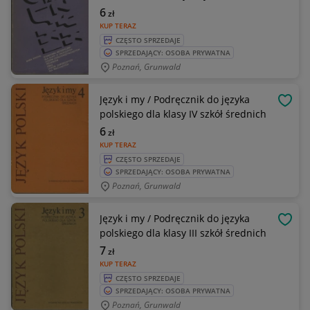
6
zł
KUP TERAZ
CZĘSTO SPRZEDAJE
SPRZEDAJĄCY: OSOBA PRYWATNA
Poznań, Grunwald
Język i my / Podręcznik do języka
OBSE
polskiego dla klasy IV szkół średnich
6
zł
KUP TERAZ
CZĘSTO SPRZEDAJE
SPRZEDAJĄCY: OSOBA PRYWATNA
Poznań, Grunwald
Język i my / Podręcznik do języka
OBSE
polskiego dla klasy III szkół średnich
7
zł
KUP TERAZ
CZĘSTO SPRZEDAJE
SPRZEDAJĄCY: OSOBA PRYWATNA
Poznań, Grunwald