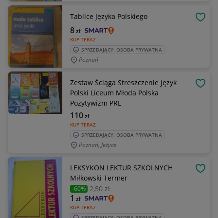
Tablice Języka Polskiego
OBSE
8
zł
KUP TERAZ
SPRZEDAJĄCY: OSOBA PRYWATNA
Poznań
Zestaw Ściąga Streszczenie język
OBSE
Polski Liceum Młoda Polska
Pozytywizm PRL
110
zł
KUP TERAZ
SPRZEDAJĄCY: OSOBA PRYWATNA
Poznań, Jeżyce
LEKSYKON LEKTUR SZKOLNYCH
OBSE
Miłkowski Termer
2
,50 zł
-60%
1
zł
KUP TERAZ
SPRZEDAJĄCY: OSOBA PRYWATNA