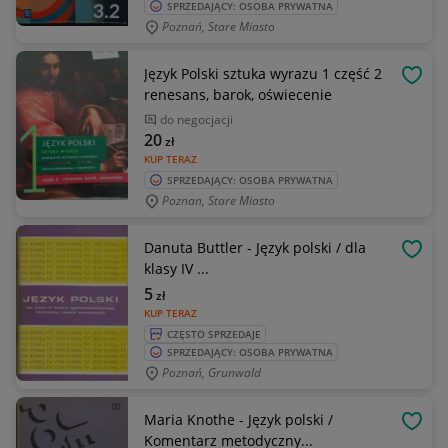
SPRZEDAJĄCY: OSOBA PRYWATNA
Poznań, Stare Miasto
Język Polski sztuka wyrazu 1 część 2
OBSE
renesans, barok, oświecenie
do negocjacji
20
zł
KUP TERAZ
SPRZEDAJĄCY: OSOBA PRYWATNA
Poznan, Stare Miasto
Danuta Buttler - Język polski / dla
OBSE
klasy IV ...
5
zł
KUP TERAZ
CZĘSTO SPRZEDAJE
SPRZEDAJĄCY: OSOBA PRYWATNA
Poznań, Grunwald
Maria Knothe - Język polski /
OBSE
Komentarz metodyczny...