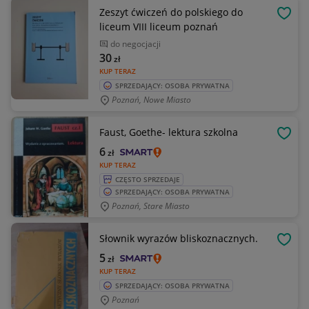
Zeszyt ćwiczeń do polskiego do
OBSE
liceum VIII liceum poznań
do negocjacji
30
zł
KUP TERAZ
SPRZEDAJĄCY: OSOBA PRYWATNA
Poznań, Nowe Miasto
Faust, Goethe- lektura szkolna
OBSE
6
zł
KUP TERAZ
CZĘSTO SPRZEDAJE
SPRZEDAJĄCY: OSOBA PRYWATNA
Poznań, Stare Miasto
Słownik wyrazów bliskoznacznych.
OBSE
5
zł
KUP TERAZ
SPRZEDAJĄCY: OSOBA PRYWATNA
Poznań