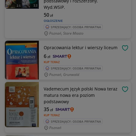
podstawowy i rozszerzony.
Wyd.WSiP.
50
zł
OGŁOSZENIE
SPRZEDAJĄCY: OSOBA PRYWATNA
Poznań, Stare Miasto
Opracowania lektur i wierszy liceum
OBSE
6
zł
KUP TERAZ
SPRZEDAJĄCY: OSOBA PRYWATNA
Poznań, Grunwald
Vademecum Język polski Nowa teraz
OBSE
matura nowa era poziom
podstawowy
35
zł
KUP TERAZ
SPRZEDAJĄCY: OSOBA PRYWATNA
Poznań