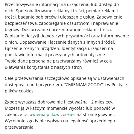
Przechowywanie informacji na urządzeniu lub dostęp do
Allegro Gadane dla kupujących
nich
.
Spersonalizowane reklamy i treści, pomiar reklam i
treści, badanie odbiorców i ulepszanie usług
.
Zapewnienie
Mapa miejscowości
bezpieczeństwa, zapobieganie oszustwom i naprawianie
błędów
.
Dostarczanie i prezentowanie reklam i treści
.
Informacje prawne
Zapisanie decyzji dotyczących prywatności oraz informowanie
o nich
.
Dopasowanie i łączenie danych z innych źródeł
.
Regulamin
Łączenie różnych urządzeń
.
Identyfikacja urządzeń na
podstawie informacji przesyłanych automatycznie
.
Polityka plików "cookies"
Twoje dane personalne przetwarzamy również w celu
ułatwiania korzystania z naszych stron
Ustawienia plików "cookies"
Cele przetwarzania szczegółowo opisane są w ustawieniach
Udostępnianie lokalizacji
dostępnych pod przyciskiem: “ZMIENIAM ZGODY” i w Polityce
Informacje dla Aktu o Usługach Cyfrowych
plików cookies.
Zgodę wyrażasz dobrowolnie i jest ważna 12 miesięcy.
Pobierz aplikację
Możesz ją w każdym momencie wycofać lub ponowić w
zakładce
Ustawienia plików cookies
na stronie głównej.
Wycofanie zgody nie wpływa na legalność uprzedniego
przetwarzania.