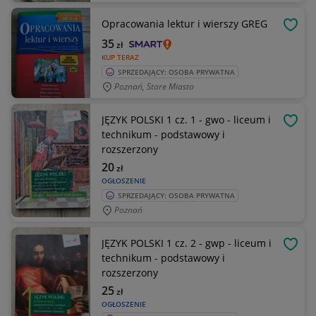
Opracowania lektur i wierszy GREG
OBSE
35
zł
KUP TERAZ
SPRZEDAJĄCY: OSOBA PRYWATNA
Poznań, Stare Miasto
JĘZYK POLSKI 1 cz. 1 - gwo - liceum i
OBSE
technikum - podstawowy i
rozszerzony
20
zł
OGŁOSZENIE
SPRZEDAJĄCY: OSOBA PRYWATNA
Poznań
JĘZYK POLSKI 1 cz. 2 - gwp - liceum i
OBSE
technikum - podstawowy i
rozszerzony
25
zł
OGŁOSZENIE