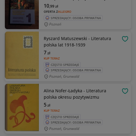
10
,99
zł
OFERTA Z
ALLEGRO
SPRZEDAJĄCY: OSOBA PRYWATNA
Poznań
Ryszard Matuszewski - Literatura
OBSE
polska lat 1918-1939
7
zł
KUP TERAZ
CZĘSTO SPRZEDAJE
SPRZEDAJĄCY: OSOBA PRYWATNA
Poznań, Grunwald
Alina Nofer-Ładyka - Literatura
OBSE
polska okresu pozytywizmu
5
zł
KUP TERAZ
CZĘSTO SPRZEDAJE
SPRZEDAJĄCY: OSOBA PRYWATNA
Poznań, Grunwald