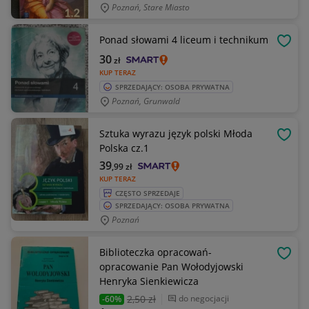
Poznań, Stare Miasto
Ponad słowami 4 liceum i technikum
OBSE
30
zł
KUP TERAZ
SPRZEDAJĄCY: OSOBA PRYWATNA
Poznań, Grunwald
Sztuka wyrazu język polski Młoda
OBSE
Polska cz.1
39
,99
zł
KUP TERAZ
CZĘSTO SPRZEDAJE
SPRZEDAJĄCY: OSOBA PRYWATNA
Poznań
Biblioteczka opracowań-
OBSE
opracowanie Pan Wołodyjowski
Henryka Sienkiewicza
2
,50 zł
do negocjacji
-60%