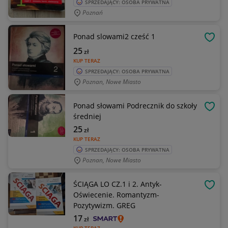
SPRZEDAJĄCY: OSOBA PRYWATNA
Poznań
Ponad slowami2 cześć 1
OBSE
25
zł
KUP TERAZ
SPRZEDAJĄCY: OSOBA PRYWATNA
Poznan, Nowe Miasto
Ponad słowami Podrecznik do szkoły
OBSE
średniej
25
zł
KUP TERAZ
SPRZEDAJĄCY: OSOBA PRYWATNA
Poznan, Nowe Miasto
ŚCIĄGA LO CZ.1 i 2. Antyk-
OBSE
Oświecenie. Romantyzm-
Pozytywizm. GREG
17
zł