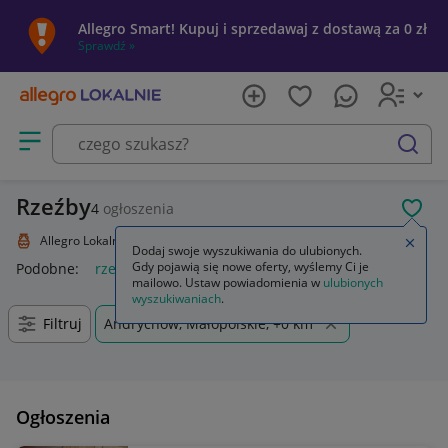
Allegro Smart! Kupuj i sprzedawaj z dostawą za 0 zł
Sprawdź »
Otwórz menu z kategoriami
szukaj
Rzeźby
4
ogłoszenia
POL
Allegro Lokalnie
Kolekcje i sztuka
Sztuka
Rzeźba
Zamkn
Dodaj swoje wyszukiwania do ulubionych.
Gdy pojawią się nowe oferty, wyślemy Ci je
Podobne:
rzeźba
rzeźba ogrodowa twarz
rzeźba kobiety
mailowo. Ustaw powiadomienia w
ulubionych
wyszukiwaniach
.
Filtruj
Andrychów, Małopolskie, +0 km
Ogłoszenia