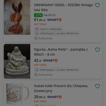
DREWNIANY ORZEŁ - RZEŹBA Vintage
OBSE
lata 90te
84
,99 zł
-27%
61
,99
zł
KUP TERAZ
CZĘSTO SPRZEDAJE
SPRZEDAJĄCY: OSOBA PRYWATNA
Andrychów
Figurka „Roma Pietà” – pamiątka z
OBSE
Włoch – 8 cm
42
zł
KUP TERAZ
SPRZEDAJĄCY: OSOBA PRYWATNA
Andrychów
Kubek Kotki Prezent dla Chłopaka,
OBSE
Dziewczyny
29
,99
zł
KUP TERAZ