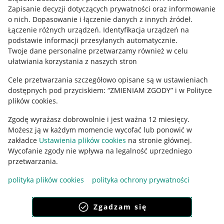
Informacje prawne
Zapisanie decyzji dotyczących prywatności oraz informowanie
o nich
.
Dopasowanie i łączenie danych z innych źródeł
.
Regulamin
Łączenie różnych urządzeń
.
Identyfikacja urządzeń na
podstawie informacji przesyłanych automatycznie
.
Polityka plików "cookies"
Twoje dane personalne przetwarzamy również w celu
ułatwiania korzystania z naszych stron
Ustawienia plików "cookies"
Cele przetwarzania szczegółowo opisane są w ustawieniach
Udostępnianie lokalizacji
dostępnych pod przyciskiem: “ZMIENIAM ZGODY” i w Polityce
Informacje dla Aktu o Usługach Cyfrowych
plików cookies.
Zgodę wyrażasz dobrowolnie i jest ważna 12 miesięcy.
Pobierz aplikację
Możesz ją w każdym momencie wycofać lub ponowić w
zakładce
Ustawienia plików cookies
na stronie głównej.
Wycofanie zgody nie wpływa na legalność uprzedniego
przetwarzania.
polityka plików cookies
polityka ochrony prywatności
Zgadzam się