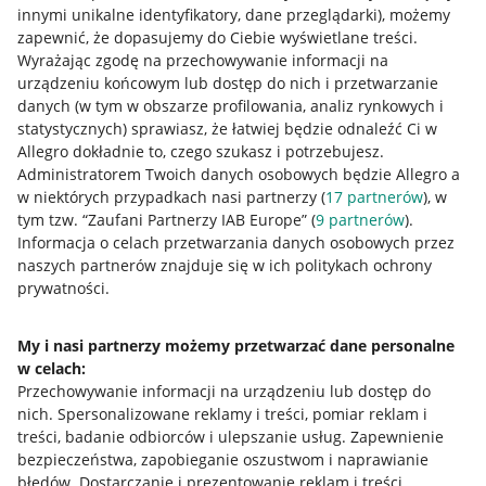
innymi unikalne identyfikatory, dane przeglądarki)
, możemy
zapewnić, że dopasujemy do Ciebie wyświetlane treści.
Wyrażając zgodę na przechowywanie informacji na
urządzeniu końcowym lub dostęp do nich i przetwarzanie
danych (w tym w obszarze profilowania, analiz rynkowych i
statystycznych) sprawiasz, że łatwiej będzie odnaleźć Ci w
Allegro dokładnie to, czego szukasz i potrzebujesz.
Administratorem Twoich danych osobowych będzie Allegro a
w niektórych przypadkach nasi partnerzy (
17
partnerów
), w
tym tzw. “Zaufani Partnerzy IAB Europe” (
9
partnerów
).
Przydatne informacje
Informacja o celach przetwarzania danych osobowych przez
naszych partnerów znajduje się w ich politykach ochrony
prywatności.
Jak to działa
Napisz do nas
My i nasi partnerzy możemy przetwarzać dane personalne
w celach:
Allegro Gadane dla sprzedających
Przechowywanie informacji na urządzeniu lub dostęp do
Allegro Gadane dla kupujących
nich
.
Spersonalizowane reklamy i treści, pomiar reklam i
treści, badanie odbiorców i ulepszanie usług
.
Zapewnienie
Mapa miejscowości
bezpieczeństwa, zapobieganie oszustwom i naprawianie
błędów
.
Dostarczanie i prezentowanie reklam i treści
.