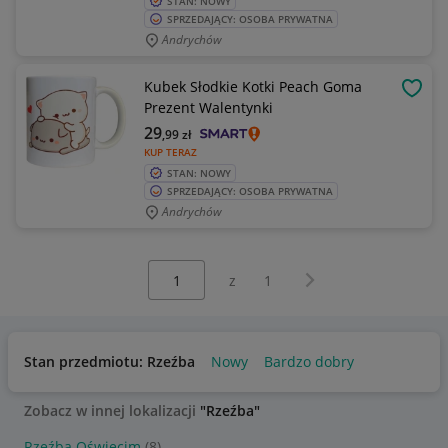
STAN: NOWY
SPRZEDAJĄCY: OSOBA PRYWATNA
Andrychów
Kubek Słodkie Kotki Peach Goma
OBSE
Prezent Walentynki
29
,99
zł
KUP TERAZ
STAN: NOWY
SPRZEDAJĄCY: OSOBA PRYWATNA
Andrychów
Wybierz stronę:
Następna strona
z
1
Stan przedmiotu: Rzeźba
Nowy
Bardzo dobry
Zobacz w innej lokalizacji
"Rzeźba"
Rzeźba Oświęcim
(8)