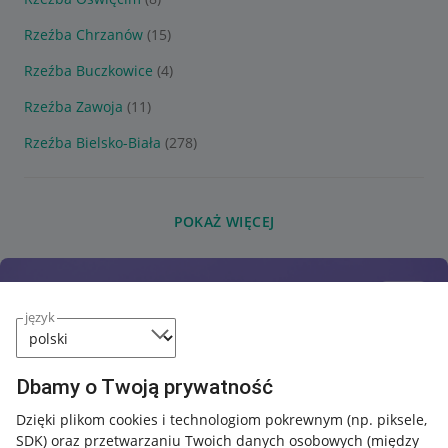
Rzeźba Chrzanów
(15)
Rzeźba Buczkowice
(4)
Rzeźba Zawoja
(11)
Rzeźba Bielsko-Biała
(278)
POKAŻ WIĘCEJ
język
Dbamy o Twoją prywatność
Dzięki plikom cookies i technologiom pokrewnym
(np. piksele,
SDK)
oraz przetwarzaniu Twoich danych osobowych
(między