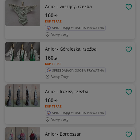
Anioł - wiszący, rzeźba
OBSE
160
zł
KUP TERAZ
SPRZEDAJĄCY: OSOBA PRYWATNA
Nowy Targ
Anioł - Góraleska, rzeźba
OBSE
160
zł
KUP TERAZ
SPRZEDAJĄCY: OSOBA PRYWATNA
Nowy Targ
Anioł - Irokez, rzeźba
OBSE
160
zł
KUP TERAZ
SPRZEDAJĄCY: OSOBA PRYWATNA
Nowy Targ
Anioł - Bordoszar
OBSE