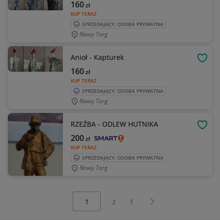
160
zł
KUP TERAZ
SPRZEDAJĄCY: OSOBA PRYWATNA
Nowy Targ
Anioł - Kapturek
OBSE
160
zł
KUP TERAZ
SPRZEDAJĄCY: OSOBA PRYWATNA
Nowy Targ
RZEŹBA - ODLEW HUTNIKA
OBSE
200
zł
KUP TERAZ
SPRZEDAJĄCY: OSOBA PRYWATNA
Nowy Targ
Wybierz stronę:
Następna strona
z
1