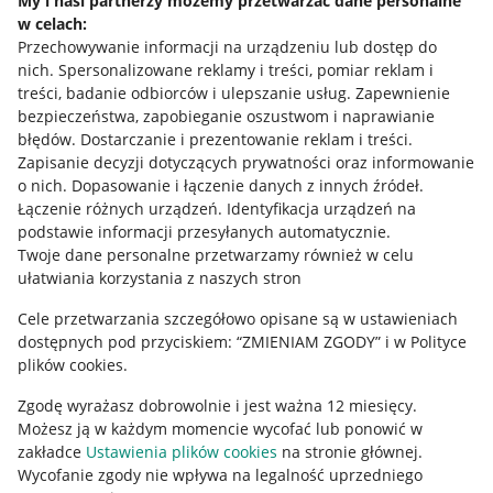
My i nasi partnerzy możemy przetwarzać dane personalne
w celach:
Allegro Gadane dla sprzedających
Przechowywanie informacji na urządzeniu lub dostęp do
Allegro Gadane dla kupujących
nich
.
Spersonalizowane reklamy i treści, pomiar reklam i
treści, badanie odbiorców i ulepszanie usług
.
Zapewnienie
Mapa miejscowości
bezpieczeństwa, zapobieganie oszustwom i naprawianie
błędów
.
Dostarczanie i prezentowanie reklam i treści
.
Informacje prawne
Zapisanie decyzji dotyczących prywatności oraz informowanie
o nich
.
Dopasowanie i łączenie danych z innych źródeł
.
Regulamin
Łączenie różnych urządzeń
.
Identyfikacja urządzeń na
podstawie informacji przesyłanych automatycznie
.
Polityka plików "cookies"
Twoje dane personalne przetwarzamy również w celu
ułatwiania korzystania z naszych stron
Ustawienia plików "cookies"
Cele przetwarzania szczegółowo opisane są w ustawieniach
Udostępnianie lokalizacji
dostępnych pod przyciskiem: “ZMIENIAM ZGODY” i w Polityce
Informacje dla Aktu o Usługach Cyfrowych
plików cookies.
Zgodę wyrażasz dobrowolnie i jest ważna 12 miesięcy.
Pobierz aplikację
Możesz ją w każdym momencie wycofać lub ponowić w
zakładce
Ustawienia plików cookies
na stronie głównej.
Wycofanie zgody nie wpływa na legalność uprzedniego