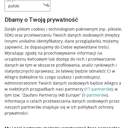
Dbamy o Twoją prywatność
Dzięki plikom cookies i technologiom pokrewnym
(np. piksele,
SDK)
oraz przetwarzaniu Twoich danych osobowych
(między
innymi unikalne identyfikatory, dane przeglądarki)
, możemy
zapewnić, że dopasujemy do Ciebie wyświetlane treści.
Wyrażając zgodę na przechowywanie informacji na
urządzeniu końcowym lub dostęp do nich i przetwarzanie
danych (w tym w obszarze profilowania, analiz rynkowych i
statystycznych) sprawiasz, że łatwiej będzie odnaleźć Ci w
Allegro dokładnie to, czego szukasz i potrzebujesz.
Administratorem Twoich danych osobowych będzie Allegro a
w niektórych przypadkach nasi partnerzy (
17
partnerów
), w
Nawigacja
tym tzw. “Zaufani Partnerzy IAB Europe” (
9
partnerów
).
Przydatne informacje
Informacja o celach przetwarzania danych osobowych przez
naszych partnerów znajduje się w ich politykach ochrony
prywatności.
Jak to działa
Napisz do nas