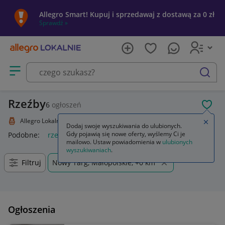
Allegro Smart! Kupuj i sprzedawaj z dostawą za 0 zł
Sprawdź »
Otwórz menu z kategoriami
szukaj
Rzeźby
6
ogłoszeń
POL
Allegro Lokalnie
Kolekcje i sztuka
Sztuka
Rzeźba
Zamkn
Dodaj swoje wyszukiwania do ulubionych.
Gdy pojawią się nowe oferty, wyślemy Ci je
Podobne:
rzeźba
rzeźba ogrodowa twarz
rzeźba kobiety
mailowo. Ustaw powiadomienia w
ulubionych
wyszukiwaniach
.
Filtruj
Nowy Targ, Małopolskie, +0 km
Ogłoszenia