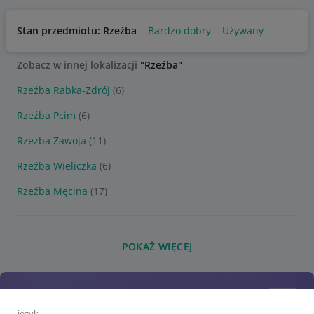
Stan przedmiotu: Rzeźba
Bardzo dobry
Używany
Zobacz w innej lokalizacji
"Rzeźba"
Rzeźba Rabka-Zdrój
(6)
Rzeźba Pcim
(6)
Rzeźba Zawoja
(11)
Rzeźba Wieliczka
(6)
Rzeźba Męcina
(17)
POKAŻ WIĘCEJ
język