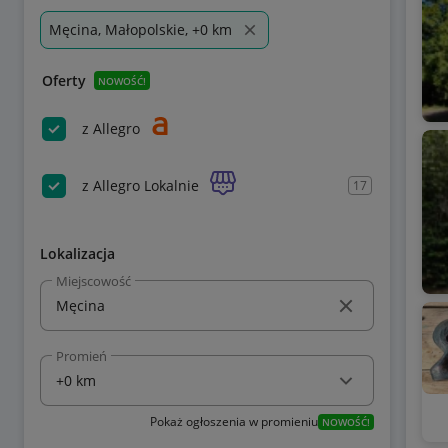
Męcina, Małopolskie, +0 km
Oferty
NOWOŚĆ!
z Allegro
z Allegro Lokalnie
17
Lokalizacja
Miejscowość
Promień
Pokaż ogłoszenia w promieniu
NOWOŚĆ!