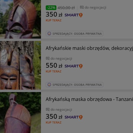
450
,00 zł
do negocjacji
-22%
350
zł
KUP TERAZ
SPRZEDAJĄCY: OSOBA PRYWATNA
Afrykańskie maski obrzędów, dekoracyj
do negocjacji
550
zł
KUP TERAZ
SPRZEDAJĄCY: OSOBA PRYWATNA
Afrykańską maska obrzędowa - Tanzan
do negocjacji
350
zł
KUP TERAZ