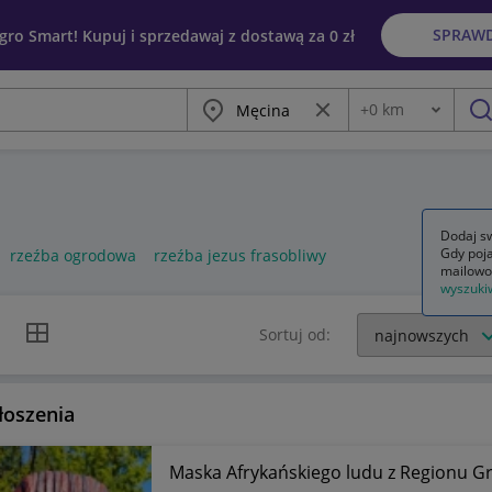
SPRAW
egro Smart! Kupuj i sprzedawaj z dostawą za 0 zł
Miasto
Wyczyść frazę
+
0
km
Odległość
szu
Dodaj sw
Gdy poja
rzeźba ogrodowa
rzeźba jezus frasobliwy
mailowo
wyszuki
k listy
Widok siatki
Sortuj od:
łoszenia
Maska Afrykańskiego ludu z Regionu Gr