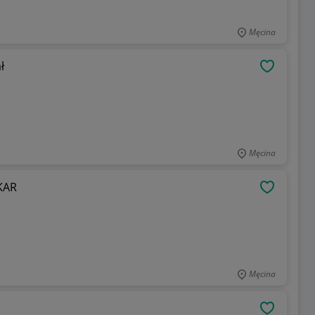
Męcina
ł
OBSERWU
Męcina
KAR
OBSERWU
Męcina
OBSERWU