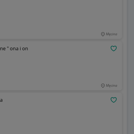
Męcina
ne " ona i on
OBSERWU
Męcina
ia
OBSERWU