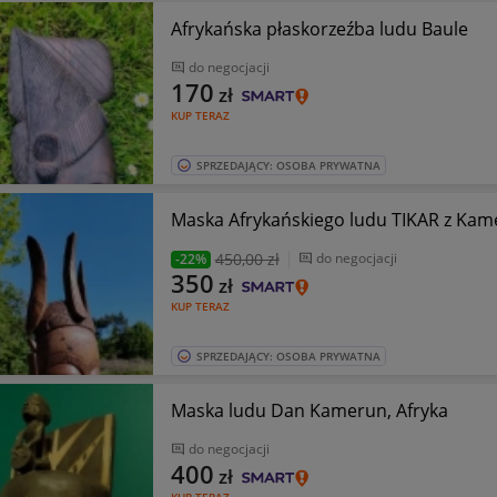
Afrykańska płaskorzeźba ludu Baule
do negocjacji
170
zł
KUP TERAZ
SPRZEDAJĄCY: OSOBA PRYWATNA
Maska Afrykańskiego ludu TIKAR z Ka
450
,00 zł
do negocjacji
-22%
350
zł
KUP TERAZ
SPRZEDAJĄCY: OSOBA PRYWATNA
Maska ludu Dan Kamerun, Afryka
do negocjacji
400
zł