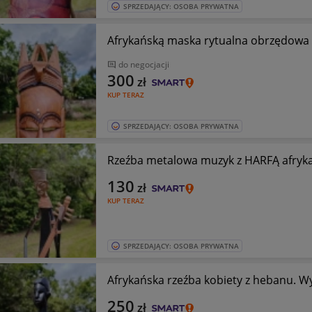
SPRZEDAJĄCY: OSOBA PRYWATNA
Afrykańską maska rytualna obrzędowa
do negocjacji
300
zł
KUP TERAZ
SPRZEDAJĄCY: OSOBA PRYWATNA
Rzeźba metalowa muzyk z HARFĄ afryk
130
zł
KUP TERAZ
SPRZEDAJĄCY: OSOBA PRYWATNA
Afrykańska rzeźba kobiety z hebanu. W
250
zł