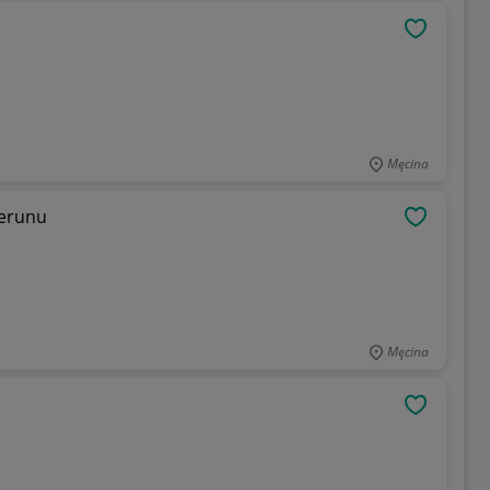
OBSERWU
Męcina
merunu
OBSERWU
Męcina
OBSERWU