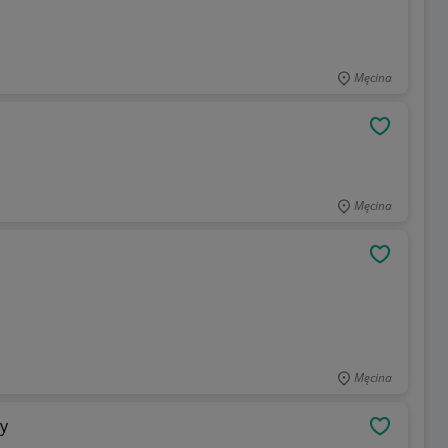
Męcina
OBSERWU
Męcina
OBSERWU
Męcina
y
OBSERWU