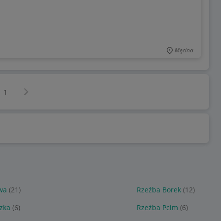
Męcina
Następna strona
z
1
wa
(21)
Rzeźba Borek
(12)
zka
(6)
Rzeźba Pcim
(6)