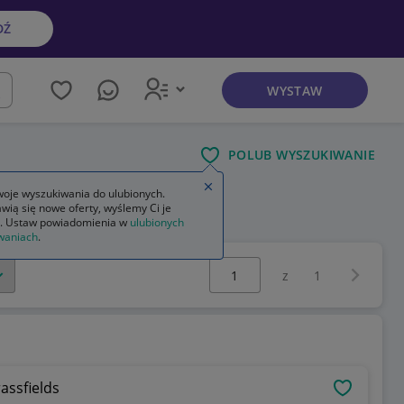
DŹ
WYSTAW
kaj
POLUB WYSZUKIWANIE
Zamknij wskazówkę
oje wyszukiwania do ulubionych.
wią się nowe oferty, wyślemy Ci je
. Ustaw powiadomienia w
ulubionych
waniach
.
Wybierz stronę:
Następna 
z
1
assfields
OBSERWU