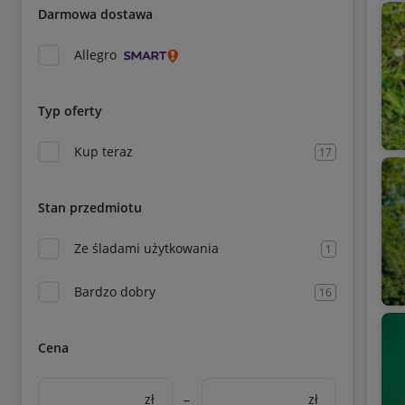
Darmowa dostawa
Allegro
Typ oferty
Kup teraz
17
Stan przedmiotu
Ze śladami użytkowania
1
Bardzo dobry
16
Cena
zł
–
zł