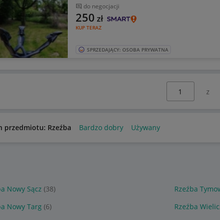
do negocjacji
250
zł
KUP TERAZ
SPRZEDAJĄCY: OSOBA PRYWATNA
Wybierz stronę:
n przedmiotu: Rzeźba
Bardzo dobry
Używany
ba Nowy Sącz
(38)
Rzeźba Tymo
ba Nowy Targ
(6)
Rzeźba Wielic