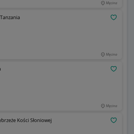
Męcina
 Tanzania
OBSERWU
Męcina
a
OBSERWU
Męcina
ybrzeże Kości Słoniowej
OBSERWU