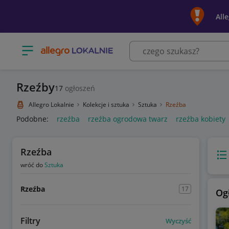
All
Otwórz menu z kategoriami
Rzeźby
17
ogłoszeń
Allegro Lokalnie
Kolekcje i sztuka
Sztuka
Rzeźba
Podobne:
rzeźba
rzeźba ogrodowa twarz
rzeźba kobiety
Rzeźba
Wido
wróć do
Sztuka
Rzeźba
17
Og
Filtry
Wyczyść