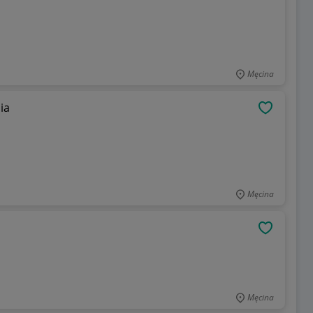
Męcina
ia
OBSERWU
Męcina
OBSERWU
Męcina