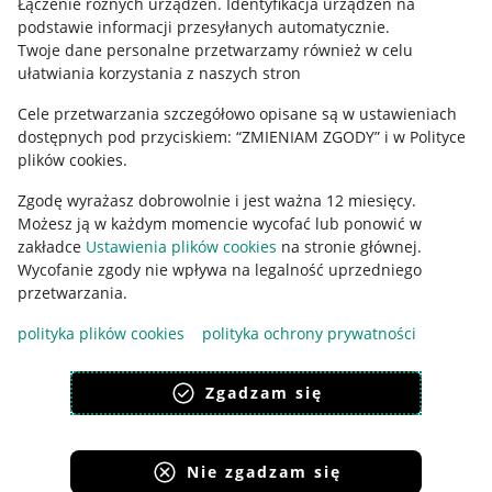
Łączenie różnych urządzeń
.
Identyfikacja urządzeń na
podstawie informacji przesyłanych automatycznie
.
Polityka plików "cookies"
Twoje dane personalne przetwarzamy również w celu
ułatwiania korzystania z naszych stron
Ustawienia plików "cookies"
Cele przetwarzania szczegółowo opisane są w ustawieniach
Udostępnianie lokalizacji
dostępnych pod przyciskiem: “ZMIENIAM ZGODY” i w Polityce
Informacje dla Aktu o Usługach Cyfrowych
plików cookies.
Zgodę wyrażasz dobrowolnie i jest ważna 12 miesięcy.
Pobierz aplikację
Możesz ją w każdym momencie wycofać lub ponowić w
zakładce
Ustawienia plików cookies
na stronie głównej.
Wycofanie zgody nie wpływa na legalność uprzedniego
przetwarzania.
polityka plików cookies
polityka ochrony prywatności
Zgadzam się
Nie zgadzam się
Korzystanie z serwisu oznacza akceptację
regulaminu
.