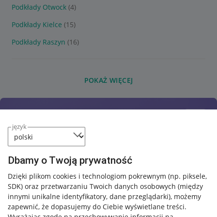
Podkłady Otwock
(4)
Podkłady Kielce
(15)
Podkłady Raszyn
(16)
POKAŻ WIĘCEJ
język
Dbamy o Twoją prywatność
Dzięki plikom cookies i technologiom pokrewnym
(np. piksele,
SDK)
oraz przetwarzaniu Twoich danych osobowych
(między
innymi unikalne identyfikatory, dane przeglądarki)
, możemy
zapewnić, że dopasujemy do Ciebie wyświetlane treści.
Wyrażając zgodę na przechowywanie informacji na