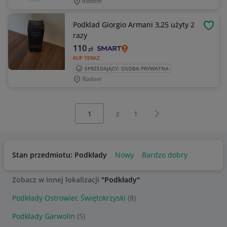
Radom
Podklad Giorgio Armani 3,25 użyty 2
OBSE
razy
110
zł
KUP TERAZ
SPRZEDAJĄCY: OSOBA PRYWATNA
Radom
Wybierz stronę:
Następna strona
z
1
Stan przedmiotu: Podkłady
Nowy
Bardzo dobry
Zobacz w innej lokalizacji
"Podkłady"
Podkłady Ostrowiec Świętokrzyski
(8)
Podkłady Garwolin
(5)