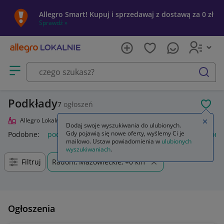
Allegro Smart! Kupuj i sprzedawaj z dostawą za 0 zł
Sprawdź »
Otwórz menu z kategoriami
szukaj
Podkłady
7
ogłoszeń
POL
Allegro Lokalnie
Uroda
Makijaż
Twarz
Podkłady
Zamkn
Dodaj swoje wyszukiwania do ulubionych.
Gdy pojawią się nowe oferty, wyślemy Ci je
Podobne:
podkłady
podkłady higieniczne
podkłady poporo
mailowo. Ustaw powiadomienia w
ulubionych
wyszukiwaniach
.
Filtruj
Radom, Mazowieckie, +0 km
Ogłoszenia