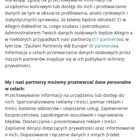
urządzeniu końcowym lub dostęp do nich i przetwarzanie
danych (w tym w obszarze profilowania, analiz rynkowych i
statystycznych) sprawiasz, że łatwiej będzie odnaleźć Ci w
Allegro dokładnie to, czego szukasz i potrzebujesz.
Administratorem Twoich danych osobowych będzie Allegro a
w niektórych przypadkach nasi partnerzy (
17
partnerów
), w
tym tzw. “Zaufani Partnerzy IAB Europe” (
9
partnerów
).
Przydatne informacje
Informacja o celach przetwarzania danych osobowych przez
naszych partnerów znajduje się w ich politykach ochrony
prywatności.
Jak to działa
Napisz do nas
My i nasi partnerzy możemy przetwarzać dane personalne
w celach:
Allegro Gadane dla sprzedających
Przechowywanie informacji na urządzeniu lub dostęp do
Allegro Gadane dla kupujących
nich
.
Spersonalizowane reklamy i treści, pomiar reklam i
treści, badanie odbiorców i ulepszanie usług
.
Zapewnienie
Mapa miejscowości
bezpieczeństwa, zapobieganie oszustwom i naprawianie
błędów
.
Dostarczanie i prezentowanie reklam i treści
.
Informacje prawne
Zapisanie decyzji dotyczących prywatności oraz informowanie
o nich
.
Dopasowanie i łączenie danych z innych źródeł
.
Regulamin