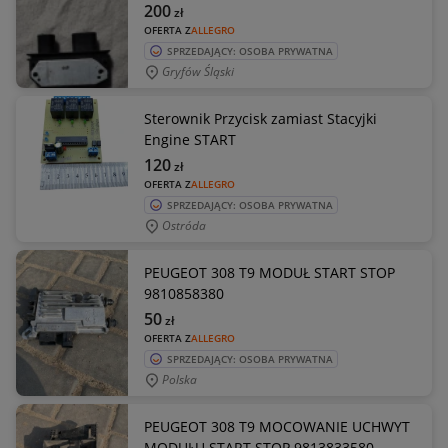
200
zł
OFERTA Z
ALLEGRO
SPRZEDAJĄCY: OSOBA PRYWATNA
Gryfów Śląski
Sterownik Przycisk zamiast Stacyjki
Engine START
120
zł
OFERTA Z
ALLEGRO
SPRZEDAJĄCY: OSOBA PRYWATNA
Ostróda
PEUGEOT 308 T9 MODUŁ START STOP
9810858380
50
zł
OFERTA Z
ALLEGRO
SPRZEDAJĄCY: OSOBA PRYWATNA
Polska
PEUGEOT 308 T9 MOCOWANIE UCHWYT
MODUŁU START STOP 9813833580