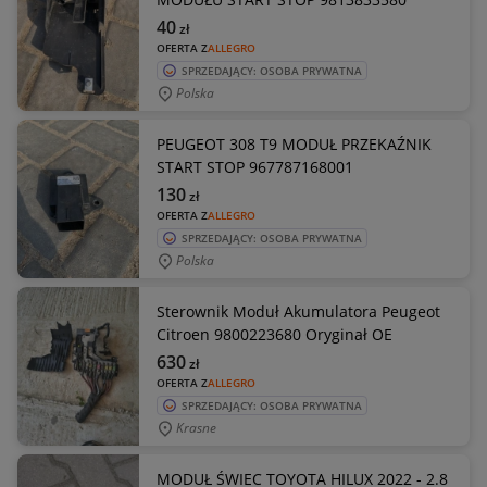
40
zł
OFERTA Z
ALLEGRO
SPRZEDAJĄCY: OSOBA PRYWATNA
Polska
PEUGEOT 308 T9 MODUŁ PRZEKAŹNIK
START STOP 967787168001
130
zł
OFERTA Z
ALLEGRO
SPRZEDAJĄCY: OSOBA PRYWATNA
Polska
Sterownik Moduł Akumulatora Peugeot
Citroen 9800223680 Oryginał OE
630
zł
OFERTA Z
ALLEGRO
SPRZEDAJĄCY: OSOBA PRYWATNA
Krasne
MODUŁ ŚWIEC TOYOTA HILUX 2022 - 2.8