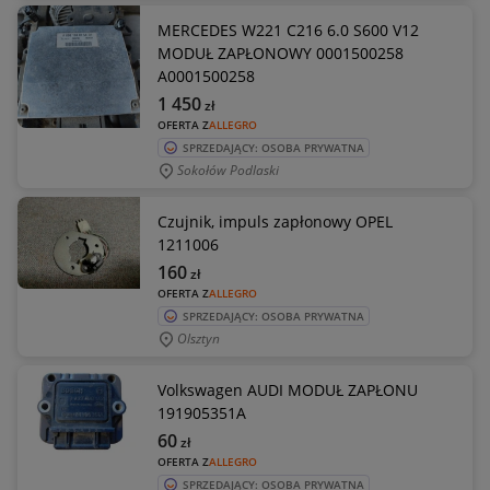
MERCEDES W221 C216 6.0 S600 V12
MODUŁ ZAPŁONOWY 0001500258
A0001500258
1 450
zł
OFERTA Z
ALLEGRO
SPRZEDAJĄCY: OSOBA PRYWATNA
Sokołów Podlaski
Czujnik, impuls zapłonowy OPEL
1211006
160
zł
OFERTA Z
ALLEGRO
SPRZEDAJĄCY: OSOBA PRYWATNA
Olsztyn
Volkswagen AUDI MODUŁ ZAPŁONU
191905351A
60
zł
OFERTA Z
ALLEGRO
SPRZEDAJĄCY: OSOBA PRYWATNA