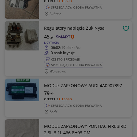
OFERTA Z
ALLEGRO
SPRZEDAJĄCY: OSOBA PRYWATNA
Lubasz
Regulatory napięcia Żuk Nysa
OBSE
45
zł
LICYTACJA
06:02:19
do końca
0 osób licytuje
CZĘSTO SPRZEDAJE
SPRZEDAJĄCY: OSOBA PRYWATNA
Warszawa
MODUŁ ZAPŁONOWY AUDI 4A0907397
79
zł
OFERTA Z
ALLEGRO
SPRZEDAJĄCY: OSOBA PRYWATNA
Łódź
MODUL ZAPŁONOWY PONTIAC FIREBIRD
2.8L-3.1L 466 8H03 GM