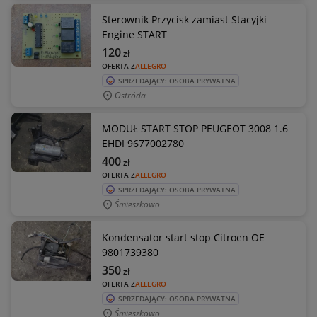
Sterownik Przycisk zamiast Stacyjki
Engine START
120
zł
OFERTA Z
ALLEGRO
SPRZEDAJĄCY: OSOBA PRYWATNA
Ostróda
MODUŁ START STOP PEUGEOT 3008 1.6
EHDI 9677002780
400
zł
OFERTA Z
ALLEGRO
SPRZEDAJĄCY: OSOBA PRYWATNA
Śmieszkowo
Kondensator start stop Citroen OE
9801739380
350
zł
OFERTA Z
ALLEGRO
SPRZEDAJĄCY: OSOBA PRYWATNA
Śmieszkowo