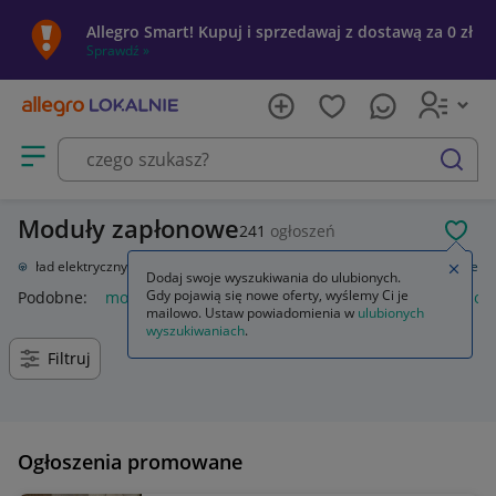
Allegro Smart! Kupuj i sprzedawaj z dostawą za 0 zł
Sprawdź »
Otwórz menu z kategoriami
szukaj
Moduły zapłonowe
241
ogłoszeń
POL
e
Układ elektryczny, zapłon
Układ elektryczny silnika
Moduły zapłonowe
Zamkn
Dodaj swoje wyszukiwania do ulubionych.
Gdy pojawią się nowe oferty, wyślemy Ci je
Podobne:
moduły zapłonowe
przejściówka modułu zapłono
mailowo. Ustaw powiadomienia w
ulubionych
wyszukiwaniach
.
Filtruj
Ogłoszenia promowane