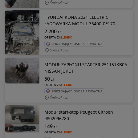
Śmieszkowo
HYUNDAI KONA 2021 ELECTRIC
ŁADOWARKA MODUŁ 36400-0E170
2 200
zł
OFERTA Z
ALLEGRO
SPRZEDAJĄCY: OSOBA PRYWATNA
Śmieszkowo
MODUŁ ZAPŁONU STARTER 251151KB0A
NISSAN JUKE I
50
zł
OFERTA Z
ALLEGRO
SPRZEDAJĄCY: OSOBA PRYWATNA
Śmieszkowo
Moduł start-stop Peugeot Citroen
9802096780
149
zł
OFERTA Z
ALLEGRO