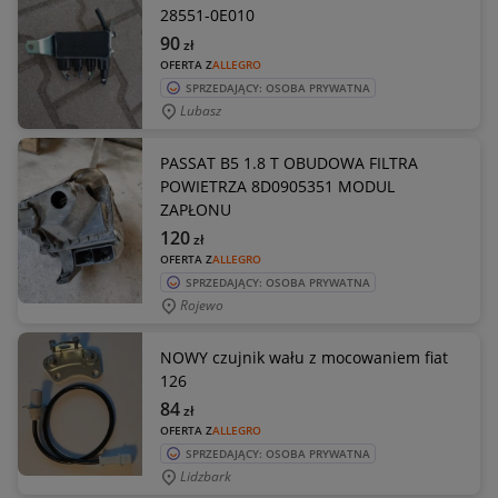
28551-0E010
90
zł
OFERTA Z
ALLEGRO
SPRZEDAJĄCY: OSOBA PRYWATNA
Lubasz
PASSAT B5 1.8 T OBUDOWA FILTRA
POWIETRZA 8D0905351 MODUL
ZAPŁONU
120
zł
OFERTA Z
ALLEGRO
SPRZEDAJĄCY: OSOBA PRYWATNA
Rojewo
NOWY czujnik wału z mocowaniem fiat
126
84
zł
OFERTA Z
ALLEGRO
SPRZEDAJĄCY: OSOBA PRYWATNA
Lidzbark