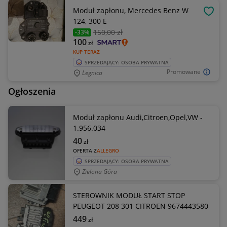
Moduł zapłonu, Mercedes Benz W
OBSE
124, 300 E
150
,00 zł
-33%
100
zł
KUP TERAZ
SPRZEDAJĄCY: OSOBA PRYWATNA
Promowane
Legnica
Ogłoszenia
Moduł zapłonu Audi,Citroen,Opel,VW -
1.956.034
40
zł
OFERTA Z
ALLEGRO
SPRZEDAJĄCY: OSOBA PRYWATNA
Zielona Góra
STEROWNIK MODUŁ START STOP
PEUGEOT 208 301 CITROEN 9674443580
449
zł