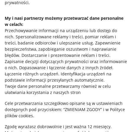
prywatności.
Jak to działa
Napisz do nas
My i nasi partnerzy możemy przetwarzać dane personalne
w celach:
Allegro Gadane dla sprzedających
Przechowywanie informacji na urządzeniu lub dostęp do
Allegro Gadane dla kupujących
nich
.
Spersonalizowane reklamy i treści, pomiar reklam i
treści, badanie odbiorców i ulepszanie usług
.
Zapewnienie
Mapa miejscowości
bezpieczeństwa, zapobieganie oszustwom i naprawianie
błędów
.
Dostarczanie i prezentowanie reklam i treści
.
Informacje prawne
Zapisanie decyzji dotyczących prywatności oraz informowanie
o nich
.
Dopasowanie i łączenie danych z innych źródeł
.
Regulamin
Łączenie różnych urządzeń
.
Identyfikacja urządzeń na
podstawie informacji przesyłanych automatycznie
.
Polityka plików "cookies"
Twoje dane personalne przetwarzamy również w celu
ułatwiania korzystania z naszych stron
Ustawienia plików "cookies"
Cele przetwarzania szczegółowo opisane są w ustawieniach
Udostępnianie lokalizacji
dostępnych pod przyciskiem: “ZMIENIAM ZGODY” i w Polityce
Informacje dla Aktu o Usługach Cyfrowych
plików cookies.
Zgodę wyrażasz dobrowolnie i jest ważna 12 miesięcy.
Pobierz aplikację