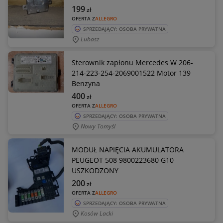
199
zł
OFERTA Z
ALLEGRO
SPRZEDAJĄCY: OSOBA PRYWATNA
Lubasz
Sterownik zapłonu Mercedes W 206-
214-223-254-2069001522 Motor 139
Benzyna
400
zł
OFERTA Z
ALLEGRO
SPRZEDAJĄCY: OSOBA PRYWATNA
Nowy Tomyśl
MODUŁ NAPIĘCIA AKUMULATORA
PEUGEOT 508 9800223680 G10
USZKODZONY
200
zł
OFERTA Z
ALLEGRO
SPRZEDAJĄCY: OSOBA PRYWATNA
Kosów Lacki