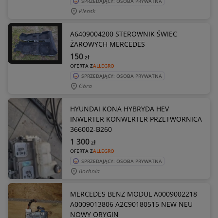
SPRZEDAJĄCY: OSOBA PRYWATNA
Piensk
A6409004200 STEROWNIK ŚWIEC
ŻAROWYCH MERCEDES
150
zł
OFERTA Z
ALLEGRO
SPRZEDAJĄCY: OSOBA PRYWATNA
Góra
HYUNDAI KONA HYBRYDA HEV
INWERTER KONWERTER PRZETWORNICA
366002-B260
1 300
zł
OFERTA Z
ALLEGRO
SPRZEDAJĄCY: OSOBA PRYWATNA
Bochnia
MERCEDES BENZ MODUL A0009002218
A0009013806 A2C90180515 NEW NEU
NOWY ORYGIN