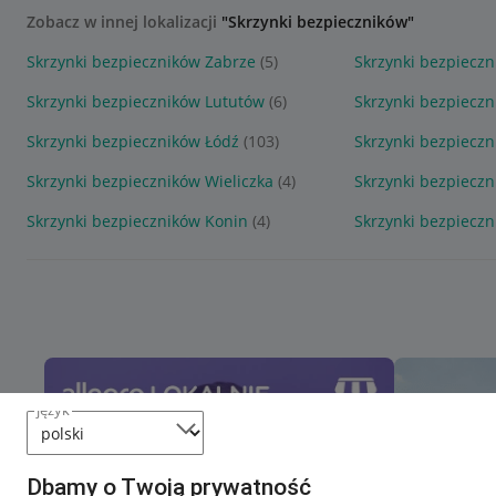
Zobacz w innej lokalizacji
"Skrzynki bezpieczników"
Skrzynki bezpieczników Zabrze
(5)
Skrzynki bezpiecz
Skrzynki bezpieczników Lututów
(6)
Skrzynki bezpiecz
Skrzynki bezpieczników Łódź
(103)
Skrzynki bezpiecz
Skrzynki bezpieczników Wieliczka
(4)
Skrzynki bezpieczn
Skrzynki bezpieczników Konin
(4)
Skrzynki bezpiecz
język
Dbamy o Twoją prywatność