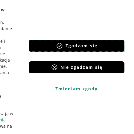
e w
ch
.
adanie
e i
Zgadzam się
h
nie
ikacja
nie
.
Nie zgadzam się
iania
Zmieniam zgody
e
sz ją w
nia
ywa na