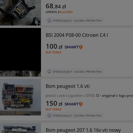
68
,84
zł
OFERTA Z
ALLEGRO
SPRZEDAJĄCY: OSOBA PRYWATNA
BSI 2004 P08-00 Citroen C4 I
100
zł
KUP TERAZ
SPRZEDAJĄCY: OSOBA PRYWATNA
Bsm peugeot 1.6 vti
Jakość części (zgodnie z GVO):
O - oryginał z logo pr
150
zł
KUP TERAZ
SPRZEDAJĄCY: OSOBA PRYWATNA
Bsm peugeot 207 1.6 16v vti nowy