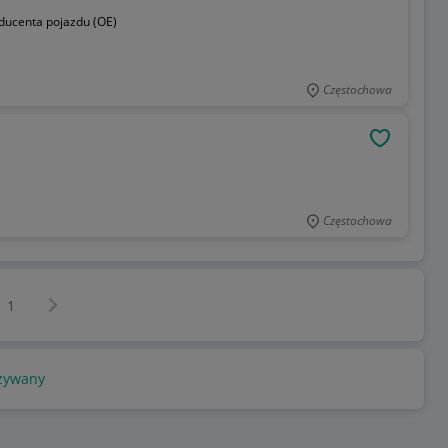
oducenta pojazdu (OE)
Częstochowa
OBSERWU
Częstochowa
Następna strona
z
1
żywany