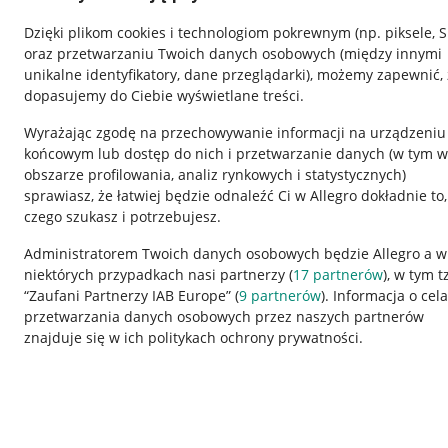
Dzięki plikom cookies i technologiom pokrewnym
(np. piksele, 
oraz przetwarzaniu Twoich danych osobowych
(między innymi
unikalne identyfikatory, dane przeglądarki)
, możemy zapewnić, 
dopasujemy do Ciebie wyświetlane treści.
Wyrażając zgodę na przechowywanie informacji na urządzeniu
końcowym lub dostęp do nich i przetwarzanie danych (w tym w
obszarze profilowania, analiz rynkowych i statystycznych)
sprawiasz, że łatwiej będzie odnaleźć Ci w Allegro dokładnie to,
czego szukasz i potrzebujesz.
Przydatne informacje
Informacje p
Administratorem Twoich danych osobowych będzie Allegro a w
niektórych przypadkach nasi partnerzy (
17
partnerów
), w tym t
Jak to działa
Regulamin
“Zaufani Partnerzy IAB Europe” (
9
partnerów
). Informacja o cel
Napisz do nas
Polityka plików
przetwarzania danych osobowych przez naszych partnerów
znajduje się w ich politykach ochrony prywatności.
Allegro Gadane dla sprzedających
Ustawienia plik
Allegro Gadane dla kupujących
Udostępnianie l
Mapa miejscowości
Informacje dla