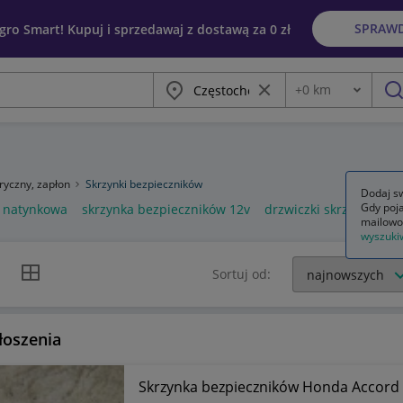
SPRAW
egro Smart! Kupuj i sprzedawaj z dostawą za 0 zł
Miasto
Wyczyść frazę
+
0
km
Odległość
szu
tryczny, zapłon
Skrzynki bezpieczników
Dodaj sw
Gdy poja
w natynkowa
skrzynka bezpieczników 12v
drzwiczki skrzynki bez
mailowo
wyszuki
k listy
Widok siatki
Sortuj od:
łoszenia
Skrzynka bezpieczników Honda Accord 6