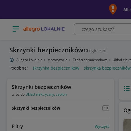
All
Otwórz menu z kategoriami
Skrzynki bezpieczników
10
ogłoszeń
Allegro Lokalnie
Motoryzacja
Części samochodowe
Układ elek
Podobne:
skrzynka bezpieczników
skrzynka bezpiecznikó
Skrzynki bezpieczników
Wido
wróć do
Układ elektryczny, zapłon
Skrzynki bezpieczników
10
Og
Filtry
Wyczyść