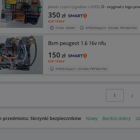
Jakość części (zgodnie z GVO):
O - oryginał z logo pr
350
zł
KUP TERAZ
STAN: NOWY
SPRZEDAJĄCY: OSOBA PRYWATNA
Bsm peugeot 1.6 16v nfu
150
zł
KUP TERAZ
SPRZEDAJĄCY: OSOBA PRYWATNA
Wybierz stronę:
n przedmiotu: Skrzynki bezpieczników
Nowy
Bardzo dobry
U