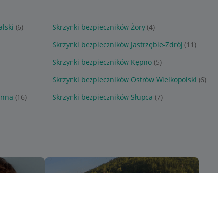
lski
(6)
Skrzynki bezpieczników Żory
(4)
Skrzynki bezpieczników Jastrzębie-Zdrój
(11)
Skrzynki bezpieczników Kępno
(5)
Skrzynki bezpieczników Ostrów Wielkopolski
(6)
enna
(16)
Skrzynki bezpieczników Słupca
(7)