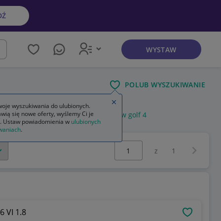
DŹ
WYSTAW
kaj
POLUB WYSZUKIWANIE
Zamknij wskazówkę
oje wyszukiwania do ulubionych.
wią się nowe oferty, wyślemy Ci je
piecznikowej
skrzynka bezpieczników golf 4
. Ustaw powiadomienia w
ulubionych
waniach
.
Wybierz stronę:
Następna 
z
1
 VI 1.8
OBSERWU