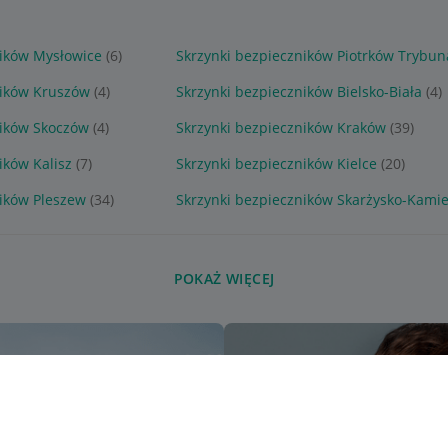
ników Mysłowice
(6)
Skrzynki bezpieczników Piotrków Trybuna
ników Kruszów
(4)
Skrzynki bezpieczników Bielsko-Biała
(4)
ników Skoczów
(4)
Skrzynki bezpieczników Kraków
(39)
ików Kalisz
(7)
Skrzynki bezpieczników Kielce
(20)
ników Pleszew
(34)
Skrzynki bezpieczników Skarżysko-Kami
POKAŻ WIĘCEJ