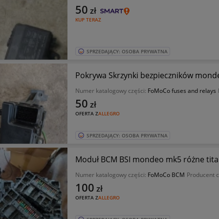
50
zł
KUP TERAZ
SPRZEDAJĄCY: OSOBA PRYWATNA
Pokrywa Skrzynki bezpieczników mon
Numer katalogowy części:
FoMoCo fuses and relays
50
zł
OFERTA Z
ALLEGRO
SPRZEDAJĄCY: OSOBA PRYWATNA
Moduł BCM BSI mondeo mk5 różne tita
Numer katalogowy części:
FoMoCo BCM
Producent c
100
zł
OFERTA Z
ALLEGRO