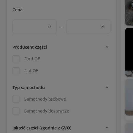
Cena
zł
–
zł
Producent części
Ford OE
Fiat OE
Typ samochodu
Samochody osobowe
Samochody dostawcze
Jakość części (zgodnie z GVO)