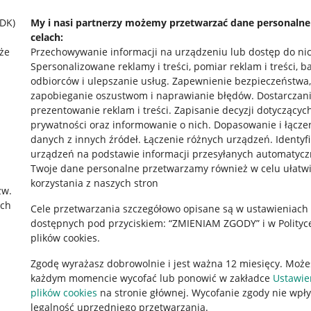
SDK)
My i nasi partnerzy możemy przetwarzać dane personaln
celach:
że
Przechowywanie informacji na urządzeniu lub dostęp do ni
Spersonalizowane reklamy i treści, pomiar reklam i treści, b
odbiorców i ulepszanie usług
.
Zapewnienie bezpieczeństwa,
zapobieganie oszustwom i naprawianie błędów
.
Dostarczani
prezentowanie reklam i treści
.
Zapisanie decyzji dotyczącyc
prywatności oraz informowanie o nich
.
Dopasowanie i łącze
danych z innych źródeł
.
Łączenie różnych urządzeń
.
Identyf
urządzeń na podstawie informacji przesyłanych automatycz
rawne
Pobierz aplikację
Twoje dane personalne przetwarzamy również w celu ułatw
korzystania z naszych stron
zw.
ach
Cele przetwarzania szczegółowo opisane są w ustawieniach
 "cookies"
dostępnych pod przyciskiem: “ZMIENIAM ZGODY” i w Polityc
plików cookies.
ów "cookies"
Zgodę wyrażasz dobrowolnie i jest ważna 12 miesięcy. Może
okalizacji
każdym momencie wycofać lub ponowić w zakładce
Ustawie
 Aktu o Usługach Cyfrowych
plików cookies
na stronie głównej. Wycofanie zgody nie wpł
legalność uprzedniego przetwarzania.