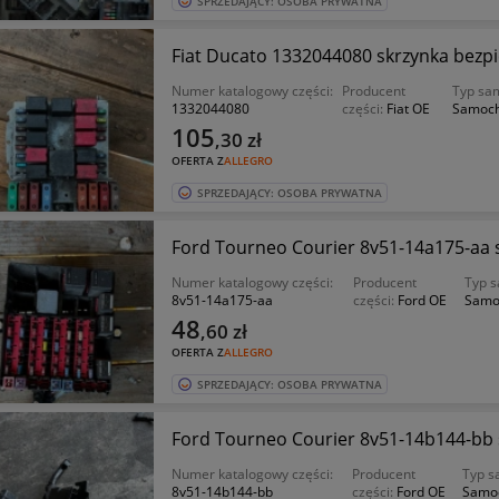
SPRZEDAJĄCY: OSOBA PRYWATNA
Fiat Ducato 1332044080 skrzynka bezp
Numer katalogowy części:
Producent
Typ sa
1332044080
części:
Fiat OE
Samoch
105
,30
zł
OFERTA Z
ALLEGRO
SPRZEDAJĄCY: OSOBA PRYWATNA
Ford Tourneo Courier 8v51-14a175-aa 
Numer katalogowy części:
Producent
Typ 
8v51-14a175-aa
części:
Ford OE
Samo
48
,60
zł
OFERTA Z
ALLEGRO
SPRZEDAJĄCY: OSOBA PRYWATNA
Ford Tourneo Courier 8v51-14b144-bb 
Numer katalogowy części:
Producent
Typ s
8v51-14b144-bb
części:
Ford OE
Samo