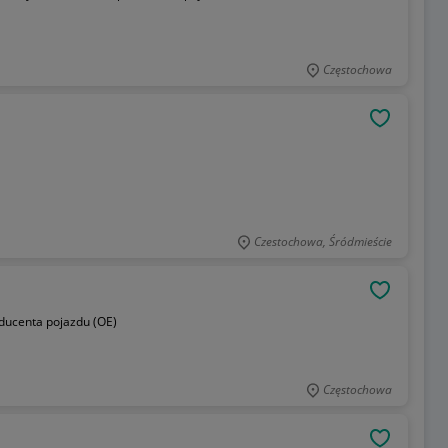
Częstochowa
OBSERWU
Czestochowa, Śródmieście
OBSERWU
oducenta pojazdu (OE)
Częstochowa
OBSERWU