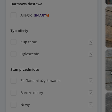
Darmowa dostawa
Allegro
Typ oferty
Kup teraz
5
Ogłoszenie
5
Stan przedmiotu
Ze śladami użytkowania
7
Bardzo dobry
2
Nowy
1