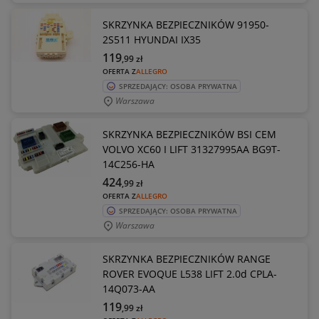
SKRZYNKA BEZPIECZNIKÓW 91950-
2S511 HYUNDAI IX35
119
,99
zł
OFERTA Z
ALLEGRO
SPRZEDAJĄCY: OSOBA PRYWATNA
Warszawa
SKRZYNKA BEZPIECZNIKÓW BSI CEM
VOLVO XC60 I LIFT 31327995AA BG9T-
14C256-HA
424
,99
zł
OFERTA Z
ALLEGRO
SPRZEDAJĄCY: OSOBA PRYWATNA
Warszawa
SKRZYNKA BEZPIECZNIKÓW RANGE
ROVER EVOQUE L538 LIFT 2.0d CPLA-
14Q073-AA
119
,99
zł