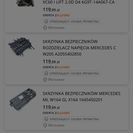
XC60 I LIFT 2.0D D4 6G9T-14A067-CA
119
,99
zł
OFERTA Z
ALLEGRO
SPRZEDAJĄCY: OSOBA PRYWATNA
Warszawa
SKRZYNKA BEZPIECZNIKÓW
ROZDZIELACZ NAPIĘCIA MERCEDES C
W205 A2055402850
119
,99
zł
OFERTA Z
ALLEGRO
SPRZEDAJĄCY: OSOBA PRYWATNA
Warszawa
SKRZYNKA BEZPIECZNIKÓW MERCEDES
ML W164 GL X164 1645450201
119
,99
zł
OFERTA Z
ALLEGRO
SPRZEDAJĄCY: OSOBA PRYWATNA
Warszawa