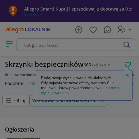
Allegro Smart! Kupuj i sprzedawaj z dostawą za 0 zł
Sprawdź »
Otwórz menu z kategoriami
szukaj
Skrzynki bezpieczników
665
ogłoszeń
POL
Części samochodowe
Układ elektryczny, zapłon
Skrzynki bezpieczników
Zamkn
Dodaj swoje wyszukiwania do ulubionych.
Gdy pojawią się nowe oferty, wyślemy Ci je
Podobne:
skrzynka bezpieczników
skrzynka bezpieczników n
mailowo. Ustaw powiadomienia w
ulubionych
wyszukiwaniach
.
Filtruj
Warszawa, Mazowieckie, +0 km
Ogłoszenia