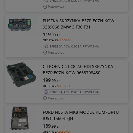
SPRZEDAJĄCY: OSOBA PRYWATNA
Warszawa
PUSZKA SKRZYNKA BEZPIECZNIKÓW
9389068 BMW 3 F30 F31
119
,99
zł
OFERTA Z
ALLEGRO
SPRZEDAJĄCY: OSOBA PRYWATNA
Warszawa
CITROEN C4 I C8 2.0 HDI SKRZYNKA
BEZPIECZNIKÓW 9663798480
199
,99
zł
OFERTA Z
ALLEGRO
SPRZEDAJĄCY: OSOBA PRYWATNA
Warszawa
FORD FIESTA MK8 MODUŁ KOMFORTU
JU5T-15604-EJH
169
,99
zł
OFERTA Z
ALLEGRO