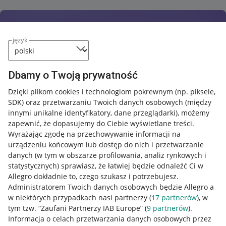
język
Dbamy o Twoją prywatność
Dzięki plikom cookies i technologiom pokrewnym
(np. piksele,
SDK)
oraz przetwarzaniu Twoich danych osobowych
(między
innymi unikalne identyfikatory, dane przeglądarki)
, możemy
zapewnić, że dopasujemy do Ciebie wyświetlane treści.
Wyrażając zgodę na przechowywanie informacji na
urządzeniu końcowym lub dostęp do nich i przetwarzanie
danych (w tym w obszarze profilowania, analiz rynkowych i
statystycznych) sprawiasz, że łatwiej będzie odnaleźć Ci w
Allegro dokładnie to, czego szukasz i potrzebujesz.
Administratorem Twoich danych osobowych będzie Allegro a
w niektórych przypadkach nasi partnerzy (
17
partnerów
), w
Nawigacja
tym tzw. “Zaufani Partnerzy IAB Europe” (
9
partnerów
).
Przydatne informacje
Informacja o celach przetwarzania danych osobowych przez