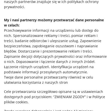
naszych partnerów znajduje się w ich politykach ochrony
prywatności.
Jak to działa
Napisz do nas
My i nasi partnerzy możemy przetwarzać dane personalne
w celach:
Allegro Gadane dla sprzedających
Przechowywanie informacji na urządzeniu lub dostęp do
Allegro Gadane dla kupujących
nich
.
Spersonalizowane reklamy i treści, pomiar reklam i
treści, badanie odbiorców i ulepszanie usług
.
Zapewnienie
Mapa miejscowości
bezpieczeństwa, zapobieganie oszustwom i naprawianie
błędów
.
Dostarczanie i prezentowanie reklam i treści
.
Informacje prawne
Zapisanie decyzji dotyczących prywatności oraz informowanie
o nich
.
Dopasowanie i łączenie danych z innych źródeł
.
Regulamin
Łączenie różnych urządzeń
.
Identyfikacja urządzeń na
podstawie informacji przesyłanych automatycznie
.
Polityka plików "cookies"
Twoje dane personalne przetwarzamy również w celu
ułatwiania korzystania z naszych stron
Ustawienia plików "cookies"
Cele przetwarzania szczegółowo opisane są w ustawieniach
Udostępnianie lokalizacji
dostępnych pod przyciskiem: “ZMIENIAM ZGODY” i w Polityce
Informacje dla Aktu o Usługach Cyfrowych
plików cookies.