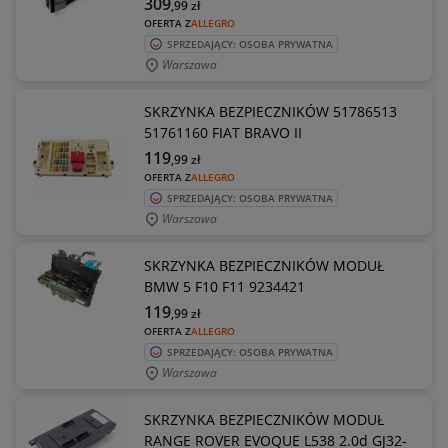
309
,99
zł
OFERTA Z
ALLEGRO
SPRZEDAJĄCY: OSOBA PRYWATNA
Warszawa
SKRZYNKA BEZPIECZNIKÓW 51786513
51761160 FIAT BRAVO II
119
,99
zł
OFERTA Z
ALLEGRO
SPRZEDAJĄCY: OSOBA PRYWATNA
Warszawa
SKRZYNKA BEZPIECZNIKÓW MODUŁ
BMW 5 F10 F11 9234421
119
,99
zł
OFERTA Z
ALLEGRO
SPRZEDAJĄCY: OSOBA PRYWATNA
Warszawa
SKRZYNKA BEZPIECZNIKÓW MODUŁ
RANGE ROVER EVOQUE L538 2.0d GJ32-