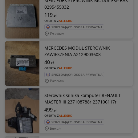
MERCEDES STEROWNIK MODUŁ ESP BAS
0295455032
119
zł
OFERTA Z
ALLEGRO
SPRZEDAJĄCY: OSOBA PRYWATNA
Wrocław
MERCEDES MODUŁ STEROWNIK
ZAWIESZENIA A2129003608
40
zł
OFERTA Z
ALLEGRO
SPRZEDAJĄCY: OSOBA PRYWATNA
Wrocław
Sterownik silnika komputer RENAULT
MASTER III 237108788r 237106117r
499
zł
OFERTA Z
ALLEGRO
SPRZEDAJĄCY: OSOBA PRYWATNA
Bieruń