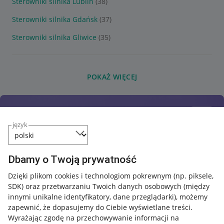
Sterowniki silnika Lublin
(38)
Sterowniki silnika Gdańsk
(37)
Sterowniki silnika Gliwice
(35)
POKAŻ WIĘCEJ
język
Dbamy o Twoją prywatność
Dzięki plikom cookies i technologiom pokrewnym
(np. piksele,
SDK)
oraz przetwarzaniu Twoich danych osobowych
(między
innymi unikalne identyfikatory, dane przeglądarki)
, możemy
zapewnić, że dopasujemy do Ciebie wyświetlane treści.
Wyrażając zgodę na przechowywanie informacji na