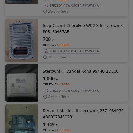
SPRZEDAJĄCY: OSOBA PRYWATNA
Zielona Góra
Jeep Grand Cherokee WK2 3.6 sterownik
P05150987AB
700
zł
OFERTA Z
ALLEGRO
SPRZEDAJĄCY: OSOBA PRYWATNA
Zielona Góra
Sterownik Hyundai Kona 95440-2DLC0
1 000
zł
OFERTA Z
ALLEGRO
SPRZEDAJĄCY: OSOBA PRYWATNA
Zielona Góra
Renault Master III sterownik 237103907S
A3C0078480201
1 349
zł
OFERTA Z
ALLEGRO