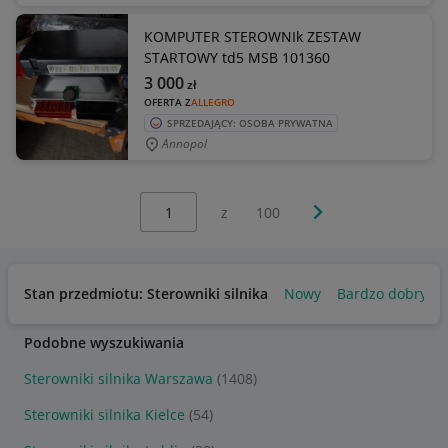
KOMPUTER STEROWNIk ZESTAW
STARTOWY td5 MSB 101360
3 000
zł
OFERTA Z
ALLEGRO
SPRZEDAJĄCY: OSOBA PRYWATNA
Annopol
Wybierz stronę:
Następna strona
z
100
Stan przedmiotu: Sterowniki silnika
Nowy
Bardzo dobry
Podobne wyszukiwania
Sterowniki silnika Warszawa
(1408)
Sterowniki silnika Kielce
(54)