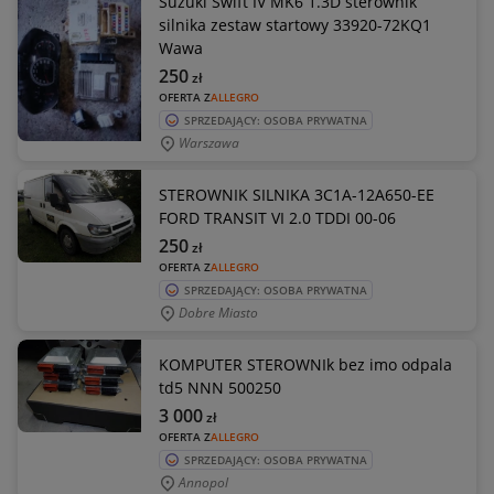
Suzuki Swift IV MK6 1.3D sterownik
silnika zestaw startowy 33920-72KQ1
Wawa
250
zł
OFERTA Z
ALLEGRO
SPRZEDAJĄCY: OSOBA PRYWATNA
Warszawa
STEROWNIK SILNIKA 3C1A-12A650-EE
FORD TRANSIT VI 2.0 TDDI 00-06
250
zł
OFERTA Z
ALLEGRO
SPRZEDAJĄCY: OSOBA PRYWATNA
Dobre Miasto
KOMPUTER STEROWNIk bez imo odpala
td5 NNN 500250
3 000
zł
OFERTA Z
ALLEGRO
SPRZEDAJĄCY: OSOBA PRYWATNA
Annopol