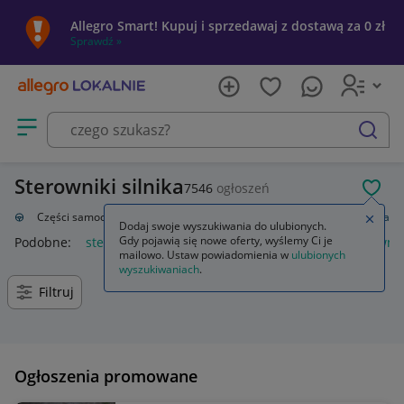
Allegro Smart! Kupuj i sprzedawaj z dostawą za 0 zł
Sprawdź »
Otwórz menu z kategoriami
szukaj
Sterowniki silnika
7546
ogłoszeń
POL
zacja
Części samochodowe
Układ elektryczny, zapłon
Sterowniki silnika
Zamkn
Dodaj swoje wyszukiwania do ulubionych.
Gdy pojawią się nowe oferty, wyślemy Ci je
Podobne:
sterownik silnika
sterownik silnika bldc
sterownik
mailowo. Ustaw powiadomienia w
ulubionych
wyszukiwaniach
.
Filtruj
Ogłoszenia promowane