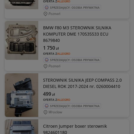
OFERTA Z
ALLEGRO
SPRZEDAJĄCY: OSOBA PRYWATNA
Poznań
BMW F80 M3 STEROWNIK SILNIKA
KOMPUTER DME 170535533 ECU
8679840
1 750
zł
OFERTA Z
ALLEGRO
SPRZEDAJĄCY: OSOBA PRYWATNA
Poznań
STEROWNIK SILNIKA JEEP COMPASS 2.0
DIESEL ROK 2017-2024 nr. 0260004410
499
zł
OFERTA Z
ALLEGRO
SPRZEDAJĄCY: OSOBA PRYWATNA
Wroclaw
Citroen Jumper boxer sterownik
9824601180