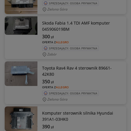
SPRZEDAJĄCY: OSOBA PRYWATNA
Zielona Góra
Skoda Fabia 1.4 TDI AMF komputer
045906019BM
300
zł
OFERTA Z
ALLEGRO
SPRZEDAJĄCY: OSOBA PRYWATNA
Zabór
Toyota Rav4 Rav 4 sterownik 89661-
42K80
350
zł
OFERTA Z
ALLEGRO
SPRZEDAJĄCY: OSOBA PRYWATNA
Zielona Góra
Komputer sterownik silnika Hyundai
391A1-03HK0
390
zł