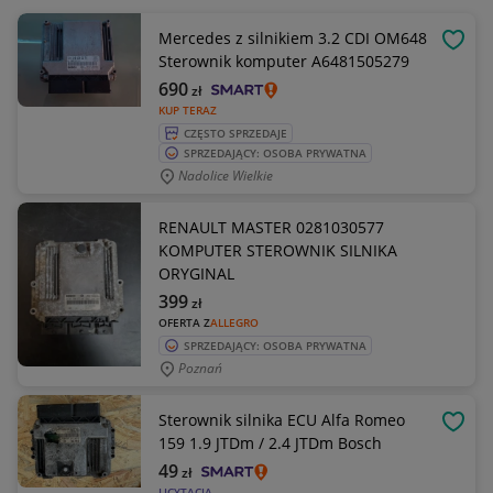
Mercedes z silnikiem 3.2 CDI OM648
OBSE
Sterownik komputer A6481505279
690
zł
KUP TERAZ
CZĘSTO SPRZEDAJE
SPRZEDAJĄCY: OSOBA PRYWATNA
Nadolice Wielkie
RENAULT MASTER 0281030577
KOMPUTER STEROWNIK SILNIKA
ORYGINAL
399
zł
OFERTA Z
ALLEGRO
SPRZEDAJĄCY: OSOBA PRYWATNA
Poznań
Sterownik silnika ECU Alfa Romeo
OBSE
159 1.9 JTDm / 2.4 JTDm Bosch
49
zł
LICYTACJA