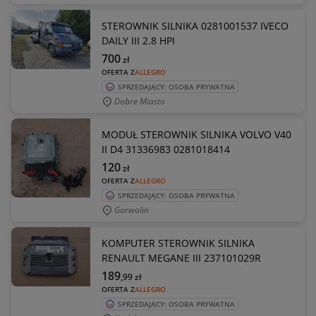
STEROWNIK SILNIKA 0281001537 IVECO
DAILY III 2.8 HPI
700
zł
OFERTA Z
ALLEGRO
SPRZEDAJĄCY: OSOBA PRYWATNA
Dobre Miasto
MODUŁ STEROWNIK SILNIKA VOLVO V40
II D4 31336983 0281018414
120
zł
OFERTA Z
ALLEGRO
SPRZEDAJĄCY: OSOBA PRYWATNA
Garwolin
KOMPUTER STEROWNIK SILNIKA
RENAULT MEGANE III 237101029R
189
,99
zł
OFERTA Z
ALLEGRO
SPRZEDAJĄCY: OSOBA PRYWATNA