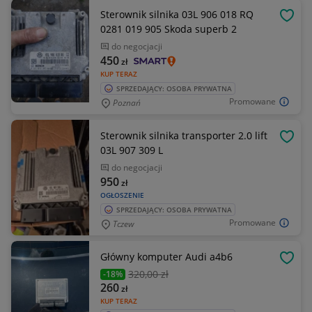
Sterownik silnika 03L 906 018 RQ
OBSE
0281 019 905 Skoda superb 2
do negocjacji
450
zł
KUP TERAZ
SPRZEDAJĄCY: OSOBA PRYWATNA
Promowane
Poznań
Sterownik silnika transporter 2.0 lift
OBSE
03L 907 309 L
do negocjacji
950
zł
OGŁOSZENIE
SPRZEDAJĄCY: OSOBA PRYWATNA
Promowane
Tczew
Główny komputer Audi a4b6
OBSE
320
,00 zł
-18%
260
zł
KUP TERAZ