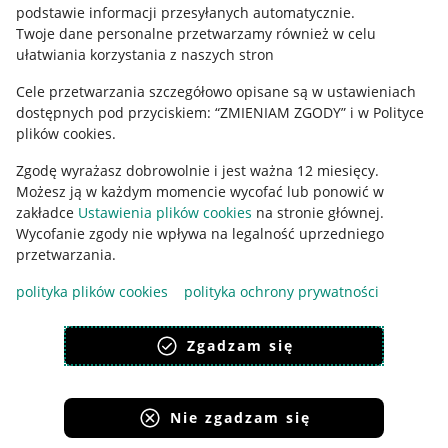
podstawie informacji przesyłanych automatycznie
.
Polityka plików "cookies"
Twoje dane personalne przetwarzamy również w celu
ułatwiania korzystania z naszych stron
Ustawienia plików "cookies"
Cele przetwarzania szczegółowo opisane są w ustawieniach
Udostępnianie lokalizacji
dostępnych pod przyciskiem: “ZMIENIAM ZGODY” i w Polityce
Informacje dla Aktu o Usługach Cyfrowych
plików cookies.
Zgodę wyrażasz dobrowolnie i jest ważna 12 miesięcy.
Pobierz aplikację
Możesz ją w każdym momencie wycofać lub ponowić w
zakładce
Ustawienia plików cookies
na stronie głównej.
Wycofanie zgody nie wpływa na legalność uprzedniego
przetwarzania.
polityka plików cookies
polityka ochrony prywatności
Zgadzam się
Nie zgadzam się
Korzystanie z serwisu oznacza akceptację
regulaminu
.