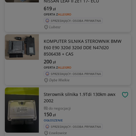
NISSAN LEAF II ZE1 17- ECU
619
zł
OFERTA Z
ALLEGRO
SPRZEDAJĄCY: OSOBA PRYWATNA
Lubasz
KOMPUTER SILNIKA STEROWNIK BMW
E60 E90 320d 320d DDE N47d20
8506438 + CAS
200
zł
OFERTA Z
ALLEGRO
SPRZEDAJĄCY: OSOBA PRYWATNA
Dębe Wielkie
Sterownik silnika 1.9Tdi 130km awx
OBSE
2002
do negocjacji
150
zł
OGŁOSZENIE
SPRZEDAJĄCY: OSOBA PRYWATNA
Łowkowice