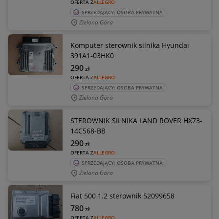
OFERTA Z
ALLEGRO
SPRZEDAJĄCY: OSOBA PRYWATNA
Zielona Góra
Komputer sterownik silnika Hyundai
391A1-03HK0
290
zł
OFERTA Z
ALLEGRO
SPRZEDAJĄCY: OSOBA PRYWATNA
Zielona Góra
STEROWNIK SILNIKA LAND ROVER HX73-
14C568-BB
290
zł
OFERTA Z
ALLEGRO
SPRZEDAJĄCY: OSOBA PRYWATNA
Zielona Góra
Fiat 500 1.2 sterownik 52099658
780
zł
OFERTA Z
ALLEGRO