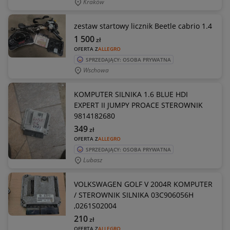
Kraków
zestaw startowy licznik Beetle cabrio 1.4
1 500
zł
OFERTA Z
ALLEGRO
SPRZEDAJĄCY: OSOBA PRYWATNA
Wschowa
KOMPUTER SILNIKA 1.6 BLUE HDI
EXPERT II JUMPY PROACE STEROWNIK
9814182680
349
zł
OFERTA Z
ALLEGRO
SPRZEDAJĄCY: OSOBA PRYWATNA
Lubasz
VOLKSWAGEN GOLF V 2004R KOMPUTER
/ STEROWNIK SILNIKA 03C906056H
,0261S02004
210
zł
OFERTA Z
ALLEGRO