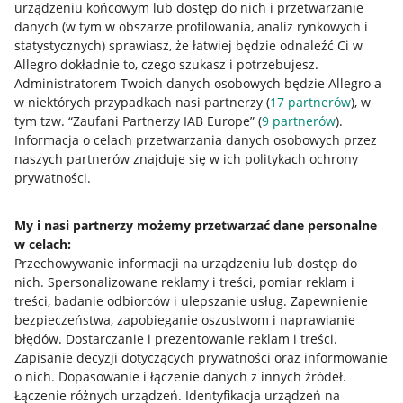
urządzeniu końcowym lub dostęp do nich i przetwarzanie
danych (w tym w obszarze profilowania, analiz rynkowych i
statystycznych) sprawiasz, że łatwiej będzie odnaleźć Ci w
Allegro dokładnie to, czego szukasz i potrzebujesz.
Administratorem Twoich danych osobowych będzie Allegro a
w niektórych przypadkach nasi partnerzy (
17
partnerów
), w
tym tzw. “Zaufani Partnerzy IAB Europe” (
9
partnerów
).
Przydatne informacje
Informacja o celach przetwarzania danych osobowych przez
naszych partnerów znajduje się w ich politykach ochrony
prywatności.
Jak to działa
Napisz do nas
My i nasi partnerzy możemy przetwarzać dane personalne
w celach:
Allegro Gadane dla sprzedających
Przechowywanie informacji na urządzeniu lub dostęp do
Allegro Gadane dla kupujących
nich
.
Spersonalizowane reklamy i treści, pomiar reklam i
treści, badanie odbiorców i ulepszanie usług
.
Zapewnienie
Mapa miejscowości
bezpieczeństwa, zapobieganie oszustwom i naprawianie
błędów
.
Dostarczanie i prezentowanie reklam i treści
.
Informacje prawne
Zapisanie decyzji dotyczących prywatności oraz informowanie
o nich
.
Dopasowanie i łączenie danych z innych źródeł
.
Regulamin
Łączenie różnych urządzeń
.
Identyfikacja urządzeń na