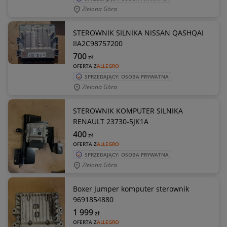
Zielona Góra
STEROWNIK SILNIKA NISSAN QASHQAI
IIA2C98757200
700
zł
OFERTA Z
ALLEGRO
SPRZEDAJĄCY: OSOBA PRYWATNA
Zielona Góra
STEROWNIK KOMPUTER SILNIKA
RENAULT 23730-5JK1A
400
zł
OFERTA Z
ALLEGRO
SPRZEDAJĄCY: OSOBA PRYWATNA
Zielona Góra
Boxer Jumper komputer sterownik
9691854880
1 999
zł
OFERTA Z
ALLEGRO