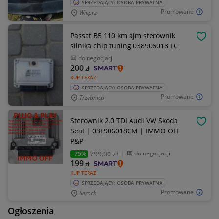
SPRZEDAJĄCY: OSOBA PRYWATNA
Promowane
Wieprz
Passat B5 110 km ajm sterownik
OBSE
silnika chip tuning 038906018 FC
do negocjacji
200
zł
KUP TERAZ
SPRZEDAJĄCY: OSOBA PRYWATNA
Promowane
Trzebnica
Sterownik 2.0 TDI Audi VW Skoda
OBSE
Seat | 03L906018CM | IMMO OFF
P&P
799
,00 zł
do negocjacji
-75%
199
zł
KUP TERAZ
SPRZEDAJĄCY: OSOBA PRYWATNA
Promowane
Serock
Ogłoszenia