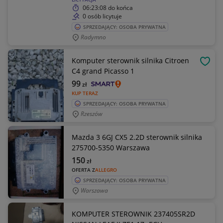
06:23:08
do końca
0 osób licytuje
SPRZEDAJĄCY: OSOBA PRYWATNA
Radymno
Komputer sterownik silnika Citroen
OBSE
C4 grand Picasso 1
99
zł
KUP TERAZ
SPRZEDAJĄCY: OSOBA PRYWATNA
Rzeszów
Mazda 3 6GJ CX5 2.2D sterownik silnika
275700-5350 Warszawa
150
zł
OFERTA Z
ALLEGRO
SPRZEDAJĄCY: OSOBA PRYWATNA
Warszawa
KOMPUTER STEROWNIK 237405SR2D