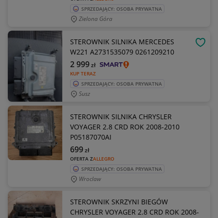
SPRZEDAJĄCY: OSOBA PRYWATNA
Zielona Góra
STEROWNIK SILNIKA MERCEDES
OBSE
W221 A2731535079 0261209210
2 999
zł
KUP TERAZ
SPRZEDAJĄCY: OSOBA PRYWATNA
Susz
STEROWNIK SILNIKA CHRYSLER
VOYAGER 2.8 CRD ROK 2008-2010
P05187070AI
699
zł
OFERTA Z
ALLEGRO
SPRZEDAJĄCY: OSOBA PRYWATNA
Wroclaw
STEROWNIK SKRZYNI BIEGÓW
CHRYSLER VOYAGER 2.8 CRD ROK 2008-