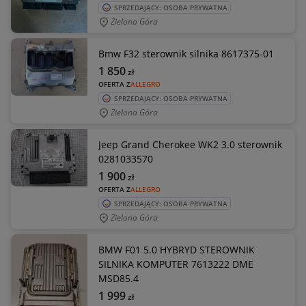
SPRZEDAJĄCY: OSOBA PRYWATNA
Zielona Góra
Bmw F32 sterownik silnika 8617375-01
1 850
zł
OFERTA Z
ALLEGRO
SPRZEDAJĄCY: OSOBA PRYWATNA
Zielona Góra
Jeep Grand Cherokee WK2 3.0 sterownik
0281033570
1 900
zł
OFERTA Z
ALLEGRO
SPRZEDAJĄCY: OSOBA PRYWATNA
Zielona Góra
BMW F01 5.0 HYBRYD STEROWNIK
SILNIKA KOMPUTER 7613222 DME
MSD85.4
1 999
zł