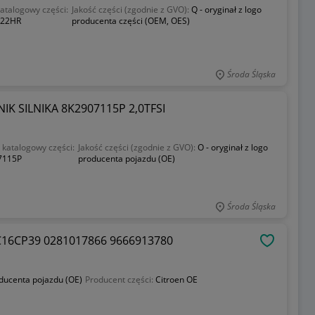
talogowy części:
Jakość części (zgodnie z GVO):
Q - oryginał z logo
022HR
producenta części (OEM, OES)
Środa Śląska
K SILNIKA 8K2907115P 2,0TFSI
katalogowy części:
Jakość części (zgodnie z GVO):
O - oryginał z logo
7115P
producenta pojazdu (OE)
Środa Śląska
16CP39 0281017866 9666913780
OBSERWU
oducenta pojazdu (OE)
Producent części:
Citroen OE