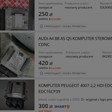
Stan opakowania:
Producent części:
Numer ka
zastępcze
nieznany producent
03L906
250
zł
OFERTA Z
ALLEGRO
SPRZEDAJĄCY: OSOBA PRYWATNA
AUDI A4 B8 A5 Q5 KOMPUTER STEROWNI
CDNC
Stan opakowania:
Producent części:
Numer 
zastępcze
nieznany producent
8K290
420
zł
OFERTA Z
ALLEGRO
SPRZEDAJĄCY: OSOBA PRYWATNA
KOMPUTER PEUGEOT 4007 2,2 HDI EDC
EDC16CP39
Jakość części (zgodnie z GVO):
O - oryginał z logo pr
300
zł
KUP TERAZ