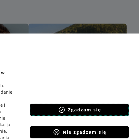
e w
ch
.
adanie
e i
Zgadzam się
h
nie
ikacja
nie
.
Nie zgadzam się
iania