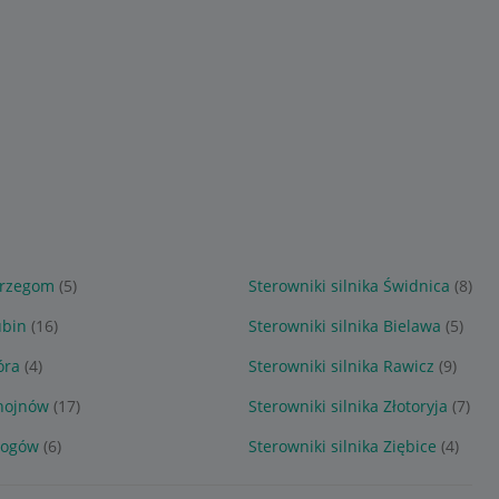
Strzegom
(5)
Sterowniki silnika Świdnica
(8)
ubin
(16)
Sterowniki silnika Bielawa
(5)
óra
(4)
Sterowniki silnika Rawicz
(9)
Chojnów
(17)
Sterowniki silnika Złotoryja
(7)
Głogów
(6)
Sterowniki silnika Ziębice
(4)