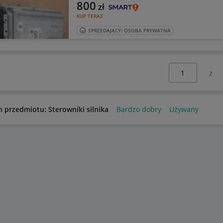
800
zł
KUP TERAZ
SPRZEDAJĄCY: OSOBA PRYWATNA
Wybierz stronę:
n przedmiotu: Sterowniki silnika
Bardzo dobry
Używany