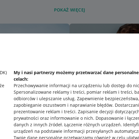
POKAŻ WIĘCEJ
SDK)
My i nasi partnerzy możemy przetwarzać dane personaln
celach:
że
Przechowywanie informacji na urządzeniu lub dostęp do ni
Spersonalizowane reklamy i treści, pomiar reklam i treści, b
odbiorców i ulepszanie usług
.
Zapewnienie bezpieczeństwa,
zapobieganie oszustwom i naprawianie błędów
.
Dostarczani
prezentowanie reklam i treści
.
Zapisanie decyzji dotyczącyc
prywatności oraz informowanie o nich
.
Dopasowanie i łącze
danych z innych źródeł
.
Łączenie różnych urządzeń
.
Identyf
urządzeń na podstawie informacji przesyłanych automatycz
rawne
Pobierz aplikację
Twoje dane personalne przetwarzamy również w celu ułatw