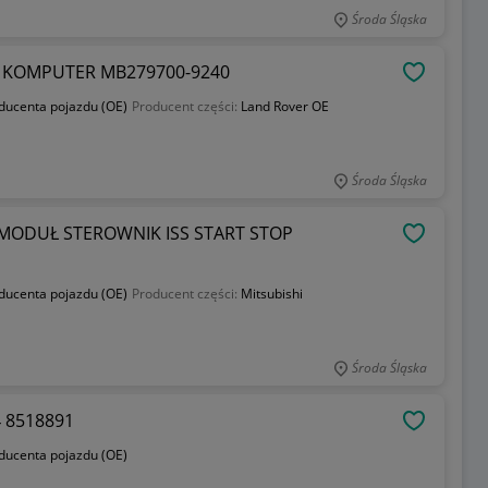
Środa Śląska
RT KOMPUTER MB279700-9240
OBSERWU
oducenta pojazdu (OE)
Producent części:
Land Rover OE
Środa Śląska
- MODUŁ STEROWNIK ISS START STOP
OBSERWU
oducenta pojazdu (OE)
Producent części:
Mitsubishi
Środa Śląska
 8518891
OBSERWU
oducenta pojazdu (OE)