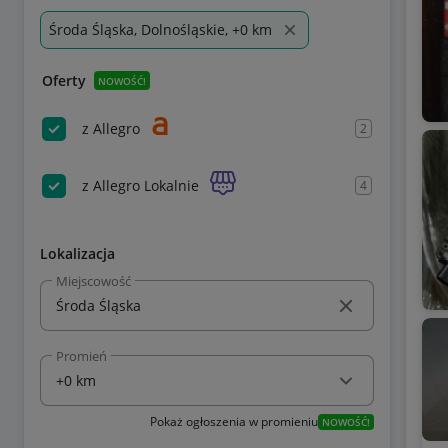
Środa Śląska, Dolnośląskie, +0 km
Oferty
NOWOŚĆ!
z Allegro
2
z Allegro Lokalnie
4
Lokalizacja
Miejscowość
Promień
Pokaż ogłoszenia w promieniu
NOWOŚĆ!