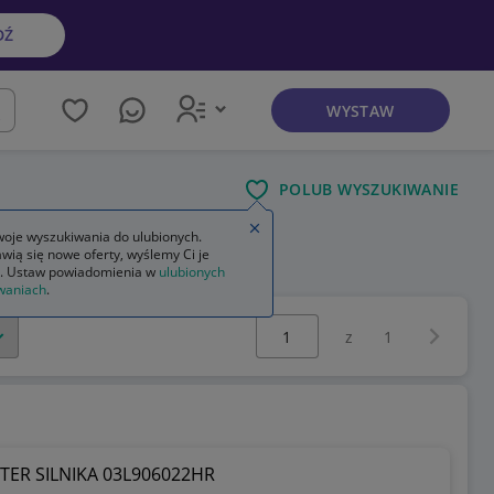
DŹ
WYSTAW
kaj
POLUB WYSZUKIWANIE
Zamknij wskazówkę
oje wyszukiwania do ulubionych.
wią się nowe oferty, wyślemy Ci je
nika bezszczotkowego
. Ustaw powiadomienia w
ulubionych
waniach
.
Wybierz stronę:
Następna 
z
1
TER SILNIKA 03L906022HR