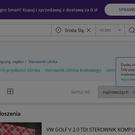
SPRAW
egro Smart! Kupuj i sprzedawaj z dostawą za 0 zł
Miasto
Wyczyść frazę
+
0
km
Odległość
szu
tryczny, zapłon
Sterowniki silnika
Dodaj sw
Gdy poja
ik prędkości silnika
sterownik silnika krokowego
sterownik sil
mailowo
wyszuki
k listy
Widok siatki
Sortuj od:
łoszenia
VW GOLF V 2.0 TDI STEROWNIK KOMPU