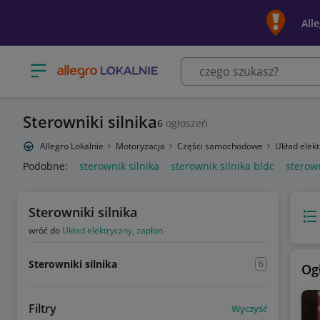
All
Otwórz menu z kategoriami
Sterowniki silnika
6
ogłoszeń
Allegro Lokalnie
Motoryzacja
Części samochodowe
Układ elek
Podobne:
sterownik silnika
sterownik silnika bldc
sterown
Sterowniki silnika
Wido
wróć do
Układ elektryczny, zapłon
Sterowniki silnika
6
Og
Filtry
Wyczyść