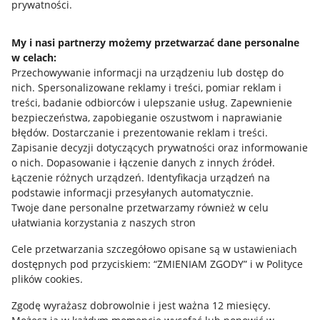
Allegro Gadane dla sprzedających
prywatności.
Allegro Gadane dla kupujących
My i nasi partnerzy możemy przetwarzać dane personalne
Mapa miejscowości
w celach:
Przechowywanie informacji na urządzeniu lub dostęp do
Informacje prawne
nich
.
Spersonalizowane reklamy i treści, pomiar reklam i
treści, badanie odbiorców i ulepszanie usług
.
Zapewnienie
bezpieczeństwa, zapobieganie oszustwom i naprawianie
Regulamin
błędów
.
Dostarczanie i prezentowanie reklam i treści
.
Polityka plików "cookies"
Zapisanie decyzji dotyczących prywatności oraz informowanie
o nich
.
Dopasowanie i łączenie danych z innych źródeł
.
Ustawienia plików "cookies"
Łączenie różnych urządzeń
.
Identyfikacja urządzeń na
podstawie informacji przesyłanych automatycznie
.
Udostępnianie lokalizacji
Twoje dane personalne przetwarzamy również w celu
ułatwiania korzystania z naszych stron
Informacje dla Aktu o Usługach Cyfrowych
Cele przetwarzania szczegółowo opisane są w ustawieniach
Pobierz aplikację
dostępnych pod przyciskiem: “ZMIENIAM ZGODY” i w Polityce
plików cookies.
Zgodę wyrażasz dobrowolnie i jest ważna 12 miesięcy.