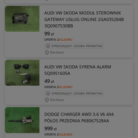
AUDI VW SKODA MODUŁ STEROWNIK
GATEWAY USŁUG ONLINE 2GA035284B
3Q0907530BB
99
zł
OFERTA Z
ALLEGRO
SPRZEDAJĄCY: OSOBA PRYWATNA
Darłowo
AUDI VW SKODA SYRENA ALARM
5Q0951605A
49
zł
OFERTA Z
ALLEGRO
SPRZEDAJĄCY: OSOBA PRYWATNA
Darłowo
DODGE CHARGER AWD 3.6 V6 4X4
PÓŁOS PRZEDNIA P68067528AA
999
zł
OFERTA Z
ALLEGRO