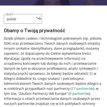
język
Dbamy o Twoją prywatność
Dzięki plikom cookies i technologiom pokrewnym
(np. piksele,
SDK)
oraz przetwarzaniu Twoich danych osobowych
(między
innymi unikalne identyfikatory, dane przeglądarki)
, możemy
zapewnić, że dopasujemy do Ciebie wyświetlane treści.
Wyrażając zgodę na przechowywanie informacji na
urządzeniu końcowym lub dostęp do nich i przetwarzanie
danych (w tym w obszarze profilowania, analiz rynkowych i
statystycznych) sprawiasz, że łatwiej będzie odnaleźć Ci w
Allegro dokładnie to, czego szukasz i potrzebujesz.
Przydatne informacje
Administratorem Twoich danych osobowych będzie Allegro a
w niektórych przypadkach nasi partnerzy (
17
partnerów
), w
Jak to działa
tym tzw. “Zaufani Partnerzy IAB Europe” (
9
partnerów
).
Informacja o celach przetwarzania danych osobowych przez
Napisz do nas
naszych partnerów znajduje się w ich politykach ochrony