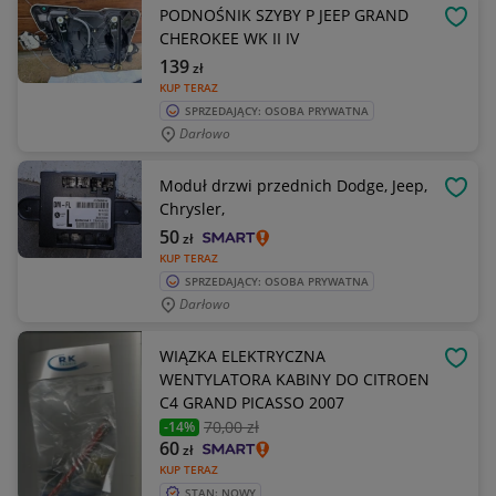
PODNOŚNIK SZYBY P JEEP GRAND
OBSE
CHEROKEE WK II IV
139
zł
KUP TERAZ
SPRZEDAJĄCY: OSOBA PRYWATNA
Darłowo
Moduł drzwi przednich Dodge, Jeep,
OBSE
Chrysler,
50
zł
KUP TERAZ
SPRZEDAJĄCY: OSOBA PRYWATNA
Darłowo
WIĄZKA ELEKTRYCZNA
OBSE
WENTYLATORA KABINY DO CITROEN
C4 GRAND PICASSO 2007
70
,00 zł
-14%
60
zł
KUP TERAZ
STAN: NOWY