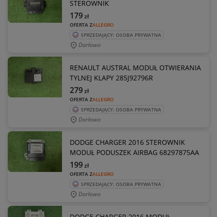
STEROWNIK
179
zł
OFERTA Z
ALLEGRO
SPRZEDAJĄCY: OSOBA PRYWATNA
Darłowo
RENAULT AUSTRAL MODUŁ OTWIERANIA
TYLNEJ KLAPY 285J92796R
279
zł
OFERTA Z
ALLEGRO
SPRZEDAJĄCY: OSOBA PRYWATNA
Darłowo
DODGE CHARGER 2016 STEROWNIK
MODUŁ PODUSZEK AIRBAG 68297875AA
199
zł
OFERTA Z
ALLEGRO
SPRZEDAJĄCY: OSOBA PRYWATNA
Darłowo
DODGE CHARGER 2016 MODUŁ