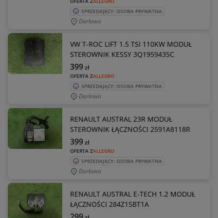
OFERTA Z
ALLEGRO
SPRZEDAJĄCY: OSOBA PRYWATNA
Darłowo
VW T-ROC LIFT 1.5 TSI 110KW MODUŁ
STEROWNIK KESSY 3Q1959435C
399
zł
OFERTA Z
ALLEGRO
SPRZEDAJĄCY: OSOBA PRYWATNA
Darłowo
RENAULT AUSTRAL 23R MODUŁ
STEROWNIK ŁĄCZNOŚCI 2591A8118R
399
zł
OFERTA Z
ALLEGRO
SPRZEDAJĄCY: OSOBA PRYWATNA
Darłowo
RENAULT AUSTRAL E-TECH 1.2 MODUŁ
ŁĄCZNOŚCI 284Z15BT1A
299
zł