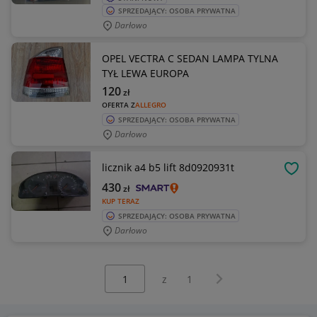
SPRZEDAJĄCY: OSOBA PRYWATNA
Darłowo
OPEL VECTRA C SEDAN LAMPA TYLNA
TYŁ LEWA EUROPA
120
zł
OFERTA Z
ALLEGRO
SPRZEDAJĄCY: OSOBA PRYWATNA
Darłowo
licznik a4 b5 lift 8d0920931t
OBSE
430
zł
KUP TERAZ
SPRZEDAJĄCY: OSOBA PRYWATNA
Darłowo
Wybierz stronę:
Następna strona
z
1