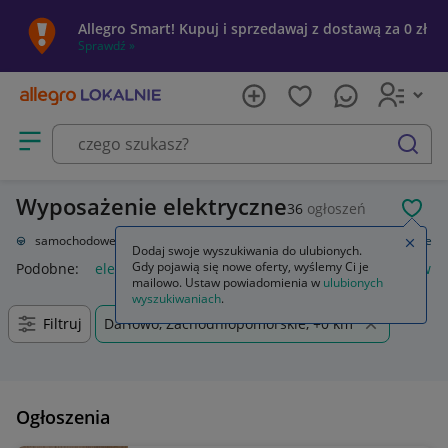
Allegro Smart! Kupuj i sprzedawaj z dostawą za 0 zł
Sprawdź »
Otwórz menu z kategoriami
szukaj
Wyposażenie elektryczne
36
ogłoszeń
POL
Części samochodowe
Układ elektryczny, zapłon
Wyposażenie elektryczne
Zamkn
Dodaj swoje wyszukiwania do ulubionych.
Gdy pojawią się nowe oferty, wyślemy Ci je
Podobne:
elektryczne i elektroniczne wyposażenie pojazdów
mailowo. Ustaw powiadomienia w
ulubionych
wyszukiwaniach
.
Filtruj
Darłowo, Zachodniopomorskie, +0 km
Ogłoszenia