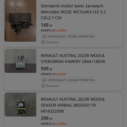
Sterownik moduł świec żarowych
Mercedes W220, W210,463,163 3.2
CDI,2.7 CDI
149
zł
OFERTA Z
ALLEGRO
SPRZEDAJĄCY: OSOBA PRYWATNA
Darłowo
RENAULT AUSTRAL 2023R MODUŁ
STEROWNIK KAMERY 284A11865R
599
zł
OFERTA Z
ALLEGRO
SPRZEDAJĄCY: OSOBA PRYWATNA
Darłowo
RENAULT AUSTRAL 2023R MODUŁ
SENSOR AIRBAG 285559211R
681632200B
299
zł
OFERTA Z
ALLEGRO