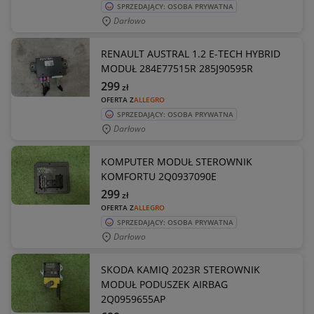
SPRZEDAJĄCY: OSOBA PRYWATNA
Darłowo
RENAULT AUSTRAL 1.2 E-TECH HYBRID
MODUŁ 284E77515R 285J90595R
299
zł
OFERTA Z
ALLEGRO
SPRZEDAJĄCY: OSOBA PRYWATNA
Darłowo
KOMPUTER MODUŁ STEROWNIK
KOMFORTU 2Q0937090E
299
zł
OFERTA Z
ALLEGRO
SPRZEDAJĄCY: OSOBA PRYWATNA
Darłowo
SKODA KAMIQ 2023R STEROWNIK
MODUŁ PODUSZEK AIRBAG
2Q0959655AP