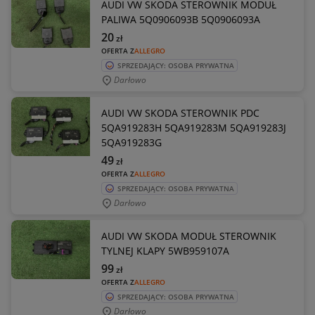
AUDI VW SKODA STEROWNIK MODUŁ
PALIWA 5Q0906093B 5Q0906093A
20
zł
OFERTA Z
ALLEGRO
SPRZEDAJĄCY: OSOBA PRYWATNA
Darłowo
AUDI VW SKODA STEROWNIK PDC
5QA919283H 5QA919283M 5QA919283J
5QA919283G
49
zł
OFERTA Z
ALLEGRO
SPRZEDAJĄCY: OSOBA PRYWATNA
Darłowo
AUDI VW SKODA MODUŁ STEROWNIK
TYLNEJ KLAPY 5WB959107A
99
zł
OFERTA Z
ALLEGRO
SPRZEDAJĄCY: OSOBA PRYWATNA
Darłowo