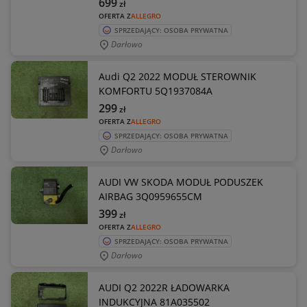
699
zł
OFERTA Z
ALLEGRO
SPRZEDAJĄCY: OSOBA PRYWATNA
Darłowo
Audi Q2 2022 MODUŁ STEROWNIK
KOMFORTU 5Q1937084A
299
zł
OFERTA Z
ALLEGRO
SPRZEDAJĄCY: OSOBA PRYWATNA
Darłowo
AUDI VW SKODA MODUŁ PODUSZEK
AIRBAG 3Q0959655CM
399
zł
OFERTA Z
ALLEGRO
SPRZEDAJĄCY: OSOBA PRYWATNA
Darłowo
AUDI Q2 2022R ŁADOWARKA
INDUKCYJNA 81A035502