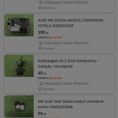
SPRZEDAJĄCY: OSOBA PRYWATNA
Darłowo
AUDI VW SKODA MODUŁ STEROWNIK
FOTELA 3Q0959760F
399
zł
OFERTA Z
ALLEGRO
SPRZEDAJĄCY: OSOBA PRYWATNA
Darłowo
Volkswagen ID.3 2020 komputery /
moduły / sterowniki
49
zł
OFERTA Z
ALLEGRO
SPRZEDAJĄCY: OSOBA PRYWATNA
Darłowo
VW Audi Seat Skoda modul starownik
online 5WA035284A
99
zł