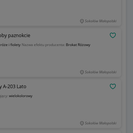
Sokołów Małopolski
oby paznokcie
OBSERWU
:
róże i fiolety
Nazwa efektu producenta:
Brokat Różowy
Sokołów Małopolski
y A-203 Lato
OBSERWU
jący:
wielokolorowy
Sokołów Małopolski