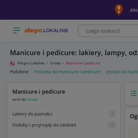
All
Otwórz menu z kategoriami
Manicure i pedicure: lakiery, lampy, o
Allegro Lokalnie
Uroda
Manicure i pedicure
Podobne:
frezarka do manicure i pedicure
zestaw do mani
Manicure i pedicure
Wido
wróć do
Uroda
Lakiery do paznokci
6
Og
Ozdoby i przyrządy do zdobień
10