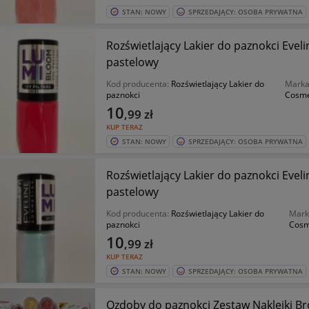
STAN: NOWY
SPRZEDAJĄCY: OSOBA PRYWATNA
Rozświetlający Lakier do paznokci Eve
pastelowy
Kod producenta:
Rozświetlający Lakier do
Mark
paznokci
Cosme
10
,99
zł
KUP TERAZ
STAN: NOWY
SPRZEDAJĄCY: OSOBA PRYWATNA
Rozświetlający Lakier do paznokci Evel
pastelowy
Kod producenta:
Rozświetlający Lakier do
Mark
paznokci
Cosm
10
,99
zł
KUP TERAZ
STAN: NOWY
SPRZEDAJĄCY: OSOBA PRYWATNA
Ozdoby do paznokci Zestaw Naklejki Bro