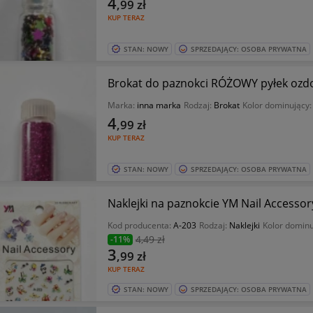
4
,99
zł
KUP TERAZ
STAN: NOWY
SPRZEDAJĄCY: OSOBA PRYWATNA
Brokat do paznokci RÓŻOWY pyłek ozd
Marka:
inna marka
Rodzaj:
Brokat
Kolor dominujący
4
,99
zł
KUP TERAZ
STAN: NOWY
SPRZEDAJĄCY: OSOBA PRYWATNA
Naklejki na paznokcie YM Nail Accessor
Kod producenta:
A-203
Rodzaj:
Naklejki
Kolor dominu
4
,49 zł
-11%
3
,99
zł
KUP TERAZ
STAN: NOWY
SPRZEDAJĄCY: OSOBA PRYWATNA