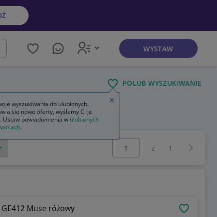
DŹ
WYSTAW
kaj
POLUB WYSZUKIWANIE
Zamknij wskazówkę
oje wyszukiwania do ulubionych.
wią się nowe oferty, wyślemy Ci je
manicure i pedicure dla mężczyzn
. Ustaw powiadomienia w
ulubionych
waniach
.
Wybierz stronę:
Następna 
z
1
s GE412 Muse różowy
OBSERWU