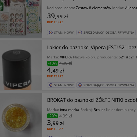
Kod producenta:
Zestaw 8 elementów
Marka:
Allepa
39
,99
zł
KUP TERAZ
STAN: NOWY
SPRZEDAJĄCY: OSOBA PRYWATNA
Lakier do paznokci Vipera JEST! 521 be
Marka:
VIPERA
Nazwa koloru producenta:
521 #521
4
,99 zł
-10%
4
,49
zł
KUP TERAZ
STAN: NOWY
SPRZEDAJĄCY: OSOBA PRYWATNA
BROKAT do paznokci ŻÓŁTE NITKI ozdo
Marka:
inna marka
Rodzaj:
Brokat
Kolor dominujący
4
,99 zł
-20%
3
,99
zł
KUP TERAZ