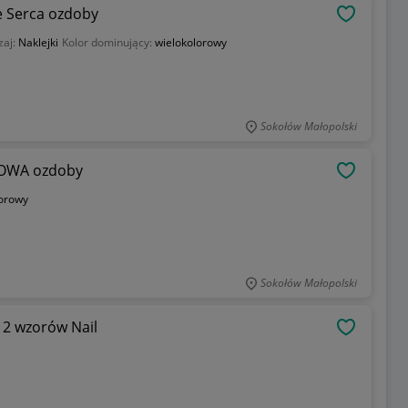
e Serca ozdoby
OBSERWU
zaj:
Naklejki
Kolor dominujący:
wielokolorowy
Sokołów Małopolski
ROWA ozdoby
OBSERWU
lorowy
Sokołów Małopolski
12 wzorów Nail
OBSERWU