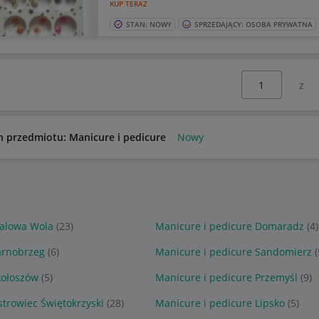
KUP TERAZ
STAN: NOWY
SPRZEDAJĄCY: OSOBA PRYWATNA
Wybierz stronę:
n przedmiotu: Manicure i pedicure
Nowy
talowa Wola
(23)
Manicure i pedicure Domaradz
(4)
arnobrzeg
(6)
Manicure i pedicure Sandomierz
(
kołoszów
(5)
Manicure i pedicure Przemyśl
(9)
trowiec Świętokrzyski
(28)
Manicure i pedicure Lipsko
(5)