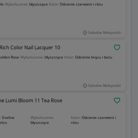
ils
Wykończenie:
błyszczące
Kolor:
Odcienie czerwieni i różu
Sokołów Małopolski
Rich Color Nail Lacquer 10
OBSERWU
olden Rose
Wykończenie:
błyszczące
Kolor:
Odcienie brązu i beżu
Sokołów Małopolski
line Lumi Bloom 11 Tea Rose
OBSERWU
a:
Eveline
Wykończenie:
Kolor:
Odcienie czerwieni i
tics
błyszczące
różu