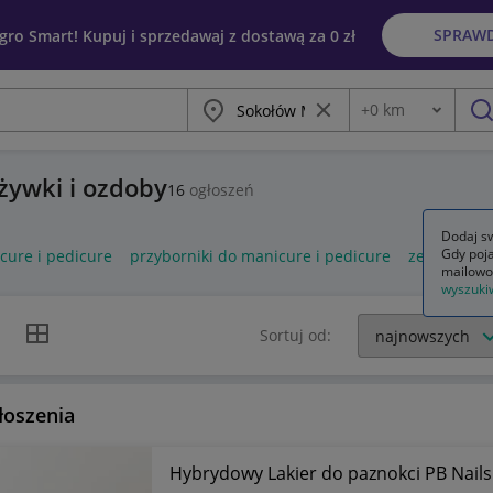
SPRAW
egro Smart! Kupuj i sprzedawaj z dostawą za 0 zł
Miasto
Wyczyść frazę
+
0
km
Odległość
szu
dżywki i ozdoby
16
ogłoszeń
Dodaj sw
Gdy poja
cure i pedicure
przyborniki do manicure i pedicure
zestaw do 
mailowo
wyszuki
k listy
Widok siatki
Sortuj od:
łoszenia
Hybrydowy Lakier do paznokci PB Nail