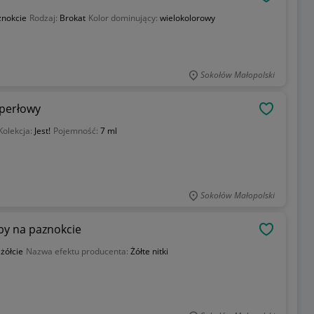
OBSERWU
znokcie
Rodzaj:
Brokat
Kolor dominujący:
wielokolorowy
Sokołów Małopolski
zperłowy
OBSERWU
Kolekcja:
Jest!
Pojemność:
7 ml
Sokołów Małopolski
by na paznokcie
OBSERWU
:
żółcie
Nazwa efektu producenta:
Żółte nitki