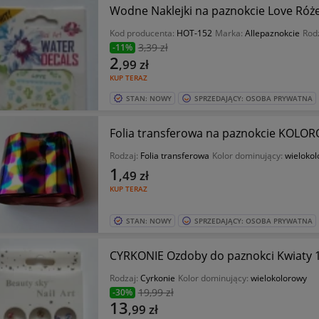
Wodne Naklejki na paznokcie Love Róż
Kod producenta:
HOT-152
Marka:
Allepaznokcie
Rod
3
,39 zł
-11%
2
,99
zł
KUP TERAZ
STAN: NOWY
SPRZEDAJĄCY: OSOBA PRYWATNA
Folia transferowa na paznokcie KOLO
Rodzaj:
Folia transferowa
Kolor dominujący:
wieloko
1
,49
zł
KUP TERAZ
STAN: NOWY
SPRZEDAJĄCY: OSOBA PRYWATNA
CYRKONIE Ozdoby do paznokci Kwiaty 
Rodzaj:
Cyrkonie
Kolor dominujący:
wielokolorowy
19
,99 zł
-30%
13
,99
zł