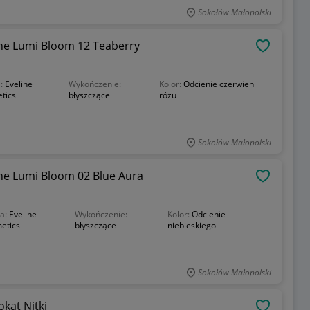
Sokołów Małopolski
line Lumi Bloom 12 Teaberry
OBSERWU
a:
Eveline
Wykończenie:
Kolor:
Odcienie czerwieni i
tics
błyszczące
różu
Sokołów Małopolski
ine Lumi Bloom 02 Blue Aura
OBSERWU
a:
Eveline
Wykończenie:
Kolor:
Odcienie
etics
błyszczące
niebieskiego
Sokołów Małopolski
kat Nitki