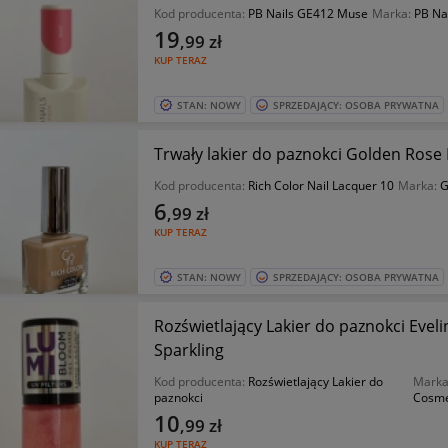
Kod producenta:
PB Nails GE412 Muse
Marka:
PB Na
19
,99
zł
KUP TERAZ
STAN: NOWY
SPRZEDAJĄCY: OSOBA PRYWATNA
Trwały lakier do paznokci Golden Rose 
Kod producenta:
Rich Color Nail Lacquer 10
Marka:
G
6
,99
zł
KUP TERAZ
STAN: NOWY
SPRZEDAJĄCY: OSOBA PRYWATNA
Rozświetlający Lakier do paznokci Eve
Sparkling
Kod producenta:
Rozświetlający Lakier do
Mark
paznokci
Cosme
10
,99
zł
KUP TERAZ