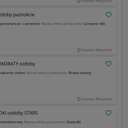
Sokołów Małopolski
zdoby paznokcie
OBSERWU
:
pomarańcze i czerwienie
Nazwa efektu producenta:
Czrwone nitki
Sokołów Małopolski
KWADRATY ozdoby
OBSERWU
:
odcienie zieleni
Nazwa efektu producenta:
Brokat zielony
Sokołów Małopolski
DKI ozdoby STARS
OBSERWU
:
wielokolorowy
Nazwa efektu producenta:
Gwiazdki