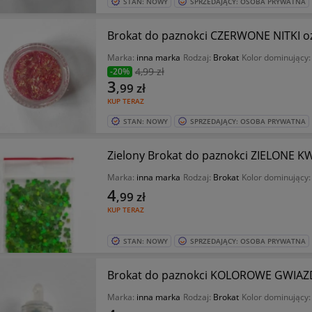
STAN: NOWY
SPRZEDAJĄCY: OSOBA PRYWATNA
Brokat do paznokci CZERWONE NITKI o
Marka:
inna marka
Rodzaj:
Brokat
Kolor dominujący
4
,99 zł
-20%
3
,99
zł
KUP TERAZ
STAN: NOWY
SPRZEDAJĄCY: OSOBA PRYWATNA
Zielony Brokat do paznokci ZIELONE 
Marka:
inna marka
Rodzaj:
Brokat
Kolor dominujący
4
,99
zł
KUP TERAZ
STAN: NOWY
SPRZEDAJĄCY: OSOBA PRYWATNA
Brokat do paznokci KOLOROWE GWIAZ
Marka:
inna marka
Rodzaj:
Brokat
Kolor dominujący