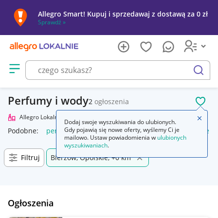
Allegro Smart! Kupuj i sprzedawaj z dostawą za 0 zł
Sprawdź »
Otwórz menu z kategoriami
szukaj
Perfumy i wody
2
ogłoszenia
POL
Allegro Lokalnie
Uroda
Perfumy i wody
Zamkn
Dodaj swoje wyszukiwania do ulubionych.
Gdy pojawią się nowe oferty, wyślemy Ci je
Podobne:
perfumy i wody perfumowane
perfumy damskie in
mailowo. Ustaw powiadomienia w
ulubionych
wyszukiwaniach
.
Filtruj
Bierzów, Opolskie, +0 km
Ogłoszenia