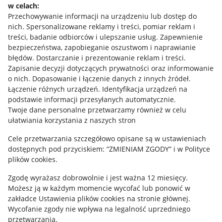
w celach:
Allegro Gadane dla sprzedających
Przechowywanie informacji na urządzeniu lub dostęp do
Allegro Gadane dla kupujących
nich
.
Spersonalizowane reklamy i treści, pomiar reklam i
treści, badanie odbiorców i ulepszanie usług
.
Zapewnienie
Mapa miejscowości
bezpieczeństwa, zapobieganie oszustwom i naprawianie
błędów
.
Dostarczanie i prezentowanie reklam i treści
.
Informacje prawne
Zapisanie decyzji dotyczących prywatności oraz informowanie
o nich
.
Dopasowanie i łączenie danych z innych źródeł
.
Regulamin
Łączenie różnych urządzeń
.
Identyfikacja urządzeń na
podstawie informacji przesyłanych automatycznie
.
Polityka plików "cookies"
Twoje dane personalne przetwarzamy również w celu
ułatwiania korzystania z naszych stron
Ustawienia plików "cookies"
Cele przetwarzania szczegółowo opisane są w ustawieniach
Udostępnianie lokalizacji
dostępnych pod przyciskiem: “ZMIENIAM ZGODY” i w Polityce
Informacje dla Aktu o Usługach Cyfrowych
plików cookies.
Zgodę wyrażasz dobrowolnie i jest ważna 12 miesięcy.
Pobierz aplikację
Możesz ją w każdym momencie wycofać lub ponowić w
zakładce
Ustawienia plików cookies
na stronie głównej.
Wycofanie zgody nie wpływa na legalność uprzedniego
przetwarzania.