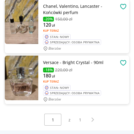
Chanel, Valentino, Lancaster -
OBSE
Końcówki perfum
150
,00 zł
-20%
120
zł
KUP TERAZ
STAN: NOWY
SPRZEDAJĄCY: OSOBA PRYWATNA
Bierzów
Versace - Bright Crystal - 90ml
OBSE
220
,00 zł
-18%
180
zł
KUP TERAZ
STAN: NOWY
SPRZEDAJĄCY: OSOBA PRYWATNA
Bierzów
Wybierz stronę:
Następna strona
z
1