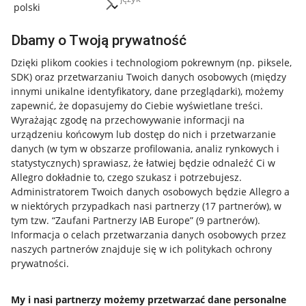
Dbamy o Twoją prywatność
Dzięki plikom cookies i technologiom pokrewnym
(np. piksele,
SDK)
oraz przetwarzaniu Twoich danych osobowych
(między
innymi unikalne identyfikatory, dane przeglądarki)
, możemy
zapewnić, że dopasujemy do Ciebie wyświetlane treści.
Wyrażając zgodę na przechowywanie informacji na
urządzeniu końcowym lub dostęp do nich i przetwarzanie
danych (w tym w obszarze profilowania, analiz rynkowych i
statystycznych) sprawiasz, że łatwiej będzie odnaleźć Ci w
Allegro dokładnie to, czego szukasz i potrzebujesz.
Administratorem Twoich danych osobowych będzie Allegro a
w niektórych przypadkach nasi partnerzy (
17
partnerów
), w
tym tzw. “Zaufani Partnerzy IAB Europe” (
9
partnerów
).
Przydatne informacje
Informacja o celach przetwarzania danych osobowych przez
naszych partnerów znajduje się w ich politykach ochrony
prywatności.
Jak to działa
Napisz do nas
My i nasi partnerzy możemy przetwarzać dane personalne